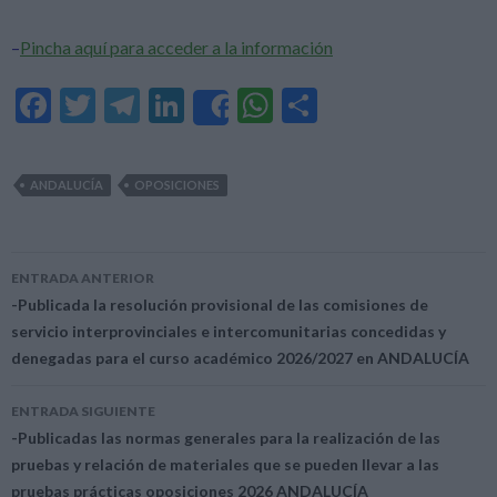
–
Pincha aquí para acceder a la información
F
T
T
Li
W
C
Share
ac
w
el
n
h
o
e
itt
e
ke
at
m
ANDALUCÍA
OPOSICIONES
b
er
gr
dI
s
p
o
a
n
A
ar
o
m
p
ti
ENTRADA ANTERIOR
Navegación
-Publicada la resolución provisional de las comisiones de
k
p
r
servicio interprovinciales e intercomunitarias concedidas y
de
denegadas para el curso académico 2026/2027 en ANDALUCÍA
entradas
ENTRADA SIGUIENTE
-Publicadas las normas generales para la realización de las
pruebas y relación de materiales que se pueden llevar a las
pruebas prácticas oposiciones 2026 ANDALUCÍA