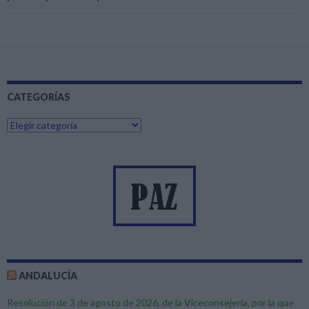
CATEGORÍAS
C
a
t
e
g
o
r
í
a
s
ANDALUCÍA
Resolución de 3 de agosto de 2026, de la Viceconsejería, por la que