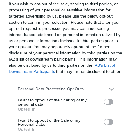
5 agosto 2026
If you wish to opt-out of the sale, sharing to third parties, or
processing of your personal or sensitive information for
Maestros Interinos: Curso 2026-2027. AIVI. Adjudicación de
targeted advertising by us, please use the below opt-out
Destinos
section to confirm your selection. Please note that after your
4 agosto 2026
opt-out request is processed you may continue seeing
AIDPRASEC 2026 / 2027. Secundaria y otros cuerpos. Vacantes
interest-based ads based on personal information utilized by
3 agosto 2026
us or personal information disclosed to third parties prior to
your opt-out. You may separately opt-out of the further
disclosure of your personal information by third parties on the
IAB’s list of downstream participants. This information may
PAÍS VASCO
also be disclosed by us to third parties on the
IAB’s List of
Downstream Participants
that may further disclose it to other
El Gobierno Vasco avanza en la construcción del nuevo CEIP
third parties.
Haizeder en Ea con una inversión superior a los 8,5 millones de euros
29 julio 2026
Personal Data Processing Opt Outs
El Gobierno Vasco impulsa la educación STEAM para fomentar las
vocaciones científicas y tecnológicas (Consejo de Gobierno 28-07-
I want to opt-out of the Sharing of my
personal data.
2026)
Opted In
28 julio 2026
I want to opt-out of the Sale of my
El Gobierno Vasco y Fundación BBK renuevan su colaboración para el
Personal Data.
proyecto de educación ambiental Urdaibai (Consejo de Gobierno 28-
Opted In