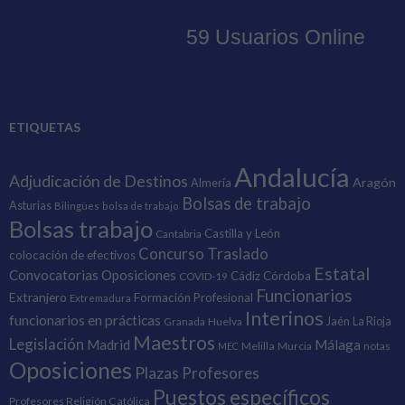
ETIQUETAS
Andalucía
Adjudicación de Destinos
Aragón
Almería
Bolsas de trabajo
Asturias
Bilingües
bolsa de trabajo
Bolsas trabajo
Castilla y León
Cantabria
Concurso Traslado
colocación de efectivos
Estatal
Convocatorias Oposiciones
Cádiz
Córdoba
COVID-19
Funcionarios
Extranjero
Formación Profesional
Extremadura
Interinos
funcionarios en prácticas
Granada
Huelva
Jaén
La Rioja
Maestros
Legislación
Madrid
Málaga
Melilla
Murcia
notas
MEC
Oposiciones
Plazas
Profesores
Puestos específicos
Profesores Religión Católica