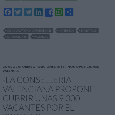
F
T
T
Li
W
C
Share
ac
w
el
n
h
o
e
itt
e
ke
at
m
CONVOCATORIA OPOSICIONES
INTERINOS
MAESTROS
b
er
gr
dI
s
p
OPOSICIONES
VALENCIA
o
a
n
A
ar
o
m
p
ti
k
p
r
CONVOCATORIAS OPOSICIONES
,
INTERINOS
,
OPOSICIONES
,
VALENCIA
-LA CONSELLERIA
VALENCIANA PROPONE
CUBRIR UNAS 9.000
VACANTES POR EL