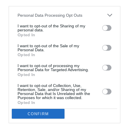
VALENCIA
third parties.
30 JULIO 2021
Personal Data Processing Opt Outs
I want to opt-out of the Sharing of my
personal data.
–
Pincha aquí para acceder a la información
(Maestros)
Opted In
–
Pincha aquí para acceder a la información
(Profesores)
I want to opt-out of the Sale of my
Personal Data.
Opted In
F
T
T
Li
W
C
Share
I want to opt-out of processing my
ac
w
el
n
h
o
Personal Data for Targeted Advertising.
Opted In
e
itt
e
ke
at
m
ADJUDICACIÓN DE DESTINOS
MAESTROS
PROFESORES
b
er
gr
dI
s
p
I want to opt-out of Collection, Use,
VALENCIA
Retention, Sale, and/or Sharing of my
Personal Data that Is Unrelated with the
o
a
n
A
ar
Purposes for which it was collected.
Opted In
o
m
p
ti
k
p
r
CONFIRM
CONVOCATORIAS OPOSICIONES
,
OPOSICIONES
,
VALENCIA