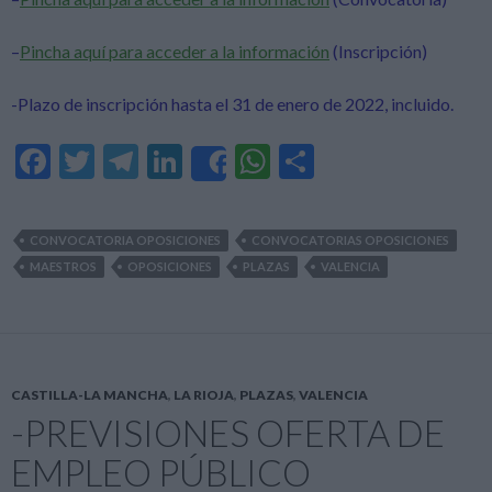
–
Pincha aquí para acceder a la información
(Inscripción)
-Plazo de inscripción hasta el 31 de enero de 2022, incluido.
F
T
T
Li
W
C
Share
ac
w
el
n
h
o
e
itt
e
ke
at
m
CONVOCATORIA OPOSICIONES
CONVOCATORIAS OPOSICIONES
b
er
gr
dI
s
p
MAESTROS
OPOSICIONES
PLAZAS
VALENCIA
o
a
n
A
ar
o
m
p
ti
k
p
r
CASTILLA-LA MANCHA
,
LA RIOJA
,
PLAZAS
,
VALENCIA
-PREVISIONES OFERTA DE
EMPLEO PÚBLICO