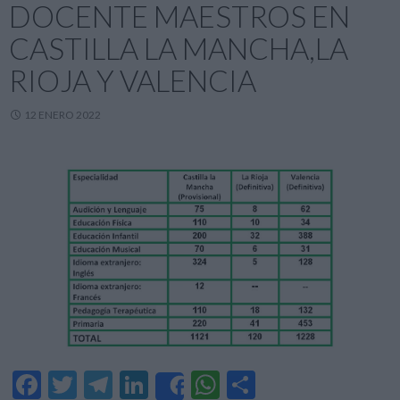
DOCENTE MAESTROS EN
CASTILLA LA MANCHA,LA
RIOJA Y VALENCIA
12 ENERO 2022
F
T
T
Li
W
C
Share