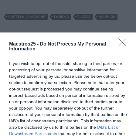
ac
w
el
n
h
o
e
itt
e
ke
at
m
CASTILLA-LA MANCHA
LA RIOJA
PLAZAS
VALENCIA
b
er
gr
dI
s
p
o
a
n
A
ar
o
m
p
ti
Maestros25 -
Do Not Process My Personal
Information
k
p
r
ADJUDICACIÓN DE DESTINOS
,
MAESTROS
,
PROFESORES
,
VALENCIA
-PUBLICADA
If you wish to opt-out of the sale, sharing to third parties, or
ADJUDICACIÓN DESTINOS
processing of your personal or sensitive information for
targeted advertising by us, please use the below opt-out
PROVISIONALES MAESTROS
section to confirm your selection. Please note that after your
opt-out request is processed you may continue seeing
Y PROFESORES
interest-based ads based on personal information utilized by
us or personal information disclosed to third parties prior to
FUNCIONARIOS DE
your opt-out. You may separately opt-out of the further
CARRERA Y EN PRÁCTICAS
disclosure of your personal information by third parties on the
IAB’s list of downstream participants. This information may
PARA EL CURSO 2021/22 EN
also be disclosed by us to third parties on the
IAB’s List of
Downstream Participants
that may further disclose it to other