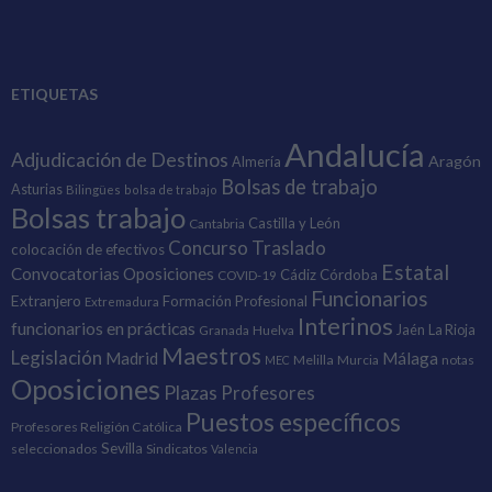
ETIQUETAS
Andalucía
Adjudicación de Destinos
Aragón
Almería
Bolsas de trabajo
Asturias
Bilingües
bolsa de trabajo
Bolsas trabajo
Castilla y León
Cantabria
Concurso Traslado
colocación de efectivos
Estatal
Convocatorias Oposiciones
Cádiz
Córdoba
COVID-19
Funcionarios
Extranjero
Formación Profesional
Extremadura
Interinos
funcionarios en prácticas
Granada
Huelva
Jaén
La Rioja
Maestros
Legislación
Madrid
Málaga
Melilla
Murcia
notas
MEC
Oposiciones
Plazas
Profesores
Puestos específicos
Profesores Religión Católica
Sevilla
seleccionados
Sindicatos
Valencia