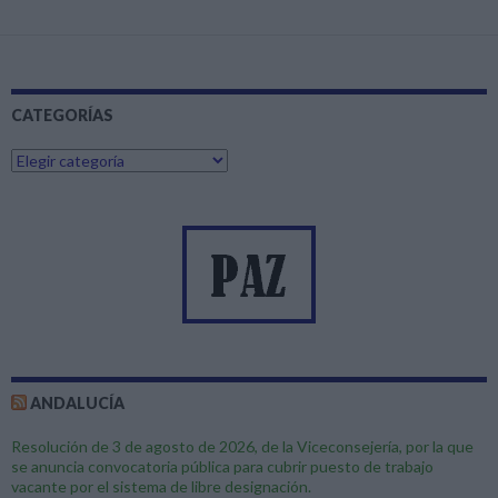
k
p
r
Ir
a
las
entradas
CATEGORÍAS
C
a
t
e
g
o
r
í
a
s
ANDALUCÍA
Resolución de 3 de agosto de 2026, de la Viceconsejería, por la que
se anuncia convocatoria pública para cubrir puesto de trabajo
vacante por el sistema de libre designación.