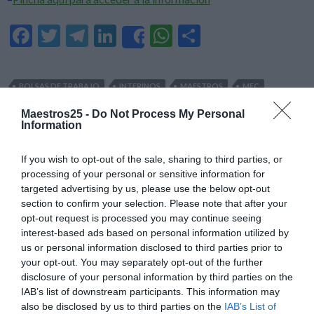
F
T
T
Li
W
C
Share
ac
w
el
n
h
o
e
itt
e
ke
at
m
BOLSAS DE TRABAJO
INTERINOS
MAESTROS
MEC
b
er
gr
dI
s
p
MELILLA
PROFESORES
Maestros25 -
Do Not Process My Personal
o
a
n
A
ar
Information
o
m
p
ti
If you wish to opt-out of the sale, sharing to third parties, or
k
p
r
processing of your personal or sensitive information for
BOLSAS TRABAJO
,
CEUTA
,
INTERINOS
,
MEC
,
MELILLA
targeted advertising by us, please use the below opt-out
-BOLSA TRABAJO ABIERTA
section to confirm your selection. Please note that after your
opt-out request is processed you may continue seeing
PROFESORES VARIOS
interest-based ads based on personal information utilized by
us or personal information disclosed to third parties prior to
CUERPOS Y
your opt-out. You may separately opt-out of the further
ESPECIALIDADES EN CEUTA
disclosure of your personal information by third parties on the
IAB’s list of downstream participants. This information may
Y MELILLA
also be disclosed by us to third parties on the
IAB’s List of