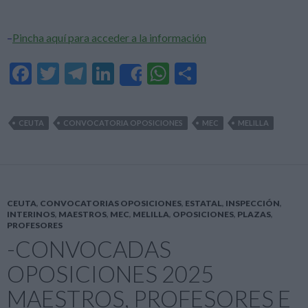
–
Pincha aquí para acceder a la información
F
T
T
Li
W
C
Share
ac
w
el
n
h
o
e
itt
e
ke
at
m
CEUTA
CONVOCATORIA OPOSICIONES
MEC
MELILLA
b
er
gr
dI
s
p
o
a
n
A
ar
o
m
p
ti
k
p
r
CEUTA
,
CONVOCATORIAS OPOSICIONES
,
ESTATAL
,
INSPECCIÓN
,
INTERINOS
,
MAESTROS
,
MEC
,
MELILLA
,
OPOSICIONES
,
PLAZAS
,
PROFESORES
-CONVOCADAS
OPOSICIONES 2025
MAESTROS, PROFESORES E