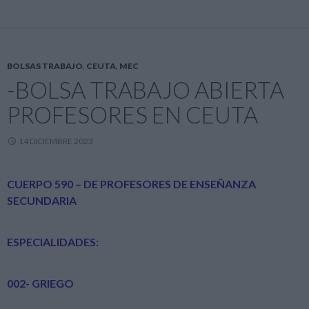
o
m
p
ti
k
p
r
BOLSAS TRABAJO
,
CEUTA
,
MEC
-BOLSA TRABAJO ABIERTA
PROFESORES EN CEUTA
14 DICIEMBRE 2023
CUERPO 590 – DE PROFESORES DE ENSEÑANZA
SECUNDARIA
ESPECIALIDADES:
002- GRIEGO