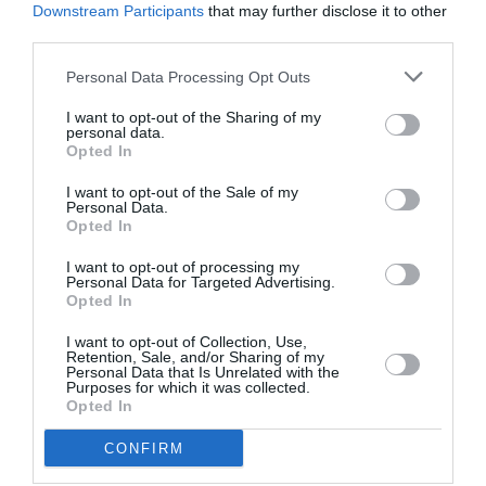
Downstream Participants
that may further disclose it to other
third parties.
2 SEPTIEMBRE 2022
Personal Data Processing Opt Outs
–
Pincha aquí para acceder a la información
I want to opt-out of the Sharing of my
personal data.
F
T
T
Li
W
C
Opted In
Share
ac
w
el
n
h
o
I want to opt-out of the Sale of my
Personal Data.
e
itt
e
ke
at
m
Opted In
BOLSA DE TRABAJO
CEUTA
INTERINOS
MEC
MELILLA
b
er
gr
dI
s
p
I want to opt-out of processing my
Personal Data for Targeted Advertising.
o
a
n
A
ar
Opted In
o
m
p
ti
I want to opt-out of Collection, Use,
k
p
r
Retention, Sale, and/or Sharing of my
CEUTA
,
CONVOCATORIAS OPOSICIONES
,
MEC
,
MELILLA
,
Personal Data that Is Unrelated with the
OPOSICIONES
Purposes for which it was collected.
-CONVOCADAS
Opted In
OPOSICIONES MAESTROS-
CONFIRM