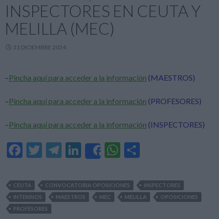
INSPECTORES EN CEUTA Y
MELILLA (MEC)
31 DICIEMBRE 2024
–
Pincha aquí para acceder a la información
(MAESTROS)
–
Pincha aquí para acceder a la información
(PROFESORES)
–
Pincha aquí para acceder a la información
(INSPECTORES)
F
T
T
Li
W
C
Share
ac
w
el
n
h
o
e
itt
e
ke
at
m
CEUTA
CONVOCATORIA OPOSICIONES
INSPECTORES
b
er
gr
dI
s
p
INTERINOS
MAESTROS
MEC
MELILLA
OPOSICIONES
o
a
n
A
ar
PROFESORES