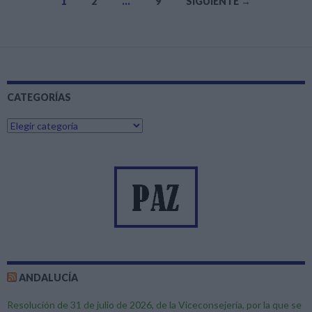
1
2
…
9
SIGUIENTE →
k
p
r
Ir
a
las
entradas
CATEGORÍAS
C
a
t
e
g
o
r
í
a
s
ANDALUCÍA
Resolución de 31 de julio de 2026, de la Viceconsejería, por la que se