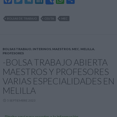
Share
ac
w
el
n
h
o
e
itt
e
ke
at
m
BOLSAS DE TRABAJO
CEUTA
MEC
b
er
gr
dI
s
p
o
a
n
A
ar
o
m
p
ti
k
p
r
BOLSAS TRABAJO
,
INTERINOS
,
MAESTROS
,
MEC
,
MELILLA
,
PROFESORES
-BOLSA TRABAJO ABIERTA
MAESTROS Y PROFESORES
VARIAS ESPECIALIDADES EN
MELILLA
5 SEPTIEMBRE 2023
–
Pincha aquí para acceder a la información