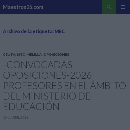
Buscar
Maestros25.com
SALTAR
MENÚ
AL
PRINCI
CONTENIDO
Archivo de la etiqueta: MEC
CEUTA
,
MEC
,
MELILLA
,
OPOSICIONES
-CONVOCADAS
OPOSICIONES-2026
PROFESORES EN EL ÁMBITO
DEL MINISTERIO DE
EDUCACIÓN
1 ABRIL 2026