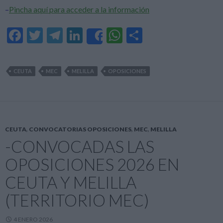
–
Pincha aquí para acceder a la información
F
T
T
Li
W
C
Share
ac
w
el
n
h
o
e
itt
e
ke
at
m
CEUTA
MEC
MELILLA
OPOSICIONES
b
er
gr
dI
s
p
o
a
n
A
ar
o
m
p
ti
k
p
r
CEUTA
,
CONVOCATORIAS OPOSICIONES
,
MEC
,
MELILLA
-CONVOCADAS LAS
OPOSICIONES 2026 EN
CEUTA Y MELILLA
(TERRITORIO MEC)
4 ENERO 2026