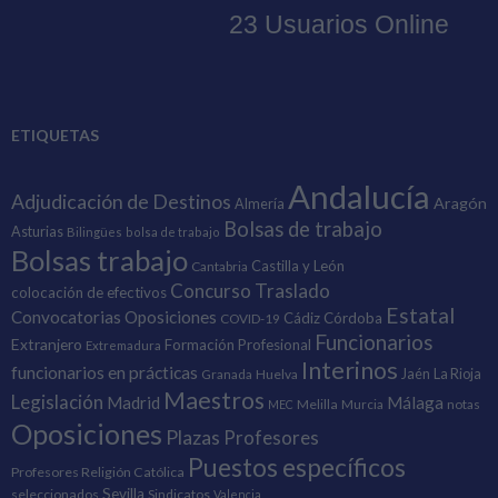
ETIQUETAS
Andalucía
Adjudicación de Destinos
Aragón
Almería
Bolsas de trabajo
Asturias
Bilingües
bolsa de trabajo
Bolsas trabajo
Castilla y León
Cantabria
Concurso Traslado
colocación de efectivos
Estatal
Convocatorias Oposiciones
Cádiz
Córdoba
COVID-19
Funcionarios
Extranjero
Formación Profesional
Extremadura
Interinos
funcionarios en prácticas
Granada
Huelva
Jaén
La Rioja
Maestros
Legislación
Madrid
Málaga
Melilla
Murcia
notas
MEC
Oposiciones
Plazas
Profesores
Puestos específicos
Profesores Religión Católica
Sevilla
seleccionados
Sindicatos
Valencia