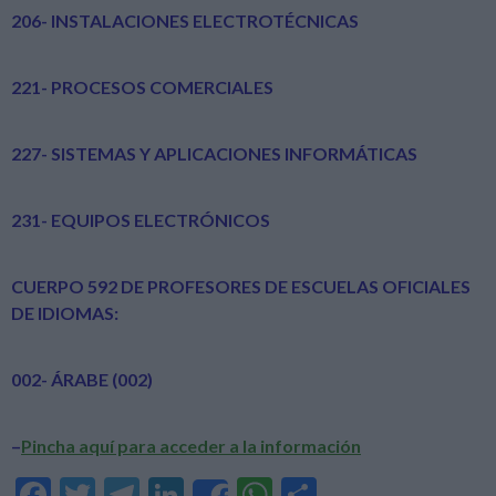
206- INSTALACIONES ELECTROTÉCNICAS
221- PROCESOS COMERCIALES
227- SISTEMAS Y APLICACIONES INFORMÁTICAS
231- EQUIPOS ELECTRÓNICOS
CUERPO 592 DE PROFESORES DE ESCUELAS OFICIALES
DE IDIOMAS:
002- ÁRABE (002)
–
Pincha aquí para acceder a la información
F
T
T
Li
W
C