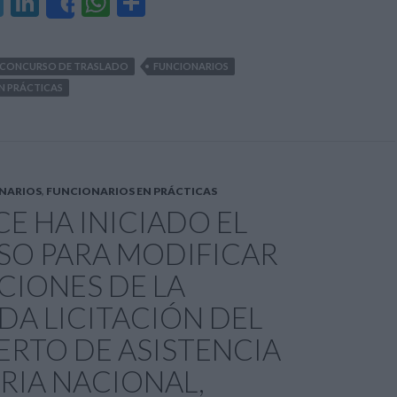
T
Li
W
C
Share
el
n
h
o
e
ke
at
m
CONCURSO DE TRASLADO
FUNCIONARIOS
gr
dI
s
p
N PRÁCTICAS
a
n
A
ar
m
p
ti
p
r
NARIOS
,
FUNCIONARIOS EN PRÁCTICAS
E HA INICIADO EL
SO PARA MODIFICAR
CIONES DE LA
A LICITACIÓN DEL
RTO DE ASISTENCIA
RIA NACIONAL,