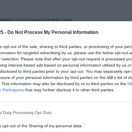
m
p
ti
p
r
NARIOS
,
FUNCIONARIOS EN PRÁCTICAS
CE CONSTATA QUE
5 -
Do Not Process My Personal Information
S Y ASISA HAN
to opt-out of the sale, sharing to third parties, or processing of your per
NTADO OFERTAS AL
formation for targeted advertising by us, please use the below opt-out s
RTO DE ASISTENCIA
r selection. Please note that after your opt-out request is processed y
eing interest-based ads based on personal information utilized by us or
RIA NACIONAL
disclosed to third parties prior to your opt-out. You may separately opt-
losure of your personal information by third parties on the IAB’s list of
. This information may also be disclosed by us to third parties on the
IA
Participants
that may further disclose it to other third parties.
a acceder a la información
l Data Processing Opt Outs
T
Li
W
C
Share
el
n
h
o
o opt-out of the Sharing of my personal data.