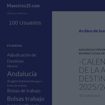
Buscar
Maestros25.com
Últimas Noticias
Archivo de la 
ETIQUETAS
ADJUDICACIÓN D
EN PRÁCTICAS
,
IN
Adjudicación de
-CALE
Destinos
Almería
DE LA 
Andalucía
DESTI
Aragón
Asturias
Bilingües
2025/2
bolsa de trabajo
Bolsas de trabajo
3 JUNIO 2025
Bolsas trabajo