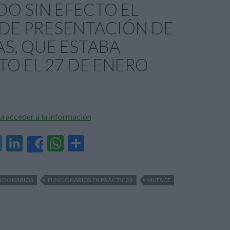
O SIN EFECTO EL
 DE PRESENTACIÓN DE
S, QUE ESTABA
TO EL 27 DE ENERO
a acceder a la información
T
Li
W
C
Share
el
n
h
o
e
ke
at
m
NCIONARIOS
FUNCIONARIOS EN PRÁCTICAS
MUFACE
gr
dI
s
p
a
n
A
ar
m
p
ti