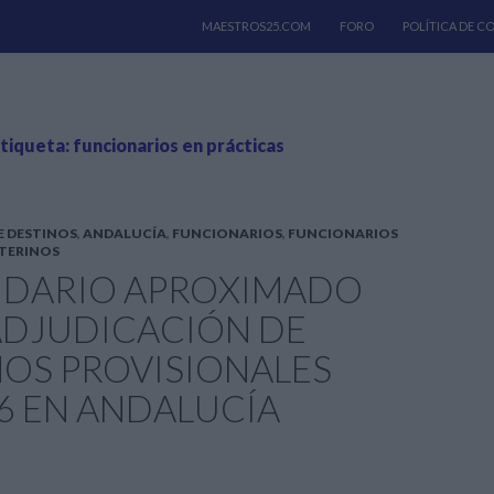
SALTAR AL CONTENIDO
MAESTROS25.COM
FORO
POLÍTICA DE C
etiqueta: funcionarios en prácticas
E DESTINOS
,
ANDALUCÍA
,
FUNCIONARIOS
,
FUNCIONARIOS
TERINOS
NDARIO APROXIMADO
ADJUDICACIÓN DE
NOS PROVISIONALES
6 EN ANDALUCÍA