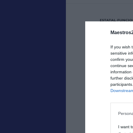
o
k
ESTATAL
,
FUNCIO
-MUFA
Maestros2
ADESLA
If you wish 
PRESE
sensitive in
CONCIE
confirm you
continue se
SANITA
information 
further disc
participants
6 MARZO 2025
Downstream 
–
Pincha aquí par
Persona
F
T
ac
w
I want t