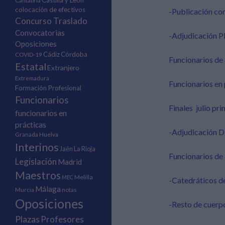
Castilla y León
Cantabria
colocación de efectivos
-Publicación con
Concurso Traslado
Convocatorias
-Adjudicación
Oposiciones
Cádiz
Córdoba
COVID-19
Funcionarios de c
Estatal
Extranjero
Extremadura
Funcionarios en 
Formación Profesional
Funcionarios
Finales julio pr
funcionarios en
prácticas
-Adjudicación 
Granada
Huelva
Interinos
Jaén
La Rioja
Funcionarios de 
Legislación
Madrid
Maestros
Melilla
MEC
-Catedráticos de
Málaga
Murcia
notas
Oposiciones
-Resto de cuerp
Plazas
Profesores