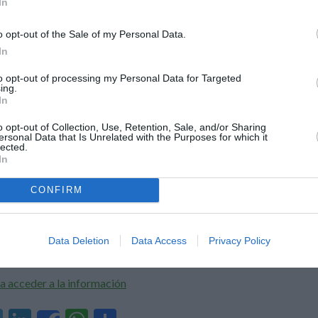
In
e
ke
at
m
NCIONARIOS
FUNCIONARIOS EN PRÁCTICAS
MUFACE
gr
dI
s
p
o opt-out of the Sale of my Personal Data.
a
n
A
ar
In
m
p
ti
to opt-out of processing my Personal Data for Targeted
ing.
p
r
CURSO TRASLADO
,
FUNCIONARIOS
,
FUNCIONARIOS EN
In
CADAS LAS VACANTES
o opt-out of Collection, Use, Retention, Sale, and/or Sharing
ersonal Data that Is Unrelated with the Purposes for which it
lected.
TIVAS A CONSIDERAR
In
EL CONCURSO DE
CONFIRM
ADOS EN ANDALUCÍA
5
Data Deletion
Data Access
Privacy Policy
a acceder a la información