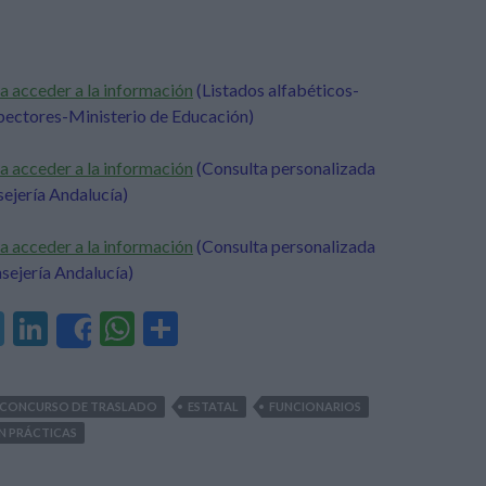
a acceder a la información
(Listados alfabéticos-
spectores-Ministerio de Educación
)
a acceder a la información
(Consulta personalizada
ejería Andalucía)
a acceder a la información
(Consulta personalizada
sejería Andalucía)
T
Li
W
C
Share
el
n
h
o
e
ke
at
m
CONCURSO DE TRASLADO
ESTATAL
FUNCIONARIOS
gr
dI
s
p
N PRÁCTICAS
a
n
A
ar