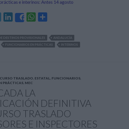
prácticas e interinos: Antes 14 agosto
T
Li
W
C
Share
el
n
h
o
e
ke
at
m
E DESTINOS PROVISIONALES
ANDALUCÍA
gr
dI
s
p
FUNCIONARIOS EN PRÁCTICAS
INTERINOS
a
n
A
ar
m
p
ti
p
r
CURSO TRASLADO
,
ESTATAL
,
FUNCIONARIOS
,
N PRÁCTICAS
,
MEC
CADA LA
CACIÓN DEFINITIVA
RSO TRASLADO
SORES E INSPECTORES