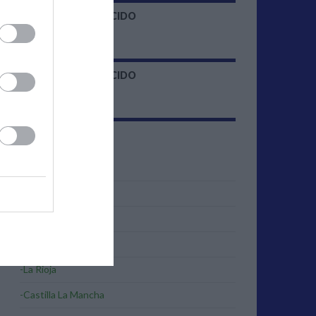
FEED DESCONOCIDO
FEED DESCONOCIDO
OTRAS CC.AA.
-Aragón
-Cataluña
-Extremadura
-Galicia
-La Rioja
-Castilla La Mancha