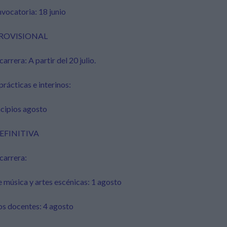
vocatoria: 18 junio
 PROVISIONAL
arrera: A partir del 20 julio.
prácticas e interinos:
incipios agosto
DEFINITIVA
carrera:
 música y artes escénicas: 1 agosto
os docentes: 4 agosto