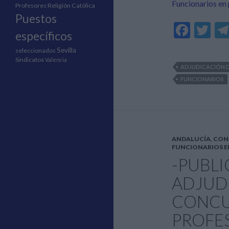
Funcionarios en 
Profesores Religión Católica
Puestos
F
T
específicos
ac
w
Sevilla
seleccionados
e
itt
Sindicatos
Valencia
ADJUDICACIÓN D
b
er
FUNCIONARIOS
o
o
k
ANDALUCÍA
,
CON
FUNCIONARIOS E
-PUBLI
ADJUDI
CONCU
PROFE