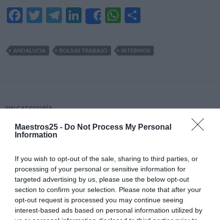
F
T
T
Li
W
C
Share
ac
w
el
n
h
o
e
itt
e
ke
at
m
ANDALUCÍA
BOLSAS TRABAJO
INTERINOS
b
er
gr
dI
s
p
o
a
n
A
ar
o
m
p
ti
k
p
r
SIN CATEGORÍA
-EL GOBIERNO SE LANZA A
Maestros25 -
Do Not Process My Personal
Information
LA MAYOR REFORMA DE
LAS OPOSICIONES A
If you wish to opt-out of the sale, sharing to third parties, or
processing of your personal or sensitive information for
PROFESOR: TEMARIOS
targeted advertising by us, please use the below opt-out
NUEVOS, MÁS EXIGENCIA
section to confirm your selection. Please note that after your
opt-out request is processed you may continue seeing
EN LA CAPACIDAD PARA
interest-based ads based on personal information utilized by