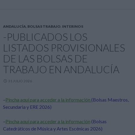
e
itt
e
ke
at
m
b
er
gr
dI
s
p
o
a
n
A
ar
ANDALUCÍA
,
BOLSAS TRABAJO
,
INTERINOS
o
m
p
ti
-PUBLICADOS LOS
k
p
r
LISTADOS PROVISIONALES
DE LAS BOLSAS DE
TRABAJO EN ANDALUCÍA
31 JULIO 2026
–
Pincha aquí para acceder a la información
(Bolsas Maestros,
Secundaria y ERE 2026)
–
Pincha aquí para acceder a la información
(Bolsas
Catedráticos de Música y Artes Escénicas 2026)