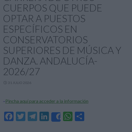
CUERPOS QUE PUEDE
OPTAR A PUESTOS
ESPECÍFICOS EN
CONSERVATORIOS
SUPERIORES DE MÚSICA Y
DANZA. ANDALUCÍA-
2026/27
31 JULIO 2026
–
Pincha aquí para acceder a la información
F
T
T
Li
W
C
Share
ac
w
el
n
h
o