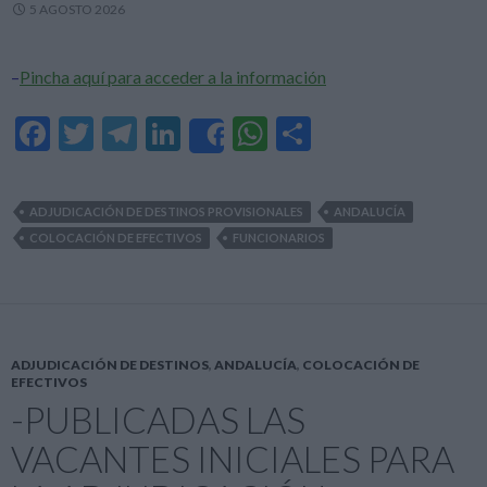
5 AGOSTO 2026
–
Pincha aquí para acceder a la información
F
T
T
Li
W
C
Share
ac
w
el
n
h
o
e
itt
e
ke
at
m
ADJUDICACIÓN DE DESTINOS PROVISIONALES
ANDALUCÍA
b
er
gr
dI
s
p
COLOCACIÓN DE EFECTIVOS
FUNCIONARIOS
o
a
n
A
ar
o
m
p
ti
k
p
r
ADJUDICACIÓN DE DESTINOS
,
ANDALUCÍA
,
COLOCACIÓN DE
EFECTIVOS
-PUBLICADAS LAS
VACANTES INICIALES PARA