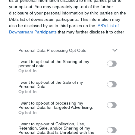
us or personal information disclosed to third parties prior to
ENSEÑAR Y PRÁCTICAS
your opt-out. You may separately opt-out of the further
disclosure of your personal information by third parties on the
TUTORIZADAS
IAB’s list of downstream participants. This information may
also be disclosed by us to third parties on the
IAB’s List of
31 JULIO 2026
Downstream Participants
that may further disclose it to other
third parties.
–
Pincha aquí para acceder a la información
Personal Data Processing Opt Outs
I want to opt-out of the Sharing of my
Fuente: larazón.es
personal data.
Opted In
F
T
T
Li
W
C
Share
I want to opt-out of the Sale of my
ac
w
el
n
h
o
Personal Data.
Opted In
e
itt
e
ke
at
m
I want to opt-out of processing my
b
er
gr
dI
s
p
Personal Data for Targeted Advertising.
Opted In
o
a
n
A
ar
SIN CATEGORÍA
o
m
p
ti
I want to opt-out of Collection, Use,
-PUBLICADAS LAS
Retention, Sale, and/or Sharing of my
Personal Data that Is Unrelated with the