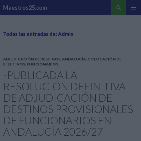
Buscar
Maestros25.com
SALTAR
MENÚ
AL
PRINCI
CONTENIDO
Todas las entradas de: Admin
ADJUDICACIÓN DE DESTINOS
,
ANDALUCÍA
,
COLOCACIÓN DE
EFECTIVOS
,
FUNCIONARIOS
-PUBLICADA LA
RESOLUCIÓN DEFINITIVA
DE ADJUDICACIÓN DE
DESTINOS PROVISIONALES
DE FUNCIONARIOS EN
ANDALUCÍA 2026/27