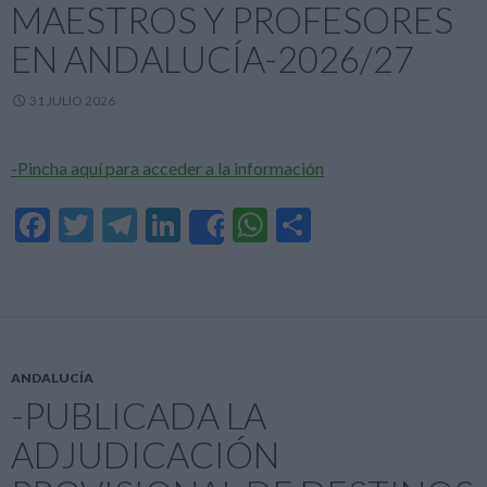
MAESTROS Y PROFESORES
EN ANDALUCÍA-2026/27
31 JULIO 2026
-Pincha aquí para acceder a la información
F
T
T
Li
W
C
Share
ac
w
el
n
h
o
e
itt
e
ke
at
m
b
er
gr
dI
s
p
o
a
n
A
ar
ANDALUCÍA
o
m
p
ti
-PUBLICADA LA
k
p
r
ADJUDICACIÓN