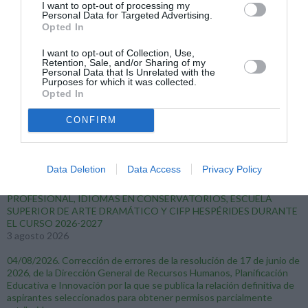
I want to opt-out of processing my
Personal Data for Targeted Advertising.
Opted In
MURCIA
I want to opt-out of Collection, Use,
CORRECCIÓN DE ERRORES DE LA ORDEN DE 22 DE JULIO DE
Retention, Sale, and/or Sharing of my
Personal Data that Is Unrelated with the
2026 POR LA QUE SE PUBLICA LA RELACIÓN DEFINITIVA DE LOS
Purposes for which it was collected.
ASPIRANTES A DESEMPEÑAR PUESTOS VACANTES O
Opted In
SUSTITUCIONES EN RÉGIMEN DE INTERINIDAD A LOS CUERPOS
DE ENSEÑANZA SECUNDARIA Y OTROS PARA EL CURSO 2026-
CONFIRM
2027
3 agosto 2026
RESULTADOS DE LAS ADJUDICACIONES PRESENCIALES PARA
Data Deletion
Data Access
Privacy Policy
INTERINOS HABILITADOS EN EL PROGRAMA ABC, INTERINOS
HABILITADOS PARA IMPARTIR MÓDULOS DE FORMACIÓN
PROFESIONAL, IDIOMAS EN CONSERVATORIOS, ESCUELA
SUPERIOR DE ARTE DRAMÁTICO Y CIFP HESPÉRIDES DURANTE
EL CURSO 2026-2027
3 agosto 2026
04/08/2026. Corrección de errores de la resolución de 17 de junio de
2026, de la Dirección General de Recursos Humanos, Planificación
Educativa e Innovación por la que se publica la relación definitiva de
aspirantes seleccionados para obtener permisos parcialmente