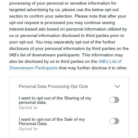
processing of your personal or sensitive information for
Destinos
4 agosto 2026
targeted advertising by us, please use the below opt-out
section to confirm your selection. Please note that after your
AIDPRASEC 2026 / 2027. Secundaria y otros cuerpos. Vacantes
opt-out request is processed you may continue seeing
3 agosto 2026
interest-based ads based on personal information utilized by
us or personal information disclosed to third parties prior to
your opt-out. You may separately opt-out of the further
disclosure of your personal information by third parties on the
PAÍS VASCO
IAB’s list of downstream participants. This information may
also be disclosed by us to third parties on the
IAB’s List of
El Gobierno Vasco avanza en la construcción del nuevo CEIP
Downstream Participants
that may further disclose it to other
Haizeder en Ea con una inversión superior a los 8,5 millones de euros
29 julio 2026
third parties.
El Gobierno Vasco impulsa la educación STEAM para fomentar las
Personal Data Processing Opt Outs
vocaciones científicas y tecnológicas (Consejo de Gobierno 28-07-
2026)
I want to opt-out of the Sharing of my
28 julio 2026
personal data.
Opted In
El Gobierno Vasco y Fundación BBK renuevan su colaboración para el
proyecto de educación ambiental Urdaibai (Consejo de Gobierno 28-
I want to opt-out of the Sale of my
07-2026)
Personal Data.
Opted In
28 julio 2026