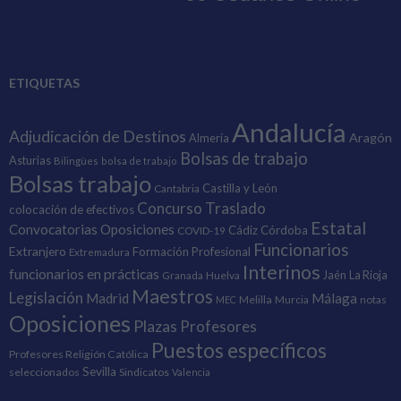
ETIQUETAS
Andalucía
Adjudicación de Destinos
Aragón
Almería
Bolsas de trabajo
Asturias
Bilingües
bolsa de trabajo
Bolsas trabajo
Castilla y León
Cantabria
Concurso Traslado
colocación de efectivos
Estatal
Convocatorias Oposiciones
Cádiz
Córdoba
COVID-19
Funcionarios
Extranjero
Formación Profesional
Extremadura
Interinos
funcionarios en prácticas
Granada
Huelva
Jaén
La Rioja
Maestros
Legislación
Madrid
Málaga
Melilla
Murcia
notas
MEC
Oposiciones
Plazas
Profesores
Puestos específicos
Profesores Religión Católica
Sevilla
seleccionados
Sindicatos
Valencia