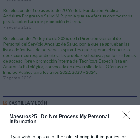
Resolución de 3 de agosto de 2026, de la Fundación Pública
Andaluza Progreso y Salud M.P., por la que se efectúa convocatoria
para la cobertura por promoción interna.
7 agosto 2026
Resolución de 29 de julio de 2026, de la Dirección General de
Personal del Servicio Andaluz de Salud, por la que se aprueban las
listas definitivas de personas aspirantes que superan el concurso-
oposición, correspondiente a las pruebas selectivas por los sistemas
de acceso libre y promoción interna de Técnico/a Especialista en
Anatomía Patológica, convocada en desarrollo de las Ofertas de
Empleo Público para los años 2022, 2023 y 2024.
7 agosto 2026
CASTILLA Y LEÓN
Interinos. Curso 2026 / 2027. Profesores de Artes Plásticas y
Maestros25 -
Do Not Process My Personal
Diseño (Estudios Superiores). Adjudicación
Information
5 agosto 2026
If you wish to opt-out of the sale, sharing to third parties, or
Maestros Interinos: Curso 2026-2027. AIVI. Adjudicación de