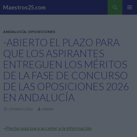
Buscar
Maestros25.com
SALTAR
MENÚ
AL
PRINCI
CONTENIDO
ANDALUCÍA
,
OPOSICIONES
-ABIERTO EL PLAZO PARA
QUE LOS ASPIRANTES
ENTREGUEN LOS MÉRITOS
DE LA FASE DE CONCURSO
DE LAS OPOSICIONES 2026
EN ANDALUCÍA
19 MAYO 2026
ADMIN
–
Pincha aquí para acceder a la información