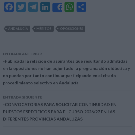
F
T
T
Li
W
C
Share
ac
w
el
n
h
o
e
itt
e
ke
at
m
ANDALUCÍA
MÉRITOS
OPOSICIONES
b
er
gr
dI
s
p
o
a
n
A
ar
o
m
p
ti
ENTRADA ANTERIOR
Navegación
-Publicada la relación de aspirantes que resultando admitidas
k
p
r
en la oposiciones no han adjuntado la programación didáctica y
de
no pueden por tanto continuar participando en el citado
entradas
procedimiento selectivo en Andalucía
ENTRADA SIGUIENTE
-CONVOCATORIAS PARA SOLICITAR CONTINUIDAD EN
PUESTOS ESPECÍFICOS PARA EL CURSO 2026/27 EN LAS
DIFERENTES PROVINCIAS ANDALUZAS