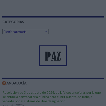
CATEGORÍAS
C
a
t
e
g
o
r
í
a
s
ANDALUCÍA
Resolución de 3 de agosto de 2026, de la Viceconsejería, por la que
se anuncia convocatoria pública para cubrir puesto de trabajo
vacante por el sistema de libre designación.
7 agosto 2026