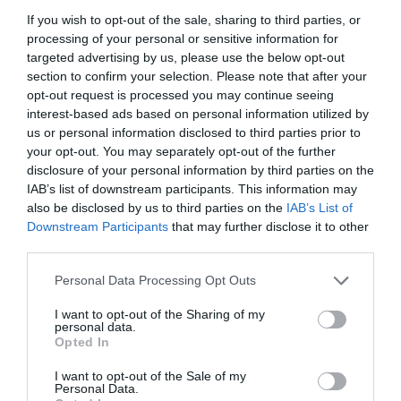
AIDPRASEC 2026 / 2027. Secundaria y otros cuerpos. Adjudicación
If you wish to opt-out of the sale, sharing to third parties, or
7 agosto 2026
processing of your personal or sensitive information for
Interinos. Curso 2026 / 2027. Profesores de Artes Plásticas y
targeted advertising by us, please use the below opt-out
Diseño (Estudios Superiores). Adjudicación
section to confirm your selection. Please note that after your
5 agosto 2026
opt-out request is processed you may continue seeing
interest-based ads based on personal information utilized by
Maestros Interinos: Curso 2026-2027. AIVI. Adjudicación de
us or personal information disclosed to third parties prior to
Destinos
4 agosto 2026
your opt-out. You may separately opt-out of the further
disclosure of your personal information by third parties on the
IAB’s list of downstream participants. This information may
also be disclosed by us to third parties on the
IAB’s List of
PAÍS VASCO
Downstream Participants
that may further disclose it to other
third parties.
El Gobierno Vasco y 91 ayuntamientos impulsan mejoras de 124
centros educativos a través de las ayudas Udaleraiki
Personal Data Processing Opt Outs
7 agosto 2026
I want to opt-out of the Sharing of my
El Gobierno Vasco avanza en la construcción del nuevo CEIP
personal data.
Haizeder en Ea con una inversión superior a los 8,5 millones de euros
Opted In
29 julio 2026
I want to opt-out of the Sale of my
El Gobierno Vasco impulsa la educación STEAM para fomentar las
Personal Data.