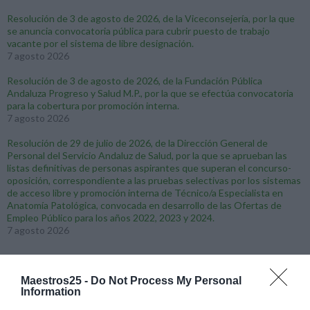
Resolución de 3 de agosto de 2026, de la Viceconsejería, por la que
se anuncia convocatoria pública para cubrir puesto de trabajo
vacante por el sistema de libre designación.
7 agosto 2026
Resolución de 3 de agosto de 2026, de la Fundación Pública
Andaluza Progreso y Salud M.P., por la que se efectúa convocatoria
para la cobertura por promoción interna.
7 agosto 2026
Resolución de 29 de julio de 2026, de la Dirección General de
Personal del Servicio Andaluz de Salud, por la que se aprueban las
listas definitivas de personas aspirantes que superan el concurso-
oposición, correspondiente a las pruebas selectivas por los sistemas
de acceso libre y promoción interna de Técnico/a Especialista en
Anatomía Patológica, convocada en desarrollo de las Ofertas de
Empleo Público para los años 2022, 2023 y 2024.
7 agosto 2026
Maestros25 -
Do Not Process My Personal
CASTILLA Y LEÓN
Information