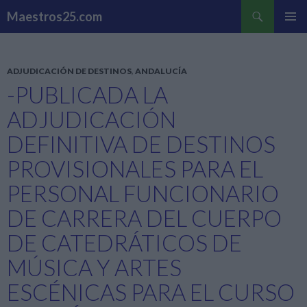
Buscar
Maestros25.com
SALTAR
MENÚ
AL
PRINCI
CONTENIDO
ADJUDICACIÓN DE DESTINOS
,
ANDALUCÍA
-PUBLICADA LA
ADJUDICACIÓN
DEFINITIVA DE DESTINOS
PROVISIONALES PARA EL
PERSONAL FUNCIONARIO
DE CARRERA DEL CUERPO
DE CATEDRÁTICOS DE
MÚSICA Y ARTES
ESCÉNICAS PARA EL CURSO