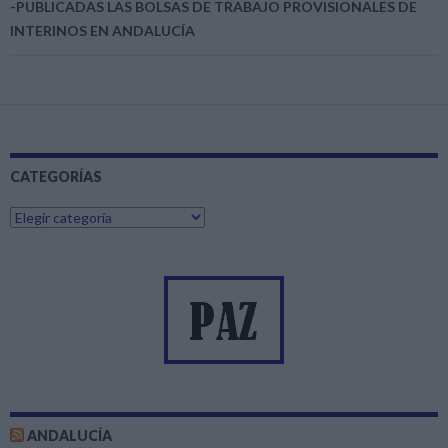
-PUBLICADAS LAS BOLSAS DE TRABAJO PROVISIONALES DE
INTERINOS EN ANDALUCÍA
CATEGORÍAS
C
a
t
e
g
o
r
í
a
s
ANDALUCÍA