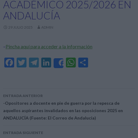
ACADÉMICO 2025/2026 EN
ANDALUCÍA
29 JULIO 2025
ADMIN
–
Pincha aquí para acceder a la información
F
T
T
Li
W
C
Share
ac
w
el
n
h
o
e
itt
e
ke
at
m
b
er
gr
dI
s
p
ENTRADA ANTERIOR
o
a
n
A
ar
Navegación
-Opositores a docente en pie de guerra por la repesca de
o
m
p
ti
aquellos aspirantes invalidados en las oposiciones 2025 en
de
ANDALUCÍA (Fuente: El Correo de Andalucía)
k
p
r
entradas
ENTRADA SIGUIENTE