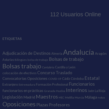
ETIQUETAS
Andalucía
Adjudicación de Destinos
Aragón
Almería
Bolsas de trabajo
Asturias
Bilingües
bolsa de trabajo
Bolsas trabajo
Castilla y León
Cantabria
Concurso Traslado
colocación de efectivos
Estatal
Convocatorias Oposiciones
Cádiz
Córdoba
COVID-19
Funcionarios
Extranjero
Formación Profesional
Extremadura
Interinos
funcionarios en prácticas
Granada
Huelva
Jaén
La Rioja
Maestros
Legislación
Madrid
Málaga
Melilla
Murcia
notas
MEC
Oposiciones
Plazas
Profesores