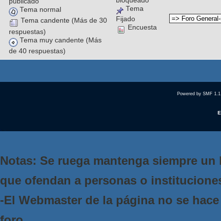
bloqueado
publicado
Tema
Tema normal
Fijado
Tema candente (Más de 30
Encuesta
respuestas)
Tema muy candente (Más
de 40 respuestas)
Powered by SMF 1.1
E
Notas: Se ruega mantenga siempre un 
que ofendan a personas o institucione
-El Webmaster de la página no se hace 
foro