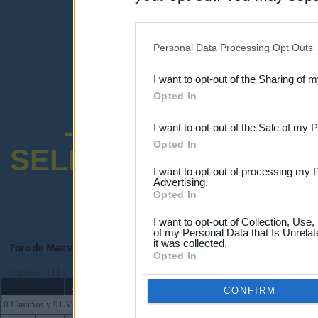
disclosure of your personal
IAB’s list of downstream pa
Personal Data Processing Opt Outs
also be disclosed by us to 
I want to opt-out of the Sharing of 
Downstream Participants
th
Opted In
third parties.
-ENCUESTA SOB
I want to opt-out of the Sale of my 
Opted In
SELECTIVO DOCENT
I want to opt-out of processing my 
Advertising.
Opted In
I want to opt-out of Collection, Use
of my Personal Data that Is Unrelat
it was collected.
Foro de Maestros25
>
FORO MAESTROS Y PROFESORES
>
Foro Genera
Opted In
Páginas: [
1
]
2
3
...
227
Ir Abajo
Asunto
CONFIRM
0 Usuarios y 91 Visitantes están viendo este foro.