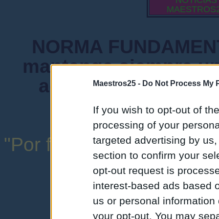
NOTICIAS
MAESTROS
NORMA FUNDAMENTA
mantenga siempre un
admiten mensajes 
Maestros25 -
Do Not Process My P
instituciones ni
If you wish to opt-out of the
processing of your personal
"Por favor, no abuse de l
targeted advertising by us
section to confirm your sel
una expresión y
opt-out request is proces
interest-based ads based o
us or personal information d
your opt-out. You may separ