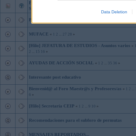
ENCUESTA SOBRE EL PROCEDIMIENTO
SELECTIVO DOCENTE ACTUAL (OPOSICIONES)
Data Deletion
Permisos y Licencias
«
1
2
...
20
21
»
MUFACE
«
1
2
...
27
28
»
[Hilo] JEFATURA DE ESTUDIOS - Asuntos varios
«
2
...
15
16
»
AYUDAS DE ACCIÓN SOCIAL
«
1
2
...
35
36
»
Interesante post educativo
Bienvenid@ al Foro Maestr@s y Profesores/as
«
1
2
...
6
»
[Hilo] Secretaría CEIP
«
1
2
...
9
10
»
Recomendaciones para el subforo de permutas
MENSAJES REPORTADOS...