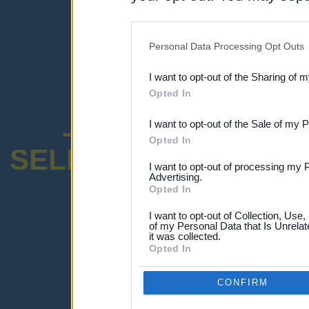
disclosure of your personal
IAB’s list of downstream pa
Personal Data Processing Opt Outs
also be disclosed by us to 
I want to opt-out of the Sharing of 
Downstream Participants
th
Opted In
third parties.
-ENCUESTA SOB
I want to opt-out of the Sale of my 
Opted In
SELECTIVO DOCENT
I want to opt-out of processing my 
Advertising.
Opted In
I want to opt-out of Collection, Use
of my Personal Data that Is Unrelat
it was collected.
¡Advertencia!
Opted In
Lo sentimos, pero no puedes ver el p
Por favor ingresa abajo o haz clic
-a
CONFIRM
Ingresar