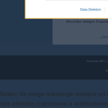
Data Deletion
Duración de la sesi
Recordar siempre Usuari
¿Olv
Powered by SMF 1.1
E
Notas: Se ruega mantenga siempre un 
que ofendan a personas o institucione