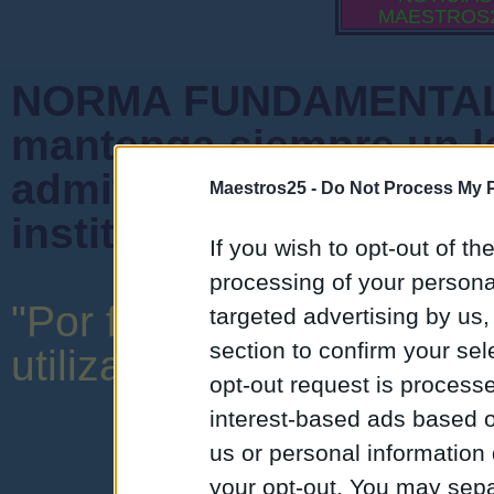
MAESTROS
NORMA FUNDAMENTAL 
mantenga siempre un l
admiten mensajes que 
Maestros25 -
Do Not Process My P
instituciones ni que cr
If you wish to opt-out of the
processing of your personal
"Por favor, no abuse de 
targeted advertising by us
section to confirm your sel
utilizar una expresión y o
opt-out request is proces
interest-based ads based o
us or personal information d
your opt-out. You may separ