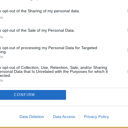
MAESTROS25
MAESTROS25
o opt-out of the Sharing of my personal data.
e ruega mantenga siempre un lenguaje moderado. No s
In
creen crispación"
o opt-out of the Sale of my Personal Data.
 e intente utilizar una expresión y ortografía correctas"
In
to opt-out of processing my Personal Data for Targeted
ing.
In
o opt-out of Collection, Use, Retention, Sale, and/or Sharing
ersonal Data that Is Unrelated with the Purposes for which it
lected.
In
CONFIRM
 PROCEDIMENTO SELECTIVO DOCENTE A
Data Deletion
Data Access
Privacy Policy
encia!