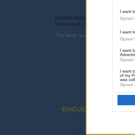
I want t
NORMA FUNDAMENTAL DEL FORO: "S
Opted 
a personas o instituciones ni que 
I want t
"Por favor, no abuse de las mayúsculas
Opted 
I want 
Advertis
Opted 
I want t
of my P
was col
Opted 
-ENCUESTA SOBRE EL
¡Advert