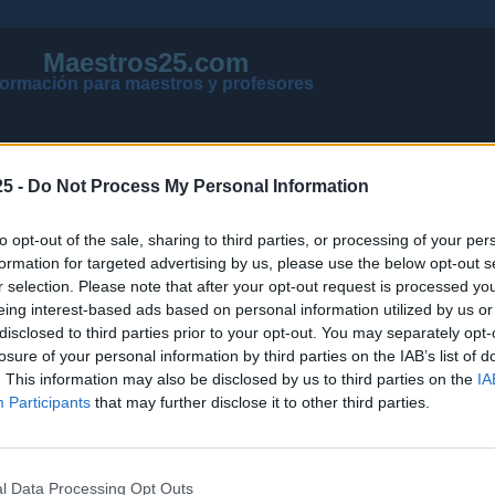
Maestros25.com
formación para maestros y profesores
5 -
Do Not Process My Personal Information
to opt-out of the sale, sharing to third parties, or processing of your per
formation for targeted advertising by us, please use the below opt-out s
r selection. Please note that after your opt-out request is processed y
eing interest-based ads based on personal information utilized by us or
disclosed to third parties prior to your opt-out. You may separately opt-
losure of your personal information by third parties on the IAB’s list of
VER MENSAJES NUEVOS DE TODOS LOS FOROS
. This information may also be disclosed by us to third parties on the
IA
NOTICIAS ACTUALIZADAS OPOSICIONES 2026
Participants
that may further disclose it to other third parties.
PÁGINA PRINCIPAL DE MAESTROS25
l Data Processing Opt Outs
NOTICIAS
PÁGINA PRINCIPAL