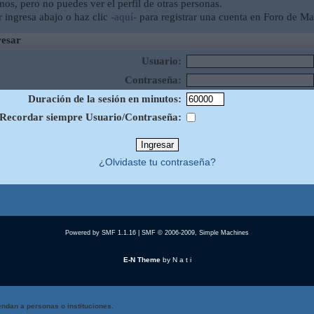
mos, pero no puedes ver el perfil de otras personas.
r ingresa abajo o haz clic
-aquí-
para registrar una cuenta en Foro de Ma
esar
Usuario:
Contraseña:
Duración de la sesión en minutos:
Recordar siempre Usuario/Contraseña:
¿Olvidaste tu contraseña?
Powered by SMF 1.1.16
|
SMF © 2006-2009, Simple Machines
E-N Theme
by
N a t i
ndan a personas o instituciones.