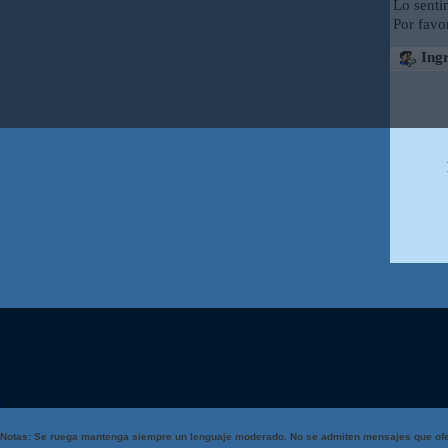
Lo senti
Por favo
Ingr
Notas: Se ruega mantenga siempre un lenguaje moderado. No se admiten mensajes que ofe