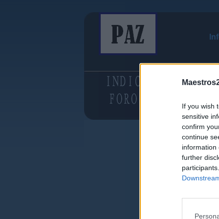
In
Maestros2
If you wish 
sensitive in
confirm you
continue se
information 
further disc
participants
Downstream 
Persona