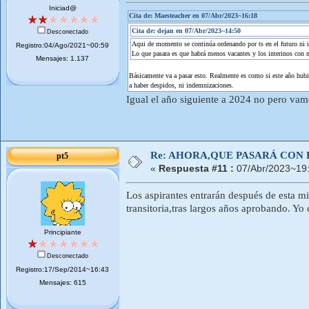
Iniciad@
Cita de: Maesteacher en 07/Abr/2023~16:18
Cita de: dejan en 07/Abr/2023~14:50
Desconectado
Aqui de momento se continúa ordenando por ts en el futuro ni 
Registro:04/Ago/2021~00:59
Lo que pasara es que habrá menos vacantes y los interinos con mas
Mensajes: 1.137
Básicamente va a pasar esto. Realmente es como si este año hub
a haber despidos, ni indemnizaciones.
Igual el año siguiente a 2024 no pero vam
Re: AHORA,QUE PASARÁ CON 
pt5
«
Respuesta #11 :
07/Abr/2023~19:
Los aspirantes entrarán después de esta mi
transitoria,tras largos años aprobando. Yo 
Principiante
Desconectado
Registro:17/Sep/2014~16:43
Mensajes: 615