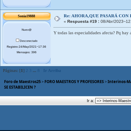
Re: AHORA,QUE PASARÁ CON 
Sonia19888
«
Respuesta #19 :
08/Abr/2023~12
Nuev@
Y todas las especialidades afecta? Pq ha
Desconectado
Registro:24/May/2021~17:36
Mensajes: 396
Páginas: [
1
]
2
3
...
8
Ir Arriba
Foro de Maestros25
>
FORO MAESTROS Y PROFESORES
>
Interinos-M
SE ESTABILICEN ?
Ir a: