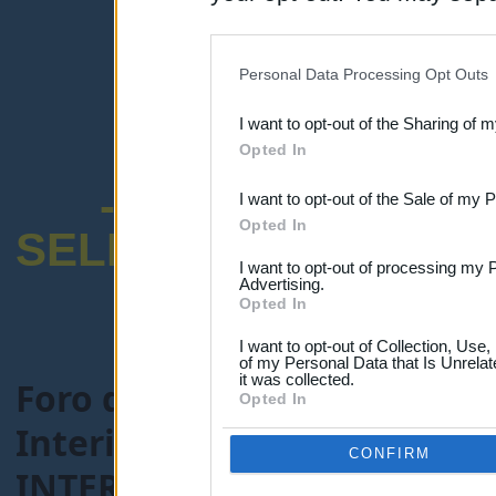
disclosure of your personal
IAB’s list of downstream pa
Personal Data Processing Opt Outs
also be disclosed by us to 
I want to opt-out of the Sharing of 
Downstream Participants
th
Opted In
third parties.
-ENCUESTA SOB
I want to opt-out of the Sale of my 
Opted In
SELECTIVO DOCENT
I want to opt-out of processing my 
Advertising.
Opted In
I want to opt-out of Collection, Use
of my Personal Data that Is Unrelat
it was collected.
Foro de Maestros25
>
FORO
Opted In
Interinos-Maestros
> Tema
CONFIRM
INTERINOS QUE NO SE ESTA