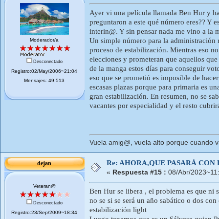
Ayer vi una película llamada Ben Hur y ha
preguntaron a este qué número eres?? Y es
interin@. Y sin pensar nada me vino a la me
Un simple número para la administración re
Moderador/a
proceso de estabilización. Mientras eso 
elecciones y prometeran que aquellos que
Desconectado
de la manga estos días para conseguir vot
Registro:02/May/2006~21:04
eso que se prometió es imposible de hacer
Mensajes: 49.513
escasas plazas porque para primaria es un
gran estabilización. En resumen, no se sa
vacantes por especialidad y el resto cubri
Vuela amig@, vuela alto porque cuando vue
Re: AHORA,QUE PASARÁ CON 
dejan
«
Respuesta #15 :
08/Abr/2023~11
Veteran@
Ben Hur se libera , el problema es que ni 
no se si se será un año sabático o dos con 
Desconectado
estabilización light
Registro:23/Sep/2009~18:34
Luego tenemos que es un Sálvese quien Pue