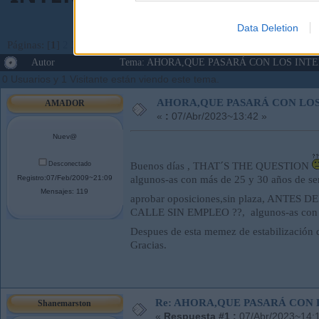
Data Deletion
Páginas: [
1
]
2
3
...
8
Ir Abajo
Autor
Tema: AHORA,QUE PASARÁ CON LOS INTERI
0 Usuarios y 1 Visitante están viendo este tema.
AHORA,QUE PASARÁ CON LOS 
AMADOR
«
:
07/Abr/2023~13:42 »
Nuev@
Desconectado
Buenos días , THAT´S THE QUESTION
Registro:07/Feb/2009~21:09
algunos-as con más de 25 y 30 años de se
Mensajes: 119
aprobar oposiciones,sin plaza, ANTES
CALLE SIN EMPLEO ??, algunos-as con má
Despues de esta memez de estabilización d
Gracias.
Re: AHORA,QUE PASARÁ CON 
Shanemarston
«
Respuesta #1 :
07/Abr/2023~14:1