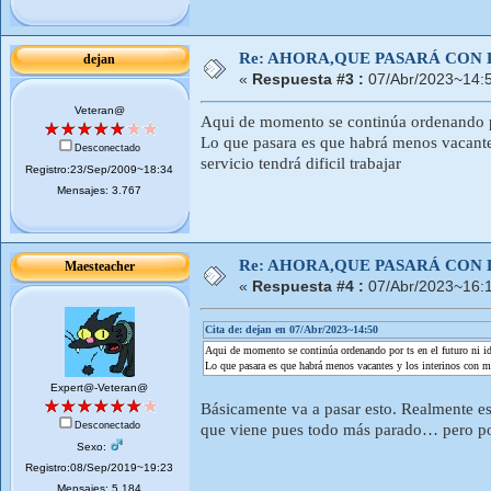
Re: AHORA,QUE PASARÁ CON 
dejan
«
Respuesta #3 :
07/Abr/2023~14:
Veteran@
Aqui de momento se continúa ordenando por
Lo que pasara es que habrá menos vacantes 
Desconectado
servicio tendrá dificil trabajar
Registro:23/Sep/2009~18:34
Mensajes: 3.767
Re: AHORA,QUE PASARÁ CON 
Maesteacher
«
Respuesta #4 :
07/Abr/2023~16:
Cita de: dejan en 07/Abr/2023~14:50
Aqui de momento se continúa ordenando por ts en el futuro ni i
Lo que pasara es que habrá menos vacantes y los interinos con mas 
Expert@-Veteran@
Básicamente va a pasar esto. Realmente e
Desconectado
que viene pues todo más parado… pero por
Sexo:
Registro:08/Sep/2019~19:23
Mensajes: 5.184