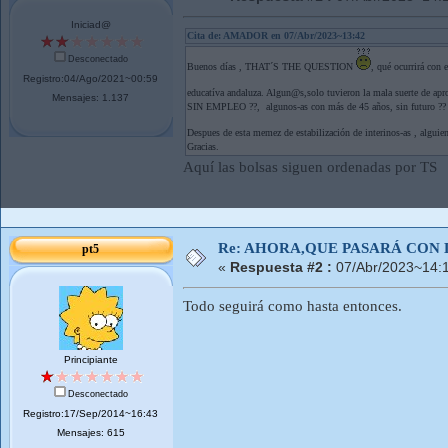
Iniciad@
Cita de: AMADOR en 07/Abr/2023~13:42
Desconectado
Buenos días , THAT´S THE QUESTION
, qué ocurrirá con 
Registro:04/Ago/2021~00:59
educatíva andaluza. Algun@s,solo tuvieron la mala suerte de
Mensajes: 1.137
SIN EMPLEO ??, algunos-as con más de 45 años, sin futuro ??
Despues de esta memez de estabilización de interinos-as , alguie
Gracias.
Aquí las bolsas siguen ordenadas por TS
Re: AHORA,QUE PASARÁ CON 
pt5
«
Respuesta #2 :
07/Abr/2023~14:
Todo seguirá como hasta entonces.
Principiante
Desconectado
Registro:17/Sep/2014~16:43
Mensajes: 615