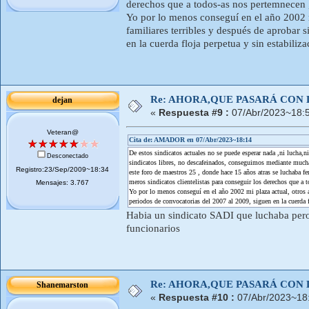
derechos que a todos-as nos pertemnecen 
Yo por lo menos conseguí en el año 2002 m
familiares terribles y después de aprobar 
en la cuerda floja perpetua y sin estabiliza
Re: AHORA,QUE PASARÁ CON 
dejan
«
Respuesta #9 :
07/Abr/2023~18:
Veteran@
Cita de: AMADOR en 07/Abr/2023~18:14
De estos sindicatos actuales no se puede esperar nada ,ni lucha,n
Desconectado
sindicatos libres, no descafeinados, conseguimos mediante mu
Registro:23/Sep/2009~18:34
este foro de maestros 25 , donde hace 15 años atras se luchaba
meros sindicatos clientelistas para conseguir los derechos que a 
Mensajes: 3.767
Yo por lo menos conseguí en el año 2002 mi plaza actual, otros am
periodos de convocatorias del 2007 al 2009, siguen en la cuerda f
Habia un sindicato SADI que luchaba pero 
funcionarios
Re: AHORA,QUE PASARÁ CON 
Shanemarston
«
Respuesta #10 :
07/Abr/2023~18