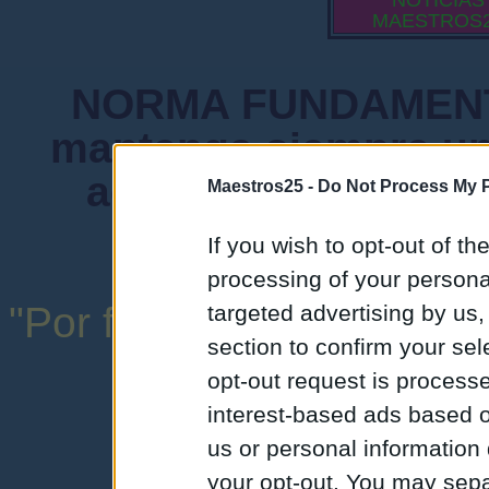
NOTICIAS
MAESTROS
NORMA FUNDAMENTA
mantenga siempre un
admiten mensajes 
Maestros25 -
Do Not Process My P
instituciones ni
If you wish to opt-out of the
processing of your personal
"Por favor, no abuse de l
targeted advertising by us
section to confirm your sel
una expresión y
opt-out request is proces
interest-based ads based o
us or personal information d
your opt-out. You may separ