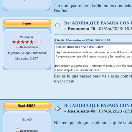
"Lo que quieren es dividir: no es una pele
Dueñas.
Re: AHORA,QUE PASARÁ CON 
dejan
«
Respuesta #5 :
07/Abr/2023~16:
Veteran@
Cita de: Maesteacher en 07/Abr/2023~16:18
Cita de: dejan en 07/Abr/2023~14:50
Desconectado
Aqui de momento se continúa ordenando por ts en el futuro ni 
Registro:23/Sep/2009~18:34
Lo que pasara es que habrá menos vacantes y los interinos con ma
Mensajes: 3.767
Básicamente va a pasar esto. Realmente es como si este año hub
a haber despidos, ni indemnizaciones.
Eso es lo que pasara pero va a estar compl
SALUDOS
Re: AHORA,QUE PASARÁ CON 
Sonia19888
«
Respuesta #6 :
07/Abr/2023~17:
Nuev@
Ni creo que ningún aspirante le quite la pl
Desconectado