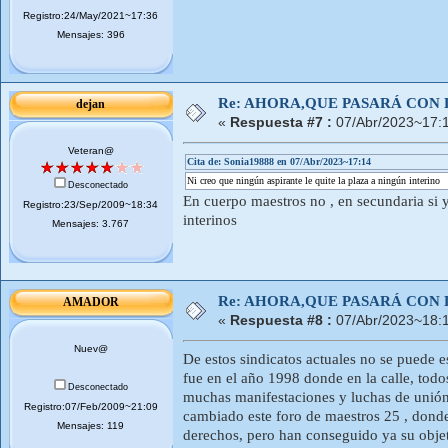
Registro:24/May/2021~17:36
Mensajes: 396
Re: AHORA,QUE PASARÁ CON 
dejan
«
Respuesta #7 :
07/Abr/2023~17:
Veteran@
Cita de: Sonia19888 en 07/Abr/2023~17:14
Ni creo que ningún aspirante le quite la plaza a ningún interino
Desconectado
En cuerpo maestros no , en secundaria si 
Registro:23/Sep/2009~18:34
interinos
Mensajes: 3.767
Re: AHORA,QUE PASARÁ CON 
AMADOR
«
Respuesta #8 :
07/Abr/2023~18:
Nuev@
De estos sindicatos actuales no se puede e
fue en el año 1998 donde en la calle, tod
Desconectado
muchas manifestaciones y luchas de unió
Registro:07/Feb/2009~21:09
cambiado este foro de maestros 25 , donde 
Mensajes: 119
derechos, pero han conseguido ya su obje