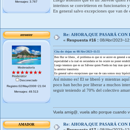
Mensajes: 3.767
interinos se convirtieron en funcionarios y 
En general salvo excepciones que van de 
Re: AHORA,QUE PASARÁ CON 
zeronter
«
Respuesta #16 :
08/Abr/2023~12
Cita de: dejan en 08/Abr/2023~11:55
Ben Hur se libera , el problema es que ni se asiste en general a 
especialidad a la cual en secundaria se les ocurre no poner estabil
Luego tenemos que es un Sálvese quien Pueda no hay mas que mirar
Moderador/a
la anterior transitoria
En general salvo excepciones que van de cara somos muy hipócr
Así mismo es! El se liberó y mientras aquí
Desconectado
poco han hecho por liberar a muchos interi
Registro:02/May/2006~21:04
seguir teniendo al 70% del colectivo amarr
Mensajes: 49.513
Vuela amig@, vuela alto porque cuando vue
Re: AHORA,QUE PASARÁ CON 
AMADOR
«
Respuesta #17 :
08/Abr/2023~12