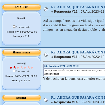
Re: AHORA,QUE PASARÁ CON 
AMADOR
«
Respuesta #12 :
07/Abr/2023~19
Nuev@
Así es compañeros-as , la vida sigue igual
Así es SADI fue un gran sindicato para in
Desconectado
amigos -as en situación desfavorable y ah
Registro:07/Feb/2009~21:09
Mensajes: 119
Re: AHORA,QUE PASARÁ CON 
Shanemarston
«
Respuesta #13 :
07/Abr/2023~19
Iniciad@
Cita de: pt5 en 07/Abr/2023~19:30
Los aspirantes entrarán después de esta mierditransitoria,como ha
Desconectado
vida sigue igual
Registro:04/Ago/2021~00:59
Y de hecho en la transitoria anterior era
Mensajes: 1.137
Re: AHORA,QUE PASARÁ CON 
zeronter
«
Respuesta #14 :
08/Abr/2023~11