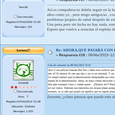
Nuev@
Así es compañero/as debéis seguir en la lu
años como yo , pero tengo amigos/as , com
Desconectado
problemas propios de salud después de es
Registro:07/Feb/2009~21:09
Una pena pero sin lucha no hay nada, som
Mensajes: 119
Espero que vuelva a resucitar el espíritu
Re: AHORA,QUE PASARÁ CON 
karmen27
«
Respuesta #18 :
08/Abr/2023~12
Cita de: zeronter en 08/Abr/2023~11:32
Ayer vi una película llamada Ben Hur y había unos esclavos que 
eres tú? El número 45 creo que dijo y eso es ser interin@. Y sin 
Un simple número para la administración reemplazable por otros.
esperar de la administración. Ahora, en mayo vienen elecciones 
Iniciad@
días para conseguir votos y cuando pasen... ¿Dijimos eso?? Buen
así nos vemos. Elaboran una transitoria con escasas plazas porqu
resumen, no se sabe que pasará con aquellos que no saquen plaza a
Desconectado
Zeronter, ¿cómo piensas que puede esto a
Sexo:
Registro:01/Feb/2014~21:48
Ubicación: Córdoba
Mensajes: 1.025