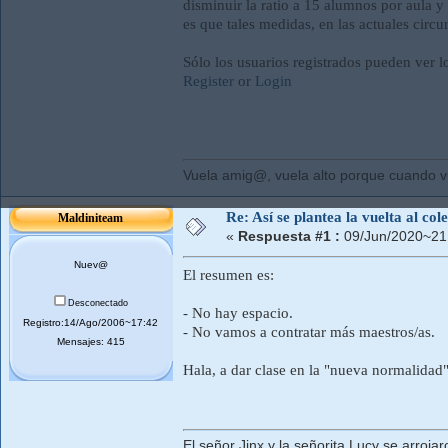
disminuir la ratio a 15 alumnos por aula y 
es que tales medidas, en las actuales circu
Sólo los usuarios registrados pueden ver l
Register
or
Login
Vuela amig@, vuela alto porque cuando vue
Re: Así se plantea la vuelta al co
Maldiniteam
«
Respuesta #1 :
09/Jun/2020~21
Nuev@
El resumen es:
Desconectado
- No hay espacio.
Registro:14/Ago/2006~17:42
- No vamos a contratar más maestros/as.
Mensajes: 415
Hala, a dar clase en la "nueva normalidad"
El señor Jinx y la señorita Lucy se arroj