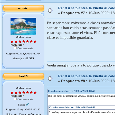
Re: Así se plantea la vuelta al co
zeronter
«
Respuesta #7 :
10/Jun/2020~18
En septiembre volvemos a clases normales
sanitarios han caido estas semanas pasada
estar expuestos ante el virus. El factor s
clase es imposible guardarla.
Moderador/a
Desconectado
Registro:02/May/2006~21:04
Mensajes: 49.515
Vuela amig@, vuela alto porque cuando vue
Re: Así se plantea la vuelta al co
Jero027
«
Respuesta #8 :
10/Jun/2020~18
Moderador/a
Cita de: carmenlurg en 10/Jun/2020~08:47
Que los niños de infantil no vayan al colegio no me parece para 
Desconectado
Sexo:
Cita de: micordoba en 10/Jun/2020~00:49
Registro:10/Ago/2007~12:22
Si no hay maestros ni espacios , la solución sería pasar a los mae
Ubicación: Cerca de Córdoba