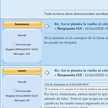
Toda la tierra tiene desconocidas semilla
Re: Así se plantea la vuelta al co
fumarmata
«
Respuesta #14 :
11/Jun/2020~0
Nuev@
Ni la ministra ni el consejero de la Junt
ha pisado un hospital.
Desconectado
Registro:08/Feb/2012~19:52
Mensajes: 255
Re: Así se plantea la vuelta al co
nature
«
Respuesta #15 :
11/Jun/2020~1
Nuev@
Cita de: fumarmata en 11/Jun/2020~09:33
Ni la ministra ni el consejero de la Junta de Andalucía han pisa
Desconectado
Por favor, fumarmata, piensa mejor lo que
Registro:02/Jun/2009~18:20
además de falso. Todo el que ocupa un car
Mensajes: 63
¿quién no ha estado nunca ingresado en un
entienda lo que quieres decir.