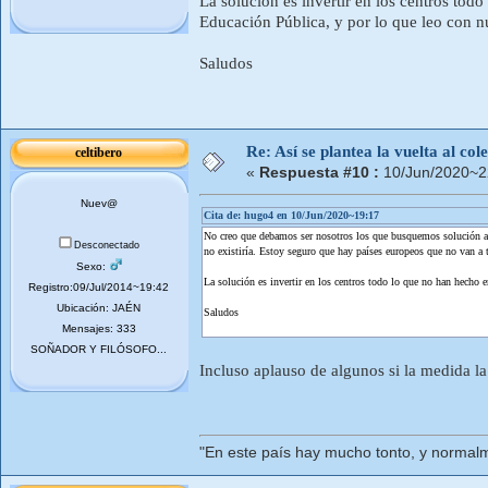
La solución es invertir en los centros to
Educación Pública, y por lo que leo con n
Saludos
Re: Así se plantea la vuelta al co
celtibero
«
Respuesta #10 :
10/Jun/2020~2
Nuev@
Cita de: hugo4 en 10/Jun/2020~19:17
No creo que debamos ser nosotros los que busquemos solución a u
Desconectado
no existiría. Estoy seguro que hay países europeos que no van a 
Sexo:
La solución es invertir en los centros todo lo que no han hecho
Registro:09/Jul/2014~19:42
Ubicación: JAÉN
Saludos
Mensajes: 333
SOÑADOR Y FILÓSOFO...
Incluso aplauso de algunos si la medida la
"En este país hay mucho tonto, y normal