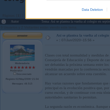
Data Deletion
Páginas: [
1
]
2
3
...
5
Ir Abajo
Autor
Tema: Así se plantea la vuelta al colegio en sep
0 Usuarios y 2 Visitantes están viendo este tema.
Así se plantea la vuelta al colegi
zeronter
«
:
07/Jun/2020~15:56 »
Clases con total normalidad y medidas de s
Consejería de Educación y Deporte de cara
Moderador/a
ser debatidas la próxima semana entre los
vendrán marcadas por la conferencia secto
alcanzar un acuerdo sobre esta cuestión.
Desconectado
Registro:02/May/2006~21:04
Hay varias razones que fundamentan que se
Mensajes: 49.515
principal es la evolución positiva que, po
curso escolar, y de continuar con esta tóni
autoridades sanitarias lo permitan.
La segunda razón es económica. Aunque e