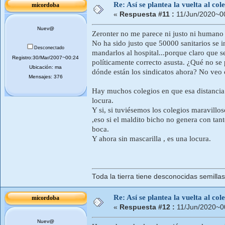
Re: Así se plantea la vuelta al co
micordoba
«
Respuesta #11 :
11/Jun/2020~0
Nuev@
Zeronter no me parece ni justo ni humano ,
No ha sido justo que 50000 sanitarios se i
Desconectado
mandarlos al hospital...porque claro que s
Registro:30/Mar/2007~00:24
políticamente correcto asusta. ¿Qué no se
Ubicación: ma
dónde están los sindicatos ahora? No veo c
Mensajes: 376
Hay muchos colegios en que esa distancia 
locura.
Y si, si tuviésemos los colegios maravillos
,eso si el maldito bicho no genera con ta
boca.
Y ahora sin mascarilla , es una locura.
Toda la tierra tiene desconocidas semilla
Re: Así se plantea la vuelta al co
micordoba
«
Respuesta #12 :
11/Jun/2020~0
Nuev@