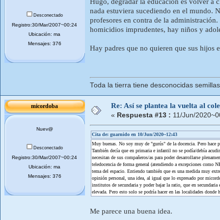
Hugo, degradar la educación es volver a 
nada estuviera sucediendo en el mundo. N
Desconectado
profesores en contra de la administración
Registro:30/Mar/2007~00:24
homicidios imprudentes, hay niños y adol
Ubicación: ma
Mensajes: 376
Hay padres que no quieren que sus hijos es
Toda la tierra tiene desconocidas semilla
Re: Así se plantea la vuelta al co
micordoba
«
Respuesta #13 :
11/Jun/2020~0
Nuev@
Cita de: guarnido en 10/Jun/2020~12:43
Muy buenas. No soy muy de "gurús" de la docencia. Pero hace poc
Desconectado
También decía que en primaria e infantil no se podía/debía acudir
Registro:30/Mar/2007~00:24
necesitan de sus compañeros/as para poder desarrollarse plenament
teledocencia de forma general (atendiendo a excepciones como NEA
Ubicación: ma
tema del espacio. Entiendo también que es una medida muy extre
Mensajes: 376
opinión personal, una idea, al igual que lo expresado por micordo
institutos de secundaria y poder bajar la ratio, que en secundaria
elevada. Pero esto solo se podría hacer en las localidades donde h
Me parece una buena idea.