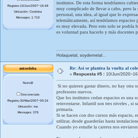
institutos. De esta forma tendríamos cubi
Registro:10/Jun/2007~16:49
muy complicado de llevar a cabo, pero la
Ubicación: Cordoba
personal, una idea, al igual que lo expres
Mensajes: 1.710
telemáticamente, así tendríamos espacios pa
es muy elevada. Pero esto solo se podría h
es voluntad para hacerlo y más docentes pa
Holaquetal, soydemetal...
Re: Así se plantea la vuelta al co
micordoba
«
Respuesta #5 :
10/Jun/2020~16
Nuev@
Si no quieren gastar dinero, no hay otra s
profesores nuevos.
Desconectado
Que los institutos cedan espacios es una s
Registro:30/Mar/2007~00:24
reinventarse. Infantil son tres niveles , si
Ubicación: ma
primaria.
Mensajes: 376
Si se hacen con dos cursos más espacio, en
utilizar, desde guarderías hasta instalacion
Cuando yo estudie la carrera nos enviaron