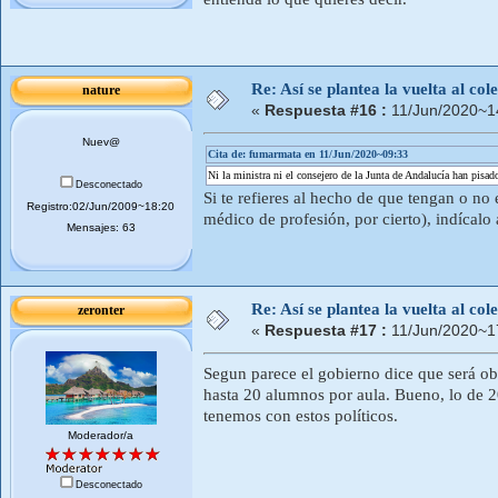
Re: Así se plantea la vuelta al co
nature
«
Respuesta #16 :
11/Jun/2020~1
Nuev@
Cita de: fumarmata en 11/Jun/2020~09:33
Ni la ministra ni el consejero de la Junta de Andalucía han pisa
Desconectado
Si te refieres al hecho de que tengan o n
Registro:02/Jun/2009~18:20
médico de profesión, por cierto), indícalo 
Mensajes: 63
Re: Así se plantea la vuelta al co
zeronter
«
Respuesta #17 :
11/Jun/2020~1
Segun parece el gobierno dice que será obli
hasta 20 alumnos por aula. Bueno, lo de
tenemos con estos políticos.
Moderador/a
Desconectado