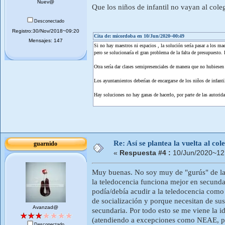
Nuev@
Que los niños de infantil no vayan al cole
Desconectado
Registro:30/Nov/2018~09:20
Cita de: micordoba en 10/Jun/2020~00:49
Mensajes: 147
Si no hay maestros ni espacios , la solución sería pasar a los maes
pero se solucionaría el gran problema de la falta de presupuesto. 
Otra sería dar clases semipresenciales de manera que no hubiesen
Los ayuntamientos deberían de encargarse de los niños de infanti
Hay soluciones no hay ganas de hacerlo, por parte de las autorid
Re: Así se plantea la vuelta al co
guarnido
«
Respuesta #4 :
10/Jun/2020~12
Muy buenas. No soy muy de "gurús" de la
la teledocencia funciona mejor en secundar
podía/debía acudir a la teledocencia como 
de socialización y porque necesitan de su
Avanzad@
secundaria. Por todo esto se me viene la i
(atendiendo a excepciones como NEAE, por 
Desconectado