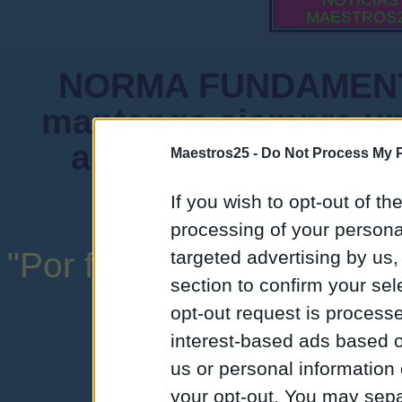
NOTICIAS
MAESTROS
NORMA FUNDAMENTA
mantenga siempre un
admiten mensajes 
Maestros25 -
Do Not Process My P
instituciones ni
If you wish to opt-out of the
processing of your personal
"Por favor, no abuse de l
targeted advertising by us
section to confirm your sel
una expresión y
opt-out request is proces
interest-based ads based o
us or personal information d
your opt-out. You may separ