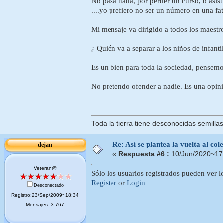
No pasa nada, por perder un curso, o asist
....yo prefiero no ser un número en una fatí
Mi mensaje va dirigido a todos los maestr
¿ Quién va a separar a los niños de infanti
Es un bien para toda la sociedad, pensemo
No pretendo ofender a nadie. Es una opini
Toda la tierra tiene desconocidas semilla
Re: Así se plantea la vuelta al co
dejan
«
Respuesta #6 :
10/Jun/2020~17
Veteran@
Sólo los usuarios registrados pueden ver l
Register
or
Login
Desconectado
Registro:23/Sep/2009~18:34
Mensajes: 3.767