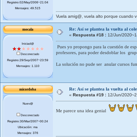
Registro:02/May/2006~21:04
Mensajes: 49.515
Vuela amig@, vuela alto porque cuando vue
Re: Así se plantea la vuelta al co
mocala
«
Respuesta #18 :
12/Jun/2020~1
Iniciad@
Pues yo propongo para la cuestión de espac
profesores, para poder desdoblar los grup
Desconectado
Registro:29/Sep/2007~23:59
La solución no pude ser anular cursos fun
Mensajes: 1.110
Re: Así se plantea la vuelta al co
micordoba
«
Respuesta #19 :
12/Jun/2020~2
Nuev@
Me parece una idea genial
Desconectado
Registro:30/Mar/2007~00:24
Ubicación: ma
Mensajes: 376