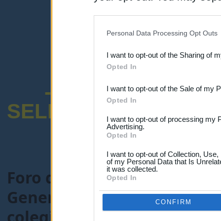
disclosure of your personal
IAB’s list of downstream pa
Personal Data Processing Opt Outs
also be disclosed by us to 
I want to opt-out of the Sharing of 
Downstream Participants
th
Opted In
third parties.
-ENCUESTA SOB
I want to opt-out of the Sale of my 
Opted In
SELECTIVO DOCENT
I want to opt-out of processing my 
Advertising.
Opted In
I want to opt-out of Collection, Use
of my Personal Data that Is Unrelat
it was collected.
Foro de Maestros25
>
FORO
Opted In
General-maestros25.com
> 
CONFIRM
colegio en septiembre en A