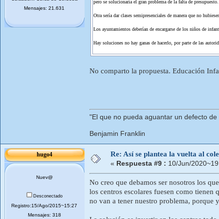
pero se solucionaría el gran problema de la falta de presupuesto.
Mensajes: 21.631
Otra sería dar clases semipresenciales de manera que no hubiese
Los ayuntamientos deberían de encargarse de los niños de infant
Hay soluciones no hay ganas de hacerlo, por parte de las autori
No comparto la propuesta. Educación Infan
"El que no pueda aguantar un defecto de
Benjamin Franklin
Re: Así se plantea la vuelta al co
hugo4
«
Respuesta #9 :
10/Jun/2020~19
Nuev@
No creo que debamos ser nosotros los que
los centros escolares fuesen como tienen q
Desconectado
no van a tener nuestro problema, porque ya
Registro:15/Ago/2015~15:27
Mensajes: 318