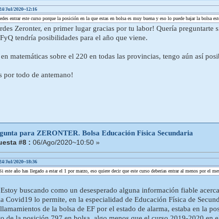
 24/Jul/2020~12:16
edes entrar este curso porque la posición en la que estas en bolsa es muy buena y eso lo puede bajar la bolsa est
des Zeronter, en primer lugar gracias por tu labor! Quería preguntarte s
 FyQ tendría posibilidades para el año que viene.
en matemáticas sobre el 220 en todas las provincias, tengo aún así posi
s por todo de antemano!
egunta para ZERONTER. Bolsa Educación Física Secundaria
esta #8 :
06/Ago/2020~10:50 »
 24/Jul/2020~18:36
Si este año has llegado a estar el 1 por marzo, eso quiere decir que este curso deberias entrar al menos por el me
 Estoy buscando como un desesperado alguna información fiable acerca 
la Covid19 lo permite, en la especialidad de Educación Física de Secund
 llamamientos de la bolsa de EF por el estado de alarma, estaba en la po
rto de la posición 797 en bolsa, algo menos que el curso 2019-2020 en e