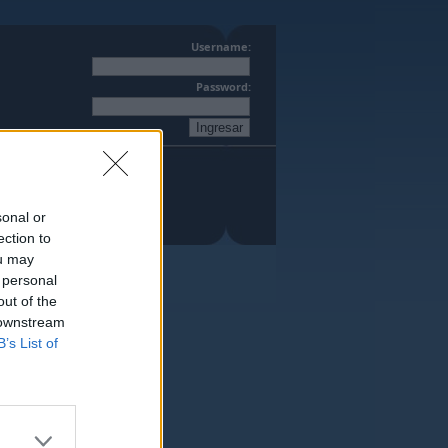
Username:
Password:
sonal or
ection to
ou may
 personal
out of the
 downstream
B’s List of