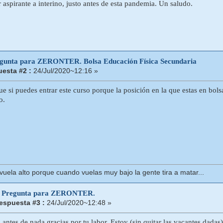
 aspirante a interino, justo antes de esta pandemia. Un saludo.
egunta para ZERONTER. Bolsa Educación Física Secundaria
esta #2 :
24/Jul/2020~12:16 »
ue si puedes entrar este curso porque la posición en la que estas en bol
o.
uela alto porque cuando vuelas muy bajo la gente tira a matar...
 Pregunta para ZERONTER.
espuesta #3 :
24/Jul/2020~12:48 »
.antes de nada gracias por tu labor. Estoy (sin quitar las vacantes dada