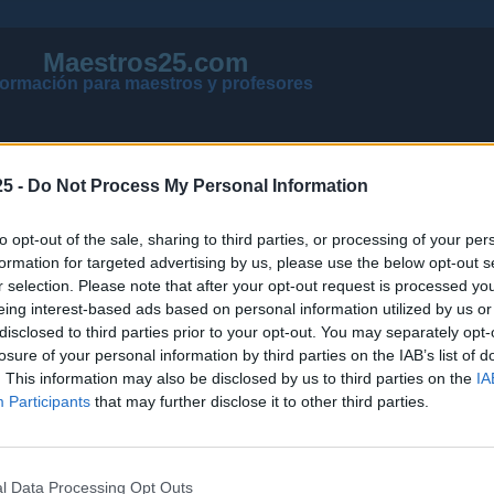
Maestros25.com
formación para maestros y profesores
5 -
Do Not Process My Personal Information
to opt-out of the sale, sharing to third parties, or processing of your per
formation for targeted advertising by us, please use the below opt-out s
r selection. Please note that after your opt-out request is processed y
eing interest-based ads based on personal information utilized by us or
disclosed to third parties prior to your opt-out. You may separately opt-
losure of your personal information by third parties on the IAB’s list of
VER MENSAJES NUEVOS DE TODOS LOS FOROS
. This information may also be disclosed by us to third parties on the
IA
NOTICIAS ACTUALIZADAS OPOSICIONES 2026
Participants
that may further disclose it to other third parties.
PÁGINA PRINCIPAL DE MAESTROS25
l Data Processing Opt Outs