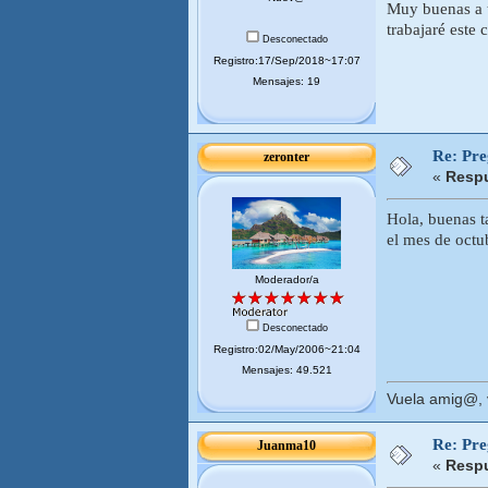
Muy buenas a t
trabajaré este
Desconectado
Registro:17/Sep/2018~17:07
Mensajes: 19
Re: Pr
zeronter
«
Respu
Hola, buenas ta
el mes de octu
Moderador/a
Desconectado
Registro:02/May/2006~21:04
Mensajes: 49.521
Vuela amig@, v
Re: Pr
Juanma10
«
Respu