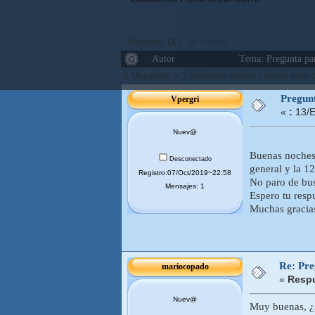
Páginas: [
1
]
Ir Abajo
Autor
Tema: Pregunta pa
0 Usuarios y 1 Visitante están viendo este
Pregun
Vpergri
«
:
13/E
Nuev@
Buenas noches,
Desconectado
general y la 12
Registro:07/Oct/2019~22:58
No paro de bus
Mensajes: 1
Espero tu resp
Muchas gracia
Re: Pr
mariocopado
«
Respu
Nuev@
Muy buenas, ¿