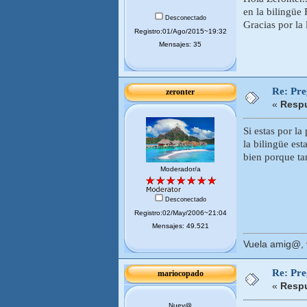
en la bilingüe
Desconectado
Gracias por la
Registro:01/Ago/2015~19:32
Mensajes: 35
Re: Pr
zeronter
«
Respu
Si estas por l
la bilingüe es
bien porque ta
Moderador/a
Desconectado
Registro:02/May/2006~21:04
Mensajes: 49.521
Vuela amig@, v
Re: Pr
mariocopado
«
Respu
Nuev@