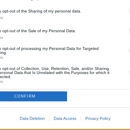
NOTICIAS
PÁGINA PRINCIPAL
MAESTROS25
MAESTROS25
o opt-out of the Sharing of my personal data.
In
e ruega mantenga siempre un lenguaje moderado. No se
personas o instituciones ni que creen crispación"
o opt-out of the Sale of my Personal Data.
abuse de las mayúsculas e intente utilizar una expresión y ortog
In
to opt-out of processing my Personal Data for Targeted
ing.
In
o opt-out of Collection, Use, Retention, Sale, and/or Sharing
ersonal Data that Is Unrelated with the Purposes for which it
lected.
In
CONFIRM
 PROCEDIMENTO SELECTIVO DOCENTE A
Data Deletion
Data Access
Privacy Policy
 PROFESORES
>
Cuerpos de Profesores de Secundaria, F.P., E.O.I...
> Tem