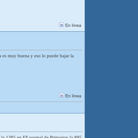
En línea
sa es muy buena y eso lo puede bajar la
En línea
s) la 1385 en EF normal de Primariay la 895