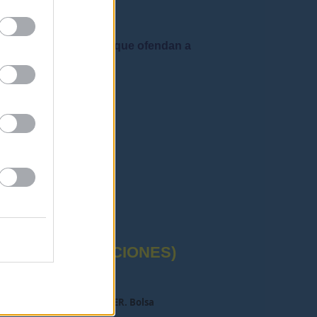
 admiten mensajes que ofendan a
rafía correctas"
CTUAL (OPOSICIONES)
a:
Pregunta para ZERONTER. Bolsa