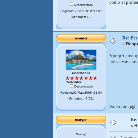
como el primer
Desconectado
Registro:17/Sep/2018~17:07
Mensajes: 19
Re: Pr
zeronter
«
Respu
Vpergri creo q
bolsa este curs
Moderador/a
Desconectado
Registro:02/May/2006~21:04
Mensajes: 49.521
Vuela amig@, v
Re:
maryac
«
R
Nuev@
Hola Zeronter..