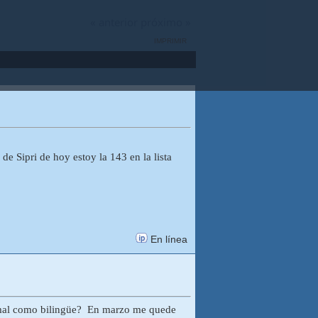
« anterior
próximo »
IMPRIMIR
e Sipri de hoy estoy la 143 en la lista
En línea
ormal como bilingüe? En marzo me quede