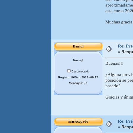
aproximadament
este curso 202
Muchas gracia
Re: Pr
Danjul
«
Respu
Nuev@
Buenas!!!
Desconectado
¿Alguna previs
Registro:19/Sep/2019~09:27
posición se pr
Mensajes: 27
pasado?
Gracias y ánim
Re: Pr
mariocopado
«
Respu