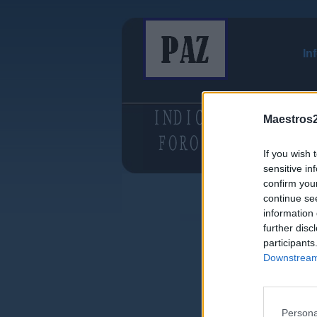
In
Maestros2
If you wish 
sensitive in
confirm you
continue se
information 
further disc
participants
Downstream 
Persona