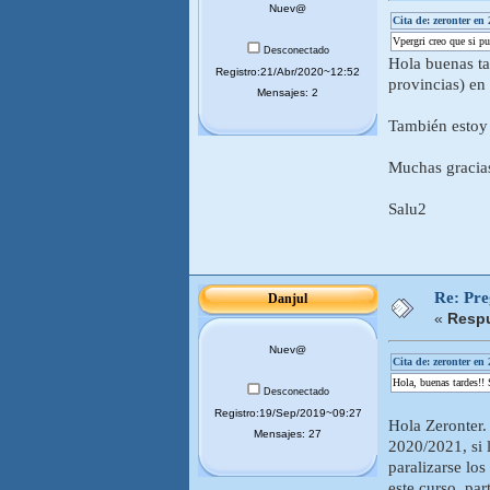
Nuev@
Cita de: zeronter en
Vpergri creo que si pu
Desconectado
Hola buenas tar
Registro:21/Abr/2020~12:52
provincias) en
Mensajes: 2
También estoy 
Muchas gracia
Salu2
Re: Pr
Danjul
«
Respu
Nuev@
Cita de: zeronter en
Hola, buenas tardes!! 
Desconectado
Registro:19/Sep/2019~09:27
Hola Zeronter.
Mensajes: 27
2020/2021, si 
paralizarse los
este curso, pa