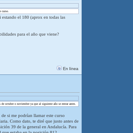
e curso.
i estando el 180 (aprox en todas las
bilidades para el año que viene?
En línea
s de octubre o noviembre ya que al siguiente año se entrar antes.
de si me podrían llamar este curso
aria. Como dato, te diré que justo antes de
sición 39 de la general en Andalucía. Para
l que estaba en la posición 812