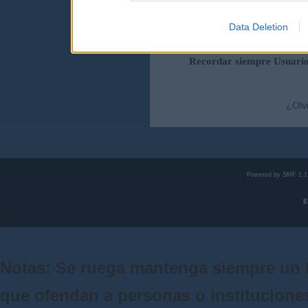
Data Deletion
Duración de la sesi
Recordar siempre Usuari
¿Olv
Powered by SMF 1.1
E
Notas: Se ruega mantenga siempre un 
que ofendan a personas o institucione