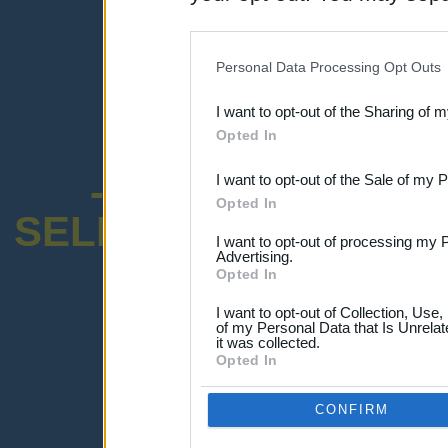
disclosure of your personal
IAB’s list of downstream pa
Personal Data Processing Opt Outs
also be disclosed by us to 
I want to opt-out of the Sharing of 
Downstream Participants
th
Opted In
third parties.
-ENCUESTA SOB
I want to opt-out of the Sale of my 
Opted In
SELECTIVO DOCENT
I want to opt-out of processing my 
Advertising.
Opted In
I want to opt-out of Collection, Use
of my Personal Data that Is Unrelat
it was collected.
¡Advertencia!
Opted In
Lo sentimos, pero no puedes ver el p
Por favor ingresa abajo o haz clic
-a
CONFIRM
Ingresar