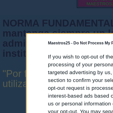
MAESTROS
NORMA FUNDAMENTAL 
mantenga siempre un l
admiten mensajes que 
Maestros25 -
Do Not Process My P
instituciones ni que cr
If you wish to opt-out of the
processing of your personal
"Por favor, no abuse de 
targeted advertising by us
section to confirm your sel
utilizar una expresión y o
opt-out request is proces
interest-based ads based o
us or personal information d
your opt-out. You may separ