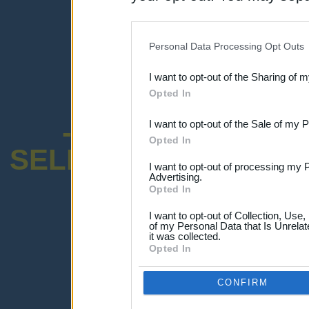
disclosure of your personal
IAB’s list of downstream pa
Personal Data Processing Opt Outs
also be disclosed by us to 
I want to opt-out of the Sharing of 
Downstream Participants
th
Opted In
third parties.
-ENCUESTA SOB
I want to opt-out of the Sale of my 
Opted In
SELECTIVO DOCENT
I want to opt-out of processing my 
Advertising.
Opted In
I want to opt-out of Collection, Use
of my Personal Data that Is Unrelat
it was collected.
¡Advertencia!
Opted In
Lo sentimos, pero no puedes ver el p
Por favor ingresa abajo o haz clic
-a
CONFIRM
Ingresar