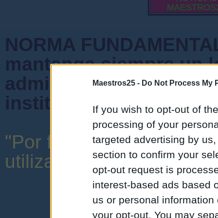
MAESTROS
NORMA FUNDAMENTAL 
mantenga siempre un l
admiten mensajes que 
Maestros25 -
Do Not Process My P
instituciones ni que cr
If you wish to opt-out of the
processing of your personal
"Por favor, no abuse de 
targeted advertising by us
section to confirm your sel
utilizar una expresión y o
opt-out request is proces
interest-based ads based o
us or personal information d
your opt-out. You may separ