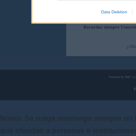
Data Deletion
Duración de la sesi
Recordar siempre Usuari
¿Olv
Powered by SMF 1.1
E
Notas: Se ruega mantenga siempre un 
que ofendan a personas o institucione