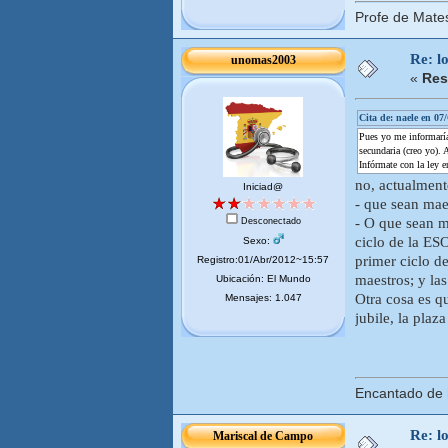
Profe de Mate
Re: l
unomas2003
«
Res
Cita de: naele en 07
Pues yo me informaría
secundaria (creo yo).
Infórmate con la ley 
no, actualment
Iniciad@
- que sean mae
- O que sean m
Desconectado
ciclo de la ESO
Sexo:
primer ciclo d
Registro:01/Abr/2012~15:57
maestros; y la
Ubicación: El Mundo
Otra cosa es qu
Mensajes: 1.047
jubile, la plaz
Encantado de
Re: l
Mariscal de Campo