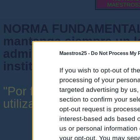
MAESTROS
NORMA FUNDAMENTAL 
mantenga siempre un l
admiten mensajes que 
Maestros25 -
Do Not Process My P
instituciones ni que cr
If you wish to opt-out of the
processing of your personal
"Por favor, no abuse de 
targeted advertising by us
section to confirm your sel
utilizar una expresión y o
opt-out request is proces
interest-based ads based o
us or personal information d
your opt-out. You may separ