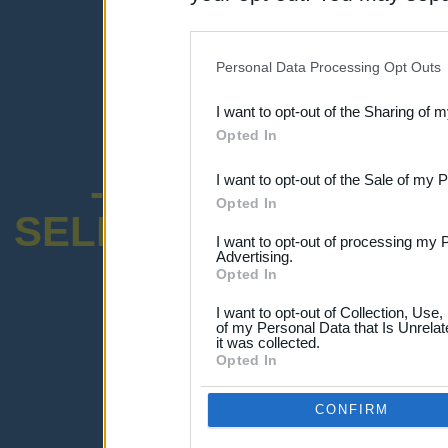
disclosure of your personal
IAB’s list of downstream pa
Personal Data Processing Opt Outs
also be disclosed by us to 
I want to opt-out of the Sharing of 
Downstream Participants
th
Opted In
third parties.
-ENCUESTA SOB
I want to opt-out of the Sale of my 
Opted In
SELECTIVO DOCENT
I want to opt-out of processing my 
Advertising.
Opted In
I want to opt-out of Collection, Use
of my Personal Data that Is Unrelat
it was collected.
¡Advertencia!
Opted In
Lo sentimos, pero no puedes ver el p
Por favor ingresa abajo o haz clic
-a
CONFIRM
Ingresar