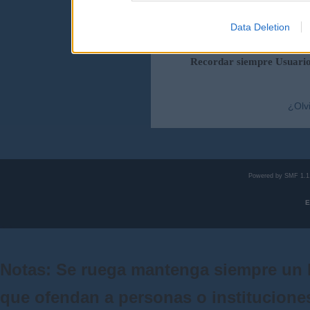
Data Deletion
Duración de la sesi
Recordar siempre Usuari
¿Olv
Powered by SMF 1.1
E
Notas: Se ruega mantenga siempre un 
que ofendan a personas o institucione