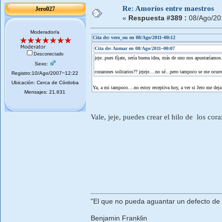
Re: Amoríos entre maestros
Jero027
«
Respuesta #389 :
08/Ago/20
Moderador/a
Cita de: vero_ou en 08/Ago/2011~00:12
Cita de: Anmar en 08/Ago/2011~00:07
Desconectado
jeje..pues fíjate, sería buena idea, más de uno nos apuntaríam
Sexo:
corazones solitarios?? jejeje....no sé...pero tampoco se me ocurr
Registro:10/Ago/2007~12:22
Ubicación: Cerca de Córdoba
Ya, a mi tampoco....no estoy receptiva hoy, a ver si Jero me dej
Mensajes: 21.631
Vale, jeje, puedes crear el hilo de los cor
"El que no pueda aguantar un defecto de
Benjamin Franklin