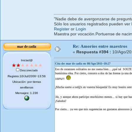
"Nadie debe de avergonzarse de pregunta
Sólo los usuarios registrados pueden ver 
Register
or
Login
Maestra por vocación.Portuense de nacimi
Re: Amoríos entre maestros
mar de cadiz
«
Respuesta #394 :
10/Ago/20
Iniciad@
Cita de: mar de cadiz en 08/Ago/2011~18:27
Eso de corazones solitarios no me suena bien... ¿qué tal S
Desconectado
buenísima idea. Por cierto, conozco a dos de las foreras (a 
Registro:10/Jul/2006~13:56
100%!!!
Ubicación: por tierras
¡Mucha suerte a tod@s en vuestra búsqueda! Es muy bonito senti
sevillanas
Mensajes: 1.236
Ah, y aunque ahora participo muchísimo menos... si hay que hac
¡Saludos!
Por cierto... ya veo que mis sugerencias no gustaron ainsssssss 