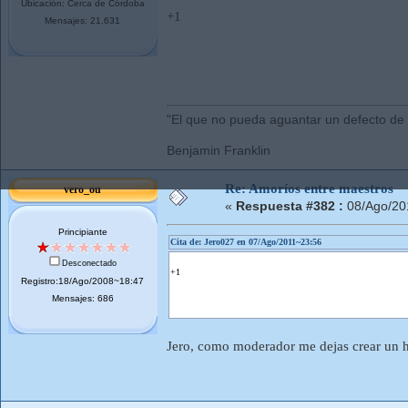
Ubicación: Cerca de Córdoba
+1
Mensajes: 21.631
"El que no pueda aguantar un defecto de
Benjamin Franklin
Re: Amoríos entre maestros
vero_ou
«
Respuesta #382 :
08/Ago/20
Principiante
Cita de: Jero027 en 07/Ago/2011~23:56
Desconectado
+1
Registro:18/Ago/2008~18:47
Mensajes: 686
Jero, como moderador me dejas crear un hi