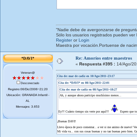
"Nadie debe de avergonzarse de pregunta
Sólo los usuarios registrados pueden ver 
Register
or
Login
Maestra por vocación.Portuense de nacimi
Re: Amoríos entre maestros
*DAVI*
«
Respuesta #395 :
14/Ago/20
Veteran@
Cita de: mar de cadiz en 10/Ago/2011~23:17
Cita de: *DAVI* en 08/Ago/2011~22:01
Desconectado
Registro:06/Dic/2006~21:20
Cita de: mar de cadiz en 08/Ago/2011~18:27
Ubicación: GRANADA Infantil -
Ah, y aunque ahora participo muchísimo menos...
AL
Mensajes: 3.653
Ey!!! Cuánto tiempo sin verte por aquí!!!
Espero que to
¡Buenas DAVI!
Llevo época de poco comentar... a ver si me animo de nuevo! Veo
Mi vida va... con sus cosas buenas y no tan buenas pero bien. Gr