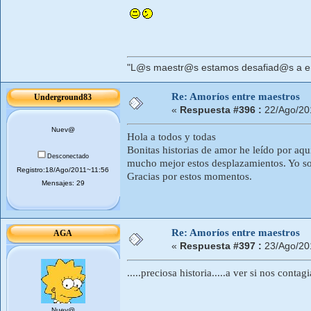
"L@s maestr@s estamos desafiad@s a ens
Re: Amoríos entre maestros
Underground83
«
Respuesta #396 :
22/Ago/20
Nuev@
Hola a todos y todas
Bonitas historias de amor he leído por aq
Desconectado
mucho mejor estos desplazamientos. Yo soy 
Registro:18/Ago/2011~11:56
Gracias por estos momentos.
Mensajes: 29
Re: Amoríos entre maestros
AGA
«
Respuesta #397 :
23/Ago/20
.....preciosa historia.....a ver si nos cont
Nuev@