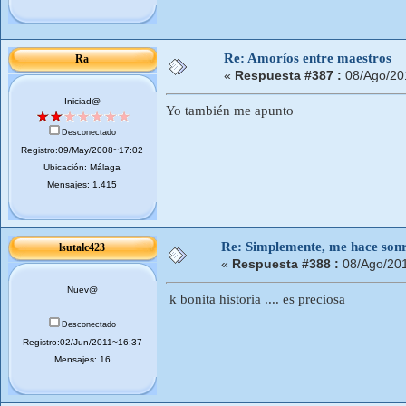
Re: Amoríos entre maestros
Ra
«
Respuesta #387 :
08/Ago/20
Iniciad@
Yo también me apunto
Desconectado
Registro:09/May/2008~17:02
Ubicación: Málaga
Mensajes: 1.415
Re: Simplemente, me hace sonr
lsutalc423
«
Respuesta #388 :
08/Ago/201
Nuev@
k bonita historia .... es preciosa
Desconectado
Registro:02/Jun/2011~16:37
Mensajes: 16