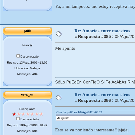
Ya, a mi tampoco....no estoy receptiva hoy
Re: Amoríos entre maestros
pt80
«
Respuesta #385 :
08/Ago/20
Nuev@
Me apunto
Desconectado
Registro:13/Ago/2006~13:06
Ubicación: Málaga
Mensajes: 484
SóLo PuEdEn ConTigO Si Te AcAbAs RinD
Re: Amoríos entre maestros
vero_ou
«
Respuesta #386 :
08/Ago/20
Principiante
Cita de: pt80 en 08/Ago/2011~09:25
Me apunto
Desconectado
Registro:18/Ago/2008~18:47
Esto se va poniendo interesante!!jajajaj
Mensajes: 686