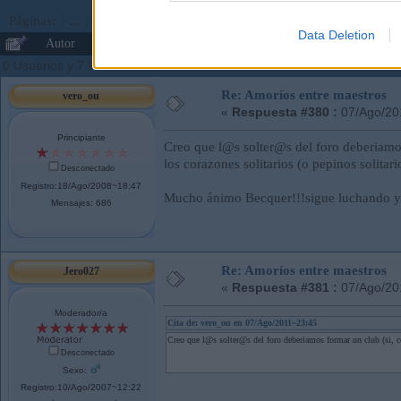
Páginas:
1
...
18
19
[
20
]
21
22
...
29
Ir Abajo
Data Deletion
Autor
Tema: Amoríos entre maestros (Leído 485389 v
0 Usuarios y 7 Visitantes están viendo este tema.
Re: Amoríos entre maestros
vero_ou
«
Respuesta #380 :
07/Ago/20
Principiante
Creo que l@s solter@s del foro deberiamos 
los corazones solitarios (o pepinos solitar
Desconectado
Registro:18/Ago/2008~18:47
Mucho ánimo Becquer!!!sigue luchando y de
Mensajes: 686
Re: Amoríos entre maestros
Jero027
«
Respuesta #381 :
07/Ago/20
Moderador/a
Cita de: vero_ou en 07/Ago/2011~23:45
Creo que l@s solter@s del foro deberiamos formar un club (si, co
Desconectado
Sexo:
Registro:10/Ago/2007~12:22