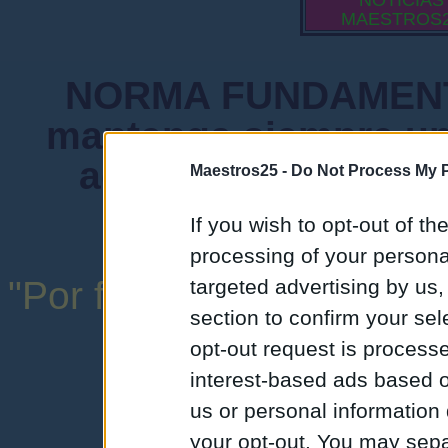
NOTICIAS
MAESTROS
NORMA FUNDAMENTA
mantenga siempre un
admiten mensajes 
Maestros25 -
Do Not Process My P
instituciones ni
If you wish to opt-out of the
processing of your personal
"Por favor, no abuse de l
targeted advertising by us
section to confirm your sel
una expresión y
opt-out request is proces
interest-based ads based o
us or personal information d
your opt-out. You may separ