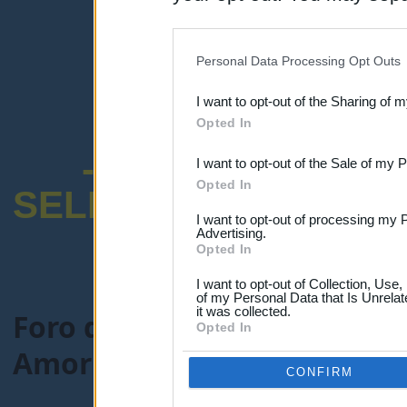
disclosure of your personal
IAB’s list of downstream pa
Personal Data Processing Opt Outs
also be disclosed by us to 
I want to opt-out of the Sharing of 
Downstream Participants
th
Opted In
third parties.
-ENCUESTA SOB
I want to opt-out of the Sale of my 
Opted In
SELECTIVO DOCENT
I want to opt-out of processing my 
Advertising.
Opted In
I want to opt-out of Collection, Use
of my Personal Data that Is Unrelat
it was collected.
Foro de Maestros25
>
COMU
Opted In
Amoríos entre maestros
CONFIRM