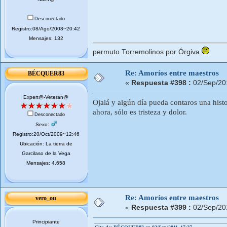
Desconectado
Registro:08/Ago/2008~20:42
Mensajes: 132
permuto Torremolinos por Órgiva
Re: Amoríos entre maestros
BÉCQUER83
«
Respuesta #398 :
02/Sep/20
Expert@-Veteran@
Ojalá y algún día pueda contaros una histo
ahora, sólo es tristeza y dolor.
Desconectado
Sexo:
Registro:20/Oct/2009~12:46
Ubicación: La tierra de
Garcilaso de la Vega
Mensajes: 4.658
Re: Amoríos entre maestros
vero_ou
«
Respuesta #399 :
02/Sep/20
Principiante