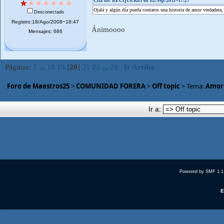
Cita de: BÉCQUER83 en 02/Sep/2011~17:27
Ojalá y algún día pueda contaros una historia de amor verdadera, a
Desconectado
Registro:18/Ago/2008~18:47
Ánimoooo
Mensajes: 686
Páginas:
1
...
18
19
[
20
]
21
22
...
29
Ir Arriba
Foro de Maestros25
>
COMUNIDAD FORERA
>
Off topic
> Tema:
Amorí
Ir a:
Powered by SMF 1.1
E