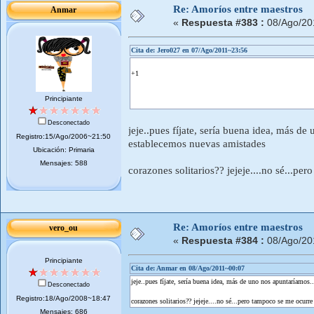
Re: Amoríos entre maestros
Anmar
«
Respuesta #383 :
08/Ago/20
Cita de: Jero027 en 07/Ago/2011~23:56
+1
Principiante
Desconectado
jeje..pues fíjate, sería buena idea, más d
Registro:15/Ago/2006~21:50
establecemos nuevas amistades
Ubicación: Primaria
Mensajes: 588
corazones solitarios?? jejeje....no sé...pe
Re: Amoríos entre maestros
vero_ou
«
Respuesta #384 :
08/Ago/20
Principiante
Cita de: Anmar en 08/Ago/2011~00:07
jeje..pues fíjate, sería buena idea, más de uno nos apuntaríamo
Desconectado
Registro:18/Ago/2008~18:47
corazones solitarios?? jejeje....no sé...pero tampoco se me ocurre
Mensajes: 686