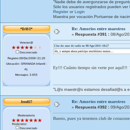
"Nadie debe de avergonzarse de pregunta
Sólo los usuarios registrados pueden ver 
Register
or
Login
Maestra por vocación.Portuense de nacimi
Re: Amoríos entre maestros
*DAVI*
«
Respuesta #391 :
08/Ago/20
Veteran@
Cita de: mar de cadiz en 08/Ago/2011~18:27
Ah, y aunque ahora participo muchísimo menos...
Desconectado
Registro:06/Dic/2006~21:20
Ubicación: GRANADA Infantil -
Ey!!! Cuánto tiempo sin verte por aquí!!!
AL
Mensajes: 3.653
"L@s maestr@s estamos desafiad@s a ens
Re: Amoríos entre maestros
Jero027
«
Respuesta #392 :
09/Ago/20
Moderador/a
Bueno, pues ya tenemos club de corazones s
Desconectado