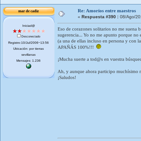
Re: Amoríos entre maestros
mar de cadiz
«
Respuesta #390 :
08/Ago/20
Iniciad@
Eso de corazones solitarios no me su
sugerencia... Yo no me apunto porque no e
Desconectado
(a una de ellas incluso en persona y c
Registro:10/Jul/2006~13:56
APAÑÁS 100%!!!
Ubicación: por tierras
sevillanas
¡Mucha suerte a tod@s en vuestra búsqueda
Mensajes: 1.236
Ah, y aunque ahora participo muchísimo m
¡Saludos!