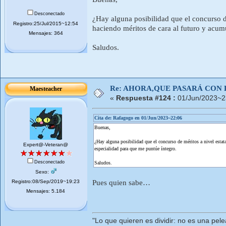
Desconectado
¿Hay alguna posibilidad que el concurso de
Registro:25/Jul/2015~12:54
haciendo méritos de cara al futuro y acum
Mensajes: 364
Saludos.
Re: AHORA,QUE PASARÁ CON 
Maesteacher
«
Respuesta #124 :
01/Jun/2023~2
Cita de: Rafagogo en 01/Jun/2023~22:06
Buenas,
¿Hay alguna posibilidad que el concurso de méritos a nivel estat
Expert@-Veteran@
especialidad para que me puntúe íntegro.
Desconectado
Saludos.
Sexo:
Registro:08/Sep/2019~19:23
Pues quien sabe…
Mensajes: 5.184
"Lo que quieren es dividir: no es una pele