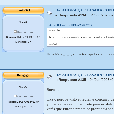
Re: AHORA,QUE PASARÁ CON 
DaniBG91
«
Respuesta #134 :
04/Jun/2023~2
Nuev@
Cita de: Rafagogo en 04/Jun/2023~17:16
Buenas Dani,
Desconectado
Registro:11/Ene/2019~16:57
¿Tienes los 3 años y pico en la misma especialidad o en diferente
Mensajes: 37
Un saludo.
Hola Rafagogo, sí, he trabajado siempre de
Re: AHORA,QUE PASARÁ CON 
Rafagogo
«
Respuesta #135 :
04/Jun/2023~2
Nuev@
Buenas,
Desconectado
Okay, porque visto el reciente concurso de
Registro:25/Jul/2015~12:54
y puede que sea un requisito para estabil
Mensajes: 364
verás que Europa pronto se pronuncia sobr