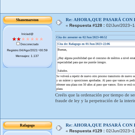
Re: AHORA,QUE PASARÁ CON 
Shanemarston
«
Respuesta #128 :
02/Jun/2023~1
Iniciad@
Cita de: zeronter en 02/Jun/2023~00:52
Cita de: Rafagogo en 01/Jun/2023~22:06
Desconectado
Buenas,
Registro:04/Ago/2021~00:59
Mensajes: 1.137
¿Hay alguna posibilidad que el concurso de méritos a nivel esta
especialidad para que me puntúe íntegro.
Saludos.
Se volverá a repetir de nuevo otro proceso transitorio de nuevo
y un máster y oposiciones aprobadas. Al paso que vamos es pedir
obtener una plaza con 50 años al paso que vamos. Esto se está co
plaza.
Creéis que la ordenación por tiempo de se
fraude de ley y la perpetración de la inte
Re: AHORA,QUE PASARÁ CON 
Rafagogo
«
Respuesta #129 :
02/Jun/2023~1