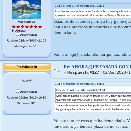
Cita de: FranLu en 01/Jun/2023~21:54
Aquí hemos pasado de estar en fraude de ley y tener que buscarnos
aparentar que han reaccionado al mandato de Europa. Es una esta
Estamos de acuerdo pero ya hay gente que
Moderador/a
con estos procesos transitorios que no cu
denunciado.
Desconectado
Registro:02/May/2006~21:04
Mensajes: 49.515
Vuela amig@, vuela alto porque cuando vue
Re: AHORA,QUE PASARÁ CON 
Profe88mlg10
«
Respuesta #127 :
02/Jun/2023~1
Nuev@
Cita de: zeronter en 02/Jun/2023~01:02
Cita de: FranLu en 01/Jun/2023~21:54
Desconectado
Aquí hemos pasado de estar en fraude de ley y tener que buscarno
Registro:06/Sep/2017~16:30
aparentar que han reaccionado al mandato de Europa. Es una est
Mensajes: 326
Estamos de acuerdo pero ya hay gente que ha interpuesto una dem
Hay gente que harta de ver lo que sigue pasando ha denunciado.
Yo soy uno de esos que ha demandado. Y 
me dieron, ya tendría plaza de no ser así.