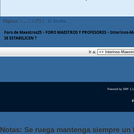
Páginas:
1
...
5
6
[
7
]
8
Ir Arriba
Foro de Maestros25
>
FORO MAESTROS Y PROFESORES
>
Interinos-M
SE ESTABILICEN ?
Ir a:
Powered by SMF 1.1
E
Notas: Se ruega mantenga siempre un 