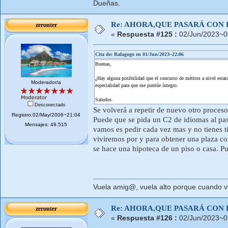
Dueñas.
Re: AHORA,QUE PASARÁ CON 
zeronter
«
Respuesta #125 :
02/Jun/2023~0
Cita de: Rafagogo en 01/Jun/2023~22:06
Buenas,
¿Hay alguna posibilidad que el concurso de méritos a nivel estat
Moderador/a
especialidad para que me puntúe íntegro.
Saludos.
Desconectado
Se volverá a repetir de nuevo otro proces
Registro:02/May/2006~21:04
Puede que se pida un C2 de idiomas al pa
Mensajes: 49.515
vamos es pedir cada vez mas y no tienes t
viviremos por y para obtener una plaza co
se hace una hipoteca de un piso o casa. Pu
Vuela amig@, vuela alto porque cuando vue
Re: AHORA,QUE PASARÁ CON 
zeronter
«
Respuesta #126 :
02/Jun/2023~0