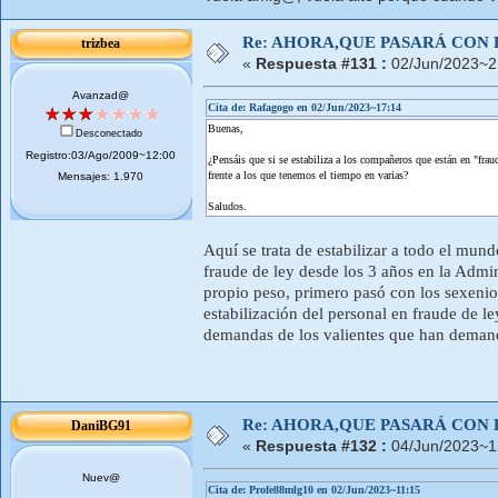
Re: AHORA,QUE PASARÁ CON 
trizbea
«
Respuesta #131 :
02/Jun/2023~2
Avanzad@
Cita de: Rafagogo en 02/Jun/2023~17:14
Buenas,
Desconectado
Registro:03/Ago/2009~12:00
¿Pensáis que si se estabiliza a los compañeros que están en "fra
frente a los que tenemos el tiempo en varias?
Mensajes: 1.970
Saludos.
Aquí se trata de estabilizar a todo el mun
fraude de ley desde los 3 años en la Admi
propio peso, primero pasó con los sexenio
estabilización del personal en fraude de l
demandas de los valientes que han demand
Re: AHORA,QUE PASARÁ CON 
DaniBG91
«
Respuesta #132 :
04/Jun/2023~1
Nuev@
Cita de: Profe88mlg10 en 02/Jun/2023~11:15