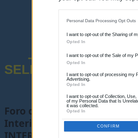
disclosure of your personal
IAB’s list of downstream pa
Personal Data Processing Opt Outs
also be disclosed by us to 
I want to opt-out of the Sharing of 
Downstream Participants
th
Opted In
third parties.
-ENCUESTA SOB
I want to opt-out of the Sale of my 
Opted In
SELECTIVO DOCENT
I want to opt-out of processing my 
Advertising.
Opted In
I want to opt-out of Collection, Use
of my Personal Data that Is Unrelat
it was collected.
Foro de Maestros25
>
FORO
Opted In
Interinos-Maestros
> Tema
CONFIRM
INTERINOS QUE NO SE ESTA