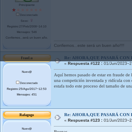
Principiante
Desconectado
Sexo:
Registro:27/Feb/2008~14:10
Mensajes: 546
Confiemos...será un buen año.
Confiemos...este será un buen año!!!!
Re: AHORA,QUE PASARÁ CON 
FranLu
«
Respuesta #122 :
01/Jun/2023~2
Nuev@
Aquí hemos pasado de estar en fraude de l
una competición inventada y ridícula con 
Desconectado
estafa todo este proceso del tamaño de u
Registro:25/Ago/2017~12:53
Mensajes: 451
Re: AHORA,QUE PASARÁ CON 
Rafagogo
«
Respuesta #123 :
01/Jun/2023~2
Nuev@
Buenas,