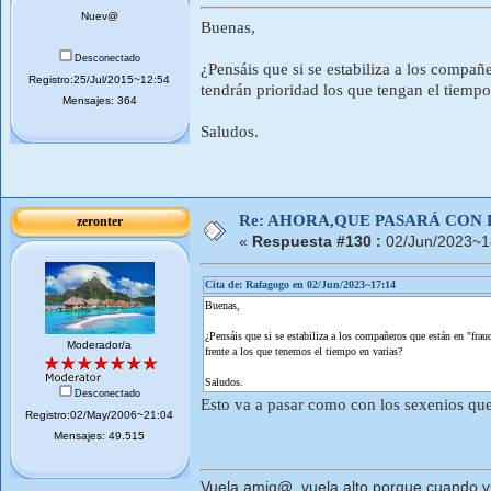
Nuev@
Buenas,
Desconectado
¿Pensáis que si se estabiliza a los compa
Registro:25/Jul/2015~12:54
tendrán prioridad los que tengan el tiempo
Mensajes: 364
Saludos.
Re: AHORA,QUE PASARÁ CON 
zeronter
«
Respuesta #130 :
02/Jun/2023~1
Cita de: Rafagogo en 02/Jun/2023~17:14
Buenas,
¿Pensáis que si se estabiliza a los compañeros que están en "fra
Moderador/a
frente a los que tenemos el tiempo en varias?
Saludos.
Desconectado
Esto va a pasar como con los sexenios que
Registro:02/May/2006~21:04
Mensajes: 49.515
Vuela amig@, vuela alto porque cuando vue