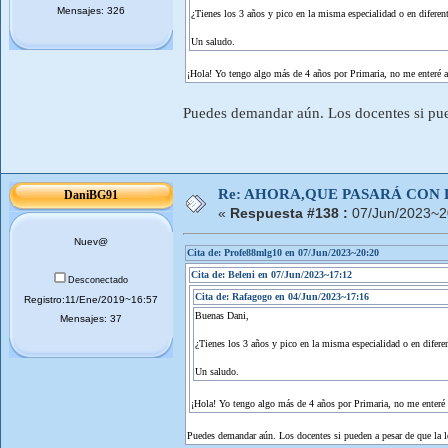
Mensajes: 326
¿Tienes los 3 años y pico en la misma especialidad o en diferent
Un saludo.
¡Hola! Yo tengo algo más de 4 años por Primaria, no me enteré a 
Puedes demandar aún. Los docentes si pued
Re: AHORA,QUE PASARÁ CON 
DaniBG91
«
Respuesta #138 :
07/Jun/2023~2
Nuev@
Cita de: Profe88mlg10 en 07/Jun/2023~20:20
Cita de: Beleni en 07/Jun/2023~17:12
Desconectado
Cita de: Rafagogo en 04/Jun/2023~17:16
Registro:11/Ene/2019~16:57
Buenas Dani,
Mensajes: 37
¿Tienes los 3 años y pico en la misma especialidad o en diferen
Un saludo.
¡Hola! Yo tengo algo más de 4 años por Primaria, no me enteré a
Puedes demandar aún. Los docentes si pueden a pesar de que la le