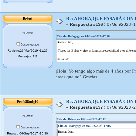
Re: AHORA,QUE PASARÁ CON 
Beleni
«
Respuesta #136 :
07/Jun/2023~1
Nuev@
Cita de: Rafagogo en 04/Jun/2023~17:16
Buenas Dani,
Desconectado
Registro:26/Mar/2019~11:27
¿Tienes los 3 años y pico en la misma especialidad o en diferente
Mensajes: 111
Un saludo.
¡Hola! Yo tengo algo más de 4 años por Pr
crees que no? Gracias.
Re: AHORA,QUE PASARÁ CON 
Profe88mlg10
«
Respuesta #137 :
07/Jun/2023~2
Nuev@
Cita de: Beleni en 07/Jun/2023~17:12
Cita de: Rafagogo en 04/Jun/2023~17:16
Desconectado
Buenas Dani,
Registro:06/Sep/2017~16:30