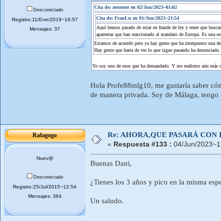
Cita de: zeronter en 02/Jun/2023~01:02
Desconectado
Cita de: FranLu en 01/Jun/2023~21:54
Registro:11/Ene/2019~16:57
Aquí hemos pasado de estar en fraude de ley y tener que buscarn
Mensajes: 37
aparentar que han reaccionado al mandato de Europa. Es una es
Estamos de acuerdo pero ya hay gente que ha interpuesto una de
Hay gente que harta de ver lo que sigue pasando ha denunciado.
Yo soy uno de esos que ha demandado. Y me reafirmo aún más des
Hola Profe88mlg10, me gustaría saber cómo
de manera privada. Soy de Málaga, tengo 3
Re: AHORA,QUE PASARÁ CON 
Rafagogo
«
Respuesta #133 :
04/Jun/2023~1
Nuev@
Buenas Dani,
Desconectado
¿Tienes los 3 años y pico en la misma espe
Registro:25/Jul/2015~12:54
Mensajes: 364
Un saludo.