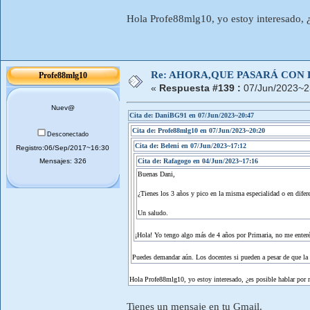
Hola Profe88mlg10, yo estoy interesado, ¿
Re: AHORA,QUE PASARÁ CON 
Profe88mlg10
«
Respuesta #139 :
07/Jun/2023~2
Nuev@
Cita de: DaniBG91 en 07/Jun/2023~20:47
Cita de: Profe88mlg10 en 07/Jun/2023~20:20
Desconectado
Cita de: Beleni en 07/Jun/2023~17:12
Registro:06/Sep/2017~16:30
Mensajes: 326
Cita de: Rafagogo en 04/Jun/2023~17:16
Buenas Dani,
¿Tienes los 3 años y pico en la misma especialidad o en difere
Un saludo.
¡Hola! Yo tengo algo más de 4 años por Primaria, no me enteré 
Puedes demandar aún. Los docentes si pueden a pesar de que la l
Hola Profe88mlg10, yo estoy interesado, ¿es posible hablar por 
Tienes un mensaje en tu Gmail.