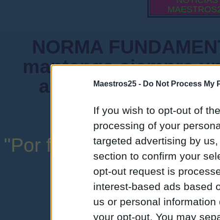
NOTICIAS
MAESTROS
NORMA FUNDAMENTA
mantenga siempre un
admiten mensajes 
Maestros25 -
Do Not Process My P
instituciones ni
If you wish to opt-out of the
processing of your personal
"Por favor, no abuse de l
targeted advertising by us
section to confirm your sel
una expresión y
opt-out request is proces
interest-based ads based o
us or personal information d
your opt-out. You may separ