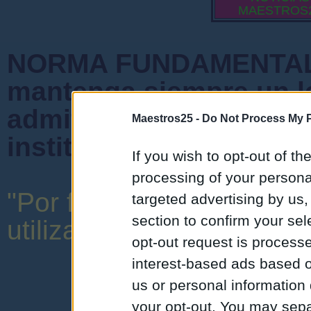
MAESTROS
NORMA FUNDAMENTAL 
mantenga siempre un l
admiten mensajes que 
Maestros25 -
Do Not Process My P
instituciones ni que cr
If you wish to opt-out of the
processing of your personal
"Por favor, no abuse de 
targeted advertising by us
section to confirm your sel
utilizar una expresión y o
opt-out request is proces
interest-based ads based o
us or personal information d
your opt-out. You may separ