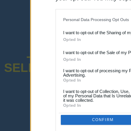
disclosure of your personal
IAB’s list of downstream pa
Personal Data Processing Opt Outs
also be disclosed by us to 
I want to opt-out of the Sharing of 
Downstream Participants
th
Opted In
third parties.
-ENCUESTA SOB
I want to opt-out of the Sale of my 
Opted In
SELECTIVO DOCENT
I want to opt-out of processing my 
Advertising.
Opted In
I want to opt-out of Collection, Use
of my Personal Data that Is Unrelat
it was collected.
¡Advertencia!
Opted In
Lo sentimos, pero no puedes ver el p
Por favor ingresa abajo o haz clic
-a
CONFIRM
Ingresar