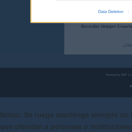
Data Deletion
Duración de la sesi
Recordar siempre Usuari
¿Olv
Powered by SMF 1.1
E
Notas: Se ruega mantenga siempre un 
que ofendan a personas o institucione