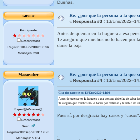
Dueñas.
Re: ¿por qué la persona a la que su
caronte
«
Respuesta #3 :
13/Ene/2022~14:
Principiante
Antes de quemar en la hoguera a esa person
Te aseguro que muchos no lo hacen por fas
Desconectado
darse la baja
Registro:10/Jun/2009~08:56
Mensajes: 598
Re: ¿por qué la persona a la que su
Maesteacher
«
Respuesta #4 :
13/Ene/2022~14:
Cita de: caronte en 13/Ene/2022~14:00
Antes de quemar en la hoguera a esa persona deberías de saber lo
Te aseguro que muchos no lo hacen por fastidiar y te hablo de un
Expert@-Veteran@
Pues sí, por desgracia hay casos y "casos"
Desconectado
Sexo:
Registro:08/Sep/2019~19:23
Mensajes: 5.184