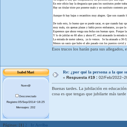
En este oficio hay la desgracia que para los sustitutos poder trab
Hay un titular triste por ponerse malo y un sustituto contento po
Aunque tb hay bajas o recambios muy alegres. Que son cuando los
De todo esto, lo bueno que se puede sacar, es que cuando hay op
muy mala, sin apenas plazas y había pocos embarazos, ya que la g
Esperenos que ahora venga una fecha con buenas opos. Porque la 
Y lo de jubilar en 60 años y ahora 67, está atrasando la entrada 
La entrada de meter cabeca, ya lo vemos. Se ha atrasado a 30-3
Menos un oasis que hubo el año pasado con los puestos covid y
Esos trucos los harán para sus allegados, 
Re: ¿por qué la persona a la que su
Isabel Mari
«
Respuesta #19 :
02/Feb/2022~20
Nuev@
Buenas tardes. La jubilación en educación
cosa es que tengas que jubilarte más tarde
Desconectado
Registro:05/Sep/2014~16:25
Mensajes: 202
Páginas: [
1
]
2
Ir Arriba