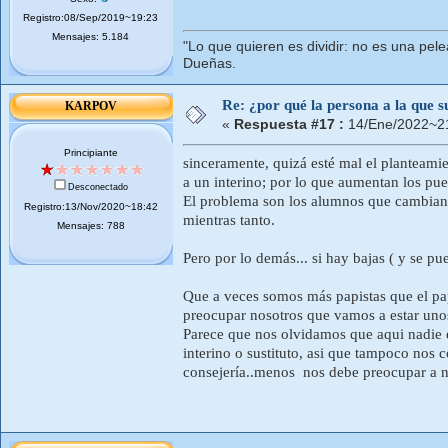
Registro:08/Sep/2019~19:23
Mensajes: 5.184
"Lo que quieren es dividir: no es una pele
Dueñas.
Re: ¿por qué la persona a la que su
KARPOV
«
Respuesta #17 :
14/Ene/2022~21
Principiante
sinceramente, quizá esté mal el planteamien
a un interino; por lo que aumentan los pue
Desconectado
El problema son los alumnos que cambian d
Registro:13/Nov/2020~18:42
mientras tanto.
Mensajes: 788
Pero por lo demás... si hay bajas ( y se p
Que a veces somos más papistas que el pap
preocupar nosotros que vamos a estar unos
Parece que nos olvidamos que aqui nadie es 
interino o sustituto, asi que tampoco nos c
consejería..menos nos debe preocupar a n