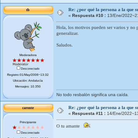
Re: ¿por qué la persona a la que su
tb
«
Respuesta #10 :
13/Ene/2022~21
Hola, los motivos pueden ser varios y no p
generalizar.
Saludos.
Moderadora
Desconectado
Registro:01/May/2006~13:32
Ubicación: Andalucía
Mensajes: 10.350
No todo resbalón significa una caída.
Re: ¿por qué la persona a la que su
caronte
«
Respuesta #11 :
14/Ene/2022~13
Principiante
O tu amante
Desconectado