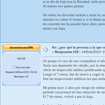
si se dio de baja tras la Navidad, sería po
Al menos eso quiero pensar.
No todos los docentes actúan a mala fe; au
interino no cobre el verano y si el titula
en concreto me ha pasado hace años, pero 
miran con lupa.
Re: ¿por qué la persona a la que su
docentenovato1998
«
Respuesta #15 :
14/Ene/2022~19
Nuev@
Os pongo el caso de una compañera el añ
Tenía una depresión de caballo, por la mue
Desconectado
oficio de inspección médica justificando qu
Registro:08/Nov/2021~03:44
Luego el 7 enero, fue de nuevo a coger la 
Mensajes: 47
Son las inspecciones médicas las que anda
Mi prima hace 2 años por riesgo de embaraz
período vacacional no hay situación de rie
El 7 de enero, volvió a por la baja.