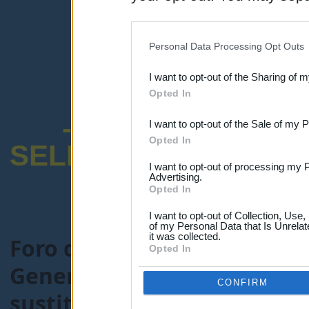
disclosure of your personal
IAB’s list of downstream pa
Personal Data Processing Opt Outs
also be disclosed by us to 
I want to opt-out of the Sharing of 
Downstream Participants
th
Opted In
third parties.
-ENCUESTA SOB
I want to opt-out of the Sale of my 
Opted In
SELECTIVO DOCENT
I want to opt-out of processing my 
Advertising.
Opted In
I want to opt-out of Collection, Use
of my Personal Data that Is Unrelat
it was collected.
Foro de Maestros25
>
FORO
Opted In
General-maestros25.com
> 
CONFIRM
sustituía se da de alta sól