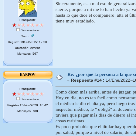
Sinceramente, esta mal eso de generaliza
suerte, porque a mi me lo han hecho ya var
hasta lo que dice el compañero, alta el úl
Principiante
tiene muy estudiado.
Desconectado
Sexo:
Registro:19/Jul/2015~12:50
Ubicación: Almeria
Mensajes: 567
Re: ¿por qué la persona a la que su
KARPOV
«
Respuesta #14 :
14/Ene/2022~18
Principiante
Como dicen más arriba, antes de juzgar, p
Hoy en día, no es tan facil como pensamos 
Desconectado
el médico le dio el alta ya, pero luego tras
Registro:13/Nov/2020~18:42
inspector médico, le " obligó" al docente si
Mensajes: 788
tuviera que pagar más dias de dinero al in
cosas rarísimas.
Es poco probable que el titular hay querid
por salud; porque a nivel de salario, de co