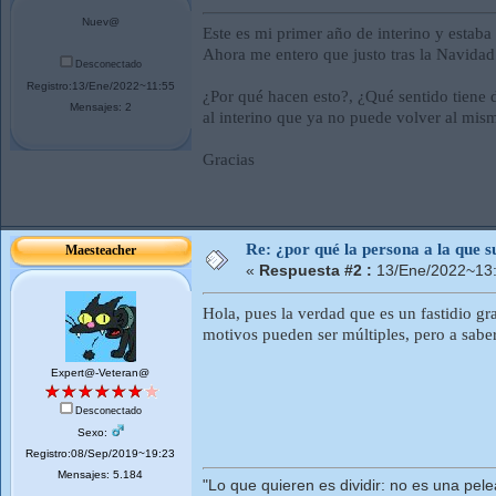
Nuev@
Este es mi primer año de interino y estaba 
Ahora me entero que justo tras la Navidad 
Desconectado
Registro:13/Ene/2022~11:55
¿Por qué hacen esto?, ¿Qué sentido tiene da
Mensajes: 2
al interino que ya no puede volver al mis
Gracias
Re: ¿por qué la persona a la que su
Maesteacher
«
Respuesta #2 :
13/Ene/2022~13:
Hola, pues la verdad que es un fastidio g
motivos pueden ser múltiples, pero a sabe
Expert@-Veteran@
Desconectado
Sexo:
Registro:08/Sep/2019~19:23
Mensajes: 5.184
"Lo que quieren es dividir: no es una pele