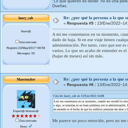
"Lo que quieren es dividir: no es una pele
Dueñas.
Re: ¿por qué la persona a la que su
laury_cab
«
Respuesta #5 :
13/Ene/2022~14:
Nuev@
A mi me comentaron en su momento, cuand
dado de baja. Si en ese viaje tienen cualq
Desconectado
administración. Por tanto, creo que ese es
Registro:23/May/2017~08:58
varios. Lo que no acabo de entender es el 
Mensajes: 55
(bajas de meses) así sin más.
Re: ¿por qué la persona a la que su
Maesteacher
«
Respuesta #6 :
13/Ene/2022~14:
Cita de: laury_cab en 13/Ene/2022~14:08
A mi me comentaron en su momento, cuando me sucedió lo mismo, 
o algo, se meterían en un buen problema con la administración. P
de entender es el hecho de que los médicos permitan dar altas y b
Expert@-Veteran@
Me parece un poco retorcido, pero no me e
Desconectado
Sexo: