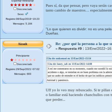
Expert@-Veteran@
Pues sí, da que pensar, pero vaya serán ca
Desconectado
tanto cambio de maestros… especialmente e
Sexo:
Registro:08/Sep/2019~19:23
Mensajes: 5.184
"Lo que quieren es dividir: no es una pele
Dueñas.
Re: ¿por qué la persona a la que su
Aiconh
«
Respuesta #9 :
13/Ene/2022~16:
Principiante
Cita de: unksensei en 13/Ene/2022~15:54
Cita de: laury_cab en 13/Ene/2022~14:08
Desconectado
A mi me comentaron en su momento, cuando me sucedió lo mismo,
Registro:29/Sep/2021~07:02
accidente o algo, se meterían en un buen problema con la admini
Mensajes: 683
que no acabo de entender es el hecho de que los médicos permitan
Amistad y parentesco.
Uff yo lo veo muy rebuscado. Si te pillan
o familiar está haciendo chanchullos con 
que perder...