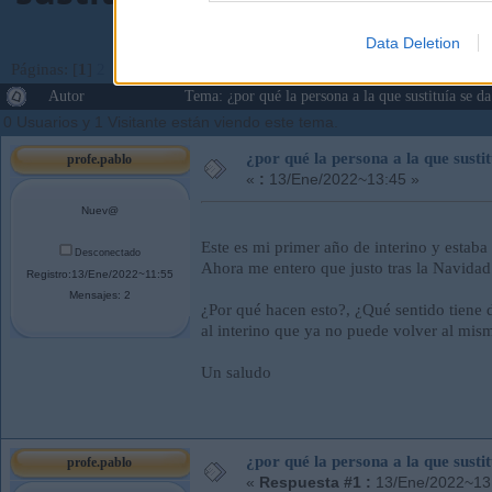
Data Deletion
Páginas: [
1
]
2
Ir Abajo
Autor
Tema: ¿por qué la persona a la que sustituía se d
0 Usuarios y 1 Visitante están viendo este tema.
¿por qué la persona a la que sustit
profe.pablo
«
:
13/Ene/2022~13:45 »
Nuev@
Este es mi primer año de interino y estaba 
Desconectado
Ahora me entero que justo tras la Navidad 
Registro:13/Ene/2022~11:55
Mensajes: 2
¿Por qué hacen esto?, ¿Qué sentido tiene da
al interino que ya no puede volver al mis
Un saludo
¿por qué la persona a la que sustit
profe.pablo
«
Respuesta #1 :
13/Ene/2022~13