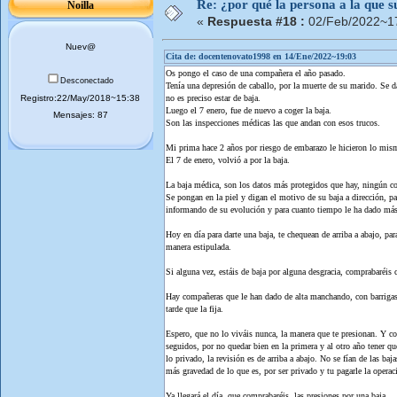
Re: ¿por qué la persona a la que su
Noilla
«
Respuesta #18 :
02/Feb/2022~17
Nuev@
Cita de: docentenovato1998 en 14/Ene/2022~19:03
Os pongo el caso de una compañera el año pasado.
Desconectado
Tenía una depresión de caballo, por la muerte de su marido. Se da
Registro:22/May/2018~15:38
no es preciso estar de baja.
Luego el 7 enero, fue de nuevo a coger la baja.
Mensajes: 87
Son las inspecciones médicas las que andan con esos trucos.
Mi prima hace 2 años por riesgo de embarazo le hicieron lo mismo,
El 7 de enero, volvió a por la baja.
La baja médica, son los datos más protegidos que hay, ningún cole
Se pongan en la piel y digan el motivo de su baja a dirección, par
informando de su evolución y para cuanto tiempo le ha dado más
Hoy en día para darte una baja, te chequean de arriba a abajo, par
manera estipulada.
Si alguna vez, estáis de baja por alguna desgracia, comprabaréis 
Hay compañeras que le han dado de alta manchando, con barrigas y
tarde que la fija.
Espero, que no lo viváis nunca, la manera que te presionan. Y com
seguidos, por no quedar bien en la primera y al otro año tener qu
lo privado, la revisión es de arriba a abajo. No se fían de las 
más gravedad de lo que es, por ser privado y tu pagarle la operac
Ya llegará el día, que comprabaréis, las presiones por una baja.