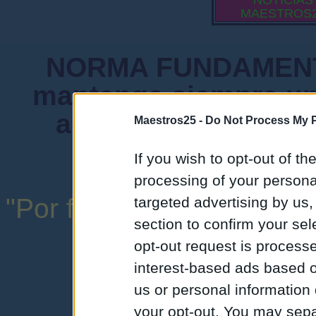
NOTICIAS
MAESTROS
NORMA FUNDAMENTA
mantenga siempre un
admiten mensajes 
Maestros25 -
Do Not Process My P
instituciones ni
If you wish to opt-out of the
processing of your personal
"Por favor, no abuse de l
targeted advertising by us
section to confirm your sel
una expresión y
opt-out request is proces
interest-based ads based o
us or personal information d
your opt-out. You may separ