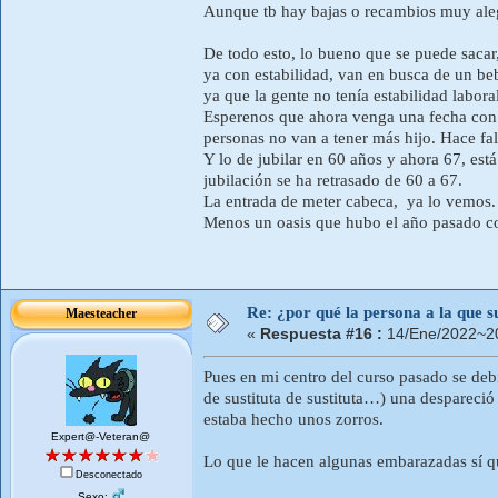
Aunque tb hay bajas o recambios muy alegr
De todo esto, lo bueno que se puede sacar
ya con estabilidad, van en busca de un b
ya que la gente no tenía estabilidad laboral
Esperenos que ahora venga una fecha con 
personas no van a tener más hijo. Hace fal
Y lo de jubilar en 60 años y ahora 67, est
jubilación se ha retrasado de 60 a 67.
La entrada de meter cabeca, ya lo vemos.
Menos un oasis que hubo el año pasado c
Re: ¿por qué la persona a la que su
Maesteacher
«
Respuesta #16 :
14/Ene/2022~20
Pues en mi centro del curso pasado se debie
de sustituta de sustituta…) una despareció
estaba hecho unos zorros.
Expert@-Veteran@
Lo que le hacen algunas embarazadas sí q
Desconectado
Sexo: