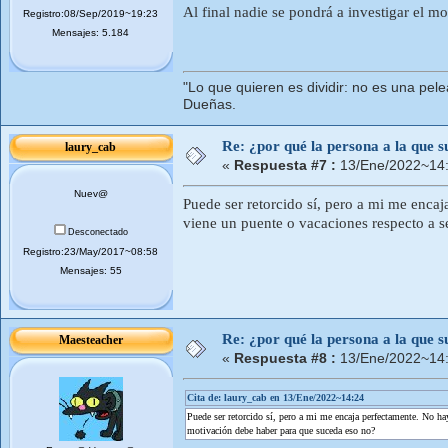
Al final nadie se pondrá a investigar el mo
Registro:08/Sep/2019~19:23
Mensajes: 5.184
"Lo que quieren es dividir: no es una pele
Dueñas.
Re: ¿por qué la persona a la que su
laury_cab
«
Respuesta #7 :
13/Ene/2022~14:
Nuev@
Puede ser retorcido sí, pero a mi me enca
viene un puente o vacaciones respecto a 
Desconectado
Registro:23/May/2017~08:58
Mensajes: 55
Re: ¿por qué la persona a la que su
Maesteacher
«
Respuesta #8 :
13/Ene/2022~14:
Cita de: laury_cab en 13/Ene/2022~14:24
Puede ser retorcido sí, pero a mi me encaja perfectamente. No h
motivación debe haber para que suceda eso no?