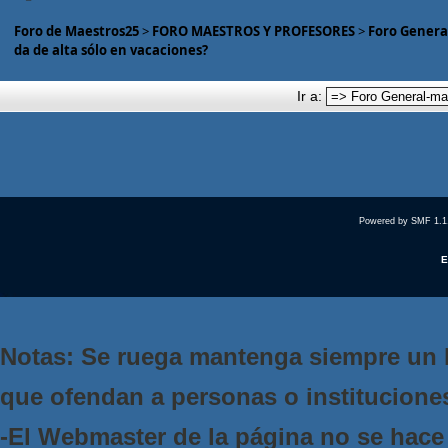
Foro de Maestros25
>
FORO MAESTROS Y PROFESORES
>
Foro Genera
da de alta sólo en vacaciones?
Ir a:
Powered by SMF 1.1
E
Notas: Se ruega mantenga siempre un 
que ofendan a personas o institucione
-El Webmaster de la página no se hace 