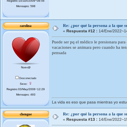
Registro:10/Jun/2009~08:56
Mensajes: 598
Re: ¿por qué la persona a la que su
carolina
«
Respuesta #12 :
14/Ene/2022~14
Puede ser pq el médico le presionara para d
vacaciones se animara pero cuando ha teni
pensada
Nuev@
Desconectado
Sexo:
Registro:03/May/2006~12:29
Mensajes: 493
La vida es eso que pasa mientras yo estu
Re: ¿por qué la persona a la que su
chengue
«
Respuesta #13 :
14/Ene/2022~15