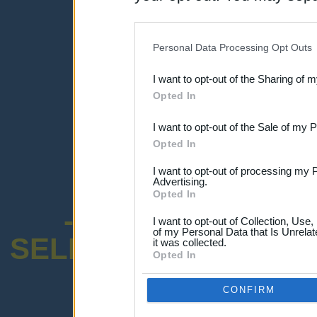
una expresión y
disclosure of your personal
IAB’s list of downstream pa
Personal Data Processing Opt Outs
also be disclosed by us to 
I want to opt-out of the Sharing of 
Downstream Participants
th
Opted In
third parties.
I want to opt-out of the Sale of my 
Opted In
I want to opt-out of processing my 
Advertising.
Opted In
-ENCUESTA SOB
I want to opt-out of Collection, Use
of my Personal Data that Is Unrelat
SELECTIVO DOCENT
it was collected.
Opted In
CONFIRM