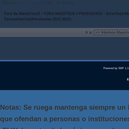
Páginas:
1
...
129
130
[
131
]
Ir Arriba
Foro de Maestros25
>
FORO MAESTROS Y PROFESORES
>
Interinos-M
llamamientos(Renovadas 2021-2022)
Ir a:
Powered by SMF 1.1
E
Notas: Se ruega mantenga siempre un 
que ofendan a personas o institucione