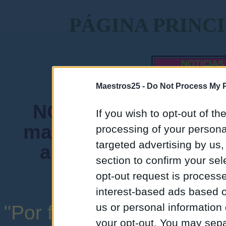
PÁGINA PRINC
NOTICIAS
MAESTROS
Maestros25 -
Do Not Process My P
NORMA FUNDAMENTA
If you wish to opt-out of the
mantenga siempre un
processing of your personal
targeted advertising by us
admiten mensajes 
section to confirm your sel
instituciones ni
opt-out request is proces
interest-based ads based o
us or personal information d
"Por favor, no abuse de l
your opt-out. You may separ