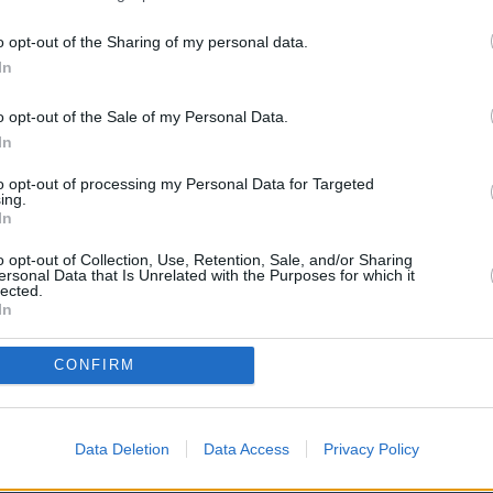
NOTICIAS
PÁGINA PRINCIPAL
MAESTROS25
MAESTROS25
o opt-out of the Sharing of my personal data.
In
e ruega mantenga siempre un lenguaje moderado. No se
personas o instituciones ni que creen crispación"
o opt-out of the Sale of my Personal Data.
abuse de las mayúsculas e intente utilizar una expresión y ortog
In
to opt-out of processing my Personal Data for Targeted
ing.
In
o opt-out of Collection, Use, Retention, Sale, and/or Sharing
ersonal Data that Is Unrelated with the Purposes for which it
lected.
In
CONFIRM
 PROCEDIMENTO SELECTIVO DOCENTE A
Data Deletion
Data Access
Privacy Policy
 PROFESORES
>
Adjudicación destinos provisionales
> Tema:
Parece que 