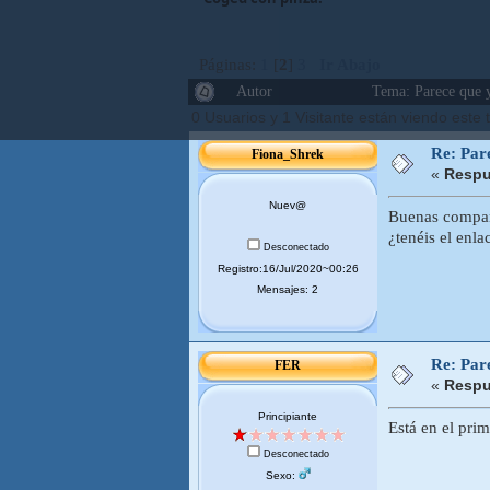
Páginas:
1
[
2
]
3
Ir Abajo
Autor
Tema: Parece que y
0 Usuarios y 1 Visitante están viendo este
Re: Pare
Fiona_Shrek
«
Respu
Nuev@
Buenas compa
¿tenéis el enl
Desconectado
Registro:16/Jul/2020~00:26
Mensajes: 2
Re: Pare
FER
«
Respu
Principiante
Está en el pri
Desconectado
Sexo: