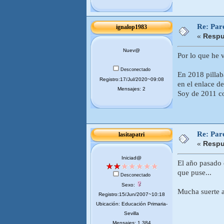
Re: Pare
ignalop1983
«
Respu
Nuev@
Por lo que he v
Desconectado
En 2018 pillab
Registro:17/Jul/2020~09:08
en el enlace de
Mensajes: 2
Soy de 2011 co
Re: Pare
lasitapatri
«
Respu
Iniciad@
El año pasado 
que puse...
Desconectado
Sexo:
Mucha suerte a
Registro:15/Jun/2007~10:18
Ubicación: Educación Primaria-
Sevilla
Mensajes: 1.384