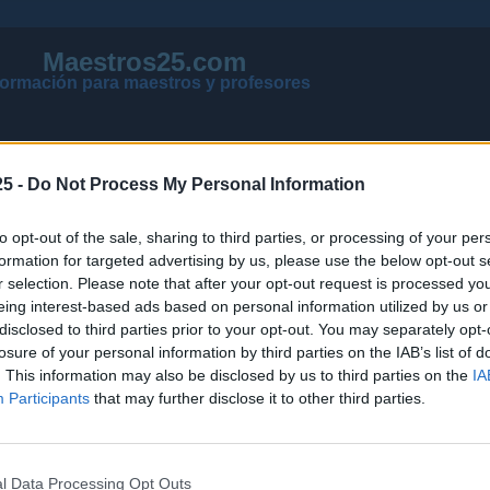
Maestros25.com
formación para maestros y profesores
5 -
Do Not Process My Personal Information
to opt-out of the sale, sharing to third parties, or processing of your per
formation for targeted advertising by us, please use the below opt-out s
r selection. Please note that after your opt-out request is processed y
eing interest-based ads based on personal information utilized by us or
disclosed to third parties prior to your opt-out. You may separately opt-
losure of your personal information by third parties on the IAB’s list of
VER MENSAJES NUEVOS DE TODOS LOS FOROS
. This information may also be disclosed by us to third parties on the
IA
NOTICIAS ACTUALIZADAS OPOSICIONES 2026
Participants
that may further disclose it to other third parties.
PÁGINA PRINCIPAL DE MAESTROS25
l Data Processing Opt Outs