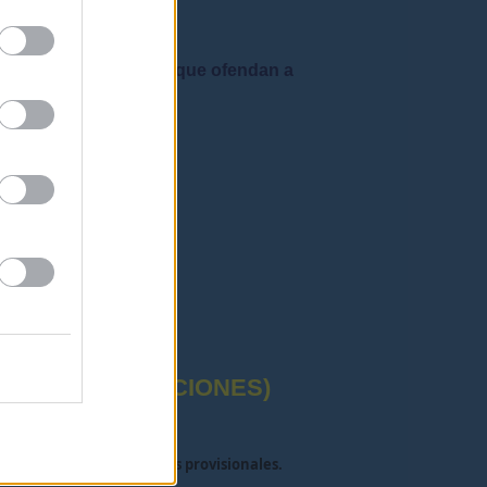
 admiten mensajes que ofendan a
rafía correctas"
CTUAL (OPOSICIONES)
ya han salido los destinos provisionales.