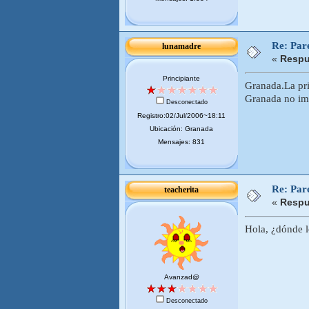
Re: Pare
lunamadre
«
Respu
Principiante
Granada.La pri
Granada no ima
Desconectado
Registro:02/Jul/2006~18:11
Ubicación: Granada
Mensajes: 831
Re: Pare
teacherita
«
Respu
Hola, ¿dónde l
Avanzad@
Desconectado