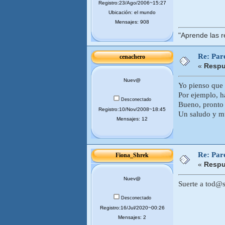
Registro:23/Ago/2006~15:27
Ubicación: el mundo
Mensajes: 908
"Aprende las r
Re: Pare
cenachero
«
Respu
Nuev@
Yo pienso que 
Por ejemplo, h
Desconectado
Bueno, pronto 
Registro:10/Nov/2008~18:45
Un saludo y mu
Mensajes: 12
Re: Pare
Fiona_Shrek
«
Respu
Nuev@
Suerte a tod@s
Desconectado
Registro:16/Jul/2020~00:26
Mensajes: 2