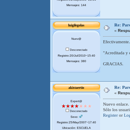
Mensajes: 144
Re: Pare
luigilegolas
«
Respu
Nuev@
Efectivamente.
Desconectado
"Acreditada y 
Registro:20/Jul/2010~15:40
Mensajes: 380
GRACIAS.
Re: Pare
akistaertio
«
Respu
Expert@
Nuevo enlace.
Sólo los usuar
Desconectado
Register
or
Lo
Sexo:
Registro:25/May/2007~17:40
Ubicación: ESCUELA