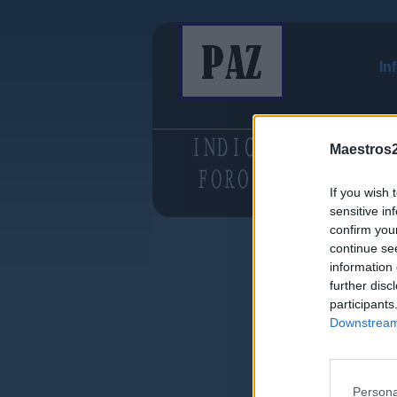
In
Maestros2
If you wish 
sensitive in
confirm you
continue se
information 
further disc
participants
Downstream 
Persona