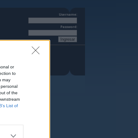
Username:
Password:
sonal or
ection to
ou may
 personal
out of the
 downstream
B’s List of