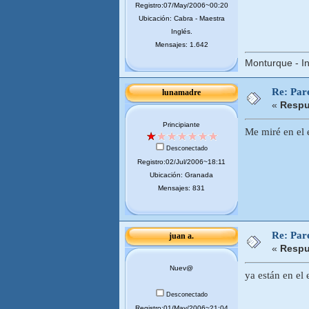
Registro:07/May/2006~00:20
Ubicación: Cabra - Maestra
Inglés.
Mensajes: 1.642
Monturque - In
Re: Pare
lunamadre
«
Respu
Principiante
Me miré en el 
Desconectado
Registro:02/Jul/2006~18:11
Ubicación: Granada
Mensajes: 831
Re: Pare
juan a.
«
Respu
Nuev@
ya están en el 
Desconectado
Registro:01/May/2006~21:04