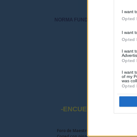
I want t
Opted 
NORMA FUNDAMENTAL DEL FORO: "S
I want t
"Por favor, no 
Opted 
I want 
Advertis
Opted 
I want t
of my P
was col
Opted 
-ENCUESTA SOBRE EL
Foro de Maestros25
>
FORO MAESTROS Y
Coged con pinza.