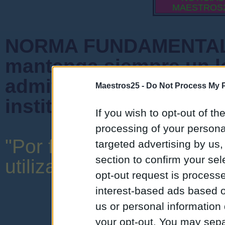
MAESTROS
NORMA FUNDAMENTAL 
mantenga siempre un l
admiten mensajes que 
Maestros25 -
Do Not Process My P
instituciones ni que cr
If you wish to opt-out of the
processing of your personal
"Por favor, no abuse de 
targeted advertising by us
section to confirm your sel
utilizar una expresión y o
opt-out request is proces
interest-based ads based o
us or personal information d
your opt-out. You may separ