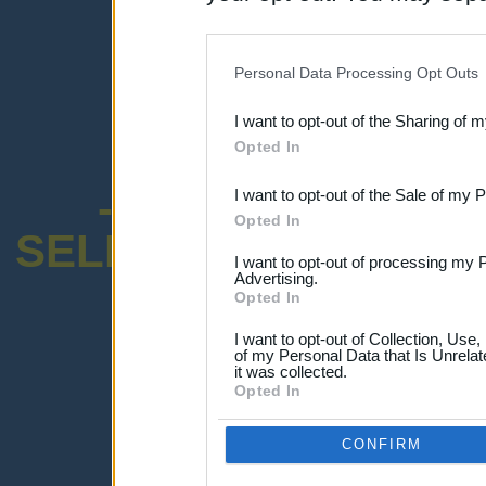
disclosure of your personal
IAB’s list of downstream pa
Personal Data Processing Opt Outs
also be disclosed by us to 
I want to opt-out of the Sharing of 
Downstream Participants
th
Opted In
third parties.
-ENCUESTA SOB
I want to opt-out of the Sale of my 
Opted In
SELECTIVO DOCENT
I want to opt-out of processing my 
Advertising.
Opted In
I want to opt-out of Collection, Use
of my Personal Data that Is Unrelat
it was collected.
¡Advertencia!
Opted In
Lo sentimos, pero no puedes ver el p
Por favor ingresa abajo o haz clic
-a
CONFIRM
Ingresar