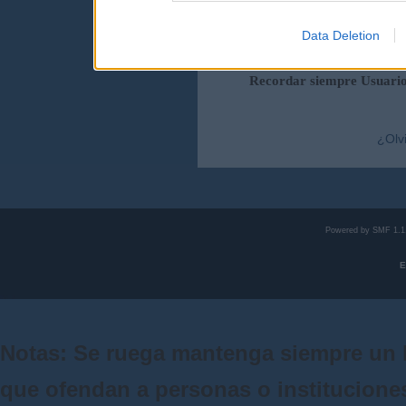
Data Deletion
Duración de la sesi
Recordar siempre Usuari
¿Olv
Powered by SMF 1.1
E
Notas: Se ruega mantenga siempre un 
que ofendan a personas o institucione