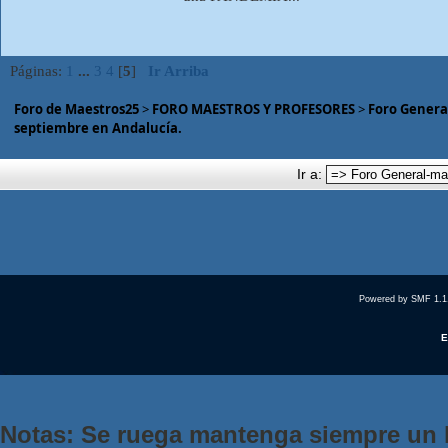
Páginas:
1
...
3
4
[
5
]
Ir Arriba
Foro de Maestros25
>
FORO MAESTROS Y PROFESORES
>
Foro Genera
septiembre en Andalucía.
Ir a:
Powered by SMF 1.1
E
Notas: Se ruega mantenga siempre un 