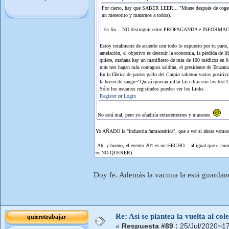
Por cierto, hay que SABER LEER... "Muere después de coger el
un meteorito y matarnos a todos).
En fin... NO distinguir entre PROPAGANDA e INFORMACIÓ
Estoy totalmente de acuerdo con todo lo expuesto por tu parte,
antelación, el objetivo es destruir la economía, la pérdida de 
quiere, mañana hay un manifiesto de más de 100 médicos en Madr
más test hagan más contagios saldrán, el presidente de Tanzani
En la fábrica de pastas gallo del Carpio salieron varios positi
la hacen de sangre? Quizá quieran inflar las cifras con los test
Sólo los usuarios registrados pueden ver los Links.
Register
or
Login
No está mal, pero yo añadiría extraterrestres y masones
Yo AÑADO la "industria farmaceútica", que a ver si ahora vamos
Ah, y bueno, el evento 201 es un HECHO... al igual que el mont
es NO QUERER).
Doy fe. Además la vacuna la está guardand
Re: Así se plantea la vuelta al co
quierotrabajar
«
Respuesta #89 :
25/Jul/2020~17