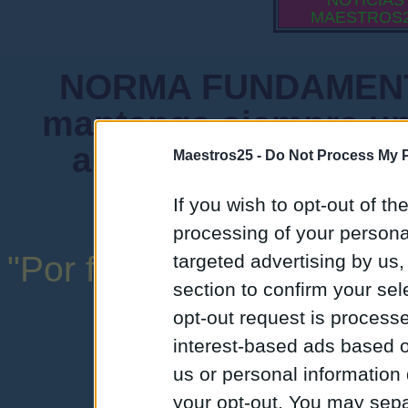
NOTICIAS
MAESTROS
NORMA FUNDAMENTA
mantenga siempre un
admiten mensajes 
Maestros25 -
Do Not Process My P
instituciones ni
If you wish to opt-out of the
processing of your personal
"Por favor, no abuse de l
targeted advertising by us
section to confirm your sel
una expresión y
opt-out request is proces
interest-based ads based o
us or personal information d
your opt-out. You may separ