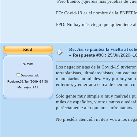
Pero bueno, ¿quéreis más pruebas de v
PD: Covid-19 es el nombre de la ENFERM
PPD: No hay más ciego que quien tiene 
Re: Así se plantea la vuelta al co
Rebel
«
Respuesta #90 :
25/Jul/2020~18
Nuev@
Los negacionistas de la Covid-19 tuvieron 
terraplanistas, ultraderechistas, antivacun
Desconectado
mandatarios mundiales. Hoy por hoy solo 
Registro:07/Jun/2009~17:58
enfermo, y enterrar a cerca de cien mil co
Mensajes: 241
Solo gente muy simple o muy malvada pue
miles de españoles, y otros tantos quedará
perfectamente a lo que nos enfrentamos.
No prestéis atención ni deis voz a los nega