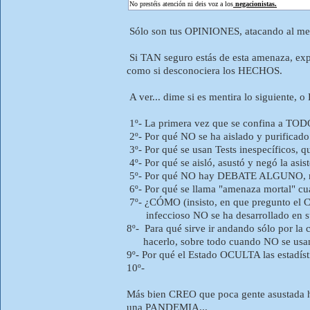
No prestéis atención ni deis voz a los
negacionistas.
Sólo son tus OPINIONES, atacando al mens
Si TAN seguro estás de esta amenaza, expl
como si desconociera los HECHOS.
A ver... dime si es mentira lo siguiente
1º- La primera vez que se confina a TO
2º- Por qué NO se ha aislado y purifica
3º- Por qué se usan Tests inespecíficos, 
4º- Por qué se aisló, asustó y negó la asi
5º- Por qué NO hay DEBATE ALGUNO, ni a n
6º- Por qué se llama "amenaza mortal" c
7º- ¿CÓMO (insisto, en que pregunto el 
infeccioso NO se ha desarrollado en su
8º- Para qué sirve ir andando sólo por la
hacerlo, sobre todo cuando NO se usan b
9º- Por qué el Estado OCULTA las estadíst
10º-
Más bien CREO que poca gente asustada 
una PANDEMIA...