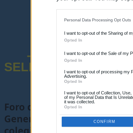
disclosure of your personal
IAB’s list of downstream pa
Personal Data Processing Opt Outs
also be disclosed by us to 
I want to opt-out of the Sharing of 
Downstream Participants
th
Opted In
third parties.
-ENCUESTA SOB
I want to opt-out of the Sale of my 
Opted In
SELECTIVO DOCENT
I want to opt-out of processing my 
Advertising.
Opted In
I want to opt-out of Collection, Use
of my Personal Data that Is Unrelat
it was collected.
Foro de Maestros25
>
FORO
Opted In
General-maestros25.com
> 
CONFIRM
colegio en septiembre en A