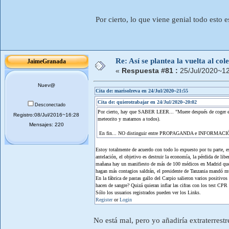
Por cierto, lo que viene genial todo est
Re: Así se plantea la vuelta al co
JaimeGranada
«
Respuesta #81 :
25/Jul/2020~12
Nuev@
Cita de: marisolreva en 24/Jul/2020~21:55
Cita de: quierotrabajar en 24/Jul/2020~20:02
Desconectado
Por cierto, hay que SABER LEER... "Muere después de coger el v
Registro:08/Jul/2016~16:28
meteorito y matarnos a todos).
Mensajes: 220
En fin... NO distinguir entre PROPAGANDA e INFORMACIÓN 
Estoy totalmente de acuerdo con todo lo expuesto por tu parte, 
antelación, el objetivo es destruir la economía, la pérdida de li
mañana hay un manifiesto de más de 100 médicos en Madrid que cu
hagan más contagios saldrán, el presidente de Tanzania mandó mu
En la fábrica de pastas gallo del Carpio salieron varios positivo
hacen de sangre? Quizá quieran inflar las cifras con los test CPR
Sólo los usuarios registrados pueden ver los Links.
Register
or
Login
No está mal, pero yo añadiría extraterres