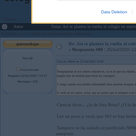
Data Deletion
Páginas:
1
...
3
4
[
5
]
Ir Abajo
Autor
Tema: Así se plantea la vuelta al colegio en sep
0 Usuarios y 1 Visitante están viendo este tema.
Re: Así se plantea la vuelta al co
quierotrabajar
«
Respuesta #80 :
25/Jul/2020~12
Nuev@
Cita de: Rebel en 25/Jul/2020~11:03
Desconectado
Terraplanistas en los centros educativos, ya es lo que nos faltab
Registro:13/Dic/2007~15:47
ningún tipo de medida para evitar los contagios.
Mensajes: 320
Y luego cuando esta terrible enfermedad llene nuestras morgues de
Si estás en mi centro, avisa, que no quiero que te acerques a mí 
Ciencia dices... ¿la de Ana Rosa? ¿O la
Lee un poco y verás que NO se han hec
Tampoco se ha aislado ni purificado NIN
autopsias.