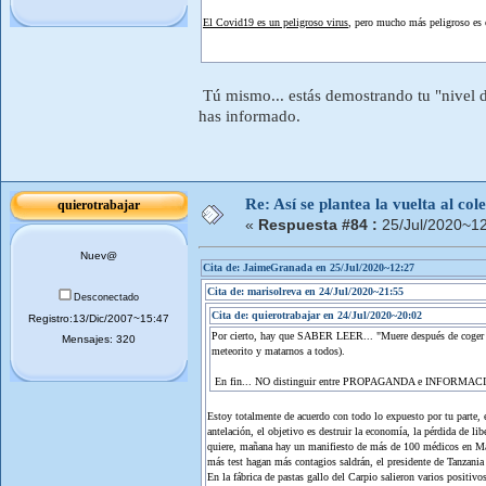
El Covid19 es un peligroso virus
, pero mucho más peligroso es e
Tú mismo... estás demostrando tu "nivel 
has informado.
Re: Así se plantea la vuelta al co
quierotrabajar
«
Respuesta #84 :
25/Jul/2020~12
Nuev@
Cita de: JaimeGranada en 25/Jul/2020~12:27
Cita de: marisolreva en 24/Jul/2020~21:55
Desconectado
Cita de: quierotrabajar en 24/Jul/2020~20:02
Registro:13/Dic/2007~15:47
Por cierto, hay que SABER LEER... "Muere después de coger el 
Mensajes: 320
meteorito y matarnos a todos).
En fin... NO distinguir entre PROPAGANDA e INFORMACIÓN
Estoy totalmente de acuerdo con todo lo expuesto por tu parte,
antelación, el objetivo es destruir la economía, la pérdida de l
quiere, mañana hay un manifiesto de más de 100 médicos en Madri
más test hagan más contagios saldrán, el presidente de Tanzania
En la fábrica de pastas gallo del Carpio salieron varios positiv