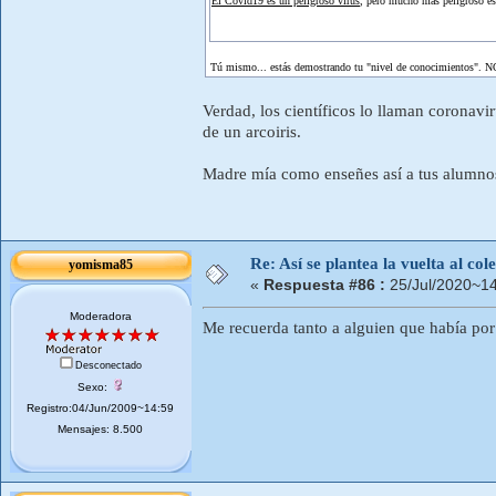
El Covid19 es un peligroso virus
, pero mucho más peligroso es 
Tú mismo... estás demostrando tu "nivel de conocimientos". NO
Verdad, los científicos lo llaman coronav
de un arcoiris.
Madre mía como enseñes así a tus alumnos.
Re: Así se plantea la vuelta al co
yomisma85
«
Respuesta #86 :
25/Jul/2020~14
Moderadora
Me recuerda tanto a alguien que había por 
Desconectado
Sexo:
Registro:04/Jun/2009~14:59
Mensajes: 8.500