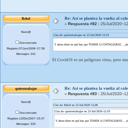
Re: Así se plantea la vuelta al co
Rebel
«
Respuesta #82 :
25/Jul/2020~12
Nuev@
Cita de: quierotrabajar en 25/Jul/2020~12:19
Desconectado
Y ahora dime en qué hay que TEMER A CONTAGIARSE... ¿de
Registro:07/Jun/2009~17:58
Mensajes: 241
El Covid19 es un peligroso virus, pero muc
Re: Así se plantea la vuelta al co
quierotrabajar
«
Respuesta #83 :
25/Jul/2020~12
Nuev@
Cita de: Rebel en 25/Jul/2020~12:40
Cita de: quierotrabajar en 25/Jul/2020~12:19
Desconectado
Registro:13/Dic/2007~15:47
Y ahora dime en qué hay que TEMER A CONTAGIARSE... ¿d
Mensajes: 320