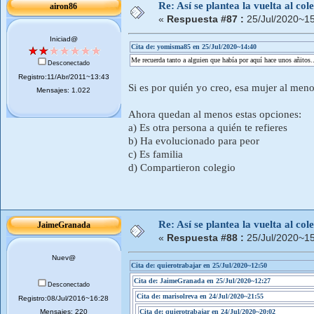
Re: Así se plantea la vuelta al co
airon86
«
Respuesta #87 :
25/Jul/2020~15
Iniciad@
Cita de: yomisma85 en 25/Jul/2020~14:40
Me recuerda tanto a alguien que había por aquí hace unos añitos..
Desconectado
Registro:11/Abr/2011~13:43
Si es por quién yo creo, esa mujer al meno
Mensajes: 1.022
Ahora quedan al menos estas opciones:
a) Es otra persona a quién te refieres
b) Ha evolucionado para peor
c) Es familia
d) Compartieron colegio
Re: Así se plantea la vuelta al co
JaimeGranada
«
Respuesta #88 :
25/Jul/2020~15
Nuev@
Cita de: quierotrabajar en 25/Jul/2020~12:50
Cita de: JaimeGranada en 25/Jul/2020~12:27
Desconectado
Cita de: marisolreva en 24/Jul/2020~21:55
Registro:08/Jul/2016~16:28
Mensajes: 220
Cita de: quierotrabajar en 24/Jul/2020~20:02