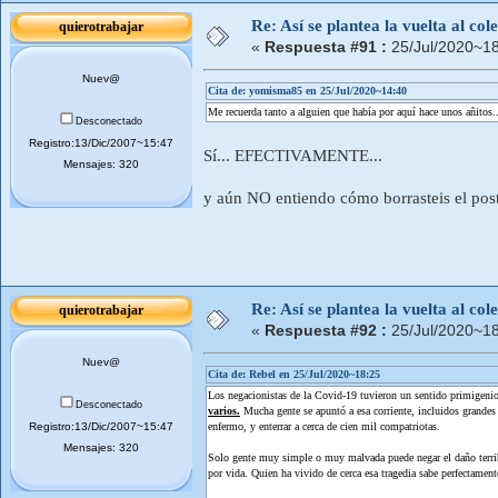
Re: Así se plantea la vuelta al co
quierotrabajar
«
Respuesta #91 :
25/Jul/2020~18
Nuev@
Cita de: yomisma85 en 25/Jul/2020~14:40
Me recuerda tanto a alguien que había por aquí hace unos añitos..
Desconectado
Registro:13/Dic/2007~15:47
Sí... EFECTIVAMENTE...
Mensajes: 320
y aún NO entiendo cómo borrasteis el post
Re: Así se plantea la vuelta al co
quierotrabajar
«
Respuesta #92 :
25/Jul/2020~18
Nuev@
Cita de: Rebel en 25/Jul/2020~18:25
Los negacionistas de la Covid-19 tuvieron un sentido primigenio
Desconectado
varios.
Mucha gente se apuntó a esa corriente, incluidos grandes
Registro:13/Dic/2007~15:47
enfermo, y enterrar a cerca de cien mil compatriotas.
Mensajes: 320
Solo gente muy simple o muy malvada puede negar el daño terribl
por vida. Quien ha vivido de cerca esa tragedia sabe perfectamen