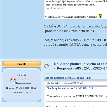
hacen de sangre? Quizá quieran inflar las cifras con los test CP
Sólo los usuarios registrados pueden ver los Links.
Register
or
Login
No está mal, pero yo añadiría extraterrestres y masones
Yo AÑADO la "industria farmaceútica", qu
"procurar los máximos beneficios".
Ah, y bueno, el evento 201 es un HECHO...
porqué se murió TANTA gente a causa del
Re: Así se plantea la vuelta al co
airon86
«
Respuesta #85 :
25/Jul/2020~14
Iniciad@
Cita de: quierotrabajar en 25/Jul/2020~12:47
Cita de: Rebel en 25/Jul/2020~12:40
Desconectado
Registro:11/Abr/2011~13:43
Cita de: quierotrabajar en 25/Jul/2020~12:19
Mensajes: 1.022
Y ahora dime en qué hay que TEMER A CONTAGIARSE... ¿