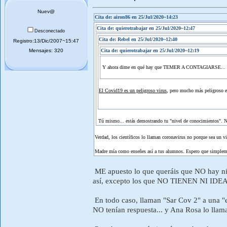
Nuev@
Cita de: airon86 en 25/Jul/2020~14:23
Cita de: quierotrabajar en 25/Jul/2020~12:47
Desconectado
Cita de: Rebel en 25/Jul/2020~12:40
Registro:13/Dic/2007~15:47
Mensajes: 320
Cita de: quierotrabajar en 25/Jul/2020~12:19
Y ahora dime en qué hay que TEMER A CONTAGIARSE... 
El Covid19 es un peligroso virus
, pero mucho más peligroso es
Tú mismo... estás demostrando tu "nivel de conocimientos". N
Verdad, los científicos lo llaman coronavirus no porque sea un v
Madre mía como enseñes así a tus alumnos. Espero que simplement
ME apuesto lo que queráis que NO hay n
así, excepto los que NO TIENEN NI IDEA
En todo caso, llaman "Sar Cov 2" a una "
NO tenían respuesta... y Ana Rosa lo llama