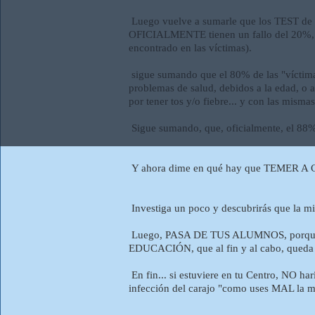
Luego vuelve a sumarle que los TEST de
OFICIALMENTE tienen un fallo del 20%, y 
encontrado en las víctimas).
sigue sumando que el 80% de las "víctima
problemas de salud, debidos a la edad, o 
por tener tos y/o fiebre... y con las mis
Sigue sumando, que, oficialmente, el
Y ahora dime en qué hay que TEMER A
Investiga un poco y descubrirás que la m
Luego, PASA DE TUS ALUMNOS, porque pa
EDUCACIÓN, que al fin y al cabo, queda en 
En fin... si estuviere en tu Centro, NO haría
infección del carajo "como uses MAL la ma