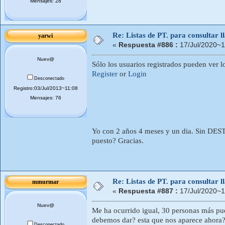
Mensajes: 28
Re: Listas de PT. para consultar
yarwi
«
Respuesta #886 :
17/Jul/2020~1
Nuev@
Sólo los usuarios registrados pueden ver l
Register
or
Login
Desconectado
Registro:03/Jul/2013~11:08
Mensajes: 76
Yo con 2 años 4 meses y un dia. Sin DEST
puesto? Gracias.
Re: Listas de PT. para consultar
mmurmar
«
Respuesta #887 :
17/Jul/2020~1
Nuev@
Me ha ocurrido igual, 30 personas más pues
debemos dar? esta que nos aparece ahora?
Desconectado