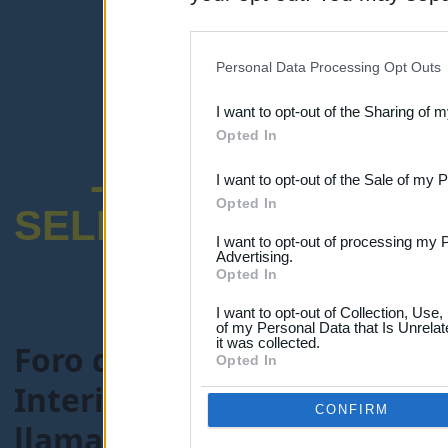
disclosure of your personal
IAB’s list of downstream pa
Personal Data Processing Opt Outs
also be disclosed by us to 
I want to opt-out of the Sharing of 
Downstream Participants
th
Opted In
third parties.
-ENCUESTA SOB
I want to opt-out of the Sale of my 
Opted In
SELECTIVO DOCENT
I want to opt-out of processing my 
Advertising.
Opted In
I want to opt-out of Collection, Use
of my Personal Data that Is Unrelat
it was collected.
Foro de Maestros25
>
FORO
Opted In
Interinos-Maestros
> Tema
CONFIRM
llamamientos.(Renovadas 2