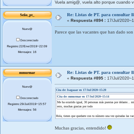
Vuela amig@, vuela alto porque cuando vue
Re: Listas de PT. para consultar
Seño_pt_
«
Respuesta #894 :
17/Jul/2020~1
Nuev@
Parece que las vacantes que han dado son 
Desconectado
Registro:22/Ene/2019~22:09
Mensajes: 16
Re: Listas de PT. para consultar
mmurmar
«
Respuesta #895 :
17/Jul/2020~1
Nuev@
Cita de: Isagaaar en 17/Jul/2020~15:20
Cita de: mmurmar en 17/Jul/2020~15:14
Desconectado
Me ha ocurrido igual, 30 personas más puestas por delante... mi
Registro:29/Jul/2019~15:57
esto, muchas gracias por todo
Mensajes: 56
Hola, tienes que quedarte con tu número una vez quitadas las vaca
Muchas gracias, entendido!