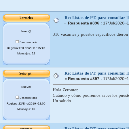
Re: Listas de PT. para consultar
karmeles
«
Respuesta #896 :
17/Jul/2020~1
Nuev@
310 vacantes y puestos especificos diero
Desconectado
Registro:12/Feb/2011~15:45
Mensajes: 92
Re: Listas de PT. para consultar
Seño_pt_
«
Respuesta #897 :
17/Jul/2020~1
Nuev@
Hola Zeronter,
Cuándo y cómo podremos saber los puesto
Desconectado
Un saludo
Registro:22/Ene/2019~22:09
Mensajes: 16
Re: Listas de PT. para consultar
zeronter