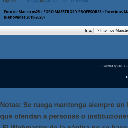
Páginas:
1
...
43
44
[
45
]
46
47
...
53
Ir Arriba
Foro de Maestros25
>
FORO MAESTROS Y PROFESORES
>
Interinos-M
(Renovadas 2019-2020)
Ir a:
Powered by SMF 1.1
E
Notas: Se ruega mantenga siempre un 
que ofendan a personas o institucione
-El Webmaster de la página no se hace 