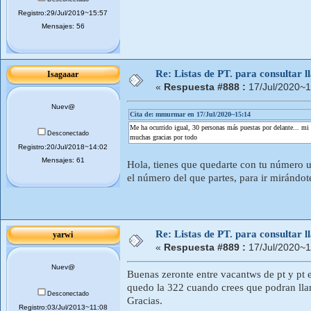
Registro:29/Jul/2019~15:57
Mensajes: 56
Re: Listas de PT. para consultar
Isagaaar
«
Respuesta #888 :
17/Jul/2020~1
Nuev@
Cita de: mmurmar en 17/Jul/2020~15:14
Me ha ocurrido igual, 30 personas más puestas por delante... mi 
Desconectado
muchas gracias por todo
Registro:20/Jul/2018~14:02
Mensajes: 61
Hola, tienes que quedarte con tu número un
el número del que partes, para ir mirándot
Re: Listas de PT. para consultar
yarwi
«
Respuesta #889 :
17/Jul/2020~1
Nuev@
Buenas zeronte entre vacantws de pt y pt 
quedo la 322 cuando crees que podran lla
Desconectado
Gracias.
Registro:03/Jul/2013~11:08