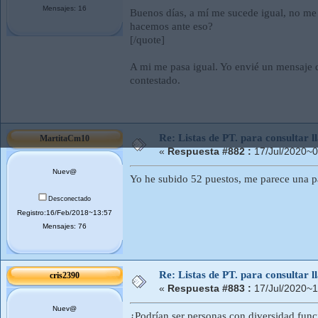
Mensajes: 16
Buenos días, a mí me sucede igual, no me c
hacemos ante eso?
[/quote]
A mi me pasa igual. Yo envié un mensaje d
contestado.
Re: Listas de PT. para consultar
MartitaCm10
«
Respuesta #882 :
17/Jul/2020~0
Nuev@
Yo he subido 52 puestos, me parece una pa
Desconectado
Registro:16/Feb/2018~13:57
Mensajes: 76
Re: Listas de PT. para consultar
cris2390
«
Respuesta #883 :
17/Jul/2020~1
Nuev@
¿Podrían ser personas con diversidad func