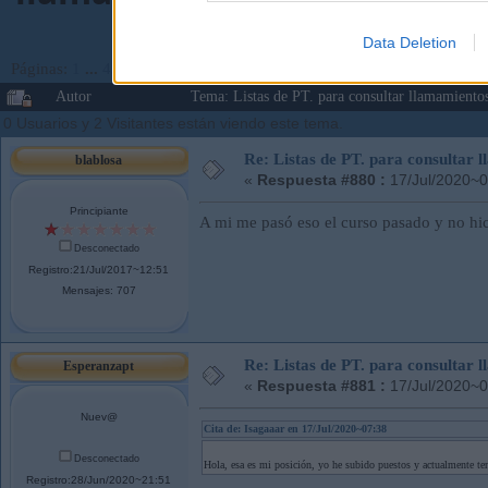
Data Deletion
Páginas:
1
...
43
44
[
45
]
46
47
...
53
Ir Abajo
Autor
Tema: Listas de PT. para consultar llamamient
0 Usuarios y 2 Visitantes están viendo este tema.
Re: Listas de PT. para consultar
blablosa
«
Respuesta #880 :
17/Jul/2020~0
Principiante
A mi me pasó eso el curso pasado y no hi
Desconectado
Registro:21/Jul/2017~12:51
Mensajes: 707
Re: Listas de PT. para consultar
Esperanzapt
«
Respuesta #881 :
17/Jul/2020~0
Nuev@
Cita de: Isagaaar en 17/Jul/2020~07:38
Desconectado
Hola, esa es mi posición, yo he subido puestos y actualmente te
Registro:28/Jun/2020~21:51