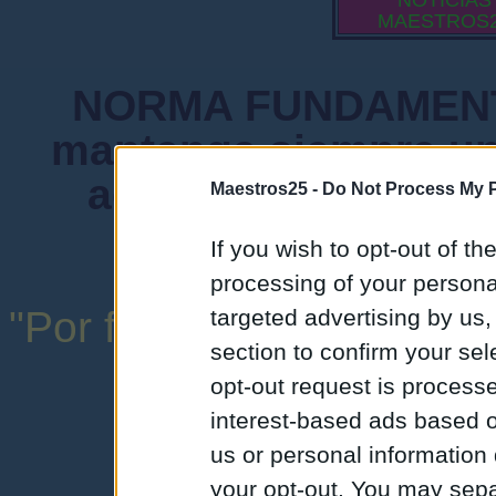
NOTICIAS
MAESTROS
NORMA FUNDAMENTA
mantenga siempre un
admiten mensajes 
Maestros25 -
Do Not Process My P
instituciones ni
If you wish to opt-out of the
processing of your personal
"Por favor, no abuse de l
targeted advertising by us
section to confirm your sel
una expresión y
opt-out request is proces
interest-based ads based o
us or personal information d
your opt-out. You may separ