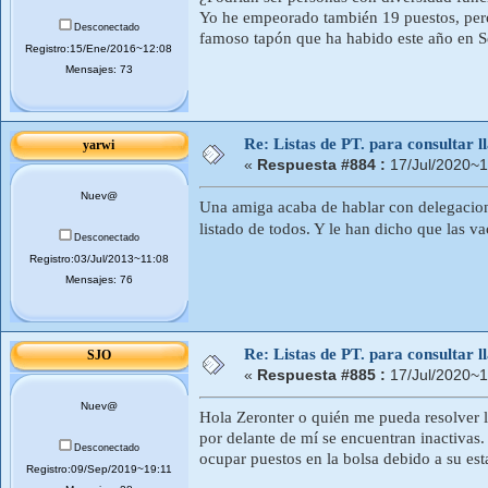
Yo he empeorado también 19 puestos, pero
Desconectado
famoso tapón que ha habido este año en Se
Registro:15/Ene/2016~12:08
Mensajes: 73
Re: Listas de PT. para consultar
yarwi
«
Respuesta #884 :
17/Jul/2020~1
Nuev@
Una amiga acaba de hablar con delegacion
listado de todos. Y le han dicho que las v
Desconectado
Registro:03/Jul/2013~11:08
Mensajes: 76
Re: Listas de PT. para consultar
SJO
«
Respuesta #885 :
17/Jul/2020~1
Nuev@
Hola Zeronter o quién me pueda resolver l
por delante de mí se encuentran inactivas
Desconectado
ocupar puestos en la bolsa debido a su es
Registro:09/Sep/2019~19:11