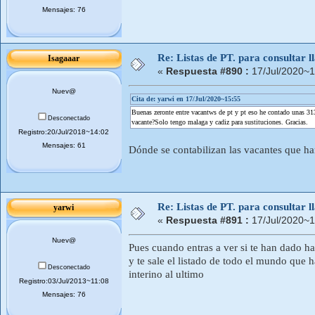
Mensajes: 76
Re: Listas de PT. para consultar
Isagaaar
«
Respuesta #890 :
17/Jul/2020~1
Nuev@
Cita de: yarwi en 17/Jul/2020~15:55
Buenas zeronte entre vacantws de pt y pt eso he contado unas 3
Desconectado
vacante?Solo tengo malaga y cadiz para sustituciones. Gracias.
Registro:20/Jul/2018~14:02
Mensajes: 61
Dónde se contabilizan las vacantes que h
Re: Listas de PT. para consultar
yarwi
«
Respuesta #891 :
17/Jul/2020~1
Nuev@
Pues cuando entras a ver si te han dado ha
y te sale el listado de todo el mundo que 
Desconectado
interino al ultimo
Registro:03/Jul/2013~11:08
Mensajes: 76