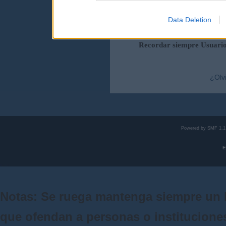
Data Deletion
Duración de la sesi
Recordar siempre Usuari
¿Olv
Powered by SMF 1.1
E
Notas: Se ruega mantenga siempre un 
que ofendan a personas o institucione