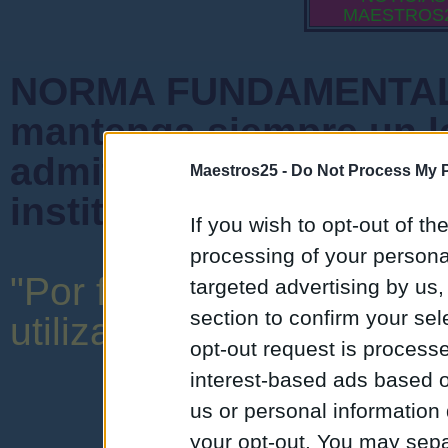
MAESTROS
NORMA FUNDAMENTAL 
mantenga siempre un l
admiten mensajes que 
Maestros25 -
Do Not Process My P
instituciones ni que cr
If you wish to opt-out of the
processing of your personal
"Por favor, no abuse de 
targeted advertising by us
section to confirm your sel
utilizar una expresión y o
opt-out request is proces
interest-based ads based o
us or personal information d
your opt-out. You may separ