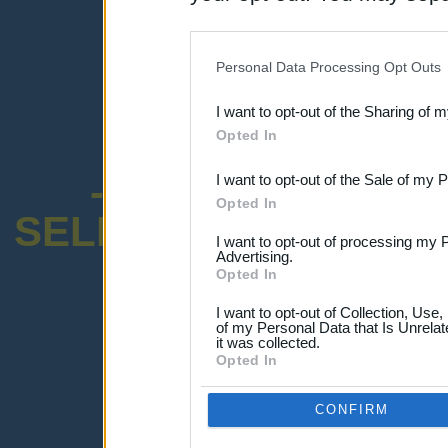
disclosure of your personal
IAB’s list of downstream pa
Personal Data Processing Opt Outs
also be disclosed by us to 
I want to opt-out of the Sharing of 
Downstream Participants
th
Opted In
third parties.
-ENCUESTA SOB
I want to opt-out of the Sale of my 
Opted In
SELECTIVO DOCENT
I want to opt-out of processing my 
Advertising.
Opted In
I want to opt-out of Collection, Use
of my Personal Data that Is Unrelat
it was collected.
¡Advertencia!
Opted In
Lo sentimos, pero no puedes ver el p
Por favor ingresa abajo o haz clic
-a
CONFIRM
Ingresar