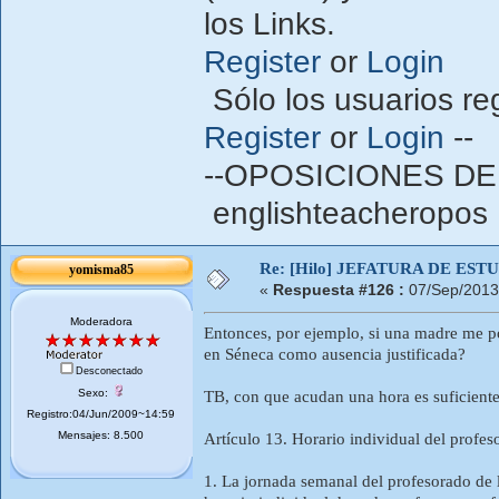
los Links.
Register
or
Login
Sólo los usuarios re
Register
or
Login
--
--OPOSICIONES DE
englishteacheropos 
Re: [Hilo] JEFATURA DE ESTUD
yomisma85
«
Respuesta #126 :
07/Sep/2013
Moderadora
Entonces, por ejemplo, si una madre me p
en Séneca como ausencia justificada?
Desconectado
Sexo:
TB, con que acudan una hora es suficiente
Registro:04/Jun/2009~14:59
Mensajes: 8.500
Artículo 13. Horario individual del profes
1. La jornada semanal del profesorado de l