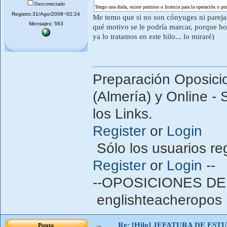
Desconectado
Tengo una duda, existe permiso o licencia para la operación o p
Registro:31/Ago/2008~02:24
Me temo que si no son cónyuges ni pareja 
Mensajes: 563
qué motivo se le podría marcar, porque hos
ya lo tratamos en este hilo... lo miraré)
Preparación Oposici
(Almería) y Online - 
los Links.
Register
or
Login
Sólo los usuarios re
Register
or
Login
--
--OPOSICIONES DE
englishteacheropos 
Re: [Hilo] JEFATURA DE ESTUD
Punta