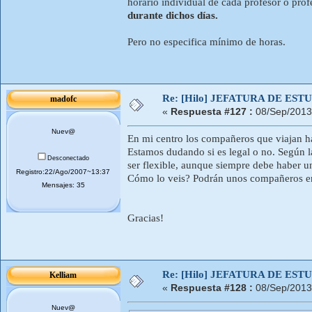
horario individual de cada profesor o prof
durante dichos días.
Pero no especifica mínimo de horas.
Re: [Hilo] JEFATURA DE ESTUD
madofc
«
Respuesta #127 :
08/Sep/2013
Nuev@
En mi centro los compañeros que viajan ha
Estamos dudando si es legal o no. Según l
Desconectado
ser flexible, aunque siempre debe haber un
Registro:22/Ago/2007~13:37
Cómo lo veis? Podrán unos compañeros emp
Mensajes: 35
Gracias!
Re: [Hilo] JEFATURA DE ESTUD
Kelliam
«
Respuesta #128 :
08/Sep/2013
Nuev@