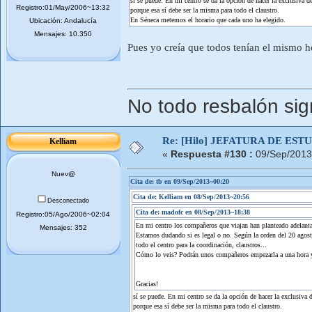
sí se puede. En mi centro se da la opción de hacer la exclusiva d
Registro:01/May/2006~13:32
porque esa sí debe ser la misma para todo el claustro.
En Séneca metemos el horario que cada uno ha elegido.
Ubicación: Andalucía
Mensajes: 10.350
Pues yo creía que todos tenían el mismo h
No todo resbalón sig
Re: [Hilo] JEFATURA DE ESTUD
Kelliam
«
Respuesta #130 :
09/Sep/2013
Nuev@
Cita de: tb en 09/Sep/2013~00:20
Cita de: Kelliam en 08/Sep/2013~20:56
Desconectado
Cita de: madofc en 08/Sep/2013~18:38
Registro:05/Ago/2006~02:04
En mi centro los compañeros que viajan han planteado adelantar
Mensajes: 352
Estamos dudando si es legal o no. Según la orden del 20 agost
todo el centro para la coordinación, claustros...
Cómo lo veis? Podrán unos compañeros empezarla a una hora y 
Gracias!
sí se puede. En mi centro se da la opción de hacer la exclusiva 
porque esa sí debe ser la misma para todo el claustro.