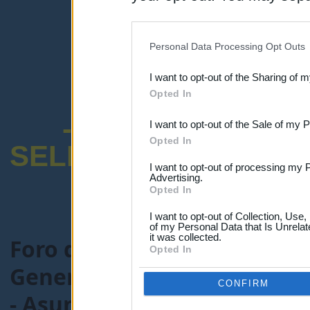
disclosure of your personal
IAB’s list of downstream pa
Personal Data Processing Opt Outs
also be disclosed by us to 
I want to opt-out of the Sharing of 
Downstream Participants
th
Opted In
third parties.
-ENCUESTA SOB
I want to opt-out of the Sale of my 
Opted In
SELECTIVO DOCENT
I want to opt-out of processing my 
Advertising.
Opted In
I want to opt-out of Collection, Use
of my Personal Data that Is Unrelat
it was collected.
Foro de Maestros25
>
FORO
Opted In
General-maestros25.com
> 
CONFIRM
- Asuntos varios