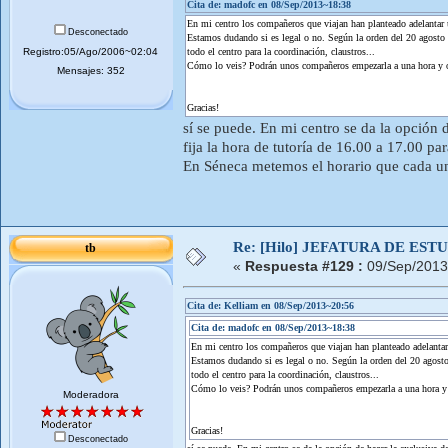
Cita de: madofc en 08/Sep/2013~18:38
En mi centro los compañeros que viajan han planteado adelantar u
Desconectado
Estamos dudando si es legal o no. Según la orden del 20 agosto 
Registro:05/Ago/2006~02:04
todo el centro para la coordinación, claustros...
Cómo lo veis? Podrán unos compañeros empezarla a una hora y ot
Mensajes: 352
Gracias!
sí se puede. En mi centro se da la opción 
fija la hora de tutoría de 16.00 a 17.00 pa
En Séneca metemos el horario que cada un
Re: [Hilo] JEFATURA DE ESTUD
tb
«
Respuesta #129 :
09/Sep/2013
Cita de: Kelliam en 08/Sep/2013~20:56
Cita de: madofc en 08/Sep/2013~18:38
En mi centro los compañeros que viajan han planteado adelantar 
Estamos dudando si es legal o no. Según la orden del 20 agosto
todo el centro para la coordinación, claustros...
Cómo lo veis? Podrán unos compañeros empezarla a una hora y o
Moderadora
Gracias!
Desconectado