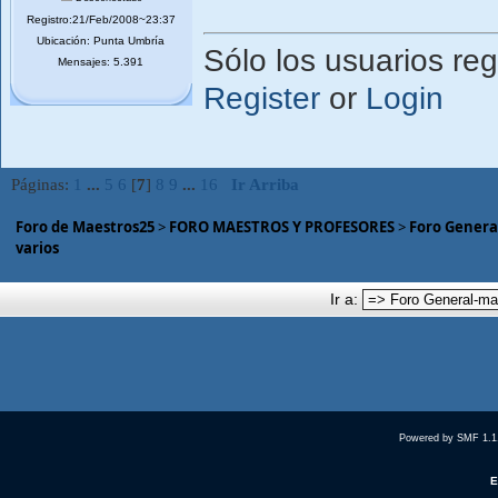
Registro:21/Feb/2008~23:37
Ubicación: Punta Umbría
Sólo los usuarios reg
Mensajes: 5.391
Register
or
Login
Páginas:
1
...
5
6
[
7
]
8
9
...
16
Ir Arriba
Foro de Maestros25
>
FORO MAESTROS Y PROFESORES
>
Foro Genera
varios
Ir a:
Powered by SMF 1.1
E