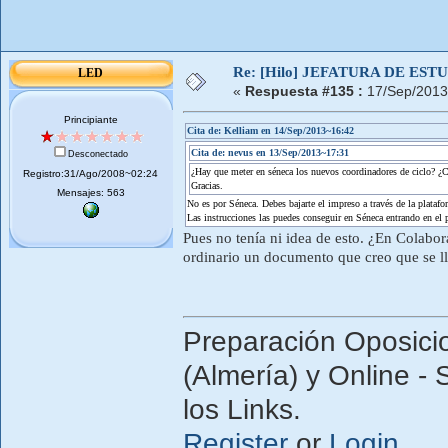
Re: [Hilo] JEFATURA DE ESTUD
LED
«
Respuesta #135 :
17/Sep/2013
Principiante
Cita de: Kelliam en 14/Sep/2013~16:42
Cita de: nevus en 13/Sep/2013~17:31
Desconectado
¿Hay que meter en séneca los nuevos coordinadores de ciclo? ¿
Registro:31/Ago/2008~02:24
Gracias.
Mensajes: 563
No es por Séneca. Debes bajarte el impreso a través de la platafor
Las instrucciones las puedes conseguir en Séneca entrando en el per
Pues no tenía ni idea de esto. ¿En Colab
ordinario un documento que creo que se 
Preparación Oposici
(Almería) y Online - 
los Links.
Register
or
Login