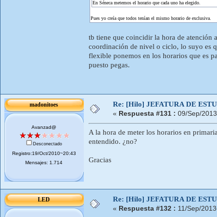
En Séneca metemos el horario que cada uno ha elegido.
Pues yo creía que todos tenían el mismo horario de exclusiva.
tb tiene que coincidir la hora de atención 
coordinación de nivel o ciclo, lo suyo e
flexible ponemos en los horarios que es p
puesto pegas.
Re: [Hilo] JEFATURA DE ESTUD
madonitoes
«
Respuesta #131 :
09/Sep/2013
Avanzad@
A la hora de meter los horarios en primari
entendido. ¿no?
Desconectado
Registro:19/Oct/2010~20:43
Gracias
Mensajes: 1.714
Re: [Hilo] JEFATURA DE ESTUD
LED
«
Respuesta #132 :
11/Sep/2013