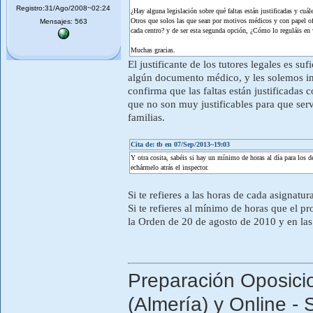
Registro:31/Ago/2008~02:24
¿Hay alguna legislación sobre qué faltas están justificadas y cuá
Otros que solos las que sean por motivos médicos y con papel o
Mensajes: 563
cada centro? y de ser esta segunda opción, ¿Cómo lo reguláis en 
Muchas gracias.
El justificante de los tutores legales es s
algún documento médico, y les solemos ins
confirma que las faltas están justificada
que no son muy justificables para que servi
familias.
Cita de: tb en 07/Sep/2013~19:03
Y otra cosita, sabéis si hay un mínimo de horas al día para los
echármelo atrás el inspector.
Si te refieres a las horas de cada asigna
Si te refieres al mínimo de horas que el p
la Orden de 20 de agosto de 2010 y en las
Preparación Oposici
(Almería) y Online - 