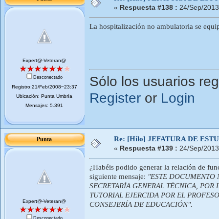
«
Respuesta #138 :
24/Sep/2013
La hospitalización no ambulatoria se equi
Expert@-Veteran@
Sólo los usuarios reg
Desconectado
Registro:21/Feb/2008~23:37
Register
or
Login
Ubicación: Punta Umbría
Mensajes: 5.391
Re: [Hilo] JEFATURA DE ESTUD
Punta
«
Respuesta #139 :
24/Sep/2013
¿Habéis podido generar la relación de funci
siguiente mensaje:
"ESTE DOCUMENTO NO
SECRETARÍA GENERAL TÉCNICA, POR 
TUTORIAL EJERCIDA POR EL PROFES
Expert@-Veteran@
CONSEJERÍA DE EDUCACIÓN".
Desconectado