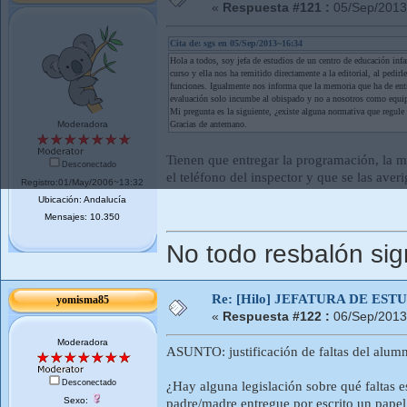
«
Respuesta #121 :
05/Sep/2013
Cita de: sgs en 05/Sep/2013~16:34
Hola a todos, soy jefa de estudios de un centro de educación inf
curso y ella nos ha remitido directamente a la editorial, al pedi
funciones. Igualmente nos informa que la memoria que ha de entre
evaluación solo incumbe al obispado y no a nosotros como equip
Mi pregunta es la siguiente, ¿existe alguna normativa que regule
Moderadora
Gracias de antemano.
Tienen que entregar la programación, la me
Desconectado
el teléfono del inspector y que se las averi
Registro:01/May/2006~13:32
Ubicación: Andalucía
Mensajes: 10.350
No todo resbalón sig
Re: [Hilo] JEFATURA DE ESTUD
yomisma85
«
Respuesta #122 :
06/Sep/2013
Moderadora
ASUNTO: justificación de faltas del alum
Desconectado
¿Hay alguna legislación sobre qué faltas 
Sexo:
padre/madre entregue por escrito un papel 