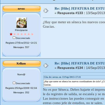
Re: [Hilo] JEFATURA DE ESTUD
nevus
«
Respuesta #133 :
13/Sep/2013
¿Hay que meter en séneca los nuevos coo
Gracias.
Principiante
Desconectado
Registro:27/Ene/2011~14:21
Mensajes: 557
Re: [Hilo] JEFATURA DE ESTUD
Kelliam
«
Respuesta #134 :
14/Sep/2013
Nuev@
Cita de: nevus en 13/Sep/2013~17:31
¿Hay que meter en séneca los nuevos coordinadores de ciclo? ¿C
Desconectado
Gracias.
Registro:05/Ago/2006~02:04
No es por Séneca. Debes bajarte el impreso
Mensajes: 352
le da regirstro de salida, se escanéa y se 
Las instrucciones las puedes conseguir en S
entras como jefe de estudios, no te salen.