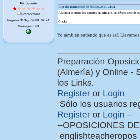
Principiante
Cita de: madonitoes en 09/Sep/2013~21:31
A la hora de meter los horarios en primaria, en Séneca debe de q
Desconectado
Registro:31/Ago/2008~02:24
Gracias
Mensajes: 563
Yo también entiendo que es así. Llevamo
Preparación Oposici
(Almería) y Online - 
los Links.
Register
or
Login
Sólo los usuarios re
Register
or
Login
--
--OPOSICIONES DE
englishteacheropos 