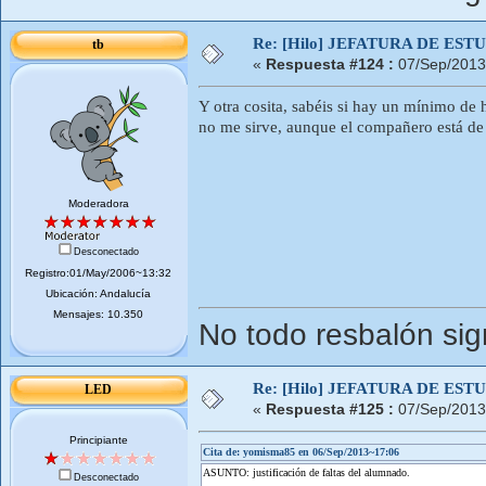
Re: [Hilo] JEFATURA DE ESTUD
tb
«
Respuesta #124 :
07/Sep/2013
Y otra cosita, sabéis si hay un mínimo de 
no me sirve, aunque el compañero está de 
Moderadora
Desconectado
Registro:01/May/2006~13:32
Ubicación: Andalucía
Mensajes: 10.350
No todo resbalón sig
Re: [Hilo] JEFATURA DE ESTUD
LED
«
Respuesta #125 :
07/Sep/2013
Principiante
Cita de: yomisma85 en 06/Sep/2013~17:06
ASUNTO: justificación de faltas del alumnado.
Desconectado