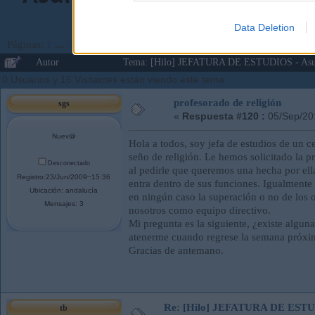
Data Deletion
Páginas:
1
...
5
6
[
7
]
8
9
...
16
Ir Abajo
Autor
Tema: [Hilo] JEFATURA DE ESTUDIOS - Asunt
0 Usuarios y 16 Visitantes están viendo este tema.
profesorado de religión
sgs
«
Respuesta #120 :
05/Sep/20
Nuev@
Hola a todos, soy jefa de estudios de un 
seño de religión. Le hemos solicitado la pr
Desconectado
al pedirle que queremos una hecha por ell
Registro:23/Jun/2009~15:36
entra dentro de sus funciones. Igualmente 
Ubicación: andalucía
en ningún caso la superación o no de los 
Mensajes: 3
nosotros como equipo directivo.
Mi pregunta es la siguiente, ¿existe algun
atenerme cuando regrese la semana próxim
Gracias de antemano.
Re: [Hilo] JEFATURA DE ESTUD
tb