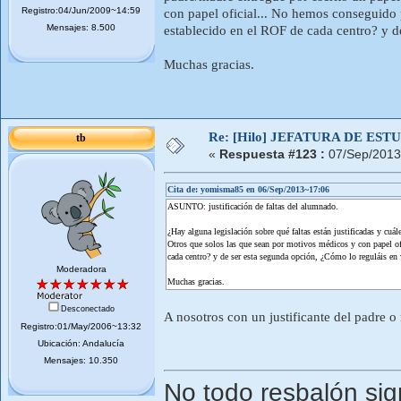
Registro:04/Jun/2009~14:59
con papel oficial... No hemos conseguido
Mensajes: 8.500
establecido en el ROF de cada centro? y d
Muchas gracias.
Re: [Hilo] JEFATURA DE ESTUD
tb
«
Respuesta #123 :
07/Sep/2013
Cita de: yomisma85 en 06/Sep/2013~17:06
ASUNTO: justificación de faltas del alumnado.
¿Hay alguna legislación sobre qué faltas están justificadas y cuá
Otros que solos las que sean por motivos médicos y con papel o
cada centro? y de ser esta segunda opción, ¿Cómo lo reguláis en 
Moderadora
Muchas gracias.
Desconectado
A nosotros con un justificante del padre 
Registro:01/May/2006~13:32
Ubicación: Andalucía
Mensajes: 10.350
No todo resbalón sig