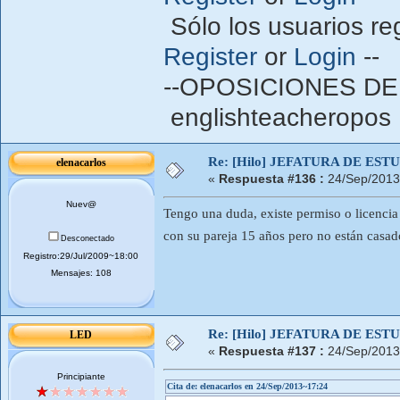
Sólo los usuarios re
Register
or
Login
--
--OPOSICIONES DE
englishteacheropos 
Re: [Hilo] JEFATURA DE ESTUD
elenacarlos
«
Respuesta #136 :
24/Sep/2013
Nuev@
Tengo una duda, existe permiso o licencia
con su pareja 15 años pero no están casa
Desconectado
Registro:29/Jul/2009~18:00
Mensajes: 108
Re: [Hilo] JEFATURA DE ESTUD
LED
«
Respuesta #137 :
24/Sep/2013
Principiante
Cita de: elenacarlos en 24/Sep/2013~17:24