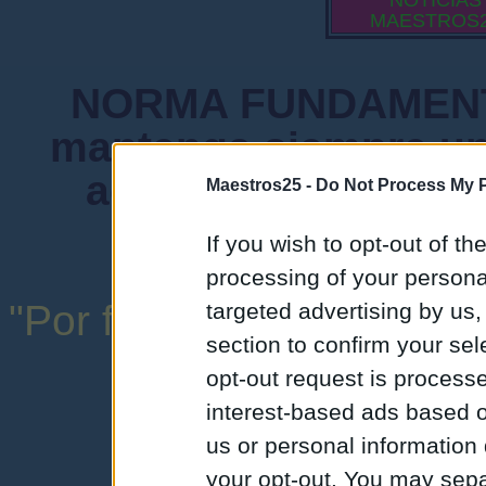
NOTICIAS
MAESTROS
NORMA FUNDAMENTA
mantenga siempre un
admiten mensajes 
Maestros25 -
Do Not Process My P
instituciones ni
If you wish to opt-out of the
processing of your personal
"Por favor, no abuse de l
targeted advertising by us
section to confirm your sel
una expresión y
opt-out request is proces
interest-based ads based o
us or personal information d
your opt-out. You may separ