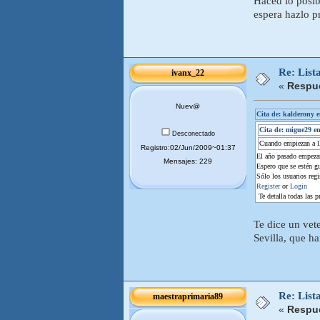
Haced lo posi
espera hazlo 
Re: List
ivanx_22
«
Respue
Nuev@
Cita de: kalderony 
Cita de: migue29 e
Desconectado
Cuando empiezan a ll
Registro:02/Jun/2009~01:37
El año pasado empezar
Mensajes: 229
Espero que se estén g
Sólo los usuarios regi
Register
or
Login
Te detalla todas las p
Te dice un vet
Sevilla, que h
Re: List
maestraprimaria89
«
Respue