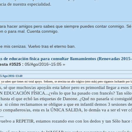
ncia de nuestra especialidad.
para hacer amigos pero sabes que siempre puedes contar conmigo. Sé q
en o para mal. Cuenta conmigo.
e mis cenizas. Vuelvo tras el eterno ban.
as de educación física para consultar llamamientos (Renovadas 2015
sta #3525 :
05/Ago/2016~15:05 »
 05/Ago/2016~13:40
 ya sabes que tienes mi total apoyo. Señores, se avecina un año trágico (otro más) pero sigamos luchando por la
, sé que muchos/as apoyáis esta labor pero es primordial llegar a esos 
DUCACIÓN FÍSICA...¿véis lo que ha pasado con francés? Tan sólo va
r hasta el que echó las etiquetas de Danone. ¿Qué no pasaría si consigui
a si cómo reclamamos se obligue a que en infantil demos 3 sesiones d
o compañeros/as, esta es la ÚNICA SALIDA, lo demás va a ser el ver 
...
 vuelvo a REPETIR, estamos rozando eso con los dedos y tan Sólo 