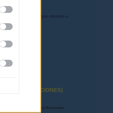
 admiten mensajes que ofendan a
rafía correctas"
CTUAL (OPOSICIONES)
 para consultar llamamientos (Renovadas