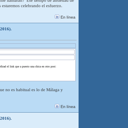
 me llamarán? Ese tiempo de ansiedad de
estaremos celebrando el esfuerzo.
En línea
-2016).
irad el link que a puesto una chica en otro post:
que no es habitual es lo de Málaga y
En línea
-2016).