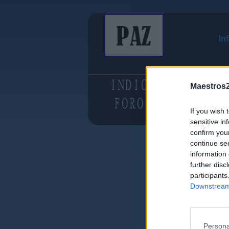
In
Maestros2
If you wish 
sensitive in
confirm you
continue se
information 
further disc
participants
Downstream 
Persona