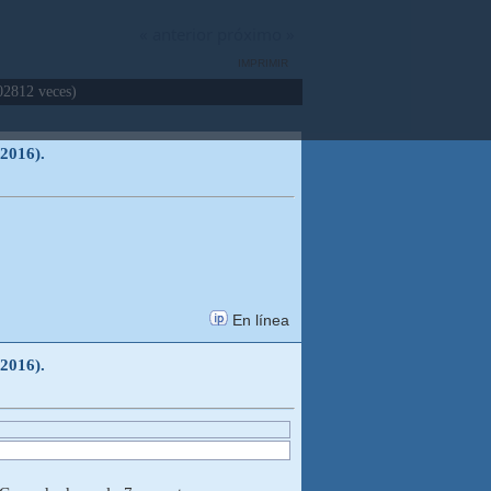
« anterior
próximo »
IMPRIMIR
02812 veces)
-2016).
En línea
-2016).