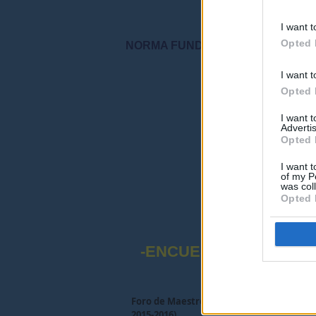
I want t
Opted 
NORMA FUNDAMENTAL DEL FORO: "S
I want t
"Por favor, no 
Opted 
I want 
Advertis
Opted 
I want t
of my P
was col
Opted 
-ENCUESTA SOBRE EL
Foro de Maestros25
>
FORO MAESTROS Y
2015-2016).