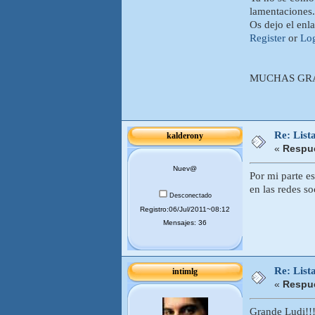
lamentaciones.
Os dejo el enl
Register
or
Lo
MUCHAS GRAC
Re: List
kalderony
«
Respue
Nuev@
Por mi parte es
en las redes s
Desconectado
Registro:06/Jul/2011~08:12
Mensajes: 36
Re: List
intimlg
«
Respue
Grande Ludi!!!