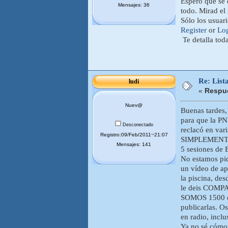
Espero que se 
Mensajes: 36
todo. Mirad el 
Sólo los usuar
Register
or
Lo
Te detalla tod
Re: List
ludi
«
Respue
Nuev@
Buenas tardes,
para que la P
Desconectado
reclacó en va
Registro:09/Feb/2011~21:07
SIMPLEMENTE 
Mensajes: 141
5 sesiones de 
No estamos pid
un vídeo de ap
la piscina, de
le deis COMPA
SOMOS 1500 en
publicarlas. Os
en radio, inclu
Ya no sé cómo