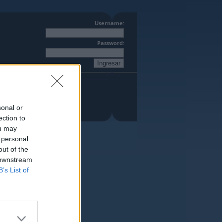
Username:
Password:
sonal or
ection to
ou may
 personal
out of the
 downstream
B’s List of