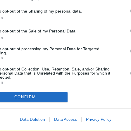
NOTICIAS
PÁGINA PRINCIPAL
MAESTROS25
MAESTROS25
o opt-out of the Sharing of my personal data.
In
e ruega mantenga siempre un lenguaje moderado. No se
personas o instituciones ni que creen crispación"
o opt-out of the Sale of my Personal Data.
abuse de las mayúsculas e intente utilizar una expresión y ortog
In
to opt-out of processing my Personal Data for Targeted
ing.
In
o opt-out of Collection, Use, Retention, Sale, and/or Sharing
ersonal Data that Is Unrelated with the Purposes for which it
lected.
In
CONFIRM
 PROCEDIMENTO SELECTIVO DOCENTE A
Data Deletion
Data Access
Privacy Policy
 PROFESORES
>
Interinos-Maestros
> Tema:
Listas de educación física