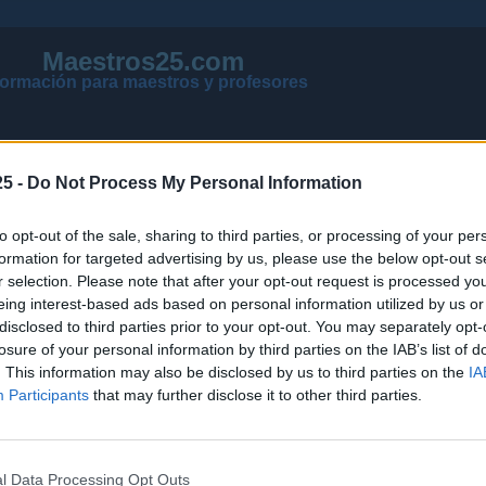
Maestros25.com
formación para maestros y profesores
5 -
Do Not Process My Personal Information
to opt-out of the sale, sharing to third parties, or processing of your per
formation for targeted advertising by us, please use the below opt-out s
r selection. Please note that after your opt-out request is processed y
eing interest-based ads based on personal information utilized by us or
disclosed to third parties prior to your opt-out. You may separately opt-
losure of your personal information by third parties on the IAB’s list of
VER MENSAJES NUEVOS DE TODOS LOS FOROS
. This information may also be disclosed by us to third parties on the
IA
NOTICIAS ACTUALIZADAS OPOSICIONES 2026
Participants
that may further disclose it to other third parties.
PÁGINA PRINCIPAL DE MAESTROS25
l Data Processing Opt Outs