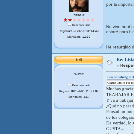
por la importa
Iniciad@
Desconectado
No vine aquí 
Registro:12/Feb/2013~14:43
estaré para bi
Mensajes: 1.379
He resurgido d
Re: List
ludi
«
Respue
Nuev@
Cita de: intimlg en
Grande Ludi!!! Por mí
Desconectado
Muchas gracias
Registro:09/Feb/2011~21:07
TRABAJAR EN E
Mensajes: 141
Y va a trabaja
¿Qué no pasarí
Pensad un poc
de los colegios
De verdad, lo
GUSTA...