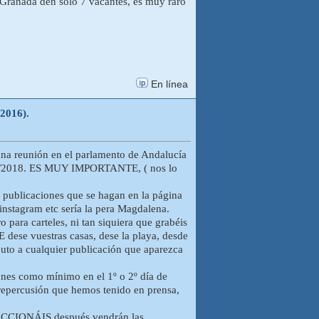
Granada den solo 7 vacantes, es muy raro
En línea
-2016).
una reunión en el parlamento de Andalucía
2017/2018. ES MUY IMPORTANTE, ( nos lo
icaciones que se hagan en la página
 instagram etc sería la pera Magdalena.
 para carteles, ni tan siquiera que grabéis
dese vuestras casas, dese la playa, desde
nuto a cualquier publicación que aparezca
es como mínimo en el 1º o 2º día de
a repercusión que hemos tenido en prensa,
EACCIONÁIS después vendrán las