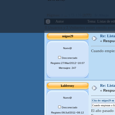
Páginas:
1
...
175
176
[
177
]
Ir Abajo
Autor
Tema: Listas de ed
0 Usuarios y 3 Visitantes están viendo est
Re: List
migue29
«
Respue
Nuev@
Cuando empieza
Desconectado
Registro:27/Mar/2012~16:07
Mensajes: 247
Re: List
kalderony
«
Respue
Nuev@
Cita de: migue29 en
Cuando empiezan a lla
Desconectado
El año pasado 
Registro:06/Jul/2011~08:12