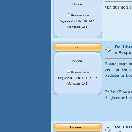
Nuev@
¿En qué nota s
Desconectado
Registro:22/Jul/2016~14:16
Mensajes: 166
Re: List
ludi
«
Respue
Nuev@
Bueno, segui
ver si podemos 
Desconectado
Register
or
Lo
Registro:09/Feb/2011~21:07
Mensajes: 141
En YouTube est
Register
or
Lo
Re: List
Homersito