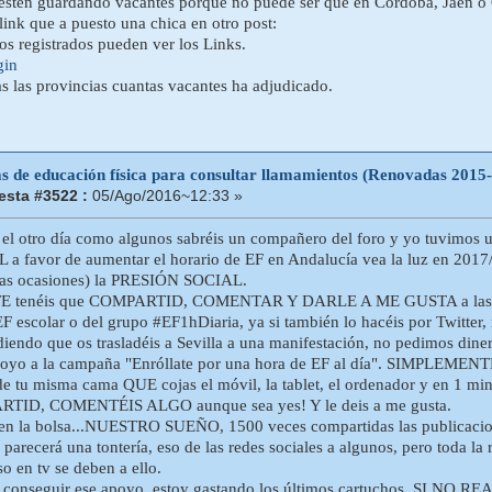
estén guardando vacantes porque no puede ser que en Córdoba, Jaen o 
link que a puesto una chica en otro post:
ios registrados pueden ver los Links.
gin
as las provincias cuantas vacantes ha adjudicado.
as de educación física para consultar llamamientos (Renovadas 2015
sta #3522 :
05/Ago/2016~12:33 »
 el otro día como algunos sabréis un compañero del foro y yo tuvimos 
NL a favor de aumentar el horario de EF en Andalucía vea la luz en 
rias ocasiones) la PRESIÓN SOCIAL.
tenéis que COMPARTID, COMENTAR Y DARLE A ME GUSTA a las publ
EF escolar o del grupo #EF1hDiaria, ya si también lo hacéis por Twitter,
iendo que os trasladéis a Sevilla a una manifestación, no pedimos dinero
oyo a la campaña "Enróllate por una hora de EF al día". SIMPLEMENTE 
sde tu misma cama QUE cojas el móvil, la tablet, el ordenador y en 1 mi
RTID, COMENTÉIS ALGO aunque sea yes! Y le deis a me gusta.
 la bolsa...NUESTRO SUEÑO, 1500 veces compartidas las publicacion
 parecerá una tontería, eso de las redes sociales a algunos, pero toda l
so en tv se deben a ello.
 conseguir ese apoyo, estoy gastando los últimos cartuchos, SI NO R