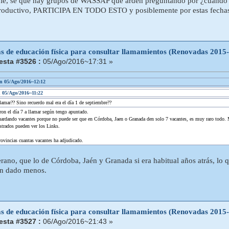
ble, sé que hay grupos de WASSAP que arden preguntando por ¿cuándo
productivo, PARTICIPA EN TODO ESTO y posiblemente por estas fechas 
as de educación física para consultar llamamientos (Renovadas 2015
sta #3526 :
05/Ago/2016~17:31 »
en 05/Ago/2016~12:12
n 05/Ago/2016~11:22
amar?? Sino recuerdo mal era el día 1 de septiembre??
on el día 7 a llamar según tengo apuntado.
uardando vacantes porque no puede ser que en Córdoba, Jaen o Granada den solo 7 vacantes, es muy raro todo. M
strados pueden ver los Links.
rovincias cuantas vacantes ha adjudicado.
erano, que lo de Córdoba, Jaén y Granada si era habitual años atrás, lo 
an dado menos.
as de educación física para consultar llamamientos (Renovadas 2015
sta #3527 :
06/Ago/2016~21:43 »