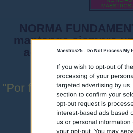
NOTICIAS
MAESTROS
NORMA FUNDAMENTA
mantenga siempre un
admiten mensajes 
Maestros25 -
Do Not Process My P
instituciones ni
If you wish to opt-out of the
processing of your personal
"Por favor, no abuse de l
targeted advertising by us
section to confirm your sel
una expresión y
opt-out request is proces
interest-based ads based o
us or personal information d
your opt-out. You may separ