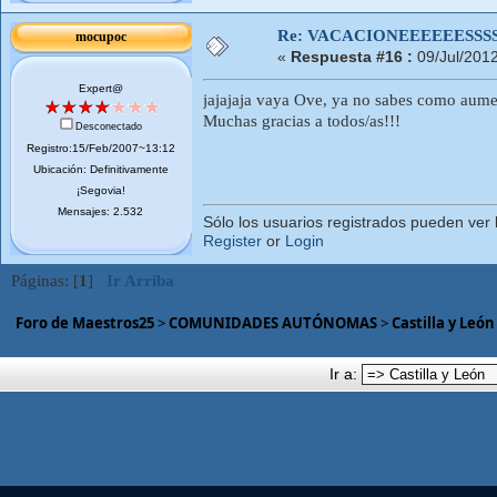
Re: VACACIONEEEEEESSSSSS
mocupoc
«
Respuesta #16 :
09/Jul/201
Expert@
jajajaja vaya Ove, ya no sabes como aume
Muchas gracias a todos/as!!!
Desconectado
Registro:15/Feb/2007~13:12
Ubicación: Definitivamente
¡Segovia!
Mensajes: 2.532
Sólo los usuarios registrados pueden ver 
Register
or
Login
Páginas: [
1
]
Ir Arriba
Foro de Maestros25
>
COMUNIDADES AUTÓNOMAS
>
Castilla y León
Ir a: