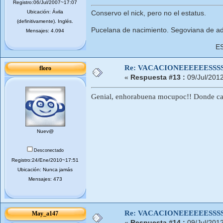
Registro:06/Jul/2007~17:07
Ubicación: Ávila
Conservo el nick, pero no el estatus.
(definitivamente). Inglés.
Pucelana de nacimiento. Segoviana de ad
Mensajes: 4.094
E
Re: VACACIONEEEEEESSSSSS
floro
«
Respuesta #13 :
09/Jul/201
Genial, enhorabuena mocupoc!! Donde cab
Nuev@
Desconectado
Registro:24/Ene/2010~17:51
Ubicación: Nunca jamás
Mensajes: 473
Re: VACACIONEEEEEESSSSSS
May_a147
«
Respuesta #14 :
09/Jul/201