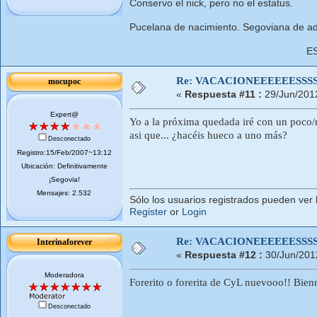
Conservo el nick, pero no el estatus.
Pucelana de nacimiento. Segoviana de ad
E
Re: VACACIONEEEEEESSSSSS
mocupoc
«
Respuesta #11 :
29/Jun/201
Expert@
Yo a la próxima quedada iré con un poco/m
asi que... ¿hacéis hueco a uno más?
Desconectado
Registro:15/Feb/2007~13:12
Ubicación: Definitivamente
¡Segovia!
Mensajes: 2.532
Sólo los usuarios registrados pueden ver 
Register
or
Login
Re: VACACIONEEEEEESSSSSS
Interinaforever
«
Respuesta #12 :
30/Jun/201
Moderadora
Forerito o forerita de CyL nuevooo!! Bie
Desconectado