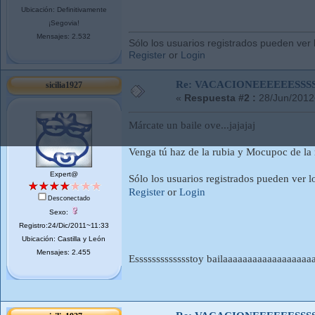
Ubicación: Definitivamente
¡Segovia!
Mensajes: 2.532
Sólo los usuarios registrados pueden ver 
Register
or
Login
Re: VACACIONEEEEEESSSSSS
sicilia1927
«
Respuesta #2 :
28/Jun/2012
Márcate un baile ove...jajajaj
Venga tú haz de la rubia y Mocupoc de la 
Expert@
Sólo los usuarios registrados pueden ver l
Register
or
Login
Desconectado
Sexo:
Registro:24/Dic/2011~11:33
Ubicación: Castilla y León
Mensajes: 2.455
Essssssssssssstoy bailaaaaaaaaaaaaaaaaaaa