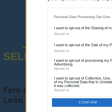
disclosure of your personal
IAB’s list of downstream pa
Personal Data Processing Opt Outs
also be disclosed by us to 
I want to opt-out of the Sharing of 
Downstream Participants
th
Opted In
third parties.
-ENCUESTA SOB
I want to opt-out of the Sale of my 
Opted In
SELECTIVO DOCENT
I want to opt-out of processing my 
Advertising.
Opted In
I want to opt-out of Collection, Use
of my Personal Data that Is Unrelat
it was collected.
Foro de Maestros25
>
COMU
Opted In
León
> Tema:
VACACIONEEEEE
CONFIRM