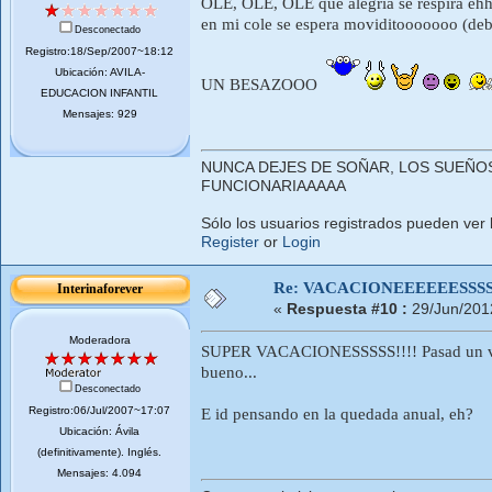
OLE, OLE, OLE que alegría se respira ehh
en mi cole se espera moviditooooooo (debi
Desconectado
Registro:18/Sep/2007~18:12
Ubicación: AVILA-
UN BESAZOOO
EDUCACION INFANTIL
Mensajes: 929
NUNCA DEJES DE SOÑAR, LOS SUEÑOS 
FUNCIONARIAAAAA
Sólo los usuarios registrados pueden ver 
Register
or
Login
Re: VACACIONEEEEEESSSSSS
Interinaforever
«
Respuesta #10 :
29/Jun/201
Moderadora
SUPER VACACIONESSSSS!!!! Pasad un veran
bueno...
Desconectado
Registro:06/Jul/2007~17:07
E id pensando en la quedada anual, eh?
Ubicación: Ávila
(definitivamente). Inglés.
Mensajes: 4.094