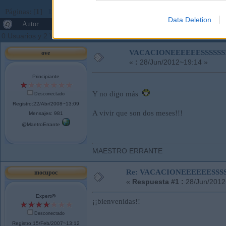
Páginas: [
1
]
Ir Abajo
Data Deletion
Autor
Tema: VACACIONEEEEEESSSSSS!!!!!!!! (Leíd
0 Usuarios y 2 Visitantes están viendo este tema.
VACACIONEEEEEESSSSSS!!!
ove
«
:
28/Jun/2012~19:14 »
Principiante
Y no digo más
Desconectado
Registro:22/Abr/2008~13:09
A vivir que son dos meses!!!
Mensajes: 981
@MaetroErrante
MAESTRO ERRANTE
Re: VACACIONEEEEEESSSSSS
mocupoc
«
Respuesta #1 :
28/Jun/2012
Expert@
¡¡bienvenidas!!
Desconectado
Registro:15/Feb/2007~13:12