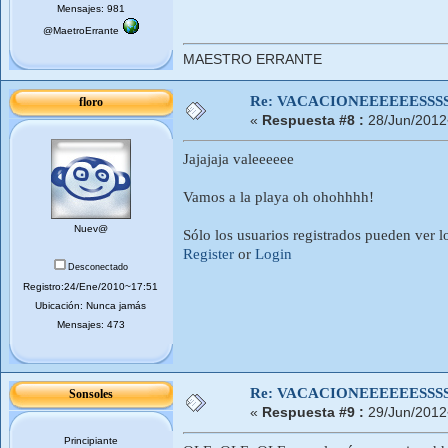
Mensajes: 981
@MaetroErrante
MAESTRO ERRANTE
Re: VACACIONEEEEEESSSSSS
floro
«
Respuesta #8 :
28/Jun/2012
Jajajaja valeeeeee
Vamos a la playa oh ohohhhh!
Nuev@
Sólo los usuarios registrados pueden ver l
Register
or
Login
Desconectado
Registro:24/Ene/2010~17:51
Ubicación: Nunca jamás
Mensajes: 473
Re: VACACIONEEEEEESSSSSS
Sonsoles
«
Respuesta #9 :
29/Jun/2012
Principiante