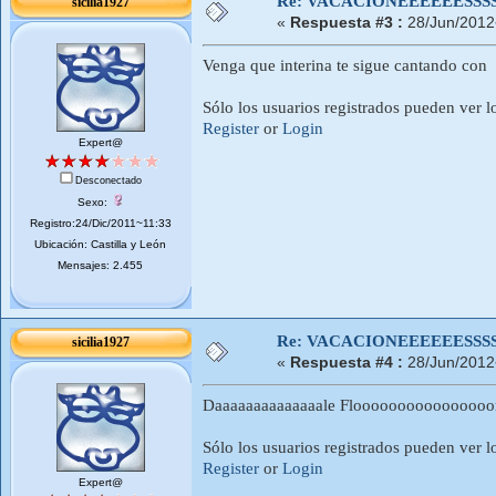
Re: VACACIONEEEEEESSSSSS
sicilia1927
«
Respuesta #3 :
28/Jun/2012
Venga que interina te sigue cantando con 
Sólo los usuarios registrados pueden ver l
Register
or
Login
Expert@
Desconectado
Sexo:
Registro:24/Dic/2011~11:33
Ubicación: Castilla y León
Mensajes: 2.455
Re: VACACIONEEEEEESSSSSS
sicilia1927
«
Respuesta #4 :
28/Jun/2012
Daaaaaaaaaaaaaale Floooooooooooooooo
Sólo los usuarios registrados pueden ver l
Register
or
Login
Expert@