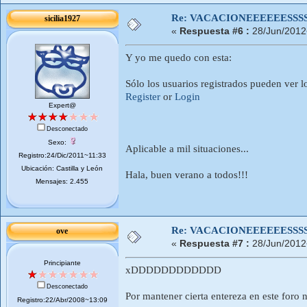
Re: VACACIONEEEEEESSSSSS
sicilia1927
«
Respuesta #6 :
28/Jun/2012
Y yo me quedo con esta:
Sólo los usuarios registrados pueden ver l
Register
or
Login
Expert@
Desconectado
Sexo:
Aplicable a mil situaciones...
Registro:24/Dic/2011~11:33
Ubicación: Castilla y León
Hala, buen verano a todos!!!
Mensajes: 2.455
Re: VACACIONEEEEEESSSSSS
ove
«
Respuesta #7 :
28/Jun/2012
Principiante
xDDDDDDDDDDDD
Desconectado
Por mantener cierta entereza en este foro 
Registro:22/Abr/2008~13:09