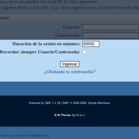
mos, pero no puedes ver el perfil de otras personas.
r ingresa abajo o haz clic
-aquí-
para registrar una cuenta en Foro de Ma
esar
Usuario:
Contraseña:
Duración de la sesión en minutos:
Recordar siempre Usuario/Contraseña:
¿Olvidaste tu contraseña?
Powered by SMF 1.1.16
|
SMF © 2006-2009, Simple Machines
E-N Theme
by
N a t i
ndan a personas o instituciones.