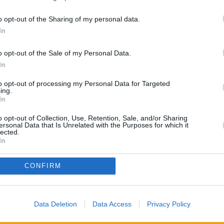
MAESTROS25
MAESTROS25
o opt-out of the Sharing of my personal data.
e ruega mantenga siempre un lenguaje moderado. No s
In
creen crispación"
o opt-out of the Sale of my Personal Data.
 e intente utilizar una expresión y ortografía correctas"
In
to opt-out of processing my Personal Data for Targeted
ing.
In
o opt-out of Collection, Use, Retention, Sale, and/or Sharing
ersonal Data that Is Unrelated with the Purposes for which it
lected.
In
CONFIRM
 PROCEDIMENTO SELECTIVO DOCENTE A
Data Deletion
Data Access
Privacy Policy
encia!