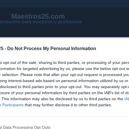
Maestros25.com
formación para maestros y profesores
5 -
Do Not Process My Personal Information
to opt-out of the sale, sharing to third parties, or processing of your per
formation for targeted advertising by us, please use the below opt-out s
r selection. Please note that after your opt-out request is processed y
eing interest-based ads based on personal information utilized by us or
disclosed to third parties prior to your opt-out. You may separately opt-
losure of your personal information by third parties on the IAB’s list of
VER MENSAJES NUEVOS DE TODOS LOS FOROS
. This information may also be disclosed by us to third parties on the
IA
NOTICIAS ACTUALIZADAS OPOSICIONES 2026
Participants
that may further disclose it to other third parties.
PÁGINA PRINCIPAL DE MAESTROS25
l Data Processing Opt Outs
NOTICIAS
PÁGINA PRINCIPAL