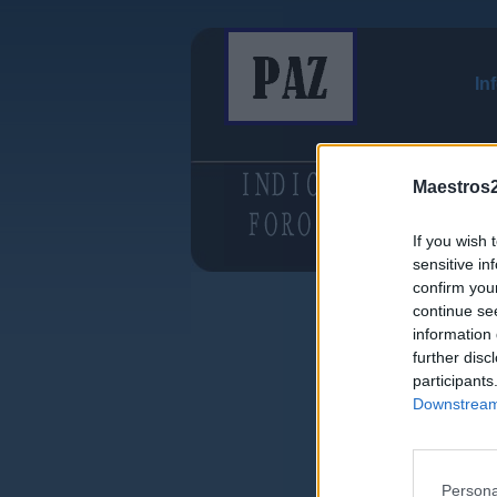
In
Maestros2
If you wish 
sensitive in
confirm you
continue se
information 
further disc
participants
Downstream 
Persona