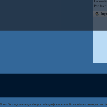
Lo senti
Por favo
Ingr
Notas: Se ruega mantenga siempre un lenguaje moderado. No se admiten mensajes que ofe