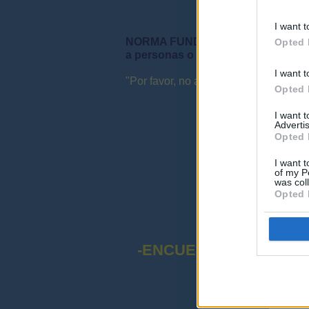
I want t
NORMA FUNDAMENTAL DEL FORO: "S
Opted 
a personas o instituciones ni que 
I want t
"Por favor, no abuse de las mayúsculas
Opted 
I want 
Advertis
Opted 
I want t
of my P
was col
Opted 
-ENCUESTA SOBRE EL
¡Advert