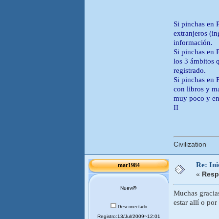
Si pinchas en 
extranjeros (in
información.
Si pinchas en 
los 3 ámbitos 
registrado.
Si pinchas en 
con libros y ma
muy poco y en 
II
Civilization
Re: Ini
mar1984
«
Resp
Nuev@
Muchas gracias
estar allí o po
Desconectado
Registro:13/Jul/2009~12:01