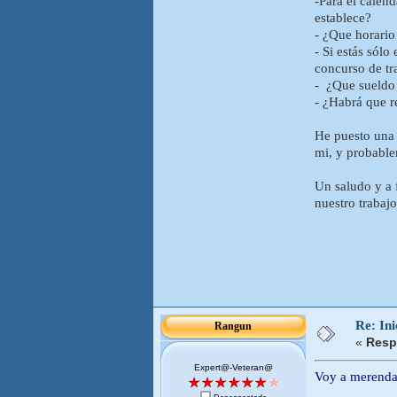
-Para el calen
establece?
- ¿Que horario
- Si estás sólo
concurso de tr
- ¿Que sueldo
- ¿Habrá que r
He puesto una 
mi, y probabl
Un saludo y a 
nuestro trabajo
Re: Ini
Rangun
«
Resp
Expert@-Veteran@
Voy a merendar