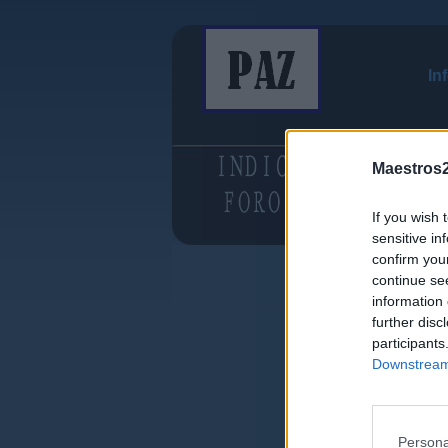
In
Maestros2
If you wish 
sensitive in
confirm you
continue se
information 
further disc
participants
Downstream 
Persona