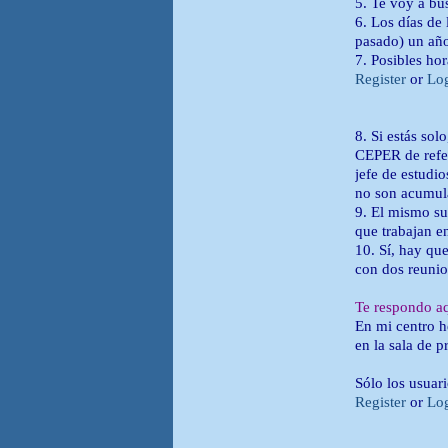
5. Te voy a bu
6. Los días de
pasado) un año 
7. Posibles ho
Register
or
Lo
8. Si estás sol
CEPER de refer
jefe de estudio
no son acumulab
9. El mismo su
que trabajan en
10. Sí, hay qu
con dos reunio
Te respondo aq
En mi centro h
en la sala de p
Sólo los usuar
Register
or
Lo