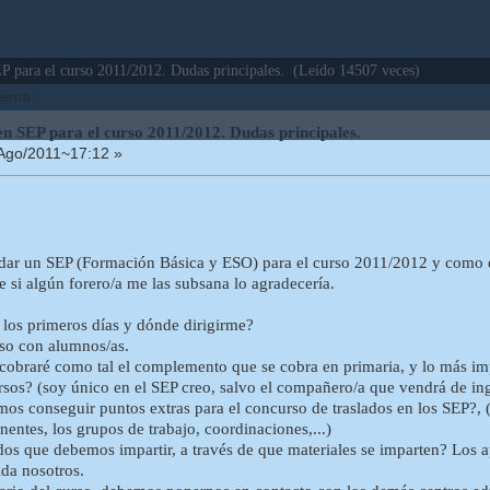
P para el curso 2011/2012. Dudas principales. (Leído 14507 veces)
 tema.
 en SEP para el curso 2011/2012. Dudas principales.
Ago/2011~17:12 »
!
ar un SEP (Formación Básica y ESO) para el curso 2011/2012 y como e
e si algún forero/a me las subsana lo agradecería.
 los primeros días y dónde dirigirme?
urso con alumnos/as.
y cobraré como tal el complemento que se cobra en primaria, y lo más i
rsos? (soy único en el SEP creo, salvo el compañero/a que vendrá de i
s conseguir puntos extras para el concurso de traslados en los SEP?, (
nentes, los grupos de trabajo, coordinaciones,...)
dos que debemos impartir, a través de que materiales se imparten? Los 
ida nosotros.