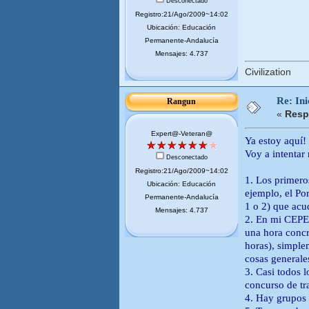
Desconectado
Registro:21/Ago/2009~14:02
Ubicación: Educación
Permanente-Andalucía
Mensajes: 4.737
Civilization
Re: Ini
Rangun
«
Resp
Expert@-Veteran@
Ya estoy aquí!
Voy a intentar
Desconectado
Registro:21/Ago/2009~14:02
1. Los primero
Ubicación: Educación
ejemplo, el Po
Permanente-Andalucía
1 o 2) que acu
Mensajes: 4.737
2. En mi CEPER
una hora concr
horas), simple
cosas generale
3. Casi todos 
concurso de tra
4. Hay grupos d