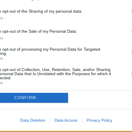
NOTICIAS
PÁGINA PRINCIPAL
MAESTROS25
MAESTROS25
o opt-out of the Sharing of my personal data.
In
e ruega mantenga siempre un lenguaje moderado. No se
personas o instituciones ni que creen crispación"
o opt-out of the Sale of my Personal Data.
abuse de las mayúsculas e intente utilizar una expresión y ortog
In
to opt-out of processing my Personal Data for Targeted
ing.
In
o opt-out of Collection, Use, Retention, Sale, and/or Sharing
ersonal Data that Is Unrelated with the Purposes for which it
lected.
In
CONFIRM
 PROCEDIMENTO SELECTIVO DOCENTE A
Data Deletion
Data Access
Privacy Policy
ALIDADES
>
Educación de Adultos
> Tema:
Inicio en SEP para el curso 20