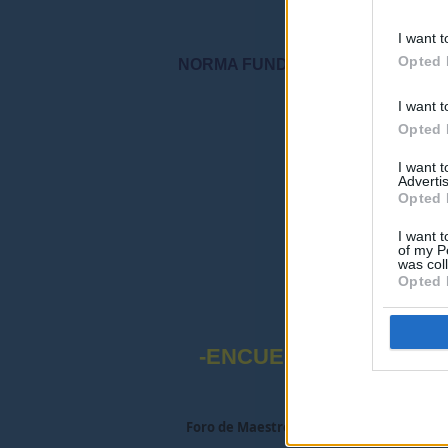
I want t
Opted 
NORMA FUNDAMENTAL DEL FORO: "S
I want t
"Por favor, no 
Opted 
I want 
Advertis
Opted 
I want t
of my P
was col
Opted 
-ENCUESTA SOBRE EL
Foro de Maestros25
>
MAESTROS-ESPECI