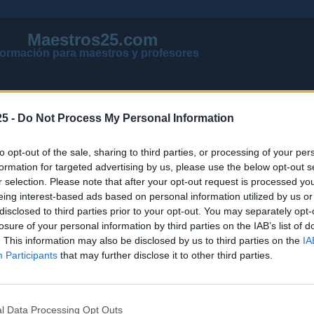
Maestros25.com
formación para maestros y profesores
5 -
Do Not Process My Personal Information
to opt-out of the sale, sharing to third parties, or processing of your per
formation for targeted advertising by us, please use the below opt-out s
r selection. Please note that after your opt-out request is processed y
eing interest-based ads based on personal information utilized by us or
disclosed to third parties prior to your opt-out. You may separately opt-
losure of your personal information by third parties on the IAB’s list of
VER MENSAJES NUEVOS DE TODOS LOS FOROS
. This information may also be disclosed by us to third parties on the
IA
NOTICIAS ACTUALIZADAS OPOSICIONES 2026
Participants
that may further disclose it to other third parties.
PÁGINA PRINCIPAL DE MAESTROS25
l Data Processing Opt Outs