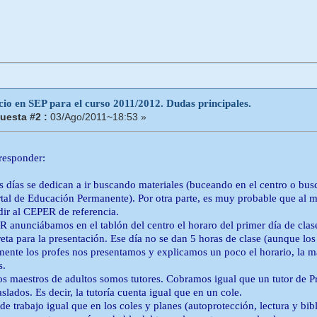
cio en SEP para el curso 2011/2012. Dudas principales.
uesta #2 :
03/Ago/2011~18:53 »
 responder:
s días se dedican a ir buscando materiales (buceando en el centro o busc
rtal de Educación Permanente). Por otra parte, es muy probable que al m
dir al CEPER de referencia.
 anunciábamos en el tablón del centro el horaro del primer día de clase
eta para la presentación. Ese día no se dan 5 horas de clase (aunque lo
mente los profes nos presentamos y explicamos un poco el horario, la 
s.
los maestros de adultos somos tutores. Cobramos igual que un tutor de P
slados. Es decir, la tutoría cuenta igual que en un cole.
e trabajo igual que en los coles y planes (autoprotección, lectura y bibl