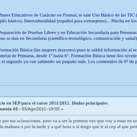
Planes Educativos de Carácter no Formal, te sale Uso Básico de las TIC 
glés básico), Interculturalidad (español para extranjeros)... Pincha en l
Preparación de Pruebas Libres y en Educación Secundaria para Personas 
que se dan en Secundaria (científico-tecnológico, comunicación y salud).
Formación Básica (las mujeres mayores) pues te saldrá información al re
terial de Primaria, desde 1º hasta 6º. Formación Básica tiene dos niveles:
el segundo ya van sabiendo un poquito más. Los contenidos de 6º de pri
cio en SEP para el curso 2011/2012. Dudas principales.
uesta #3 :
03/Ago/2011~19:05 »
 por tus aclaraciones, pero va a ser la primera vez que voy a estar en un
r la mañana o por la tarde y a qué hora o si tengo que ir al cep al que p