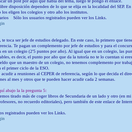
scar un post por aquí que habla del tema, luego te pongo el enlace.
 libre disposición dependen de lo que se elija en la localidad del SEP. 
los eligen los colegios y otro año los institutos.
rarios Sólo los usuarios registrados pueden ver los Links.
gin
o, te toca ser jefe de estudios delegado. En este caso, lo primero que tie
encia. Te pagan un complemento por jefe de estudios y para el concurso 
s en un colegio (2'5 puntos por año). Al igual que en un colegio, las pun
les, es decir, el punto por año que da la tutoría no te lo cuentan si eres
eldo que un maestro de un colegio, no tenemos complemento por trabajar
 el primer ciclo de la ESO.
e acudir a reuniones al CEPER de referencia, según lo que decida el di
nes al mes y otros que te pueden hacer acudir cada 2 semanas.
uí abajo la la pregunta 5:
emos tirado más de coger libros de Secundaria de un lado y otro (en m
rofesores, no recuerdo editoriales), pero también de este enlace de Intern
ios registrados pueden ver los Links.
gin