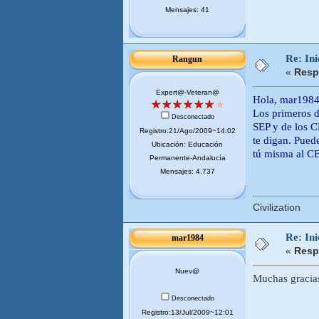
Mensajes: 41
Re: Ini
Rangun
«
Resp
Expert@-Veteran@
Hola, mar1984
Los primeros dí
Desconectado
SEP y de los 
Registro:21/Ago/2009~14:02
te digan. Pued
Ubicación: Educación
tú misma al CE
Permanente-Andalucía
Mensajes: 4.737
Civilization
Re: Ini
mar1984
«
Resp
Nuev@
Muchas gracia
Desconectado
Registro:13/Jul/2009~12:01