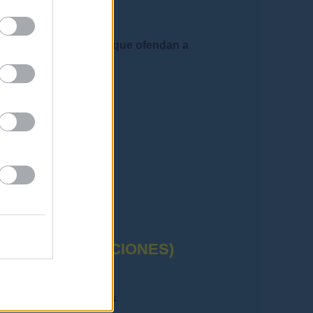
 admiten mensajes que ofendan a
rafía correctas"
CTUAL (OPOSICIONES)
11/2012. Dudas principales.