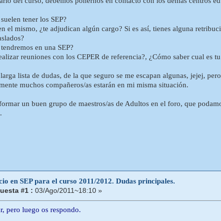
dario del curso, debemos ponernos en contacto con los demás centros edu
 suelen tener los SEP?
 en el mismo, ¿te adjudican algún cargo? Si es así, tienes alguna retribuc
aslados?
 tendremos en una SEP?
ealizar reuniones con los CEPER de referencia?, ¿Cómo saber cual es t
larga lista de dudas, de la que seguro se me escapan algunas, jejej, per
emente muchos compañeros/as estarán en mi misma situación.
formar un buen grupo de maestros/as de Adultos en el foro, que podamo
.
cio en SEP para el curso 2011/2012. Dudas principales.
uesta #1 :
03/Ago/2011~18:10 »
, pero luego os respondo.