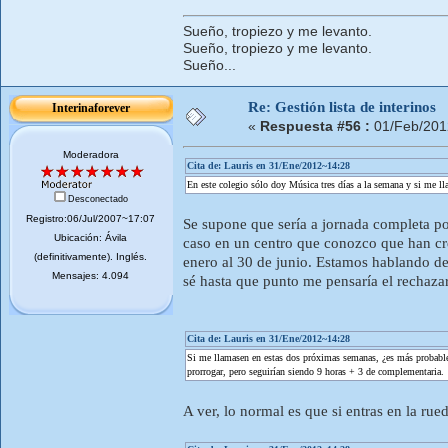
Sueño, tropiezo y me levanto.
Sueño, tropiezo y me levanto.
Sueño...
Re: Gestión lista de interinos
Interinaforever
«
Respuesta #56 :
01/Feb/201
Moderadora
Cita de: Lauris en 31/Ene/2012~14:28
En este colegio sólo doy Música tres días a la semana y si me lla
Desconectado
Registro:06/Jul/2007~17:07
Se supone que sería a jornada completa po
Ubicación: Ávila
caso en un centro que conozco que han cre
(definitivamente). Inglés.
enero al 30 de junio. Estamos hablando de 
Mensajes: 4.094
sé hasta que punto me pensaría el rechazar
Cita de: Lauris en 31/Ene/2012~14:28
Si me llamasen en estas dos próximas semanas, ¿es más probable q
prorrogar, pero seguirían siendo 9 horas + 3 de complementaria.
A ver, lo normal es que si entras en la ru