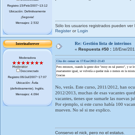
Registro:15/Feb/2007~13:12
Ubicación: Definitivamente
¡Segovia!
Mensajes: 2.532
Sólo los usuarios registrados pueden ver 
Register
or
Login
Re: Gestión lista de interinos
Interinaforever
«
Respuesta #50 :
18/Ene/201
Moderadora
Cita de: comar en 17/Ene/2012~21:43
Pero entonces, cuando la gente dice "estoy en tal puesto", y se le
exactamente igual, se volvería a quedar más o menos en la misma 
Desconectado
Gracias
Registro:06/Jul/2007~17:07
Ubicación: Ávila
No, verás. Este curso, 2011/2012, han ocu
(definitivamente). Inglés.
2012/2013, muchas de esas vacantes quedar
Mensajes: 4.094
vacantes, tienes que sumarle las nuevas j
Por ejemplo, si este curso había 100 vacan
mueven. No sé si me explico.
Conservo el nick, pero no el estatus.