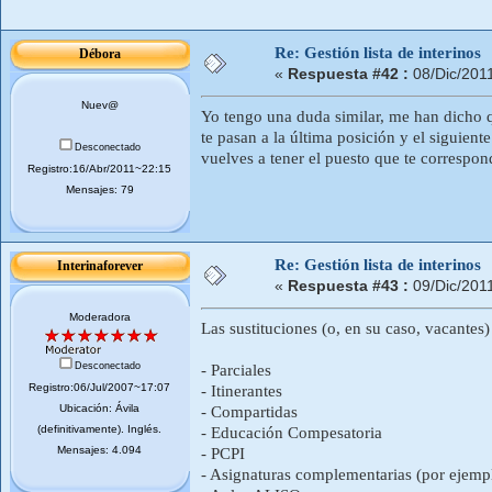
Re: Gestión lista de interinos
Débora
«
Respuesta #42 :
08/Dic/201
Nuev@
Yo tengo una duda similar, me han dicho qu
te pasan a la última posición y el siguiente
Desconectado
vuelves a tener el puesto que te correspo
Registro:16/Abr/2011~22:15
Mensajes: 79
Re: Gestión lista de interinos
Interinaforever
«
Respuesta #43 :
09/Dic/201
Moderadora
Las sustituciones (o, en su caso, vacantes)
Desconectado
- Parciales
Registro:06/Jul/2007~17:07
- Itinerantes
Ubicación: Ávila
- Compartidas
(definitivamente). Inglés.
- Educación Compesatoria
Mensajes: 4.094
- PCPI
- Asignaturas complementarias (por ejem