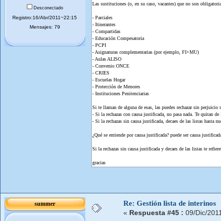
Las sustituciones (o, en su caso, vacantes) que no son obligatoria
Desconectado
Registro:16/Abr/2011~22:15
- Parciales
- Itinerantes
Mensajes: 79
- Compartidas
- Educación Compesatoria
- PCPI
- Asignaturas complementarias (por ejemplo, FI+MU)
- Aulas ALISO
- Convenio ONCE
- CRIES
- Escuelas Hogar
- Protección de Menores
- Instituciones Penitenciarias
Si te llaman de alguna de esas, las puedes rechazar sin perjuicio 
- Si la rechazas con causa justificada, no pasa nada. Te quitan de 
- Si la rechazas sin causa justificada, decaes de las listas hasta
¿Qué se entiende por causa justificada? puede ser causa justifica
Si la rechazas sin causa justificada y decaes de las listas te refie
gracias
Re: Gestión lista de interinos
summer
«
Respuesta #45 :
09/Dic/201