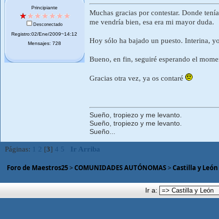
Principiante
Muchas gracias por contestar. Donde tenía
me vendría bien, esa era mi mayor duda.
Desconectado
Registro:02/Ene/2009~14:12
Hoy sólo ha bajado un puesto. Interina, yo
Mensajes: 728
Bueno, en fin, seguiré esperando el momen
Gracias otra vez, ya os contaré
Sueño, tropiezo y me levanto.
Sueño, tropiezo y me levanto.
Sueño...
Páginas:
1
2
[
3
]
4
5
Ir Arriba
Foro de Maestros25
>
COMUNIDADES AUTÓNOMAS
>
Castilla y León
Ir a: