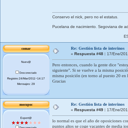
Conservo el nick, pero no el estatus.
Pucelana de nacimiento. Segoviana de ad
E
Re: Gestión lista de interinos
comar
«
Respuesta #48 :
17/Ene/201
Nuev@
Pero entonces, cuando la gente dice "estoy 
siguiente". Si se vuelve a la misma posici
Desconectado
misma posición (en torno al puesto 20 en l
Registro:24/Mar/2011~14:17
Gracias
Mensajes: 29
Re: Gestión lista de interinos
mocupoc
«
Respuesta #49 :
17/Ene/201
Expert@
lo normal es que el año de oposiciones co
puntos altos se coge vacantes de media jo
Desconectado