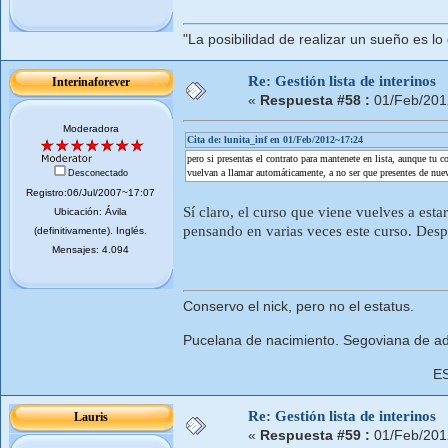
"La posibilidad de realizar un sueño es lo
Re: Gestión lista de interinos
Interinaforever
«
Respuesta #58 :
01/Feb/201
Moderadora
Cita de: lunita_inf en 01/Feb/2012~17:24
pero si presentas el contrato para mantenete en lista, aunque tu con
vuelvan a llamar automáticamente, a no ser que presentes de nuev
Desconectado
Registro:06/Jul/2007~17:07
Sí claro, el curso que viene vuelves a esta
Ubicación: Ávila
pensando en varias veces este curso. Despu
(definitivamente). Inglés.
Mensajes: 4.094
Conservo el nick, pero no el estatus.
Pucelana de nacimiento. Segoviana de ad
E
Re: Gestión lista de interinos
Lauris
«
Respuesta #59 :
01/Feb/201