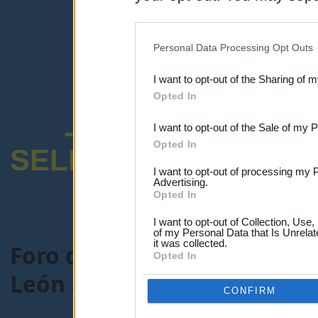
disclosure of your personal
IAB’s list of downstream pa
Personal Data Processing Opt Outs
also be disclosed by us to 
I want to opt-out of the Sharing of 
Downstream Participants
th
Opted In
third parties.
-ENCUESTA SOB
I want to opt-out of the Sale of my 
Opted In
SELECTIVO DOCENT
I want to opt-out of processing my 
Advertising.
Opted In
I want to opt-out of Collection, Use
of my Personal Data that Is Unrelat
it was collected.
Foro de Maestros25
>
COMU
Opted In
León
> Tema:
Gestión lista 
CONFIRM