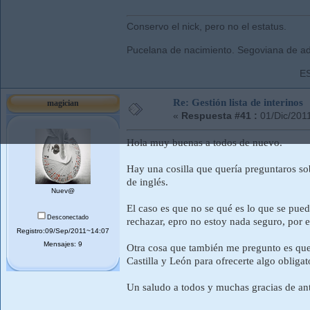
Conservo el nick, pero no el estatus.
Pucelana de nacimiento. Segoviana de ad
E
Re: Gestión lista de interinos
magician
«
Respuesta #41 :
01/Dic/201
Hola muy buenas a todos de nuevo.
Hay una cosilla que quería preguntaros sob
de inglés.
Nuev@
El caso es que no se qué es lo que se pue
Desconectado
rechazar, epro no estoy nada seguro, por 
Registro:09/Sep/2011~14:07
Mensajes: 9
Otra cosa que también me pregunto es que
Castilla y León para ofrecerte algo oblig
Un saludo a todos y muchas gracias de a