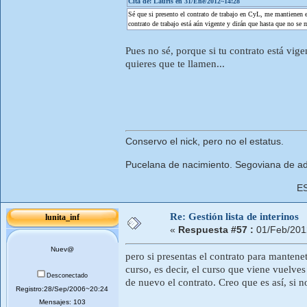
Cita de: Lauris en 31/Ene/2012~14:28
Sé que si presento el contrato de trabajo en CyL, me mantienen en
contrato de trabajo está aún vigente y dirán que hasta que no se
Pues no sé, porque si tu contrato está vig
quieres que te llamen...
Conservo el nick, pero no el estatus.
Pucelana de nacimiento. Segoviana de ad
E
Re: Gestión lista de interinos
lunita_inf
«
Respuesta #57 :
01/Feb/201
Nuev@
pero si presentas el contrato para mantenet
curso, es decir, el curso que viene vuelves
Desconectado
de nuevo el contrato. Creo que es así, si 
Registro:28/Sep/2006~20:24
Mensajes: 103