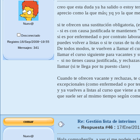
creo que esta duda ya ha salido o estoy te
aprecio como la que más¡ yq yo la que men
Nuev@
si te ofrecen una sustitución obligatoria, 
- si es con causa justificada te mantienen
Desconectado
si es por enfermedad o por contrato laboral
Registro:16/Sep/2008~19:55
puedes volver a listas o si te curas de tu 
Mensajes: 341
De todos modos, te vuelven a llamar el cu
llamar el curso siguiente para vacantes y
- si no tienes causa justificada, y rechazas
llamar (si te llega por tu puesto claro)
Cuando te ofrecen vacante y rechazas, te q
excepcionales (como enfermedad o por tener
y ya vuelves a listas al curso que viene a
que suele ser al msimo tiempo según come
Re: Gestión lista de interinos
comar
«
Respuesta #46 :
17/Ene/201
Nuev@
Hola compañer@s, a ver si me podeis acla