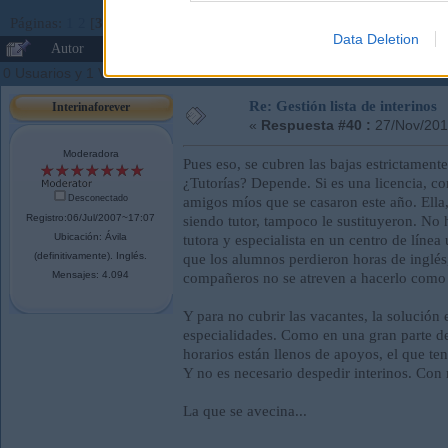
Páginas:
1
2
[
3
]
4
5
Ir Abajo
Data Deletion
Autor
Tema: Gestión lista de interinos (Leído 137279
0 Usuarios y 1 Visitante están viendo este tema.
Re: Gestión lista de interinos
Interinaforever
«
Respuesta #40 :
27/Nov/201
Moderadora
Pues eso, se cubren las bajas estrictament
¿Tutorías? Depende. Si es una licencia, co
Desconectado
amigos míos que se casaron este año. Ella, q
Registro:06/Jul/2007~17:07
siendo tutor, tampoco le sustituyeron. No
Ubicación: Ávila
tutora y especialista en un centro de líne
(definitivamente). Inglés.
que los alumnos perdieron horas de inglés,
Mensajes: 4.094
compañeros no se atreven a hacerlo como 
Y para no cubrir las vacantes, la solución 
especialidades. Como en una gran parte de
horarios están llenos de apoyos, el que ten
Y no es necesario despedir interinos. Con 
La que se avecina...