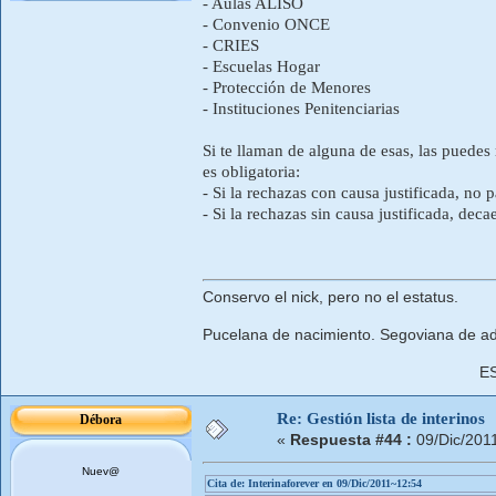
- Aulas ALISO
- Convenio ONCE
- CRIES
- Escuelas Hogar
- Protección de Menores
- Instituciones Penitenciarias
Si te llaman de alguna de esas, las puedes 
es obligatoria:
- Si la rechazas con causa justificada, no p
- Si la rechazas sin causa justificada, dec
Conservo el nick, pero no el estatus.
Pucelana de nacimiento. Segoviana de ad
E
Re: Gestión lista de interinos
Débora
«
Respuesta #44 :
09/Dic/201
Nuev@
Cita de: Interinaforever en 09/Dic/2011~12:54