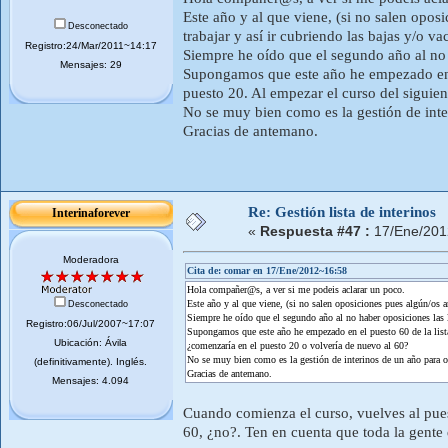
Este año y al que viene, (si no salen oposi
Desconectado
trabajar y así ir cubriendo las bajas y/o v
Registro:24/Mar/2011~14:17
Siempre he oído que el segundo año al no 
Mensajes: 29
Supongamos que este año he empezado en el
puesto 20. Al empezar el curso del siguie
No se muy bien como es la gestión de inte
Gracias de antemano.
Re: Gestión lista de interinos
Interinaforever
«
Respuesta #47 :
17/Ene/201
Moderadora
Cita de: comar en 17/Ene/2012~16:58
Hola compañer@s, a ver si me podeis aclarar un poco.
Este año y al que viene, (si no salen oposiciones pues algún/os añ
Desconectado
Siempre he oído que el segundo año al no haber oposiciones las 
Registro:06/Jul/2007~17:07
Supongamos que este año he empezado en el puesto 60 de la lista 
Ubicación: Ávila
¿comenzaría en el puesto 20 o volvería de nuevo al 60?
No se muy bien como es la gestión de interinos de un año para o
(definitivamente). Inglés.
Gracias de antemano.
Mensajes: 4.094
Cuando comienza el curso, vuelves al pues
60, ¿no?. Ten en cuenta que toda la gente 