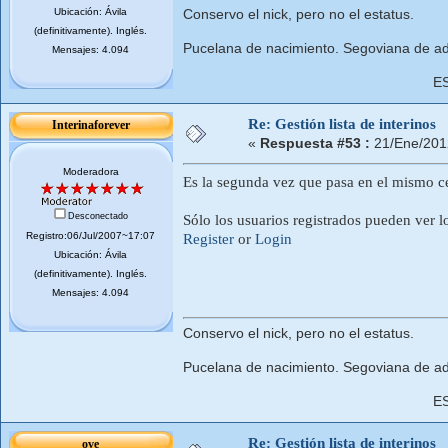
Ubicación: Ávila
Conservo el nick, pero no el estatus.
(definitivamente). Inglés.
Pucelana de nacimiento. Segoviana de ad
Mensajes: 4.094
E
Re: Gestión lista de interinos
Interinaforever
«
Respuesta #53 :
21/Ene/201
Moderadora
Es la segunda vez que pasa en el mismo ce
Desconectado
Sólo los usuarios registrados pueden ver l
Registro:06/Jul/2007~17:07
Register
or
Login
Ubicación: Ávila
(definitivamente). Inglés.
Mensajes: 4.094
Conservo el nick, pero no el estatus.
Pucelana de nacimiento. Segoviana de ad
E
Re: Gestión lista de interinos
ove