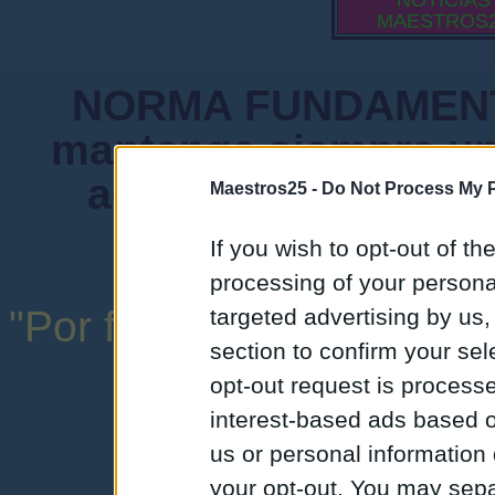
NOTICIAS
MAESTROS
NORMA FUNDAMENTA
mantenga siempre un
admiten mensajes 
Maestros25 -
Do Not Process My P
instituciones ni
If you wish to opt-out of the
processing of your personal
"Por favor, no abuse de l
targeted advertising by us
section to confirm your sel
una expresión y
opt-out request is proces
interest-based ads based o
us or personal information d
your opt-out. You may separ