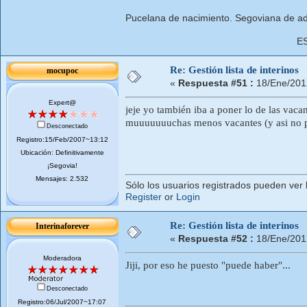
Pucelana de nacimiento. Segoviana de ad
E
Re: Gestión lista de interinos
mocupoc
«
Respuesta #51 :
18/Ene/201
Expert@
jeje yo también iba a poner lo de las vaca
muuuuuuuchas menos vacantes (y asi no p
Desconectado
Registro:15/Feb/2007~13:12
Ubicación: Definitivamente
¡Segovia!
Mensajes: 2.532
Sólo los usuarios registrados pueden ver 
Register
or
Login
Re: Gestión lista de interinos
Interinaforever
«
Respuesta #52 :
18/Ene/201
Moderadora
Jiji, por eso he puesto "puede haber"...
Desconectado
Registro:06/Jul/2007~17:07