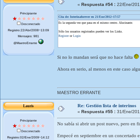
«
Respuesta #54 :
22/Ene/201
Principiante
Cita de: Interinaforever en 21/Ene/2012~17:57
Es la segunda vez que pasa en el mismo centro. Alucinante.
Desconectado
Registro:22/Abr/2008~13:09
Sólo los usuarios registrados pueden ver los Links.
Register
or
Login
Mensajes: 981
@MaetroErrante
Si no lo mandan será que no hace falta
Ahora en serio, al menos en este caso algu
MAESTRO ERRANTE
Re: Gestión lista de interinos
Lauris
«
Respuesta #55 :
31/Ene/201
Principiante
No sabía si abrir un post nuevo, pero en fi
Desconectado
Empecé en septiembre en un concertado en
Registro:02/Ene/2009~14:12