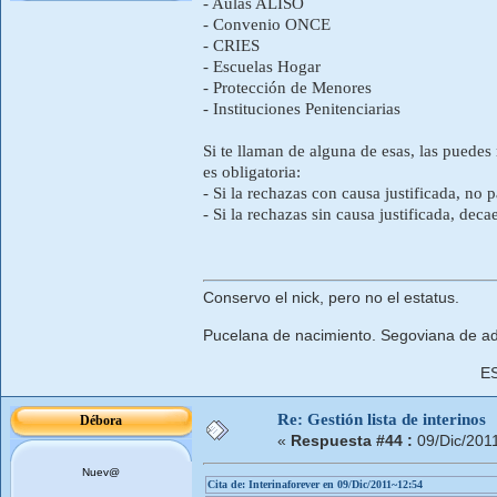
- Aulas ALISO
- Convenio ONCE
- CRIES
- Escuelas Hogar
- Protección de Menores
- Instituciones Penitenciarias
Si te llaman de alguna de esas, las puedes 
es obligatoria:
- Si la rechazas con causa justificada, no p
- Si la rechazas sin causa justificada, dec
Conservo el nick, pero no el estatus.
Pucelana de nacimiento. Segoviana de ad
E
Re: Gestión lista de interinos
Débora
«
Respuesta #44 :
09/Dic/201
Nuev@
Cita de: Interinaforever en 09/Dic/2011~12:54