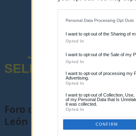
disclosure of your personal
IAB’s list of downstream pa
Personal Data Processing Opt Outs
also be disclosed by us to 
I want to opt-out of the Sharing of 
Downstream Participants
th
Opted In
third parties.
-ENCUESTA SOB
I want to opt-out of the Sale of my 
Opted In
SELECTIVO DOCENT
I want to opt-out of processing my 
Advertising.
Opted In
I want to opt-out of Collection, Use
of my Personal Data that Is Unrelat
it was collected.
Foro de Maestros25
>
COMU
Opted In
León
> Tema:
Gestión lista 
CONFIRM