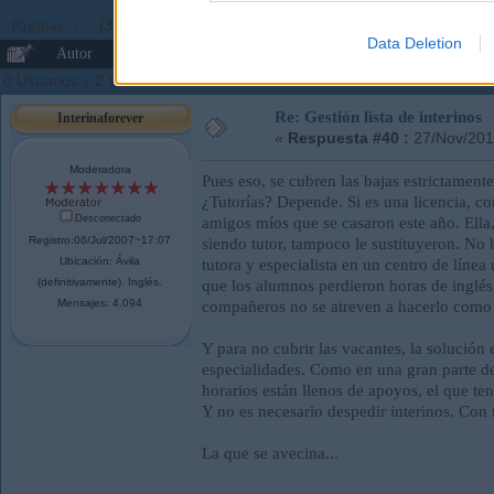
Páginas:
1
2
[
3
]
4
5
Ir Abajo
Data Deletion
Autor
Tema: Gestión lista de interinos (Leído 137041
0 Usuarios y 2 Visitantes están viendo este tema.
Re: Gestión lista de interinos
Interinaforever
«
Respuesta #40 :
27/Nov/201
Moderadora
Pues eso, se cubren las bajas estrictament
¿Tutorías? Depende. Si es una licencia, co
Desconectado
amigos míos que se casaron este año. Ella, q
Registro:06/Jul/2007~17:07
siendo tutor, tampoco le sustituyeron. No
Ubicación: Ávila
tutora y especialista en un centro de líne
(definitivamente). Inglés.
que los alumnos perdieron horas de inglés,
Mensajes: 4.094
compañeros no se atreven a hacerlo como 
Y para no cubrir las vacantes, la solución 
especialidades. Como en una gran parte de
horarios están llenos de apoyos, el que ten
Y no es necesario despedir interinos. Con 
La que se avecina...