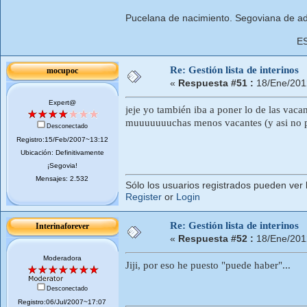
Pucelana de nacimiento. Segoviana de ad
E
Re: Gestión lista de interinos
mocupoc
«
Respuesta #51 :
18/Ene/201
Expert@
jeje yo también iba a poner lo de las vaca
muuuuuuuchas menos vacantes (y asi no p
Desconectado
Registro:15/Feb/2007~13:12
Ubicación: Definitivamente
¡Segovia!
Mensajes: 2.532
Sólo los usuarios registrados pueden ver 
Register
or
Login
Re: Gestión lista de interinos
Interinaforever
«
Respuesta #52 :
18/Ene/201
Moderadora
Jiji, por eso he puesto "puede haber"...
Desconectado
Registro:06/Jul/2007~17:07