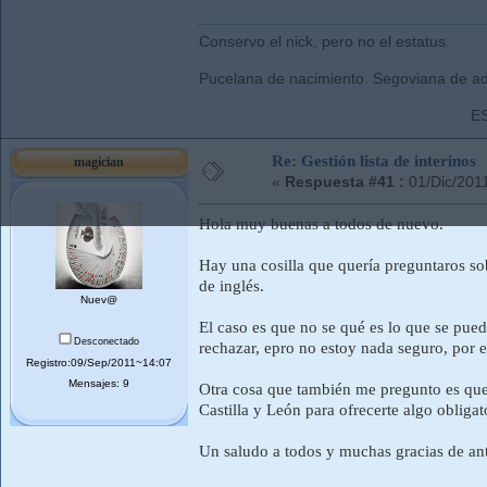
Conservo el nick, pero no el estatus.
Pucelana de nacimiento. Segoviana de ad
E
Re: Gestión lista de interinos
magician
«
Respuesta #41 :
01/Dic/201
Hola muy buenas a todos de nuevo.
Hay una cosilla que quería preguntaros sob
de inglés.
Nuev@
El caso es que no se qué es lo que se pue
Desconectado
rechazar, epro no estoy nada seguro, por 
Registro:09/Sep/2011~14:07
Mensajes: 9
Otra cosa que también me pregunto es que
Castilla y León para ofrecerte algo oblig
Un saludo a todos y muchas gracias de a