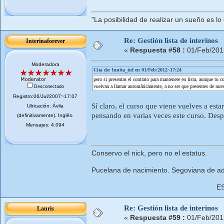
"La posibilidad de realizar un sueño es lo
Re: Gestión lista de interinos
Interinaforever
«
Respuesta #58 :
01/Feb/201
Moderadora
Cita de: lunita_inf en 01/Feb/2012~17:24
pero si presentas el contrato para mantenete en lista, aunque tu con
vuelvan a llamar automáticamente, a no ser que presentes de nuev
Desconectado
Registro:06/Jul/2007~17:07
Sí claro, el curso que viene vuelves a esta
Ubicación: Ávila
pensando en varias veces este curso. Despu
(definitivamente). Inglés.
Mensajes: 4.094
Conservo el nick, pero no el estatus.
Pucelana de nacimiento. Segoviana de ad
E
Re: Gestión lista de interinos
Lauris
«
Respuesta #59 :
01/Feb/201