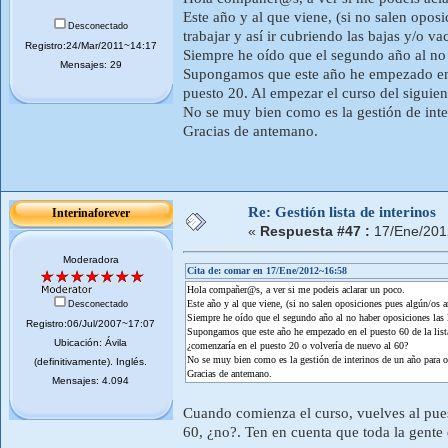
Este año y al que viene, (si no salen oposi
Desconectado
trabajar y así ir cubriendo las bajas y/o v
Registro:24/Mar/2011~14:17
Siempre he oído que el segundo año al no 
Mensajes: 29
Supongamos que este año he empezado en el
puesto 20. Al empezar el curso del siguie
No se muy bien como es la gestión de inte
Gracias de antemano.
Re: Gestión lista de interinos
Interinaforever
«
Respuesta #47 :
17/Ene/201
Moderadora
Cita de: comar en 17/Ene/2012~16:58
Hola compañer@s, a ver si me podeis aclarar un poco.
Este año y al que viene, (si no salen oposiciones pues algún/os añ
Desconectado
Siempre he oído que el segundo año al no haber oposiciones las 
Registro:06/Jul/2007~17:07
Supongamos que este año he empezado en el puesto 60 de la lista 
Ubicación: Ávila
¿comenzaría en el puesto 20 o volvería de nuevo al 60?
No se muy bien como es la gestión de interinos de un año para o
(definitivamente). Inglés.
Gracias de antemano.
Mensajes: 4.094
Cuando comienza el curso, vuelves al pues
60, ¿no?. Ten en cuenta que toda la gente 