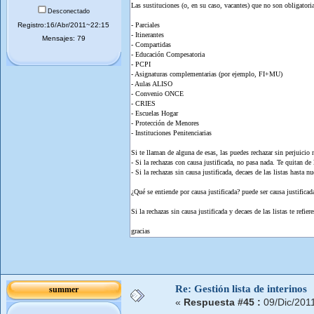
Las sustituciones (o, en su caso, vacantes) que no son obligatoria
Desconectado
Registro:16/Abr/2011~22:15
- Parciales
- Itinerantes
Mensajes: 79
- Compartidas
- Educación Compesatoria
- PCPI
- Asignaturas complementarias (por ejemplo, FI+MU)
- Aulas ALISO
- Convenio ONCE
- CRIES
- Escuelas Hogar
- Protección de Menores
- Instituciones Penitenciarias
Si te llaman de alguna de esas, las puedes rechazar sin perjuicio 
- Si la rechazas con causa justificada, no pasa nada. Te quitan de 
- Si la rechazas sin causa justificada, decaes de las listas hasta
¿Qué se entiende por causa justificada? puede ser causa justifica
Si la rechazas sin causa justificada y decaes de las listas te refie
gracias
Re: Gestión lista de interinos
summer
«
Respuesta #45 :
09/Dic/201