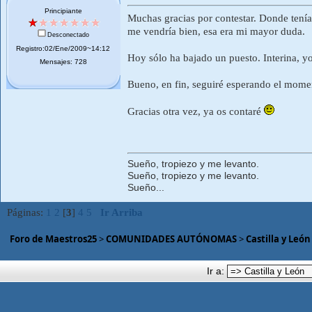
Principiante
Muchas gracias por contestar. Donde tenía
me vendría bien, esa era mi mayor duda.
Desconectado
Registro:02/Ene/2009~14:12
Hoy sólo ha bajado un puesto. Interina, yo
Mensajes: 728
Bueno, en fin, seguiré esperando el momen
Gracias otra vez, ya os contaré
Sueño, tropiezo y me levanto.
Sueño, tropiezo y me levanto.
Sueño...
Páginas:
1
2
[
3
]
4
5
Ir Arriba
Foro de Maestros25
>
COMUNIDADES AUTÓNOMAS
>
Castilla y León
Ir a: