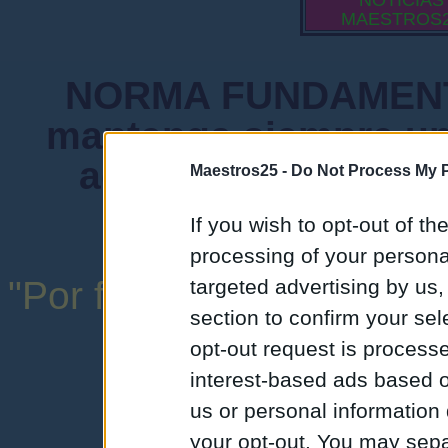
NOTICIAS
MAESTROS
NORMA FUNDAMENTA
mantenga siempre un
admiten mensajes 
Maestros25 -
Do Not Process My P
instituciones ni
If you wish to opt-out of the
processing of your personal
"Por favor, no abuse de l
targeted advertising by us
section to confirm your sel
una expresión y
opt-out request is proces
interest-based ads based o
us or personal information d
your opt-out. You may separ