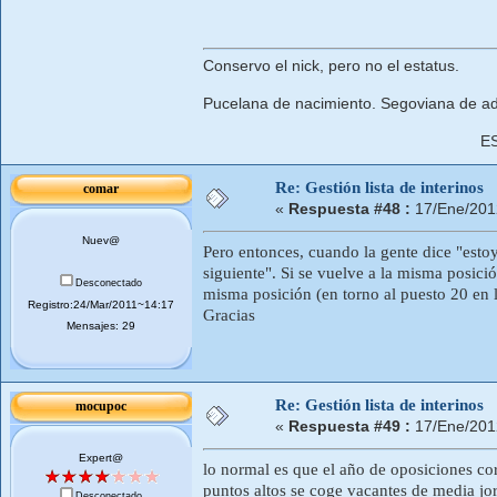
Conservo el nick, pero no el estatus.
Pucelana de nacimiento. Segoviana de ad
E
Re: Gestión lista de interinos
comar
«
Respuesta #48 :
17/Ene/201
Nuev@
Pero entonces, cuando la gente dice "estoy 
siguiente". Si se vuelve a la misma posici
Desconectado
misma posición (en torno al puesto 20 en l
Registro:24/Mar/2011~14:17
Gracias
Mensajes: 29
Re: Gestión lista de interinos
mocupoc
«
Respuesta #49 :
17/Ene/201
Expert@
lo normal es que el año de oposiciones co
puntos altos se coge vacantes de media jo
Desconectado