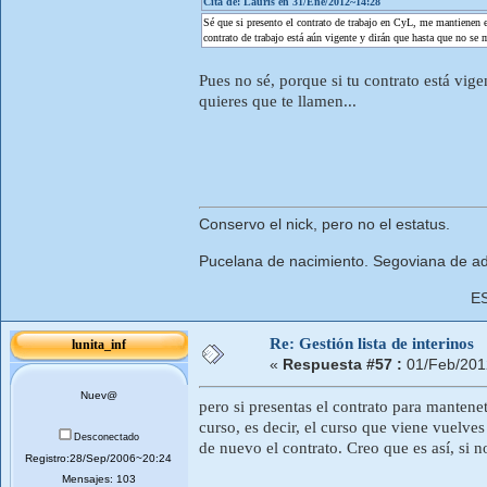
Cita de: Lauris en 31/Ene/2012~14:28
Sé que si presento el contrato de trabajo en CyL, me mantienen en
contrato de trabajo está aún vigente y dirán que hasta que no se
Pues no sé, porque si tu contrato está vig
quieres que te llamen...
Conservo el nick, pero no el estatus.
Pucelana de nacimiento. Segoviana de ad
E
Re: Gestión lista de interinos
lunita_inf
«
Respuesta #57 :
01/Feb/201
Nuev@
pero si presentas el contrato para mantenet
curso, es decir, el curso que viene vuelves
Desconectado
de nuevo el contrato. Creo que es así, si 
Registro:28/Sep/2006~20:24
Mensajes: 103