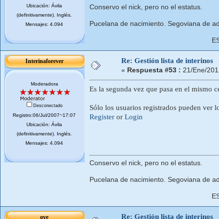
Ubicación: Ávila
Conservo el nick, pero no el estatus.
(definitivamente). Inglés.
Pucelana de nacimiento. Segoviana de ad
Mensajes: 4.094
E
Re: Gestión lista de interinos
Interinaforever
«
Respuesta #53 :
21/Ene/201
Moderadora
Es la segunda vez que pasa en el mismo ce
Desconectado
Sólo los usuarios registrados pueden ver l
Registro:06/Jul/2007~17:07
Register
or
Login
Ubicación: Ávila
(definitivamente). Inglés.
Mensajes: 4.094
Conservo el nick, pero no el estatus.
Pucelana de nacimiento. Segoviana de ad
E
Re: Gestión lista de interinos
ove