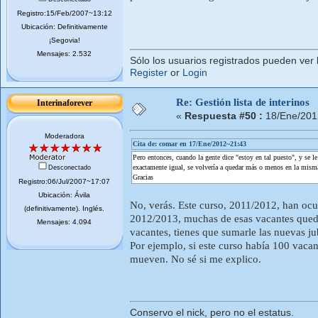
Registro:15/Feb/2007~13:12
Ubicación: Definitivamente
¡Segovia!
Mensajes: 2.532
Sólo los usuarios registrados pueden ver 
Register
or
Login
Re: Gestión lista de interinos
Interinaforever
«
Respuesta #50 :
18/Ene/201
Moderadora
Cita de: comar en 17/Ene/2012~21:43
Pero entonces, cuando la gente dice "estoy en tal puesto", y se le
exactamente igual, se volvería a quedar más o menos en la misma 
Desconectado
Gracias
Registro:06/Jul/2007~17:07
Ubicación: Ávila
No, verás. Este curso, 2011/2012, han ocu
(definitivamente). Inglés.
2012/2013, muchas de esas vacantes quedar
Mensajes: 4.094
vacantes, tienes que sumarle las nuevas j
Por ejemplo, si este curso había 100 vacan
mueven. No sé si me explico.
Conservo el nick, pero no el estatus.