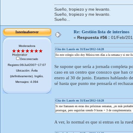
Sueño, tropiezo y me levanto.
Sueño, tropiezo y me levanto.
Sueño...
Re: Gestión lista de interinos
Interinaforever
«
Respuesta #56 :
01/Feb/201
Moderadora
Cita de: Lauris en 31/Ene/2012~14:28
En este colegio sólo doy Música tres días a la semana y si me lla
Desconectado
Registro:06/Jul/2007~17:07
Se supone que sería a jornada completa po
Ubicación: Ávila
caso en un centro que conozco que han cre
(definitivamente). Inglés.
enero al 30 de junio. Estamos hablando de 
Mensajes: 4.094
sé hasta que punto me pensaría el rechazar
Cita de: Lauris en 31/Ene/2012~14:28
Si me llamasen en estas dos próximas semanas, ¿es más probable q
prorrogar, pero seguirían siendo 9 horas + 3 de complementaria.
A ver, lo normal es que si entras en la ru