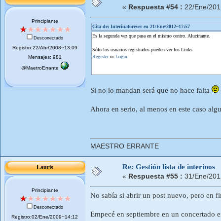
«
Respuesta #54 :
22/Ene/201
Principiante
Cita de: Interinaforever en 21/Ene/2012~17:57
Es la segunda vez que pasa en el mismo centro. Alucinante.
Desconectado
Registro:22/Abr/2008~13:09
Sólo los usuarios registrados pueden ver los Links.
Register
or
Login
Mensajes: 981
@MaetroErrante
Si no lo mandan será que no hace falta
Ahora en serio, al menos en este caso algu
MAESTRO ERRANTE
Re: Gestión lista de interinos
Lauris
«
Respuesta #55 :
31/Ene/201
Principiante
No sabía si abrir un post nuevo, pero en fi
Desconectado
Empecé en septiembre en un concertado en
Registro:02/Ene/2009~14:12