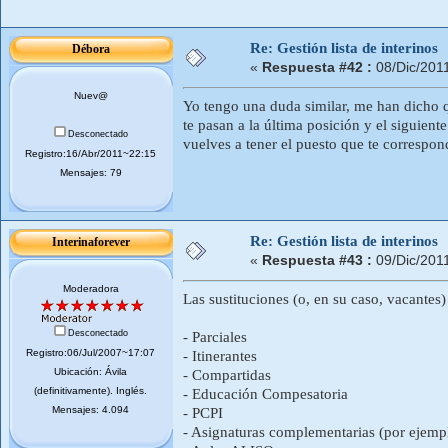
Re: Gestión lista de interinos
Débora
«
Respuesta #42 :
08/Dic/201
Nuev@
Yo tengo una duda similar, me han dicho qu
te pasan a la última posición y el siguiente
Desconectado
vuelves a tener el puesto que te correspo
Registro:16/Abr/2011~22:15
Mensajes: 79
Re: Gestión lista de interinos
Interinaforever
«
Respuesta #43 :
09/Dic/201
Moderadora
Las sustituciones (o, en su caso, vacantes)
Desconectado
- Parciales
Registro:06/Jul/2007~17:07
- Itinerantes
Ubicación: Ávila
- Compartidas
(definitivamente). Inglés.
- Educación Compesatoria
Mensajes: 4.094
- PCPI
- Asignaturas complementarias (por ejem