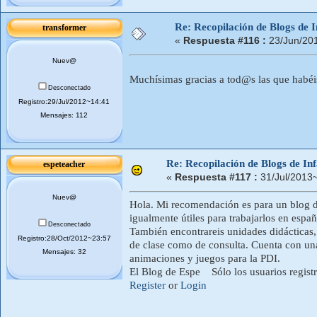
Re: Recopilación de Blogs de I
transformer
«
Respuesta #116 :
23/Jun/20
Nuev@
Muchísimas gracias a tod@s las que habéi
Desconectado
Registro:29/Jul/2012~14:41
Mensajes: 112
Re: Recopilación de Blogs de Inf
espeteacher
«
Respuesta #117 :
31/Jul/2013
Nuev@
Hola. Mi recomendación es para un blog de 
igualmente útiles para trabajarlos en españo
Desconectado
También encontrareis unidades didácticas,
Registro:28/Oct/2012~23:57
de clase como de consulta. Cuenta con una 
Mensajes: 32
animaciones y juegos para la PDI.
El Blog de Espe Sólo los usuarios registr
Register
or
Login