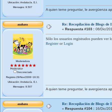
Ubicación: Andalucí­a. E.I.
Mensajes: 9.507
A quien teme preguntar, le avergüenza ap
Re: Recopilación de Blogs de I
azahara
«
Respuesta #103 :
08/Dic/20
Sólo los usuarios registrados pueden ver l
Register
or
Login
Moderadora
Desconectado
Registro:29/Nov/2006~16:31
Ubicación: Andalucí­a. E.I.
Mensajes: 9.507
A quien teme preguntar, le avergüenza ap
Re: Recopilación de Blogs de I
azahara
«
Respuesta #104 :
16/Dic/20