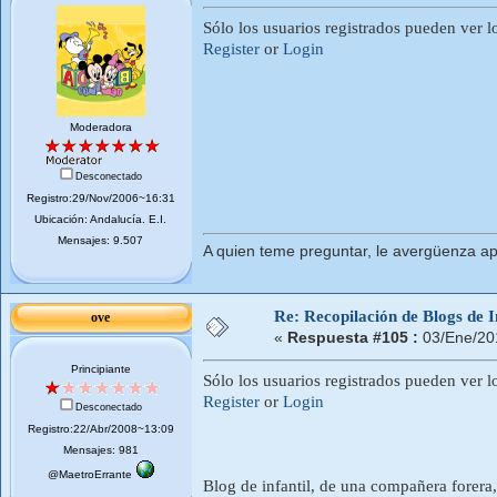
Sólo los usuarios registrados pueden ver l
Register
or
Login
Moderadora
Desconectado
Registro:29/Nov/2006~16:31
Ubicación: Andalucí­a. E.I.
Mensajes: 9.507
A quien teme preguntar, le avergüenza ap
Re: Recopilación de Blogs de I
ove
«
Respuesta #105 :
03/Ene/20
Principiante
Sólo los usuarios registrados pueden ver l
Register
or
Login
Desconectado
Registro:22/Abr/2008~13:09
Mensajes: 981
@MaetroErrante
Blog de infantil, de una compañera forera,