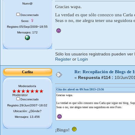
Nuev@
Gracias wapa.
La verdad es que sólo conozco una Carla
Desconectado
Seas o no, me alegra tener una seguidora e
Sexo:
Registro:05/Sep/2009~18:55
Mensajes: 172
Sólo los usuarios registrados pueden ver 
Register
or
Login
Re: Recopilación de Blogs de I
Carlita
«
Respuesta #114 :
10/Jun/20
Moderador/a
Cita de: alevel en 09/Jun/2013~23:56
Gracias wapa.
Desconectado
La verdad es que sólo conozco una Carla que sigue mi blog. Su
Registro:29/Jun/2007~18:02
Seas o no, me alegra tener una seguidora en este Foro.
Ubicación: ¿Dónde?
Mensajes: 13.456
¡Bingo!