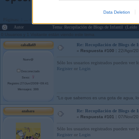
Data Deletion
Páginas:
1
...
4
5
[
6
]
7
Ir Abajo
Autor
Tema: Recopilación de Blogs de Infantil (Leído
0 Usuarios y 1 Visitante están viendo este tema.
Re: Recopilación de Blogs de I
caballa69
«
Respuesta #100 :
22/Ago/20
Nuev@
Sólo los usuarios registrados pueden ver l
Register
or
Login
Desconectado
Sexo:
Registro:27/Jun/2009~09:41
Mensajes: 386
"Lo que sabemos es una gota de agua, lo
Re: Recopilación de Blogs de I
azahara
«
Respuesta #101 :
07/Nov/20
Sólo los usuarios registrados pueden ver l
Register
or
Login