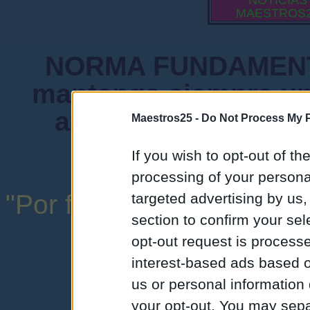
NOTICIAS
MAESTROS
NORMA FUNDAMENTA
mantenga siempre un
admiten mensajes 
Maestros25 -
Do Not Process My P
instituciones ni
If you wish to opt-out of the
processing of your personal
"Por favor, no abuse de l
targeted advertising by us
section to confirm your sel
una expresión y
opt-out request is proces
interest-based ads based o
us or personal information d
your opt-out. You may separ