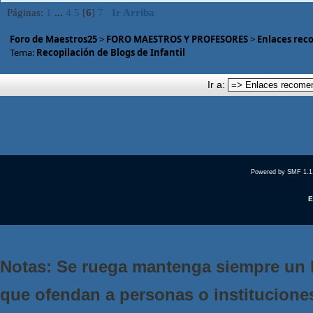
Páginas:
1
...
4
5
[
6
]
7
Ir Arriba
Foro de Maestros25
>
FORO MAESTROS Y PROFESORES
>
Enlaces rec
Tema:
Recopilación de Blogs de Infantil
Ir a:
Powered by SMF 1.1
E
Notas: Se ruega mantenga siempre un 
que ofendan a personas o institucione