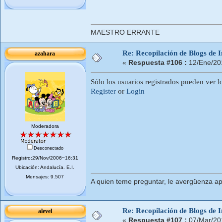
MAESTRO ERRANTE
Re: Recopilación de Blogs de I
azahara
«
Respuesta #106 :
12/Ene/20
Sólo los usuarios registrados pueden ver l
Register
or
Login
Moderadora
Desconectado
Registro:29/Nov/2006~16:31
Ubicación: Andalucí­a. E.I.
Mensajes: 9.507
A quien teme preguntar, le avergüenza ap
Re: Recopilación de Blogs de I
alevel
«
Respuesta #107 :
07/Mar/20