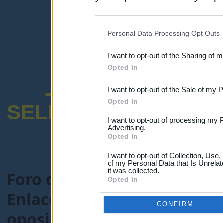
disclosure of your personal
IAB’s list of downstream pa
Personal Data Processing Opt Outs
also be disclosed by us to 
I want to opt-out of the Sharing of 
Downstream Participants
th
Opted In
third parties.
-ENCUESTA SOB
I want to opt-out of the Sale of my 
Opted In
SELECTIVO DOCENT
I want to opt-out of processing my 
Advertising.
Opted In
I want to opt-out of Collection, Use
of my Personal Data that Is Unrelat
it was collected.
Foro de Maestros25
>
FORO
Opted In
Enlaces recomendados educa
CONFIRM
oposiciones
> Tema:
Recopil