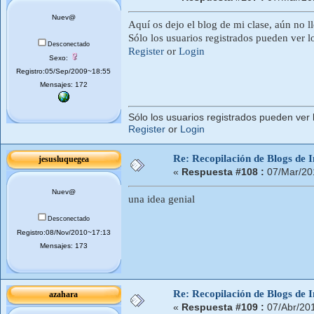
Nuev@
Aquí os dejo el blog de mi clase, aún no 
Sólo los usuarios registrados pueden ver l
Desconectado
Register
or
Login
Sexo:
Registro:05/Sep/2009~18:55
Mensajes: 172
Sólo los usuarios registrados pueden ver 
Register
or
Login
Re: Recopilación de Blogs de I
jesusluquegea
«
Respuesta #108 :
07/Mar/20
Nuev@
una idea genial
Desconectado
Registro:08/Nov/2010~17:13
Mensajes: 173
Re: Recopilación de Blogs de I
azahara
«
Respuesta #109 :
07/Abr/20