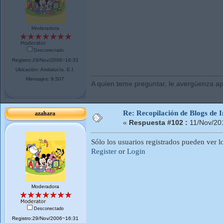
Moderadora
Desconectado
Registro:29/Nov/2006~16:31
Ubicación: Andalucí­a. E.I.
Mensajes: 9.507
A quien teme preguntar, le avergüenza ap
Re: Recopilación de Blogs de I
azahara
«
Respuesta #102 :
11/Nov/20
Sólo los usuarios registrados pueden ver l
Register
or
Login
Moderadora
Desconectado
Registro:29/Nov/2006~16:31