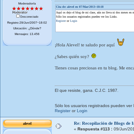
Moderador/a
Cita de: alevel en 07/Mar/2013~18:18
Aquí os dejo el blog de mi clase, aún no lleva ni dos meses en 
Sólo los usuarios registrados pueden ver los Links.
Desconectado
Register
or
Login
Registro:29/Jun/2007~18:02
Ubicación: ¿Dónde?
Mensajes: 13.456
¡Hola Alevel! te saludo por aquí
¿Sabes quién soy?
Tienes cosas preciosas en tu blog. Me enc
El que resiste, gana. C.J.C. 1987.
Sólo los usuarios registrados pueden ver 
Register
or
Login
Re: Recopilación de Blogs de I
alevel
«
Respuesta #113 :
09/Jun/20