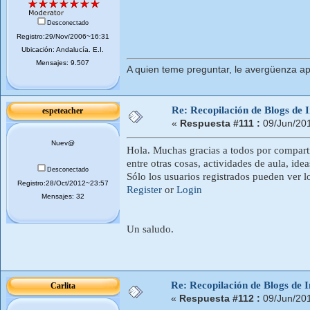
Desconectado
Registro:29/Nov/2006~16:31
Ubicación: Andalucí­a. E.I.
Mensajes: 9.507
A quien teme preguntar, le avergüenza ap
Re: Recopilación de Blogs de I
espeteacher
«
Respuesta #111 :
09/Jun/20
Nuev@
Hola. Muchas gracias a todos por compartir
entre otras cosas, actividades de aula, ide
Desconectado
Sólo los usuarios registrados pueden ver l
Registro:28/Oct/2012~23:57
Register
or
Login
Mensajes: 32
Un saludo.
Re: Recopilación de Blogs de I
Carlita
«
Respuesta #112 :
09/Jun/20