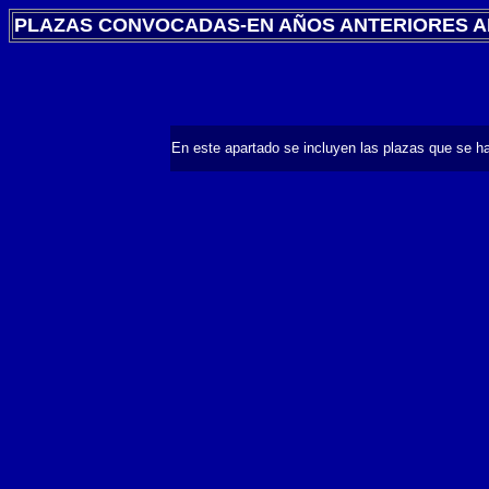
PLAZAS CONVOCADAS-EN AÑOS ANTERIORES AL
En este apartado se incluyen las plazas que se 