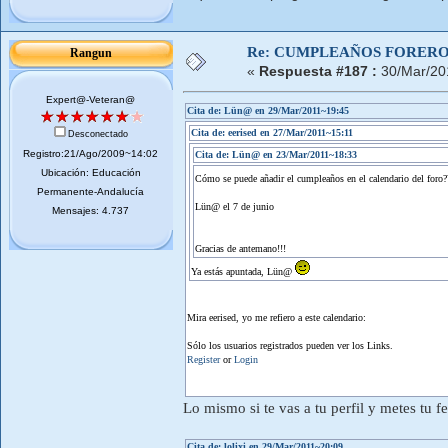
Re: CUMPLEAÑOS FOREROS
Rangun
«
Respuesta #187 :
30/Mar/20
Expert@-Veteran@
Cita de: Lün@ en 29/Mar/2011~19:45
Cita de: eerised en 27/Mar/2011~15:11
Desconectado
Registro:21/Ago/2009~14:02
Cita de: Lün@ en 23/Mar/2011~18:33
Ubicación: Educación
Cómo se puede añadir el cumpleaños en el calendario del foro
Permanente-Andalucía
Lün@ el 7 de junio
Mensajes: 4.737
Gracias de antemano!!!
Ya estás apuntada, Lün@
Mira eerised, yo me refiero a este calendario:
Sólo los usuarios registrados pueden ver los Links.
Register
or
Login
Lo mismo si te vas a tu perfil y metes tu 
Cita de: lolixi en 29/Mar/2011~20:09