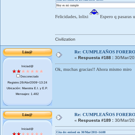
Hoy es mi cumple
Felicidades, lolixi
Espero q pasaras un
Civilization
Re: CUMPLEAÑOS FOREROS
Lün@
«
Respuesta #188 :
30/Mar/20
Iniciad@
Ok, muchas gracias!! Ahora mismo miro
Desconectado
Registro:26/Abr/2009~13:24
Ubicación: Maestra E.I. y E.P.
Mensajes: 1.482
Re: CUMPLEAÑOS FOREROS
Lün@
«
Respuesta #189 :
30/Mar/20
Iniciad@
Cita de: eerised en 30/Mar/2011~14:08