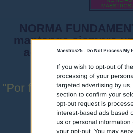
NOTICIAS
MAESTROS
NORMA FUNDAMENTA
mantenga siempre un
admiten mensajes 
Maestros25 -
Do Not Process My P
instituciones ni
If you wish to opt-out of the
processing of your personal
"Por favor, no abuse de l
targeted advertising by us
section to confirm your sel
una expresión y
opt-out request is proces
interest-based ads based o
us or personal information d
your opt-out. You may separ