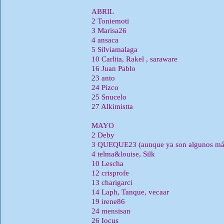
ABRIL
2 Toniemoti
3 Marisa26
4 ansaca
5 Silviamalaga
10 Carlita, Rakel , saraware
16 Juan Pablo
23 anto
24 Pizco
25 Snucelo
27 Alkimistta
MAYO
2 Deby
3 QUEQUE23 (aunque ya son algunos má
4 telma&louise, Silk
10 Lescha
12 crisprofe
13 charigarci
14 Laph, Tanque, vecaar
19 irene86
24 mensisan
26 Iocus