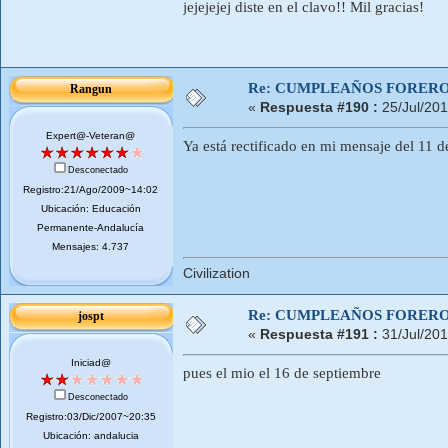
jejejejej diste en el clavo!! Mil gracias!
Re: CUMPLEAÑOS FORERO
Rangun
«
Respuesta #190 :
25/Jul/201
Expert@-Veteran@
Ya está rectificado en mi mensaje del 11 
Desconectado
Registro:21/Ago/2009~14:02
Ubicación: Educación
Permanente-Andalucía
Mensajes: 4.737
Civilization
Re: CUMPLEAÑOS FORERO
jospt
«
Respuesta #191 :
31/Jul/201
Iniciad@
pues el mio el 16 de septiembre
Desconectado
Registro:03/Dic/2007~20:35
Ubicación: andalucia