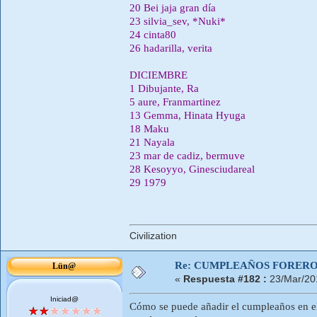
20 Bei jaja gran dí­a
23 silvia_sev, *Nuki*
24 cinta80
26 hadarilla, verita
DICIEMBRE
1 Dibujante, Ra
5 aure, Franmartinez
13 Gemma, Hinata Hyuga
18 Maku
21 Nayala
23 mar de cadiz, bermuve
28 Kesoyyo, Ginesciudareal
29 1979
Civilization
Re: CUMPLEAÑOS FOREROS
Lün@
«
Respuesta #182 :
23/Mar/20
Iniciad@
Cómo se puede añadir el cumpleaños en el