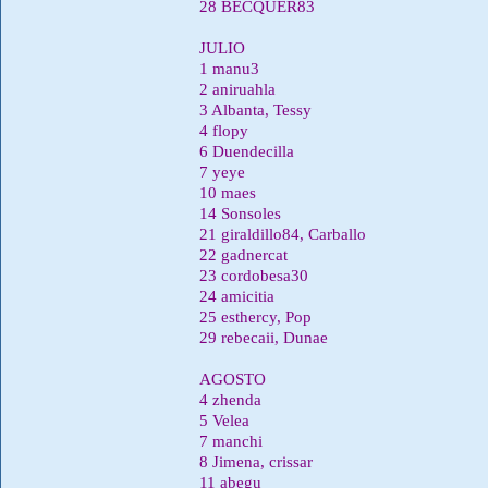
28 BÉCQUER83
JULIO
1 manu3
2 aniruahla
3 Albanta, Tessy
4 flopy
6 Duendecilla
7 yeye
10 maes
14 Sonsoles
21 giraldillo84, Carballo
22 gadnercat
23 cordobesa30
24 amicitia
25 esthercy, Pop
29 rebecaii, Dunae
AGOSTO
4 zhenda
5 Velea
7 manchi
8 Jimena, crissar
11 abegu