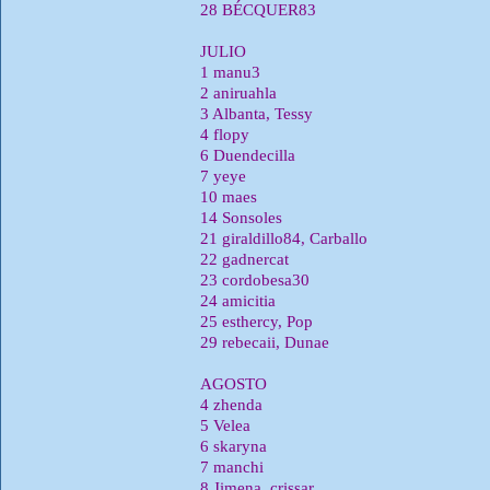
28 BÉCQUER83
JULIO
1 manu3
2 aniruahla
3 Albanta, Tessy
4 flopy
6 Duendecilla
7 yeye
10 maes
14 Sonsoles
21 giraldillo84, Carballo
22 gadnercat
23 cordobesa30
24 amicitia
25 esthercy, Pop
29 rebecaii, Dunae
AGOSTO
4 zhenda
5 Velea
6 skaryna
7 manchi
8 Jimena, crissar