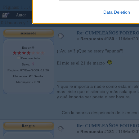
Páginas:
1
...
8
9
[
10
]
Ir Abajo
Data Deletion
Autor
Tema: CUMPLEAÑOS FOREROS.. (Leído 220
0 Usuarios y 1 Visitante están viendo este tema.
Re: CUMPLEAÑOS FOREROS
sereneade
«
Respuesta #180 :
11/Mar/20
Expert@
¡¡Ay, ay!! ¡Que no estoy "apuntá"!
Desconectado
El mio es el 21 de marzo
Sexo:
Registro:07/Ene/2009~11:26
Ubicación: PT Sevilla
Mensajes: 2.079
Y qué le importa a nadie como está mi al
mas triste que el silencio y más sola que l
y qué importa ser poeta o ser basura.
... Con la sonrisa despeinada de ir en cont
Re: CUMPLEAÑOS FOREROS
Rangun
«
Respuesta #181 :
11/Mar/20