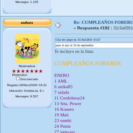
Mensajes: 1.105
Re: CUMPLEAÑOS FORERO
azahara
«
Respuesta #192 :
31/Jul/201
Cita de: jospt en 31/Jul/2011~13:27
pues el mio el 16 de septiembre
Te incluyo en la lista:
CUMPLEAÑOS FOREROS
Moderadora
ENERO
Desconectado
1 AML
Registro:29/Nov/2006~16:31
6 anika85
Ubicación: Andalucí­a. E.I.
7 rafads
Mensajes: 9.507
11 Cordobesa24
13 Srta. Power
16 Kraneo
19 Mali
23 rumbi
24 Punta
27 vero-ou