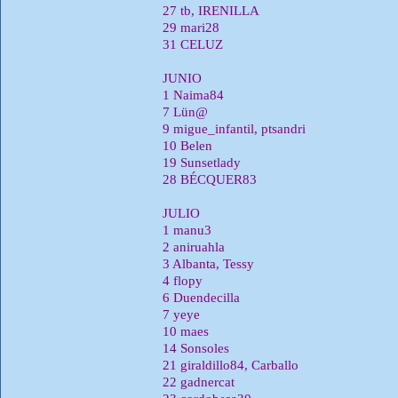
27 tb, IRENILLA
29 mari28
31 CELUZ
JUNIO
1 Naima84
7 Lün@
9 migue_infantil, ptsandri
10 Belen
19 Sunsetlady
28 BÉCQUER83
JULIO
1 manu3
2 aniruahla
3 Albanta, Tessy
4 flopy
6 Duendecilla
7 yeye
10 maes
14 Sonsoles
21 giraldillo84, Carballo
22 gadnercat