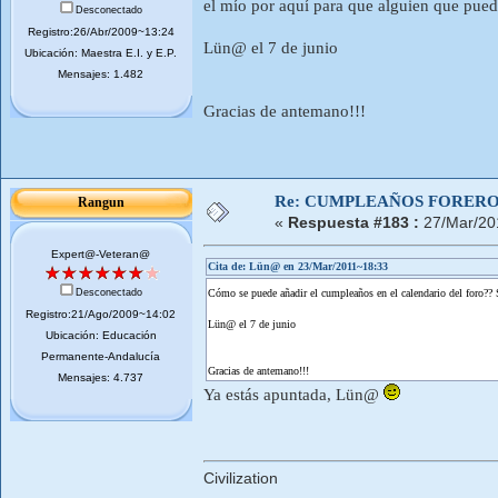
el mío por aquí para que alguien que pue
Desconectado
Registro:26/Abr/2009~13:24
Lün@ el 7 de junio
Ubicación: Maestra E.I. y E.P.
Mensajes: 1.482
Gracias de antemano!!!
Re: CUMPLEAÑOS FOREROS
Rangun
«
Respuesta #183 :
27/Mar/20
Expert@-Veteran@
Cita de: Lün@ en 23/Mar/2011~18:33
Desconectado
Cómo se puede añadir el cumpleaños en el calendario del foro??
Registro:21/Ago/2009~14:02
Lün@ el 7 de junio
Ubicación: Educación
Permanente-Andalucía
Gracias de antemano!!!
Mensajes: 4.737
Ya estás apuntada, Lün@
Civilization