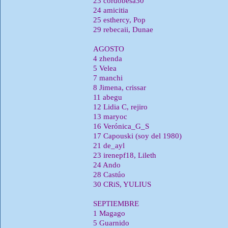
23 cordobesa30
24 amicitia
25 esthercy, Pop
29 rebecaii, Dunae
AGOSTO
4 zhenda
5 Velea
7 manchi
8 Jimena, crissar
11 abegu
12 Lidia C, rejiro
13 maryoc
16 Verónica_G_S
17 Capouski (soy del 1980)
21 de_ayl
23 irenepf18, Lileth
24 Ando
28 Castúo
30 CRiS, YULIUS
SEPTIEMBRE
1 Magago
5 Guarnido