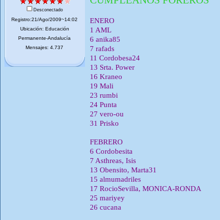
Desconectado
Registro:21/Ago/2009~14:02
ENERO
Ubicación: Educación
1 AML
Permanente-Andalucía
6 anika85
Mensajes: 4.737
7 rafads
11 Cordobesa24
13 Srta. Power
16 Kraneo
19 Mali
23 rumbi
24 Punta
27 vero-ou
31 Prisko
FEBRERO
6 Cordobesita
7 Asthreas, Isis
13 Obensito, Marta31
15 almumadriles
17 RocioSevilla, MONICA-RONDA
25 mariyey
26 cucana