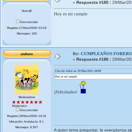
«
Respuesta #185 :
29/Mar/20
Nuev@
Hoy es mi cumple
Desconectado
Registro:17/Nov/2009~23:02
Mensajes: 160
Re: CUMPLEAÑOS FOREROS
azahara
«
Respuesta #186 :
29/Mar/20
Cita de: lolixi en 29/Mar/2011~20:09
Hoy es mi cumple
¡Felicidades!
Moderadora
Desconectado
Registro:29/Nov/2006~16:31
Ubicación: Andalucí­a. E.I.
Mensajes: 9.507
A quien teme preguntar, le avergüenza ap