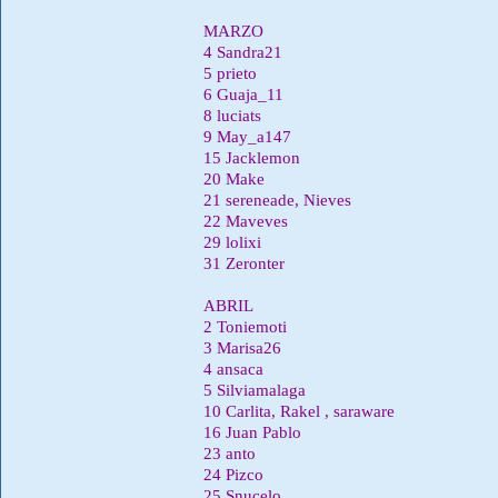
MARZO
4 Sandra21
5 prieto
6 Guaja_11
8 luciats
9 May_a147
15 Jacklemon
20 Make
21 sereneade, Nieves
22 Maveves
29 lolixi
31 Zeronter
ABRIL
2 Toniemoti
3 Marisa26
4 ansaca
5 Silviamalaga
10 Carlita, Rakel , saraware
16 Juan Pablo
23 anto
24 Pizco
25 Snucelo