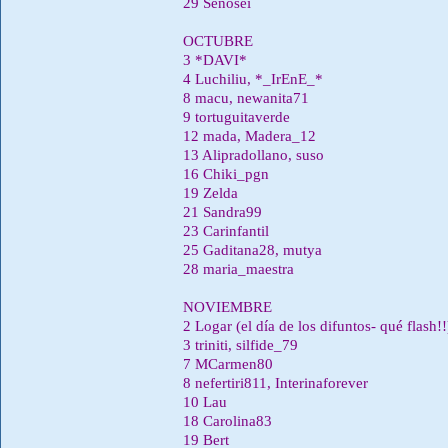
29 Señosei
OCTUBRE
3 *DAVI*
4 Luchiliu, *_IrEnE_*
8 macu, newanita71
9 tortuguitaverde
12 mada, Madera_12
13 Alipradollano, suso
16 Chiki_pgn
19 Zelda
21 Sandra99
23 Carinfantil
25 Gaditana28, mutya
28 maria_maestra
NOVIEMBRE
2 Logar (el dí­a de los difuntos- qué flash!!
3 triniti, silfide_79
7 MCarmen80
8 nefertiri811, Interinaforever
10 Lau
18 Carolina83
19 Bert