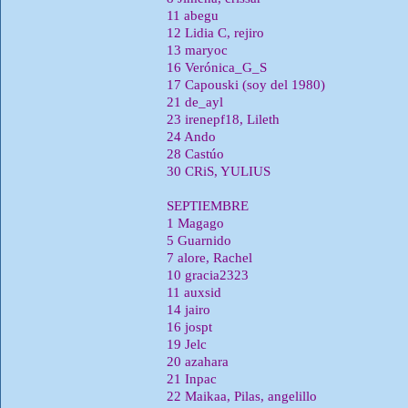
11 abegu
12 Lidia C, rejiro
13 maryoc
16 Verónica_G_S
17 Capouski (soy del 1980)
21 de_ayl
23 irenepf18, Lileth
24 Ando
28 Castúo
30 CRiS, YULIUS
SEPTIEMBRE
1 Magago
5 Guarnido
7 alore, Rachel
10 gracia2323
11 auxsid
14 jairo
16 jospt
19 Jelc
20 azahara
21 Inpac
22 Maikaa, Pilas, angelillo