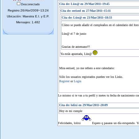
Cita de: Lün@ en 29/Mar/2011~19:45
Desconectado
Registro:26/Abr/2009~13:24
Cita de: eerised en 27/Mar/2011~15:11
Ubicación: Maestra E.I. y E.P.
Cita de: Lün@ en 23/Mar/2011~18:33
Mensajes: 1.482
Cómo se puede añadir el cumpleaños en el calendario del for
Lün@ el 7 de junio
Gracias de antemano!!!
Ya estás apuntada, Lün@
Mira eerised, yo me refiero a este calendario:
Sólo los usuarios registrados pueden ver los Links.
Register
or
Login
Lo mismo si te vas a tu perfil y metes tu fecha de nacimiento co
Cita de: lolixi en 29/Mar/2011~20:09
Hoy es mi cumple
Felicidades, lolixi
Espero q pasaras un día estupendo. Ya 