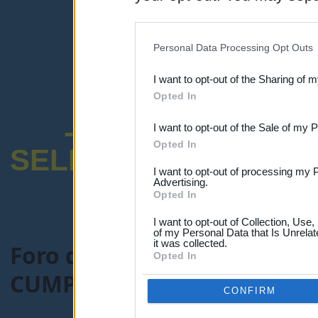
disclosure of your personal
IAB’s list of downstream pa
Personal Data Processing Opt Outs
also be disclosed by us to 
I want to opt-out of the Sharing of 
Downstream Participants
th
Opted In
third parties.
-ENCUESTA SOB
I want to opt-out of the Sale of my 
Opted In
SELECTIVO DOCENT
I want to opt-out of processing my 
Advertising.
Opted In
I want to opt-out of Collection, Use
of my Personal Data that Is Unrelat
it was collected.
Foro de Maestros25
>
COMU
Opted In
CUMPLEAÑOS FOREROS..
CONFIRM