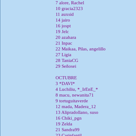
7 alore, Rachel
10 gracia2323
11 auxsid
14 jairo
16 jospt
19 Jelc
20 azahara
21 Inpac
22 Maikaa, Pilas, angelillo
27 Ligia
28 TaniaCG
29 Señosei
OCTUBRE
3 *DAVI*
4 Luchiliu, *_IrEnE_*
8 macu, newanita71
9 tortuguitaverde
12 mada, Madera_12
13 Alipradollano, suso
16 Chiki_pgn
19 Zelda
21 Sandra99
23 Carinfantil