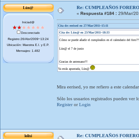
Re: CUMPLEAÑOS FOREROS
Lün@
«
Respuesta #184 :
29/Mar/20
Iniciad@
Cita de: eerised en 27/Mar/2011~15:11
Cita de: Lün@ en 23/Mar/2011~18:33
Desconectado
Registro:26/Abr/2009~13:24
Cómo se puede añadir el cumpleaños en el calendario del foro?
Ubicación: Maestra E.I. y E.P.
Lün@ el 7 de junio
Mensajes: 1.482
Gracias de antemano!!!
Ya estás apuntada, Lün@
Mira eerised, yo me refiero a este calendar
Sólo los usuarios registrados pueden ver l
Register
or
Login
Re: CUMPLEAÑOS FOREROS
lolixi