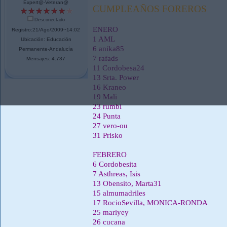
Expert@-Veteran@
CUMPLEAÑOS FOREROS
Desconectado
ENERO
Registro:21/Ago/2009~14:02
1 AML
Ubicación: Educación
6 anika85
Permanente-Andalucía
7 rafads
Mensajes: 4.737
11 Cordobesa24
13 Srta. Power
16 Kraneo
19 Mali
23 rumbi
24 Punta
27 vero-ou
31 Prisko
FEBRERO
6 Cordobesita
7 Asthreas, Isis
13 Obensito, Marta31
15 almumadriles
17 RocioSevilla, MONICA-RONDA
25 mariyey
26 cucana