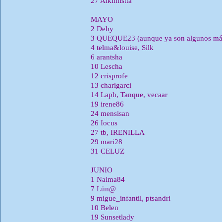
27 Alkimistta
MAYO
2 Deby
3 QUEQUE23 (aunque ya son algunos má
4 telma&louise, Silk
6 arantsha
10 Lescha
12 crisprofe
13 charigarci
14 Laph, Tanque, vecaar
19 irene86
24 mensisan
26 Iocus
27 tb, IRENILLA
29 mari28
31 CELUZ
JUNIO
1 Naima84
7 Lün@
9 migue_infantil, ptsandri
10 Belen
19 Sunsetlady