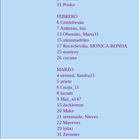
31 Prisko
FEBRERO
6 Cordobesita
7 Asthreas, Isis
13 Obensito, Marta31
15 almumadriles
17 RocioSevilla, MONICA-RONDA
25 mariyey
26 cucana
MARZO
4 eerised, Sandra21
5 prieto
6 Guaja_11
8 luciats
9 May_a147
15 Jacklemon
20 Make
21 sereneade, Nieves
22 Maveves
29 lolixi
31 Zeronter