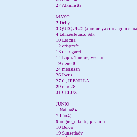
27 Alkimistta
MAYO
2 Deby
3 QUEQUE23 (aunque ya son algunos má
4 telma&louise, Silk
10 Lescha
12 crisprofe
13 charigarci
14 Laph, Tanque, vecaar
19 irene86
24 mensisan
26 Iocus
27 tb, IRENILLA
29 mari28
31 CELUZ
JUNIO
1 Naima84
7 Lün@
9 migue_infantil, ptsandri
10 Belen
19 Sunsetlady