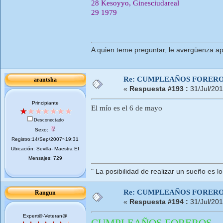
28 Kesoyyo, Ginesciudareal
29 1979
A quien teme preguntar, le avergüenza ap
Re: CUMPLEAÑOS FORERO
arantsha
«
Respuesta #193 :
31/Jul/201
Principiante
El mío es el 6 de mayo
Desconectado
Sexo:
Registro:14/Sep/2007~19:31
Ubicación: Sevilla- Maestra EI
Mensajes: 729
" La posibilidad de realizar un sueño es l
Re: CUMPLEAÑOS FORERO
Rangun
«
Respuesta #194 :
31/Jul/201
Expert@-Veteran@
CUMPLEAÑOS FOREROS