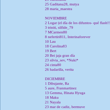
25 Gaditana28, mutya
28 maria_maestra
NOVIEMBRE
2 Logar (el dí­a de los difuntos- qué flash!!
3 triniti, silfide_79
7 MCarmen80
8 nefertiri811, Interinaforever
10 Lau
18 Carolina83
19 Bert
20 Bei jaja gran dí­a
23 silvia_sev, *Nuki*
24 cinta80
26 hadarilla, verita
DICIEMBRE
1 Dibujante, Ra
5 aure, Franmartinez
13 Gemma, Hinata Hyuga
18 Maku
21 Nayala
23 mar de cadiz, bermuve