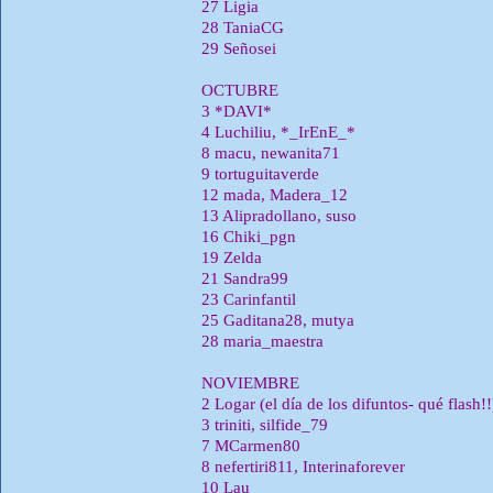
27 Ligia
28 TaniaCG
29 Señosei
OCTUBRE
3 *DAVI*
4 Luchiliu, *_IrEnE_*
8 macu, newanita71
9 tortuguitaverde
12 mada, Madera_12
13 Alipradollano, suso
16 Chiki_pgn
19 Zelda
21 Sandra99
23 Carinfantil
25 Gaditana28, mutya
28 maria_maestra
NOVIEMBRE
2 Logar (el dí­a de los difuntos- qué flash!!
3 triniti, silfide_79
7 MCarmen80
8 nefertiri811, Interinaforever
10 Lau