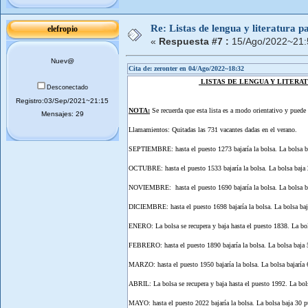
Re: Listas de lengua y literatura
elefropio
«
Respuesta #7 :
15/Ago/2022~21:
Nuev@
Cita de: zeronter en 04/Ago/2022~18:32
LISTAS DE LENGUA Y LITERATU
Desconectado
Registro:03/Sep/2021~21:15
NOTA:
Se recuerda que esta lista es a modo orientativo y puede s
Mensajes: 29
Llamamientos: Quitadas las 731 vacantes dadas en el verano.
SEPTIEMBRE: hasta el puesto 1273 bajaría la bolsa. La bolsa b
OCTUBRE: hasta el puesto 1533 bajaría la bolsa. La bolsa baja 
NOVIEMBRE: hasta el puesto 1690 bajaría la bolsa. La bolsa ba
DICIEMBRE: hasta el puesto 1698 bajaría la bolsa. La bolsa baj
ENERO: La bolsa se recupera y baja hasta el puesto 1838. La bol
FEBRERO: hasta el puesto 1890 bajaría la bolsa. La bolsa baja 
MARZO: hasta el puesto 1950 bajaría la bolsa. La bolsa bajaría 
ABRIL: La bolsa se recupera y baja hasta el puesto 1992. La bol
MAYO: hasta el puesto 2022 bajaría la bolsa. La bolsa baja 30 p