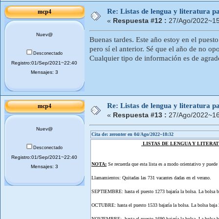
Re: Listas de lengua y literatura
mcp4
«
Respuesta #12 :
27/Ago/2022~15
Nuev@
Buenas tardes. Este año estoy en el puesto
pero sí el anterior. Sé que el año de no o
Desconectado
Cualquier tipo de información es de agrad
Registro:01/Sep/2021~22:40
Mensajes: 3
Re: Listas de lengua y literatura
mcp4
«
Respuesta #13 :
27/Ago/2022~16
Nuev@
Cita de: zeronter en 04/Ago/2022~18:32
LISTAS DE LENGUA Y LITERATU
Desconectado
Registro:01/Sep/2021~22:40
NOTA:
Se recuerda que esta lista es a modo orientativo y puede s
Mensajes: 3
Llamamientos: Quitadas las 731 vacantes dadas en el verano.
SEPTIEMBRE: hasta el puesto 1273 bajaría la bolsa. La bolsa b
OCTUBRE: hasta el puesto 1533 bajaría la bolsa. La bolsa baja 
NOVIEMBRE: hasta el puesto 1690 bajaría la bolsa. La bolsa ba