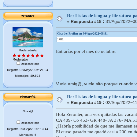
Re: Listas de lengua y literatura
zeronter
«
Respuesta #18 :
31/Ago/2022~00
Cita de: Proflen en 30/Ago/2022~08:31
1483.
Moderador/a
Entrarías por el mes de octubre.
Desconectado
Registro:02/May/2006~21:04
Mensajes: 49.523
Vuela amig@, vuela alto porque cuando vue
Re: Listas de lengua y literatura
vicmart94
«
Respuesta #19 :
02/Sep/2022~11
Nuev@
Hola Zeronter, una vez quitadas las vacant
CA 409- Co 453- GR 448- JA 376- MA 51
Desconectado
¿Habría posibilidad de que me llamasen es
Registro:29/Sep/2020~13:44
El curso pasado me quedé casi a 200 en ti
Mensajes: 5