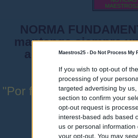
NOTICIAS
MAESTROS
NORMA FUNDAMENTA
mantenga siempre un
admiten mensajes 
Maestros25 -
Do Not Process My P
instituciones ni
If you wish to opt-out of the
processing of your personal
"Por favor, no abuse de l
targeted advertising by us
section to confirm your sel
una expresión y
opt-out request is proces
interest-based ads based o
us or personal information d
your opt-out. You may separ