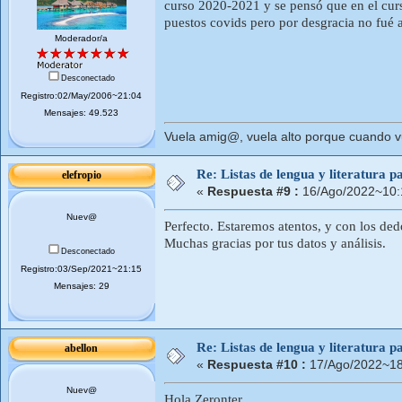
curso 2020-2021 y se pensó que en el curs
puestos covids pero por desgracia no fué 
Moderador/a
Desconectado
Registro:02/May/2006~21:04
Mensajes: 49.523
Vuela amig@, vuela alto porque cuando vue
Re: Listas de lengua y literatura
elefropio
«
Respuesta #9 :
16/Ago/2022~10:
Nuev@
Perfecto. Estaremos atentos, y con los de
Muchas gracias por tus datos y análisis.
Desconectado
Registro:03/Sep/2021~21:15
Mensajes: 29
Re: Listas de lengua y literatura
abellon
«
Respuesta #10 :
17/Ago/2022~18
Nuev@
Hola Zeronter