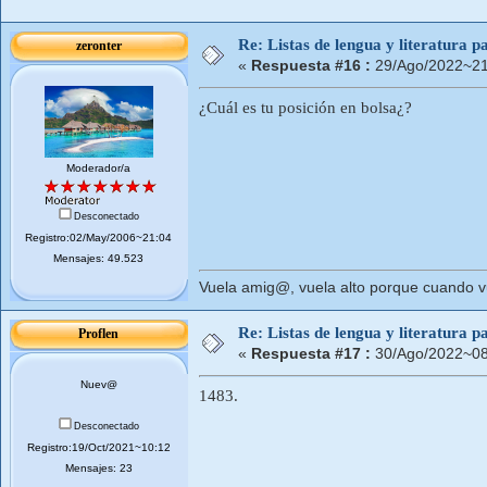
Re: Listas de lengua y literatura
zeronter
«
Respuesta #16 :
29/Ago/2022~21
¿Cuál es tu posición en bolsa¿?
Moderador/a
Desconectado
Registro:02/May/2006~21:04
Mensajes: 49.523
Vuela amig@, vuela alto porque cuando vue
Re: Listas de lengua y literatura
Proflen
«
Respuesta #17 :
30/Ago/2022~08
Nuev@
1483.
Desconectado
Registro:19/Oct/2021~10:12
Mensajes: 23