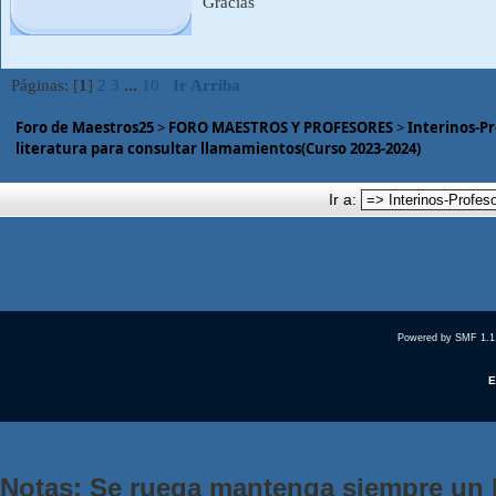
Gracias
Páginas: [
1
]
2
3
...
10
Ir Arriba
Foro de Maestros25
>
FORO MAESTROS Y PROFESORES
>
Interinos-Pro
literatura para consultar llamamientos(Curso 2023-2024)
Ir a:
Powered by SMF 1.1
E
Notas: Se ruega mantenga siempre un 