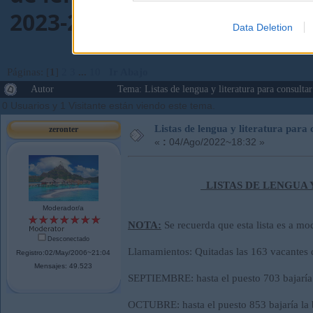
2023-2024)
Data Deletion
Páginas: [
1
]
2
3
...
10
Ir Abajo
Autor
Tema: Listas de lengua y literatura para consul
0 Usuarios y 1 Visitante están viendo este tema.
Listas de lengua y literatura par
zeronter
«
:
04/Ago/2022~18:32 »
LISTAS DE LENGUA Y
Moderador/a
NOTA:
Se recuerda que esta lista es a mod
Desconectado
Llamamientos: Quitadas las 163 vacantes 
Registro:02/May/2006~21:04
Mensajes: 49.523
SEPTIEMBRE: hasta el puesto 703 bajaría l
OCTUBRE: hasta el puesto 853 bajaría la b