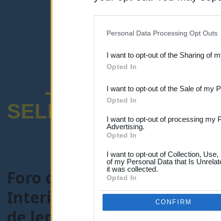
disclosure of your personal
IAB’s list of downstream pa
Personal Data Processing Opt Outs
also be disclosed by us to 
I want to opt-out of the Sharing of 
Downstream Participants
th
Opted In
third parties.
-ENCUESTA SOB
I want to opt-out of the Sale of my 
Opted In
SELECTIVO DOCENT
I want to opt-out of processing my 
Advertising.
Opted In
I want to opt-out of Collection, Use
of my Personal Data that Is Unrelat
it was collected.
Foro de Maestros25
>
FORO
Opted In
Interinos-Profesores de Secun
CONFIRM
de lengua y literatura par