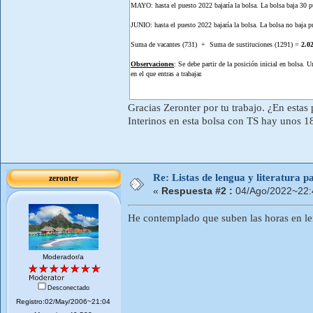
MAYO: hasta el puesto 2022 bajaría la bolsa. La bolsa baja 30 p
JUNIO: hasta el puesto 2022 bajaría la bolsa. La bolsa no baja p
Suma de vacantes (731) + Suma de sustituciones (1291) =
2.0
Observaciones
: Se debe partir de la posición inicial en bolsa. 
en el que entras a trabajar.
Gracias Zeronter por tu trabajo. ¿En esta
Interinos en esta bolsa con TS hay unos 1
Re: Listas de lengua y literatura
zeronter
«
Respuesta #2 :
04/Ago/2022~22:
He contemplado que suben las horas en len
Moderador/a
Desconectado
Registro:02/May/2006~21:04