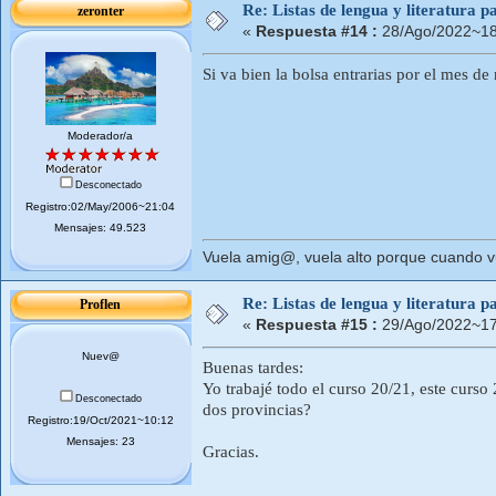
Re: Listas de lengua y literatura
zeronter
«
Respuesta #14 :
28/Ago/2022~18
Si va bien la bolsa entrarias por el mes d
Moderador/a
Desconectado
Registro:02/May/2006~21:04
Mensajes: 49.523
Vuela amig@, vuela alto porque cuando vue
Re: Listas de lengua y literatura
Proflen
«
Respuesta #15 :
29/Ago/2022~17
Nuev@
Buenas tardes:
Yo trabajé todo el curso 20/21, este curso
Desconectado
dos provincias?
Registro:19/Oct/2021~10:12
Mensajes: 23
Gracias.