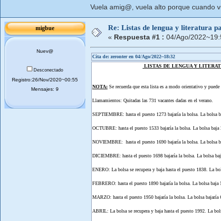
Vuela amig@, vuela alto porque cuando vue
Re: Listas de lengua y literatura
migbue
«
Respuesta #1 :
04/Ago/2022~19:
Nuev@
Cita de: zeronter en 04/Ago/2022~18:32
LISTAS DE LENGUA Y LITERATU
Desconectado
Registro:26/Nov/2020~00:55
NOTA:
Se recuerda que esta lista es a modo orientativo y puede s
Mensajes: 9
Llamamientos: Quitadas las 731 vacantes dadas en el verano.
SEPTIEMBRE: hasta el puesto 1273 bajaría la bolsa. La bolsa b
OCTUBRE: hasta el puesto 1533 bajaría la bolsa. La bolsa baja 
NOVIEMBRE: hasta el puesto 1690 bajaría la bolsa. La bolsa ba
DICIEMBRE: hasta el puesto 1698 bajaría la bolsa. La bolsa baj
ENERO: La bolsa se recupera y baja hasta el puesto 1838. La bol
FEBRERO: hasta el puesto 1890 bajaría la bolsa. La bolsa baja 
MARZO: hasta el puesto 1950 bajaría la bolsa. La bolsa bajaría 
ABRIL: La bolsa se recupera y baja hasta el puesto 1992. La bol