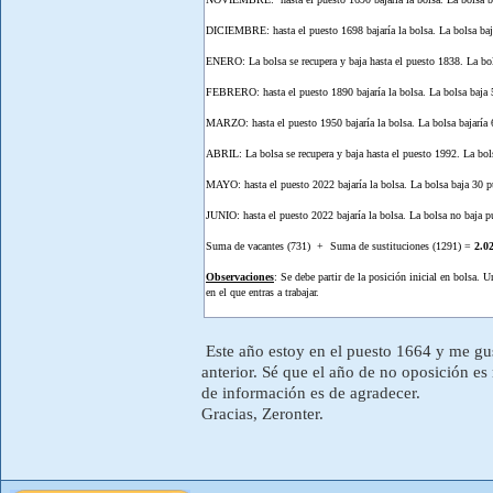
DICIEMBRE: hasta el puesto 1698 bajaría la bolsa. La bolsa baj
ENERO: La bolsa se recupera y baja hasta el puesto 1838. La bol
FEBRERO: hasta el puesto 1890 bajaría la bolsa. La bolsa baja 
MARZO: hasta el puesto 1950 bajaría la bolsa. La bolsa bajaría 
ABRIL: La bolsa se recupera y baja hasta el puesto 1992. La bol
MAYO: hasta el puesto 2022 bajaría la bolsa. La bolsa baja 30 p
JUNIO: hasta el puesto 2022 bajaría la bolsa. La bolsa no baja p
Suma de vacantes (731) + Suma de sustituciones (1291) =
2.0
Observaciones
: Se debe partir de la posición inicial en bolsa. 
en el que entras a trabajar.
Este año estoy en el puesto 1664 y me gust
anterior. Sé que el año de no oposición es
de información es de agradecer.
Gracias, Zeronter.