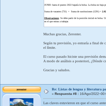
JUNIO: hasta el puesto 2022 bajaría la bolsa. La bolsa no baja p
Suma de vacantes (731) + Suma de sustituciones (1291) =
2.0
Observaciones
: Se debe partir de la posición inicial en bolsa. 
en el que entras a trabajar.
Muchas gracias, Zeronter.
Según tu previsión, yo entraría a final d
el límite.
El curso pasado hiciste una previsión de
A modo de análisis a posteriori, ¿Dónde cre
Gracias y saludos.
Re: Listas de lengua y literatura
zeronter
«
Respuesta #8 :
16/Ago/2022~00:
Las claves estuvieron en que el curso ant