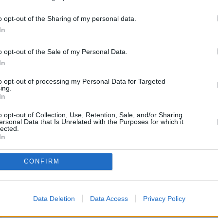
NOTICIAS
PÁGINA PRINCIPAL
MAESTROS25
MAESTROS25
o opt-out of the Sharing of my personal data.
In
e ruega mantenga siempre un lenguaje moderado. No se
personas o instituciones ni que creen crispación"
o opt-out of the Sale of my Personal Data.
abuse de las mayúsculas e intente utilizar una expresión y ortog
In
to opt-out of processing my Personal Data for Targeted
ing.
In
o opt-out of Collection, Use, Retention, Sale, and/or Sharing
ersonal Data that Is Unrelated with the Purposes for which it
lected.
In
CONFIRM
 PROCEDIMENTO SELECTIVO DOCENTE A
Data Deletion
Data Access
Privacy Policy
 PROFESORES
>
Interinos-Profesores de Secundaria, F.P., E.O.I...
> Tema:
)