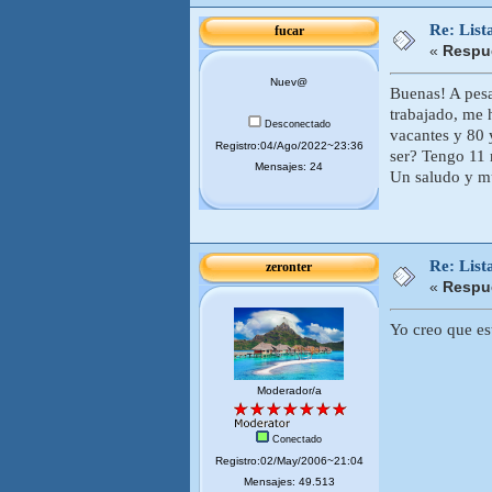
Re: List
fucar
«
Respue
Nuev@
Buenas! A pesa
trabajado, me 
Desconectado
vacantes y 80 
Registro:04/Ago/2022~23:36
ser? Tengo 11 
Mensajes: 24
Un saludo y m
Re: List
zeronter
«
Respue
Yo creo que est
Moderador/a
Conectado
Registro:02/May/2006~21:04
Mensajes: 49.513