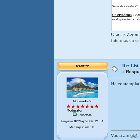
Suma de vacantes (73
Observaciones
: Se d
en el que entras a traba
Gracias Zeront
Interinos en e
Re: List
zeronter
«
Respue
He contemplado
Moderador/a
Conectado
Registro:02/May/2006~21:04
Mensajes: 49.513
Vuela amig@, v