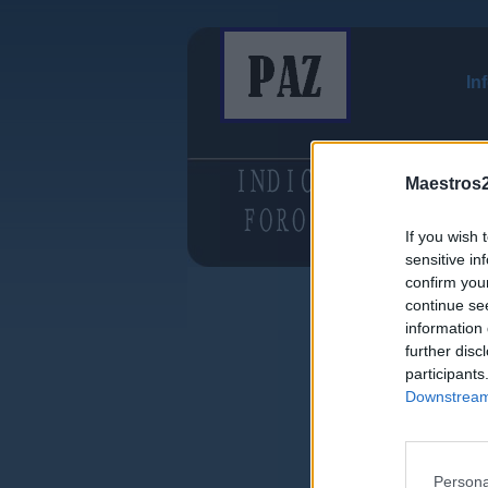
In
Maestros2
If you wish 
sensitive in
confirm you
continue se
information 
further disc
participants
Downstream 
Persona