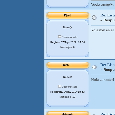
Vuela amig@, v
Re: List
Pjroll
«
Respue
Nuev@
Yo estoy en el
Desconectado
Registro:07/Ago/2022~14:36
Mensajes: 6
Re: List
mcb91
«
Respue
Nuev@
Hola zeronter!
Desconectado
Registro:11/Ago/2019~18:53
Mensajes: 12
Re: List
elefropio