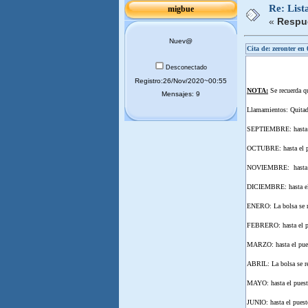
Re: List
migbue
«
Respue
Nuev@
Cita de: zeronter en
Desconectado
Registro:26/Nov/2020~00:55
NOTA:
Se recuerda qu
Mensajes: 9
Llamamientos: Quitada
SEPTIEMBRE: hasta el 
OCTUBRE: hasta el pue
NOVIEMBRE: hasta el 
DICIEMBRE: hasta el p
ENERO: La bolsa se re
FEBRERO: hasta el pue
MARZO: hasta el puest
ABRIL: La bolsa se re
MAYO: hasta el puesto
JUNIO: hasta el puest