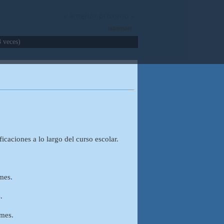
« anterior
próximo »
IMPRIMIR
 veces)
icaciones a lo largo del curso escolar.
mes.
.
 mes.