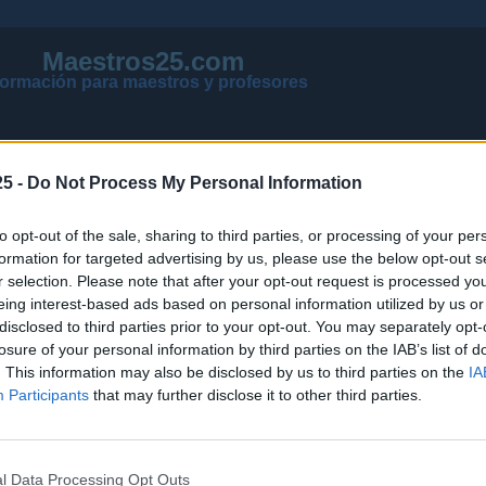
Maestros25.com
formación para maestros y profesores
5 -
Do Not Process My Personal Information
to opt-out of the sale, sharing to third parties, or processing of your per
formation for targeted advertising by us, please use the below opt-out s
r selection. Please note that after your opt-out request is processed y
eing interest-based ads based on personal information utilized by us or
disclosed to third parties prior to your opt-out. You may separately opt-
losure of your personal information by third parties on the IAB’s list of
VER MENSAJES NUEVOS DE TODOS LOS FOROS
. This information may also be disclosed by us to third parties on the
IA
NOTICIAS ACTUALIZADAS OPOSICIONES 2026
Participants
that may further disclose it to other third parties.
PÁGINA PRINCIPAL DE MAESTROS25
l Data Processing Opt Outs