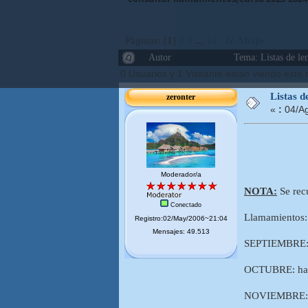
Páginas: [
1
]
2
3
...
10
Ir Abajo
Autor
Tema: Listas de le
0 Usuarios y 1 Visitante están viendo este
Listas d
zeronter
«
:
04/Ag
Moderador/a
NOTA:
Se recu
Conectado
Llamamientos: 
Registro:02/May/2006~21:04
Mensajes: 49.513
SEPTIEMBRE: ha
OCTUBRE: hasta
NOVIEMBRE: has