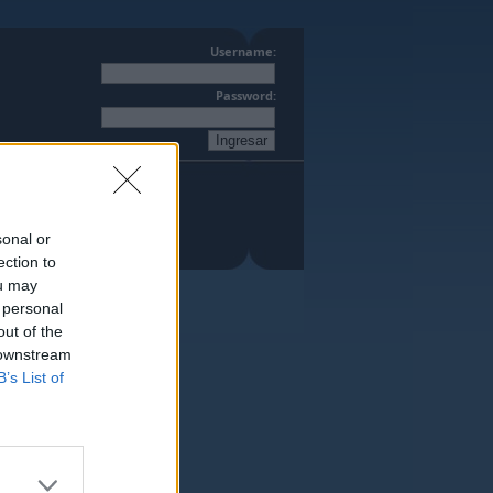
Username:
Password:
sonal or
ection to
ou may
 personal
out of the
 downstream
B’s List of