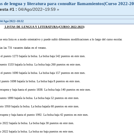
as de lengua y literatura para consultar llamamientos(Curso 2022-2
sta #1 :
04/Ago/2022~19:59 »
 04/Ago/2022~18:32
LISTAS DE LENGUA Y LITERATURA (CURSO 2022-2023)
e esta lista es a modo orientativo y puede sufrir diferentes modificaciones a lo largo del curso escolar.
s las 731 vacantes dadas en el verano.
puesto 1273 bajaría la bolsa. La bolsa baja 542 puestos en este mes.
sto 1533 bajaría la bolsa. La bolsa baja 260 puestos en este mes.
puesto 1690 bajaría la bolsa. La bolsa baja 157 puestos en este mes.
uesto 1698 bajaría la bolsa. La bolsa baja 8 puestos en este mes.
cupera y baja hasta el puesto 1838. La bolsa baja 140 puestos en este mes.
sto 1890 bajaría la bolsa. La bolsa baja 52 puestos en este mes.
o 1950 bajaría la bolsa. La bolsa bajaría 60 puestos en este mes.
cupera y baja hasta el puesto 1992. La bolsa baja 42 puestos en este mes.
 2022 bajaría la bolsa. La bolsa baja 30 puestos en este mes.
o 2022 bajaría la bolsa. La bolsa no baja puestos en este mes.