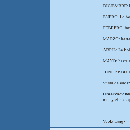
DICIEMBRE: has
ENERO: La bols
FEBRERO: hasta
MARZO: hasta e
ABRIL: La bols
MAYO: hasta el
JUNIO: hasta e
Suma de vacan
Observacione
mes y el mes qu
Vuela amig@, v