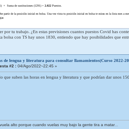
1) + Suma de sustituciones (1291) =
2.022
Puestos.
ebe partir de la posición inicial en bolsa. Una vez vista tu posición inicial en bolsa te miras en la lista mes a m
jar.
er por tu trabajo. ¿En estas previsiones cuantos puestos Covid has con
sta bolsa con TS hay unos 1830, entiendo que hay posibilidades que entr
as de lengua y literatura para consultar llamamientos(Curso 2022-2
sta #2 :
04/Ago/2022~22:45 »
 que suben las horas en lengua y literatura y que podrían dar unos 150
uela alto porque cuando vuelas muy bajo la gente tira a matar...