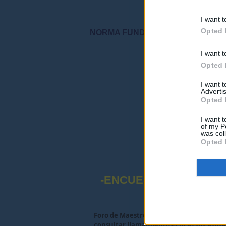
I want t
Opted 
NORMA FUNDAMENTAL DEL FORO: "S
I want t
"Por favor, no 
Opted 
I want 
Advertis
Opted 
I want t
of my P
was col
Opted 
-ENCUESTA SOBRE EL
Foro de Maestros25
>
FORO MAESTROS Y
consultar llamamientos(Curso 2023-2024