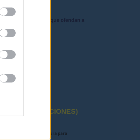
 admiten mensajes que ofendan a
rafía correctas"
CTUAL (OPOSICIONES)
Listas de lengua y literatura para