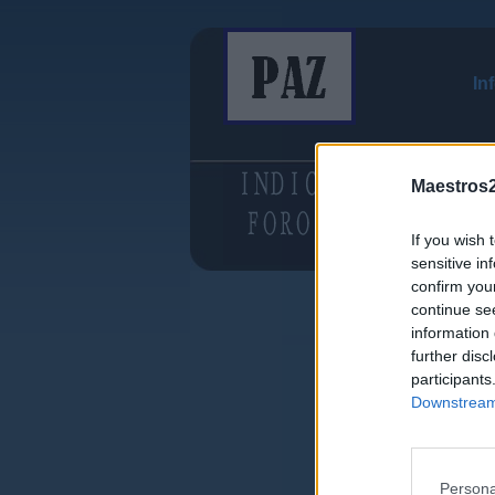
In
Maestros2
If you wish 
sensitive in
confirm you
continue se
information 
further disc
participants
Downstream 
Persona