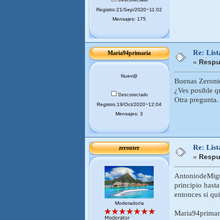
Registro:21/Sep/2020~11:02
Mensajes: 175
Re: Lis
Maria94primaria
«
Respu
Nuev@
Buenas Zeronte
¿Ves posible q
Desconectado
Otra pregunta.
Registro:19/Oct/2020~12:04
Mensajes: 3
Re: Lis
zeronter
«
Respu
AntoniodeMigue
principio hast
entonces si qui
Moderador/a
Maria94primari