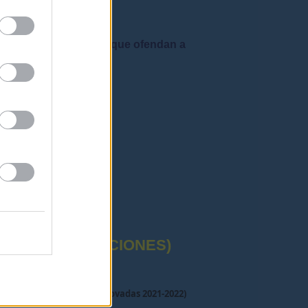
 admiten mensajes que ofendan a
rafía correctas"
CTUAL (OPOSICIONES)
nsultar llamamientos(Renovadas 2021-2022)