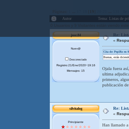
Páginas:
1
...
17
18
[
19
]
20
21
...
131
Ir
Autor
Tema: Listas de p
0 Usuarios y 9 Visitantes están viendo est
Re: Lis
jose.84
«
Respu
Nuev@
Cita de: PepiRo en 
Buenas, están diciendo
Desconectado
Registro:21/Ene/2020~19:16
Ojala fuera as
Mensajes: 15
ultima adjudica
primeros, algu
publicación de
Re: Lis
silvitalog
«
Respu
Principiante
Han llamado a 