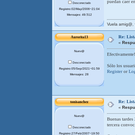
puedan caer en
Desconectado
Registro:02/May/2006~21:04
Mensajes: 49.512
Vuela amig@, v
Re: Lis
Aurorita13
«
Respu
Nuev@
Efectivamente!
Desconectado
Sólo los usuar
Registro:05/Sep/2021~01:59
Register
or
Lo
Mensajes: 28
Re: Lis
tonisanchez
«
Respu
Nuev@
Buenas tardes 
tercera convoc
Desconectado
Registro:27/Feb/2007~19:50