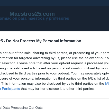
Maestros25.com
formación para maestros y profesores
5 -
Do Not Process My Personal Information
to opt-out of the sale, sharing to third parties, or processing of your per
formation for targeted advertising by us, please use the below opt-out s
r selection. Please note that after your opt-out request is processed y
eing interest-based ads based on personal information utilized by us or
disclosed to third parties prior to your opt-out. You may separately opt-
losure of your personal information by third parties on the IAB’s list of
VER MENSAJES NUEVOS DE TODOS LOS FOROS
. This information may also be disclosed by us to third parties on the
IA
NOTICIAS ACTUALIZADAS OPOSICIONES 2026
Participants
that may further disclose it to other third parties.
PÁGINA PRINCIPAL DE MAESTROS25
l Data Processing Opt Outs