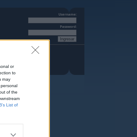
Username:
Password:
sonal or
ection to
ou may
 personal
out of the
 downstream
B’s List of