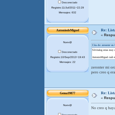
Desconectado
Registro:11/Jul/2011~22:29
Mensajes: 632
Re: Lis
AntoniodeMiguel
«
Respu
Nuev@
Cita de: zeronter en
Silvitalog estas muy 
Desconectado
Registro:10/Sep/2013~19:43
AntonioMiguel cuál era
Mensajes: 22
zeronter mi or
pero creo q er
Re: Lis
Gema19877
«
Respu
Nuev@
No creo q haya
Desconectado