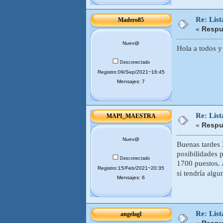
Re: Lis
Madero85
«
Respu
Nuev@
Hola a todos y
Desconectado
Registro:09/Sep/2021~16:45
Mensajes: 7
Re: Lis
MAPI_MAESTRA
«
Respu
Nuev@
Buenas tardes 
posibilidades 
Desconectado
1700 puestos.
Registro:15/Feb/2021~20:35
si tendría alg
Mensajes: 6
Re: Lis
angelagl