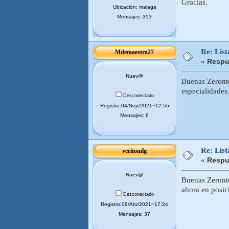
Gracias.
Ubicación: malaga
Mensajes: 353
Re: Lis
Mdemaestra27
«
Respu
Nuev@
Buenas Zeronte
especialidades.
Desconectado
Registro:04/Sep/2021~12:55
Mensajes: 6
Re: Lis
veritomlg
«
Respu
Nuev@
Buenas Zeronte
ahora en posici
Desconectado
Registro:08/Abr/2021~17:24
Mensajes: 37