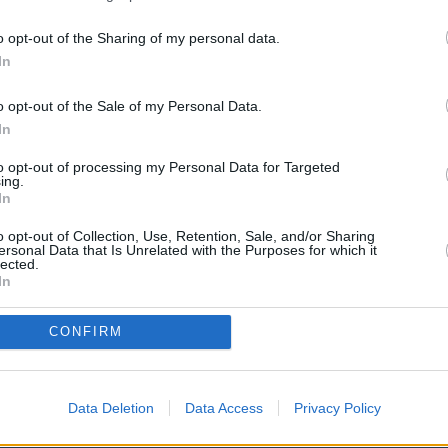
NOTICIAS
PÁGINA PRINCIPAL
MAESTROS25
MAESTROS25
o opt-out of the Sharing of my personal data.
In
e ruega mantenga siempre un lenguaje moderado. No se
personas o instituciones ni que creen crispación"
o opt-out of the Sale of my Personal Data.
abuse de las mayúsculas e intente utilizar una expresión y ortog
In
to opt-out of processing my Personal Data for Targeted
ing.
In
o opt-out of Collection, Use, Retention, Sale, and/or Sharing
ersonal Data that Is Unrelated with the Purposes for which it
lected.
In
CONFIRM
 PROCEDIMENTO SELECTIVO DOCENTE A
Data Deletion
Data Access
Privacy Policy
 PROFESORES
>
Interinos-Maestros
> Tema:
Listas de primaria para co