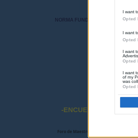
I want t
Opted 
NORMA FUNDAMENTAL DEL FORO: "S
I want t
"Por favor, no 
Opted 
I want 
Advertis
Opted 
I want t
of my P
was col
Opted 
-ENCUESTA SOBRE EL
Foro de Maestros25
>
FORO MAESTROS Y