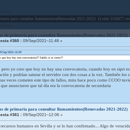
 Abajo
rimaria para consultar llamamientos(Renovadas 2021-2022) (Leído 1118477 vec
e tema.
tas de primaria para consultar llamamientos(Renovadas 2021-2022)
esta #360 :
09/Sep/2021~11:48 »
09/Sep/2021~11:39
 que hoy hay otra convocatoria?? Sabéis si es cierto??
í, pero yo creo que hoy no hay una convocatoria, cuando hoy en sipri es
ción y podrían saturar el servidor con dos cosas a la vez. También los s
nas veces cometen este tipo de fallos, mira hace poco como CCOO tuvie
 que anunciaron que tal día era la convocatoria de secundaria
tas de primaria para consultar llamamientos(Renovadas 2021-2022)
esta #361 :
09/Sep/2021~12:06 »
recursos humanos en Sevilla y se lo han confirmado... Algo de veracida