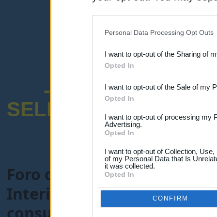
disclosure of your personal
IAB’s list of downstream pa
Personal Data Processing Opt Outs
also be disclosed by us to 
I want to opt-out of the Sharing of 
Downstream Participants
th
Opted In
third parties.
-ENCUESTA SOB
I want to opt-out of the Sale of my 
Opted In
SELECTIVO DOCENT
I want to opt-out of processing my 
Advertising.
Opted In
I want to opt-out of Collection, Use
of my Personal Data that Is Unrelat
it was collected.
Foro de Maestros25
>
FORO
Opted In
Interinos-Maestros
> Tema
CONFIRM
consultar llamamientos(Re