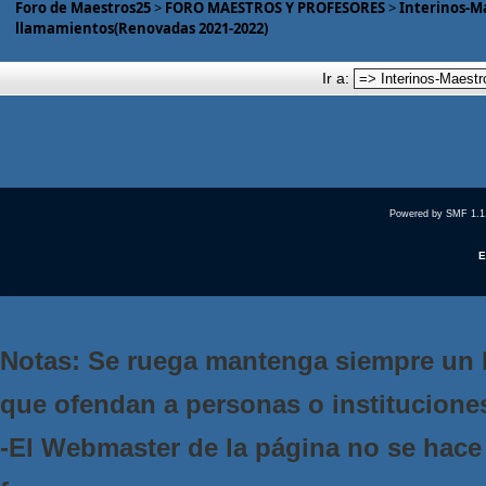
Foro de Maestros25
>
FORO MAESTROS Y PROFESORES
>
Interinos-M
llamamientos(Renovadas 2021-2022)
Ir a:
Powered by SMF 1.1
E
Notas: Se ruega mantenga siempre un 
que ofendan a personas o institucione
-El Webmaster de la página no se hace 