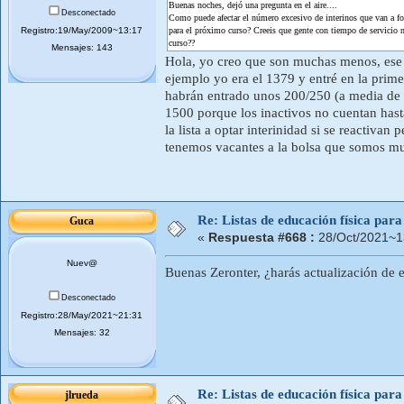
Buenas noches, dejó una pregunta en el aire....
Desconectado
Como puede afectar el número excesivo de interinos que van a for
Registro:19/May/2009~13:17
para el próximo curso? Creeis que gente con tiempo de servicio n
curso??
Mensajes: 143
Hola, yo creo que son muchas menos, ese 
ejemplo yo era el 1379 y entré en la prime
habrán entrado unos 200/250 (a media de
1500 porque los inactivos no cuentan hasta
la lista a optar interinidad si se reactiv
tenemos vacantes a la bolsa que somos muc
Re: Listas de educación física pa
Guca
«
Respuesta #668 :
28/Oct/2021~1
Nuev@
Buenas Zeronter, ¿harás actualización de 
Desconectado
Registro:28/May/2021~21:31
Mensajes: 32
Re: Listas de educación física pa
jlrueda