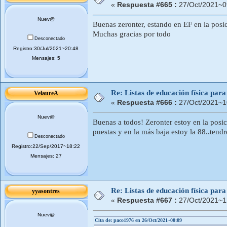
«
Respuesta #665 :
27/Oct/2021~0
Nuev@
Buenas zeronter, estando en EF en la posi
Muchas gracias por todo
Desconectado
Registro:30/Jul/2021~20:48
Mensajes: 5
Re: Listas de educación física pa
VelaureA
«
Respuesta #666 :
27/Oct/2021~1
Nuev@
Buenas a todos! Zeronter estoy en la posic
puestas y en la más baja estoy la 88..tend
Desconectado
Registro:22/Sep/2017~18:22
Mensajes: 27
Re: Listas de educación física pa
yyasontres
«
Respuesta #667 :
27/Oct/2021~1
Nuev@
Cita de: paco1976 en 26/Oct/2021~00:09