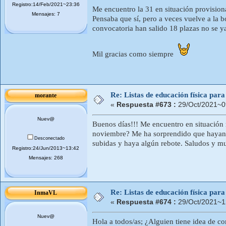
Registro:14/Feb/2021~23:36
Me encuentro la 31 en situación provisiona
Mensajes: 7
Pensaba que sí, pero a veces vuelve a la 
convocatoria han salido 18 plazas no se ya
Mil gracias como siempre
Re: Listas de educación física pa
morante
«
Respuesta #673 :
29/Oct/2021~0
Nuev@
Buenos días!!! Me encuentro en situación 
noviembre? Me ha sorprendido que hayan 
Desconectado
subidas y haya algún rebote. Saludos y mu
Registro:24/Jun/2013~13:42
Mensajes: 268
Re: Listas de educación física pa
InmaVL
«
Respuesta #674 :
29/Oct/2021~1
Nuev@
Hola a todos/as; ¿Alguien tiene idea de co