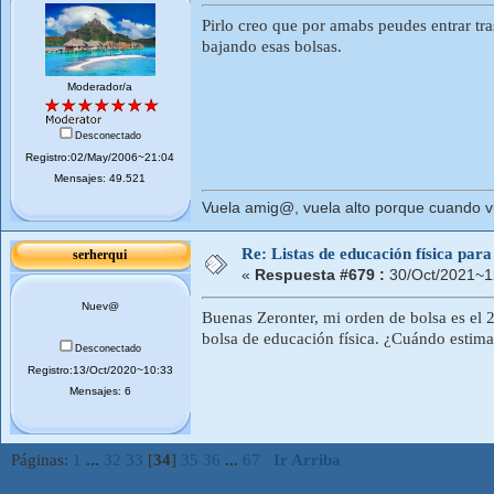
Pirlo creo que por amabs peudes entrar tr
bajando esas bolsas.
Moderador/a
Desconectado
Registro:02/May/2006~21:04
Mensajes: 49.521
Vuela amig@, vuela alto porque cuando vue
Re: Listas de educación física pa
serherqui
«
Respuesta #679 :
30/Oct/2021~1
Nuev@
Buenas Zeronter, mi orden de bolsa es el 
bolsa de educación física. ¿Cuándo estima
Desconectado
Registro:13/Oct/2020~10:33
Mensajes: 6
Páginas:
1
...
32
33
[
34
]
35
36
...
67
Ir Arriba