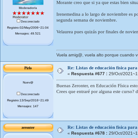
Morante creo que si ya que estas bien situ
Moderador/a
Irenemedina a lo largo de noviembre es po
segunda semana de noviembre.
Desconectado
Registro:02/May/2006~21:04
Velaurea pues quizás por finales de noviem
Mensajes: 49.521
Vuela amig@, vuela alto porque cuando vue
Re: Listas de educación física pa
Pirlo
«
Respuesta #677 :
29/Oct/2021~1
Nuev@
Buenas Zeronter, en Educación Física est
Crees que entraré por alguna este curso? d
Desconectado
Registro:13/Sep/2016~21:49
Mensajes: 147
Re: Listas de educación física pa
zeronter
«
Respuesta #678 :
29/Oct/2021~1