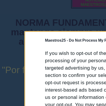
NOTICIAS
MAESTROS
NORMA FUNDAMENTA
mantenga siempre un
admiten mensajes 
Maestros25 -
Do Not Process My P
instituciones ni
If you wish to opt-out of the
processing of your personal
"Por favor, no abuse de l
targeted advertising by us
section to confirm your sel
una expresión y
opt-out request is proces
interest-based ads based o
us or personal information d
your opt-out. You may separ