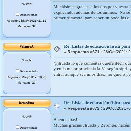
Nuev@
Muchísimas gracias a los dos por vuestra l
explicando, además de los ánimos. No sé s
Desconectado
primer trimestre, para saber un poco los q
Registro:28/May/2021~21:31
Mensajes: 32
Re: Listas de educación física pa
VelaureA
«
Respuesta #671 :
28/Oct/2021~2
Nuev@
@jlrueda lo que comentas quiere decir que
y en la mejor provincia la 81 según sipri..
Desconectado
entrar aunque sea unos días...no quiero p
Registro:22/Sep/2017~18:22
Mensajes: 27
Re: Listas de educación física pa
iremedina
«
Respuesta #672 :
29/Oct/2021~0
Nuev@
Buenos días!!
Muchas gracias Jlrueda y Zeronter, hacéis
Desconectado