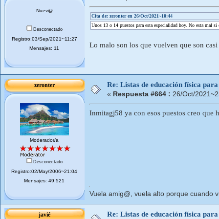
Nuev@
Cita de: zeronter en 26/Oct/2021~10:44
Unos 13 o 14 puestos para esta especialidad hoy. No esta mal si
Desconectado
Registro:03/Sep/2021~11:27
Lo malo son los que vuelven que son casi
Mensajes: 11
Re: Listas de educación física pa
zeronter
«
Respuesta #664 :
26/Oct/2021~2
Inmitagj58 ya con esos puestos creo que ha
Moderador/a
Desconectado
Registro:02/May/2006~21:04
Mensajes: 49.521
Vuela amig@, vuela alto porque cuando vue
Re: Listas de educación física pa
javié