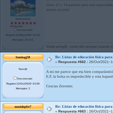
Unos 13 o 14 puestos para esta especialid
menos en total
Moderador/a
Desconectado
Registro:02/May/2006~21:04
Mensajes: 49.521
Vuela amig@, vuela alto porque cuando vue
Re: Listas de educación física pa
Inmitagj58
«
Respuesta #662 :
26/Oct/2021~1
Nuev@
A mi me parece que eta bien comparándola 
E.F, la bolsa es impredecible y esta baja
Desconectado
Registro:22/Oct/2020~23:08
Gracias Zeronter.
Mensajes: 2
Re: Listas de educación física pa
marialopfer7
«
Respuesta #663 :
26/Oct/2021~1