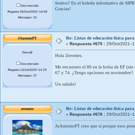
festivo? En el boletín informativo de SIP
Desconectado
Gracias!
Registro:26/Oct/2020~14:09
Mensajes: 10
Re: Listas de educación física pa
JAntonioPT
«
Respuesta #675 :
29/Oct/2021~1
Nuev@
Hola Zeronter,
Desconectado
Me encuentro el 80 en la bolsa de EF (sin r
Registro:13/Jul/2020~14:25
67 y 74. ¿Tengo opciones en noviembre?
Mensajes: 37
Un saludo!
Re: Listas de educación física pa
zeronter
«
Respuesta #676 :
29/Oct/2021~1
JuAntonioPT creo que si porque esos peust