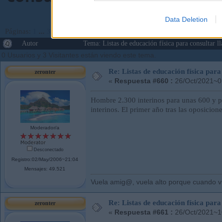
Data Deletion
Páginas:
1
...
32
33
[
34
]
35
36
...
67
Ir Abajo
Autor
Tema: Listas de educación física para consulta
0 Usuarios y 3 Visitantes están viendo este tema.
Re: Listas de educación física pa
zeronter
«
Respuesta #660 :
26/Oct/2021~0
Hombre 2.300 interinos para unas 600 y pi
interinos. El primer año tras las oposicio
Moderador/a
Desconectado
Registro:02/May/2006~21:04
Mensajes: 49.521
Vuela amig@, vuela alto porque cuando vue
Re: Listas de educación física pa
zeronter
«
Respuesta #661 :
26/Oct/2021~1