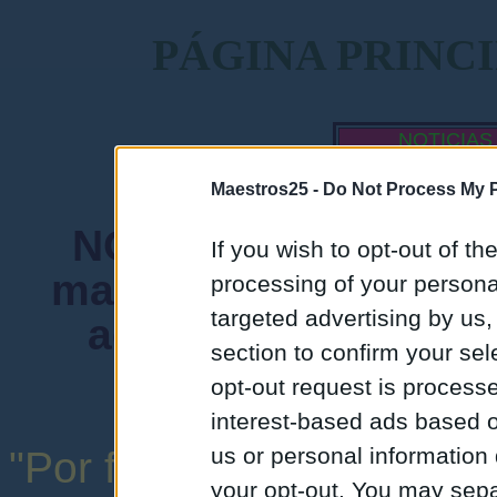
PÁGINA PRINC
NOTICIAS
MAESTROS
Maestros25 -
Do Not Process My P
NORMA FUNDAMENTA
If you wish to opt-out of the
mantenga siempre un
processing of your personal
targeted advertising by us
admiten mensajes 
section to confirm your sel
instituciones ni
opt-out request is proces
interest-based ads based o
us or personal information d
"Por favor, no abuse de l
your opt-out. You may separ