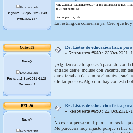
Hola Zeronter, actualmente estoy la 280 en la bolsa de E.F. Trab
Desconectado
no lo han hecho, no?
Registro:13/Sep/2016~21:49
Gracias por tu ayuda.
Mensajes: 147
La restringida comienza ya. Creo que hoy 
Re: Listas de educación física pa
Odizeu89
«
Respuesta #649 :
22/Oct/2021~1
Nuev@
¿Alguien sabe lo que está pasando con la 
entrado gente, incluso con vacante, sin te
Desconectado
que ofertaban (si se mira el motivo, suele
Registro:11/Sep/2021~11:28
ofertar puestos. Algo raro hay con esta bol
Mensajes: 4
Re: Listas de educación física pa
REL-80
«
Respuesta #650 :
22/Oct/2021~1
Nuev@
No es por pensar mal, pero si miras los pue
Me parecería muy injusto porque si hay un
Desconectado