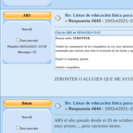
Re: Listas de educación física pa
ARS
«
Respuesta #643 :
19/Oct/2021~2
Nuev@
Cita de: ARS en 18/Oct/2021~15:15
Buenas tardes
ZERONTER
,
Desconectado
Registro:18/Oct/2021~15:09
Viendo los comentarios de los compañeros no soy muy optimista, 
comentado que conoces muy bien la evolución de las bolsas y que
Mensajes: 25
Espero tu respuesta, gracias.
Saludos compañeros
ZERONTER O ALGUIEN QUE ME AYUD
Re: Listas de educación física pa
Bekele
«
Respuesta #644 :
19/Oct/2021~2
Nuev@
ARS el año pasado desde el 20 de octubre h
muy pronto..., pero opciones tienes.
Desconectado