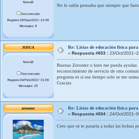
Nuev@
No lo sabía pensaba que siempre que fuera 
Desconectado
Registro:29/Sep/2021~12:06
Mensajes: 8
Re: Listas de educación física pa
JOSUA
«
Respuesta #653 :
23/Oct/2021~2
Nuev@
Buenas Zeronter o kien me pueda ayudar. S
reconocimiento de servicio de otra comuni
Desconectado
pregunta es si ese tiempo solo se me suma
Registro:04/Feb/2021~21:06
Gracias
Mensajes: 25
Re: Listas de educación física pa
zeronter
«
Respuesta #654 :
24/Oct/2021~0
Creo que se te pasaria a todas las bolsas po