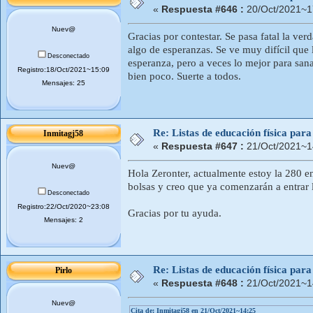
«
Respuesta #646 :
20/Oct/2021~1
Nuev@
Gracias por contestar. Se pasa fatal la ver
algo de esperanzas. Se ve muy difícil que
Desconectado
esperanza, pero a veces lo mejor para sanar
Registro:18/Oct/2021~15:09
bien poco. Suerte a todos.
Mensajes: 25
Re: Listas de educación física pa
Inmitagj58
«
Respuesta #647 :
21/Oct/2021~1
Nuev@
Hola Zeronter, actualmente estoy la 280 e
bolsas y creo que ya comenzarán a entrar l
Desconectado
Registro:22/Oct/2020~23:08
Gracias por tu ayuda.
Mensajes: 2
Re: Listas de educación física pa
Pirlo
«
Respuesta #648 :
21/Oct/2021~1
Nuev@
Cita de: Inmitagj58 en 21/Oct/2021~14:25