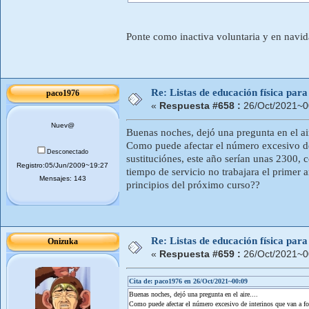
Ponte como inactiva voluntaria y en navida
Re: Listas de educación física pa
paco1976
«
Respuesta #658 :
26/Oct/2021~0
Nuev@
Buenas noches, dejó una pregunta en el air
Como puede afectar el número excesivo de 
Desconectado
sustituciónes, este año serían unas 2300,
Registro:05/Jun/2009~19:27
tiempo de servicio no trabajara el primer 
Mensajes: 143
principios del próximo curso??
Re: Listas de educación física pa
Onizuka
«
Respuesta #659 :
26/Oct/2021~0
Cita de: paco1976 en 26/Oct/2021~00:09
Buenas noches, dejó una pregunta en el aire....
Como puede afectar el número excesivo de interinos que van a for