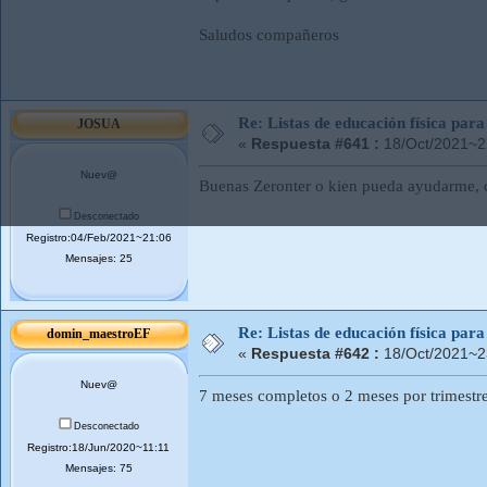
Saludos compañeros
Re: Listas de educación física pa
JOSUA
«
Respuesta #641 :
18/Oct/2021~2
Nuev@
Buenas Zeronter o kien pueda ayudarme, cu
Desconectado
Registro:04/Feb/2021~21:06
Mensajes: 25
Re: Listas de educación física pa
domin_maestroEF
«
Respuesta #642 :
18/Oct/2021~2
Nuev@
7 meses completos o 2 meses por trimestre
Desconectado
Registro:18/Jun/2020~11:11
Mensajes: 75