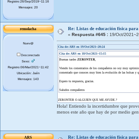
Registro:26/Sep/2019~11:16
Mensajes: 20
Re: Listas de educación física pa
remolacha
«
Respuesta #645 :
19/Oct/2021~2
Nuev@
Cita de: ARS en 19/Oct/2021~20:24
Cita de: ARS en 18/Oct/2021~15:15
Desconectado
Buenas tardes
ZERONTER
,
Sexo:
Registro:06/Mar/2021~11:42
Viendo los comentarios de los compañeros no soy muy optimista,
comentado que conoces muy bien la evolución de las bolsas y qu
Ubicación: Jaén
Mensajes: 143
Espero tu respuesta, gracias.
Saludos compañeros
ZERONTER O ALGUIEN QUE ME AYUDE.?
Hola! Entiendo la incertidumbre que provo
menos este año que hay de por medio gente
Re: Listas de educación física pa
ARS