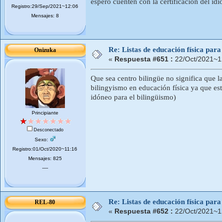
espero cuenten con la certificación del idi
Registro:29/Sep/2021~12:06
Mensajes: 8
Re: Listas de educación física pa
Onizuka
«
Respuesta #651 :
22/Oct/2021~1
Que sea centro bilingüe no significa que 
bilingyismo en educación física ya que est
idóneo para el bilingüismo)
Principiante
Desconectado
Sexo:
Registro:01/Oct/2020~11:16
Mensajes: 825
----
Re: Listas de educación física pa
REL-80
«
Respuesta #652 :
22/Oct/2021~1