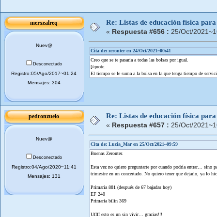
Re: Listas de educación física pa
merxealreq
«
Respuesta #656 :
25/Oct/2021~1
Nuev@
Cita de: zeronter en 24/Oct/2021~00:41
Creo que se te pasaria a todas las bolsas por igual.
Desconectado
[/quote.
Registro:05/Ago/2017~01:24
El tiempo se le suma a la bolsa en la que tenga tiempo de servic
Mensajes: 304
Re: Listas de educación física pa
pedronzuelo
«
Respuesta #657 :
25/Oct/2021~1
Nuev@
Cita de: Lucia_Mar en 25/Oct/2021~09:59
Buenas Zeronter.
Desconectado
Registro:04/Ago/2020~11:41
Esta vez no quiero preguntarte por cuando podría entrar… sino pa
trimestre en un concertado. No quiero tener que dejarlo, ya lo hice
Mensajes: 131
Primaria 881 (después de 67 bajadas hoy)
EF 240
Primaria bilin 369
Uffff esto es un sin vivir… gracias!!!