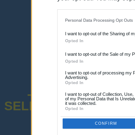
una expresión y
disclosure of your personal
IAB’s list of downstream pa
Personal Data Processing Opt Outs
also be disclosed by us to 
I want to opt-out of the Sharing of 
Downstream Participants
th
Opted In
third parties.
I want to opt-out of the Sale of my 
Opted In
I want to opt-out of processing my 
Advertising.
Opted In
-ENCUESTA SOB
I want to opt-out of Collection, Use
of my Personal Data that Is Unrelat
SELECTIVO DOCENT
it was collected.
Opted In
CONFIRM