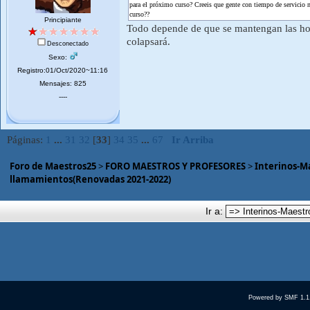
para el próximo curso? Creeis que gente con tiempo de servicio n
curso??
Principiante
Todo depende de que se mantengan las hora
colapsará.
Desconectado
Sexo:
Registro:01/Oct/2020~11:16
Mensajes: 825
----
Páginas:
1
...
31
32
[
33
]
34
35
...
67
Ir Arriba
Foro de Maestros25
>
FORO MAESTROS Y PROFESORES
>
Interinos-M
llamamientos(Renovadas 2021-2022)
Ir a:
Powered by SMF 1.1