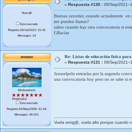
«
Respuesta #130 :
09/Sep/2021~1
Nuev@
Buenas zeronter, estando actualmente en s
me pueden llamar?
Desconectado
sabes cuando hay otra convocatoria si est
Registro:20/Jul/2021~11:32
GRacias
Mensajes: 14
Re: Listas de educación física pa
zeronter
«
Respuesta #131 :
09/Sep/2021~1
Jesuselpelu entrarías por la segunda conv
una convocatoria hoy pero no se sabe si es
Moderador/a
Desconectado
Registro:02/May/2006~21:04
Mensajes: 49.521
Vuela amig@, vuela alto porque cuando vue