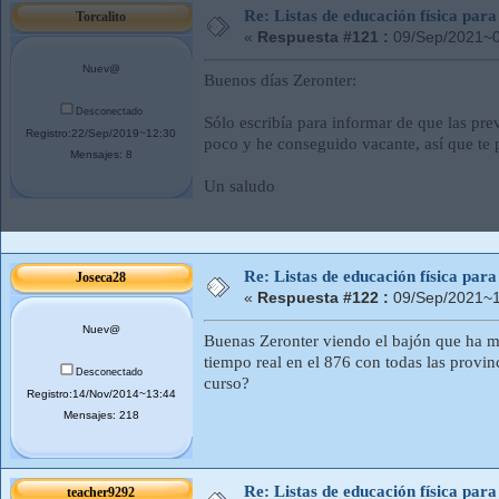
Re: Listas de educación física pa
Torcalito
«
Respuesta #121 :
09/Sep/2021~0
Nuev@
Buenos días Zeronter:
Desconectado
Sólo escribía para informar de que las pre
Registro:22/Sep/2019~12:30
poco y he conseguido vacante, así que te 
Mensajes: 8
Un saludo
Re: Listas de educación física pa
Joseca28
«
Respuesta #122 :
09/Sep/2021~1
Nuev@
Buenas Zeronter viendo el bajón que ha me
tiempo real en el 876 con todas las provin
Desconectado
curso?
Registro:14/Nov/2014~13:44
Mensajes: 218
Re: Listas de educación física pa
teacher9292