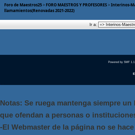
Foro de Maestros25
>
FORO MAESTROS Y PROFESORES
>
Interinos-M
llamamientos(Renovadas 2021-2022)
Ir a:
Powered by SMF 1.1
E
Notas: Se ruega mantenga siempre un 
que ofendan a personas o institucione
-El Webmaster de la página no se hace 