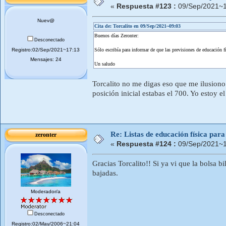
«
Respuesta #123 :
09/Sep/2021~1
Nuev@
Cita de: Torcalito en 09/Sep/2021~09:03
Buenos días Zeronter:
Desconectado
Registro:02/Sep/2021~17:13
Sólo escribía para informar de que las previsiones de educación f
Mensajes: 24
Un saludo
Torcalito no me digas eso que me ilusiono
posición inicial estabas el 700. Yo estoy 
Re: Listas de educación física pa
zeronter
«
Respuesta #124 :
09/Sep/2021~1
Gracias Torcalito!! Si ya vi que la bolsa 
bajadas.
Moderador/a
Desconectado
Registro:02/May/2006~21:04