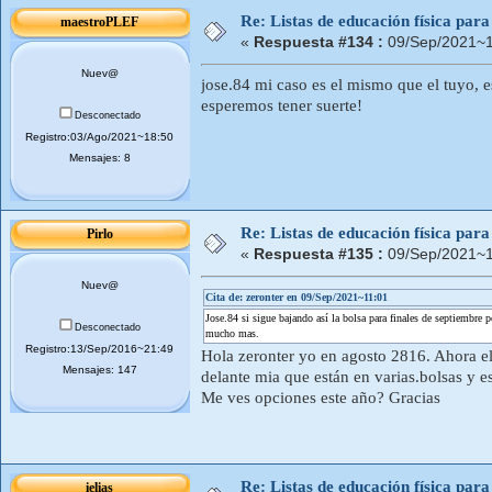
Re: Listas de educación física pa
maestroPLEF
«
Respuesta #134 :
09/Sep/2021~1
Nuev@
jose.84 mi caso es el mismo que el tuyo, e
esperemos tener suerte!
Desconectado
Registro:03/Ago/2021~18:50
Mensajes: 8
Re: Listas de educación física pa
Pirlo
«
Respuesta #135 :
09/Sep/2021~1
Nuev@
Cita de: zeronter en 09/Sep/2021~11:01
Jose.84 si sigue bajando así la bolsa para finales de septiembre p
Desconectado
mucho mas.
Registro:13/Sep/2016~21:49
Hola zeronter yo en agosto 2816. Ahora 
Mensajes: 147
delante mia que están en varias.bolsas y e
Me ves opciones este año? Gracias
Re: Listas de educación física pa
ielias