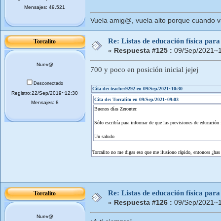
Mensajes: 49.521
Vuela amig@, vuela alto porque cuando vue
Re: Listas de educación física pa
Torcalito
«
Respuesta #125 :
09/Sep/2021~1
Nuev@
700 y poco en posición inicial jejej
Desconectado
Cita de: teacher9292 en 09/Sep/2021~10:30
Registro:22/Sep/2019~12:30
Cita de: Torcalito en 09/Sep/2021~09:03
Mensajes: 8
Buenos días Zeronter:
Sólo escribía para informar de que las previsiones de educación 
Un saludo
Torcalito no me digas eso que me ilusiono rápido, entonces ¿has 
Re: Listas de educación física pa
Torcalito
«
Respuesta #126 :
09/Sep/2021~1
Nuev@