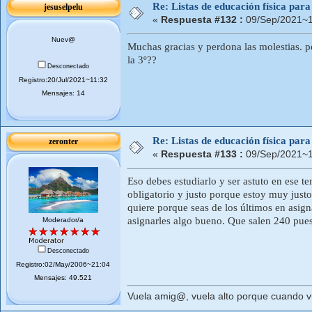
Re: Listas de educación física pa
jesuselpelu
«
Respuesta #132 :
09/Sep/2021~1
Nuev@
Muchas gracias y perdona las molestias. pe
la 3º??
Desconectado
Registro:20/Jul/2021~11:32
Mensajes: 14
Re: Listas de educación física pa
zeronter
«
Respuesta #133 :
09/Sep/2021~1
Eso debes estudiarlo y ser astuto en ese t
obligatorio y justo porque estoy muy just
quiere porque seas de los últimos en asign
asignarles algo bueno. Que salen 240 pue
Moderador/a
Desconectado
Registro:02/May/2006~21:04
Mensajes: 49.521
Vuela amig@, vuela alto porque cuando vue