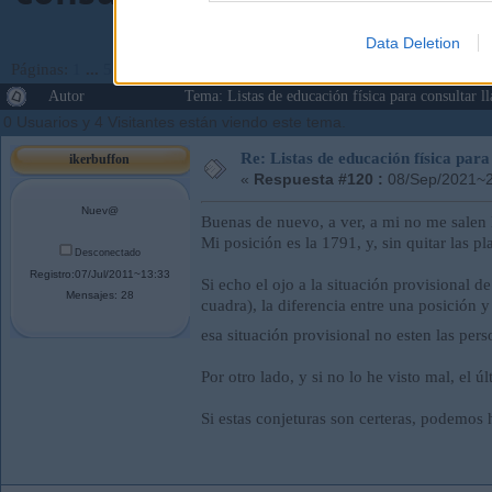
Data Deletion
Páginas:
1
...
5
6
[
7
]
8
9
...
67
Ir Abajo
Autor
Tema: Listas de educación física para consulta
0 Usuarios y 4 Visitantes están viendo este tema.
Re: Listas de educación física pa
ikerbuffon
«
Respuesta #120 :
08/Sep/2021~2
Nuev@
Buenas de nuevo, a ver, a mi no me salen l
Mi posición es la 1791, y, sin quitar las p
Desconectado
Registro:07/Jul/2011~13:33
Si echo el ojo a la situación provisional d
Mensajes: 28
cuadra), la diferencia entre una posición 
esa situación provisional no esten las per
Por otro lado, y si no lo he visto mal, el 
Si estas conjeturas son certeras, podemos 