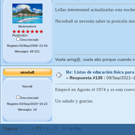
Lellas intententaré actualizarlas esta noch
Nicosball se necesita saber tu posición inic
Moderador/a
Desconectado
Registro:02/May/2006~21:04
Mensajes: 49.521
Vuela amig@, vuela alto porque cuando vue
Re: Listas de educación física pa
nicosball
«
Respuesta #139 :
09/Sep/2021~1
Nuev@
Empecé en Agosto el 1974 y es esta convoca
Desconectado
Un saludo y gracias
Registro:03/Sep/2020~16:22
Mensajes: 16
Páginas:
1
...
5
6
[
7
]
8
9
...
67
Ir Arriba