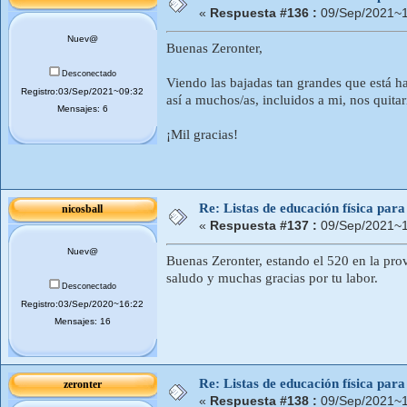
«
Respuesta #136 :
09/Sep/2021~1
Nuev@
Buenas Zeronter,
Desconectado
Viendo las bajadas tan grandes que está h
Registro:03/Sep/2021~09:32
así a muchos/as, incluidos a mi, nos quita
Mensajes: 6
¡Mil gracias!
Re: Listas de educación física pa
nicosball
«
Respuesta #137 :
09/Sep/2021~1
Nuev@
Buenas Zeronter, estando el 520 en la pro
saludo y muchas gracias por tu labor.
Desconectado
Registro:03/Sep/2020~16:22
Mensajes: 16
Re: Listas de educación física pa
zeronter
«
Respuesta #138 :
09/Sep/2021~1