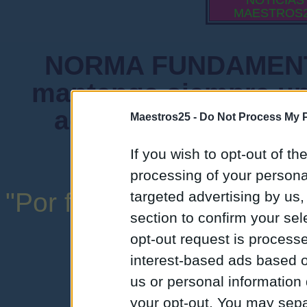
NOTICIAS
MAESTROS
NORMA FUNDAMENTA
mantenga siempre un
admiten mensajes 
Maestros25 -
Do Not Process My P
instituciones ni
If you wish to opt-out of the
processing of your personal
"Por favor, no abuse de l
targeted advertising by us
section to confirm your sel
una expresión y
opt-out request is proces
interest-based ads based o
us or personal information d
your opt-out. You may separ