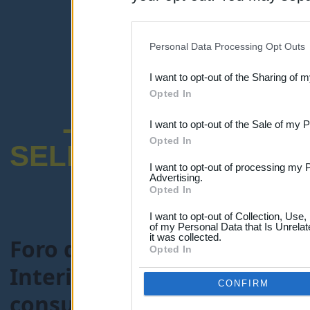
disclosure of your personal
IAB’s list of downstream pa
Personal Data Processing Opt Outs
also be disclosed by us to 
I want to opt-out of the Sharing of 
Downstream Participants
th
Opted In
third parties.
-ENCUESTA SOB
I want to opt-out of the Sale of my 
Opted In
SELECTIVO DOCENT
I want to opt-out of processing my 
Advertising.
Opted In
I want to opt-out of Collection, Use
of my Personal Data that Is Unrelat
it was collected.
Foro de Maestros25
>
FORO
Opted In
Interinos-Maestros
> Tema
CONFIRM
consultar llamamientos(Re