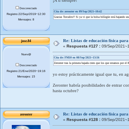
¡A ti siempre!
Desconectado
Cita de: zeronter en 09/Sep/2021~10:42
Registro:22/Sep/2019~12:30
Gracias Torcalito!! Si ya vi que la bolsa bilíngüe está bajando u
Mensajes: 8
Re: Listas de educación física pa
jose.84
«
Respuesta #127 :
09/Sep/2021~1
Nuev@
Cita de: FM10 en 08/Sep/2021~13:56
Zeronter tras la primera bajada crees que los que estamos por 
Desconectado
Registro:21/Ene/2020~19:16
yo estoy prácticamente igual que tu, en a
Mensajes: 15
Zeronter habría posibilidades de entrar 
hasta octubre?
Re: Listas de educación física pa
zeronter
«
Respuesta #128 :
09/Sep/2021~1