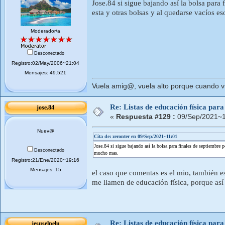
Jose.84 si sigue bajando así la bolsa para 
esta y otras bolsas y al quedarse vacíos 
Moderador/a
Desconectado
Registro:02/May/2006~21:04
Mensajes: 49.521
Vuela amig@, vuela alto porque cuando vue
Re: Listas de educación física pa
jose.84
«
Respuesta #129 :
09/Sep/2021~1
Nuev@
Cita de: zeronter en 09/Sep/2021~11:01
Jose.84 si sigue bajando así la bolsa para finales de septiembre p
Desconectado
mucho mas.
Registro:21/Ene/2020~19:16
Mensajes: 15
el caso que comentas es el mio, también 
me llamen de educación física, porque así 
Re: Listas de educación física pa
jesuselpelu