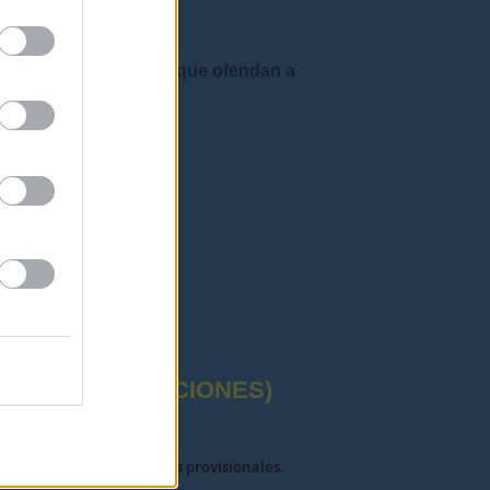
 admiten mensajes que ofendan a
rafía correctas"
CTUAL (OPOSICIONES)
ya han salido los destinos provisionales.