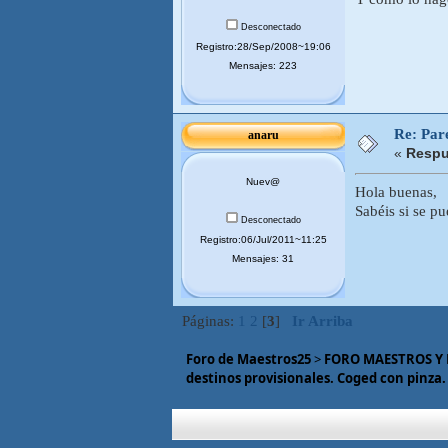
Desconectado
Registro:28/Sep/2008~19:06
Mensajes: 223
Re: Pare
anaru
«
Respu
Nuev@
Hola buenas,
Sabéis si se p
Desconectado
Registro:06/Jul/2011~11:25
Mensajes: 31
Páginas:
1
2
[
3
]
Ir Arriba
Foro de Maestros25
>
FORO MAESTROS Y
destinos provisionales. Coged con pinza.