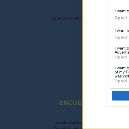
I want t
Opted 
NORMA FUNDAMENTAL DEL FORO: "S
I want t
"Por favor, no 
Opted 
I want 
Advertis
Opted 
I want t
of my P
was col
Opted 
-ENCUESTA SOBRE EL
Foro de Maestros25
>
FORO MAESTROS Y
Coged con pinza.