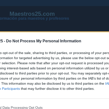
Maestros25.com
formación para maestros y profesores
5 -
Do Not Process My Personal Information
to opt-out of the sale, sharing to third parties, or processing of your per
formation for targeted advertising by us, please use the below opt-out s
r selection. Please note that after your opt-out request is processed y
eing interest-based ads based on personal information utilized by us or
disclosed to third parties prior to your opt-out. You may separately opt-
losure of your personal information by third parties on the IAB’s list of
VER MENSAJES NUEVOS DE TODOS LOS FOROS
. This information may also be disclosed by us to third parties on the
IA
NOTICIAS ACTUALIZADAS OPOSICIONES 2026
Participants
that may further disclose it to other third parties.
PÁGINA PRINCIPAL DE MAESTROS25
l Data Processing Opt Outs