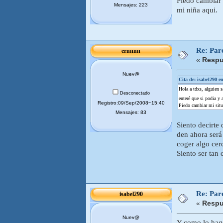
Piedo cambiar 
Mensajes: 223
mi niña aqui.
Re: Pare
ernnnn
«
Respu
Nuev@
Cita de: isabel290 e
Hola a tdxs, alguien s
Desconectado
enteré que si podia y
Registro:09/Sep/2008~15:40
Piedo cambiar mi situ
Mensajes: 83
Siento decirte 
den ahora será
coger algo cer
Siento ser tan 
Re: Pare
isabel290
«
Respu
Nuev@
Y como lo hago