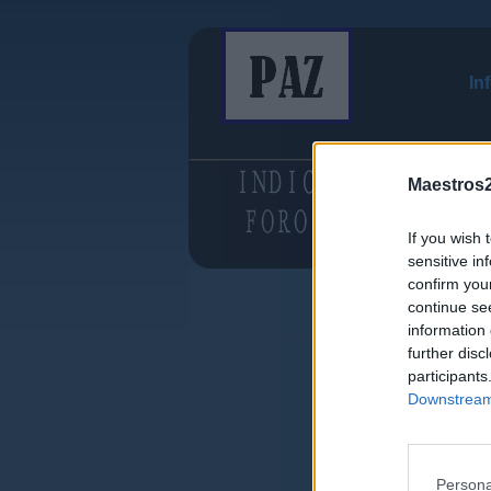
In
Maestros2
If you wish 
sensitive in
confirm you
continue se
information 
further disc
participants
Downstream 
Persona