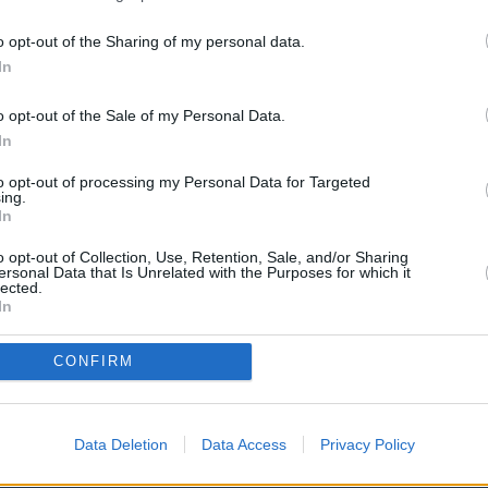
NOTICIAS
PÁGINA PRINCIPAL
MAESTROS25
MAESTROS25
o opt-out of the Sharing of my personal data.
In
e ruega mantenga siempre un lenguaje moderado. No se
personas o instituciones ni que creen crispación"
o opt-out of the Sale of my Personal Data.
abuse de las mayúsculas e intente utilizar una expresión y ortog
In
to opt-out of processing my Personal Data for Targeted
ing.
In
o opt-out of Collection, Use, Retention, Sale, and/or Sharing
ersonal Data that Is Unrelated with the Purposes for which it
lected.
In
CONFIRM
 PROCEDIMENTO SELECTIVO DOCENTE A
Data Deletion
Data Access
Privacy Policy
 PROFESORES
>
Adjudicación destinos provisionales
> Tema:
Parece que 