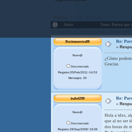
Páginas:
1
2
[
3
]
Ir Abajo
Autor
Tema: Parece que y
0 Usuarios y 1 Visitante están viendo este
Re: Pare
Rociomaestra88
«
Respu
Nuev@
¿Cómo podemos
Gracias
Desconectado
Registro:05/Feb/2011~14:53
Mensajes: 35
Re: Pare
isabel290
«
Respu
Nuev@
Hola a tdxs, a
que al no ser 
Desconectado
dos horas de 
Registro:28/Sep/2008~19:06