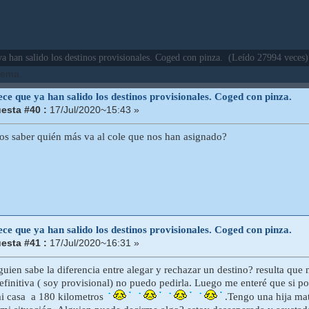
a han salido los destinos provisionales. Coged con pinza. (Leído 27994 veces)
 tema.
ce que ya han salido los destinos provisionales. Coged con pinza.
esta #40 :
17/Jul/2020~15:43 »
 saber quién más va al cole que nos han asignado?
ce que ya han salido los destinos provisionales. Coged con pinza.
esta #41 :
17/Jul/2020~16:31 »
lguien sabe la diferencia entre alegar y rechazar un destino? resulta qu
definitiva ( soy provisional) no puedo pedirla. Luego me enteré que si 
mi casa a 180 kilometros
.Tengo una hija mat