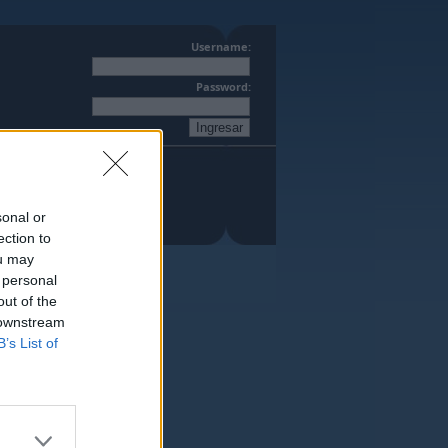
Username:
Password:
sonal or
ection to
ou may
 personal
out of the
 downstream
B’s List of