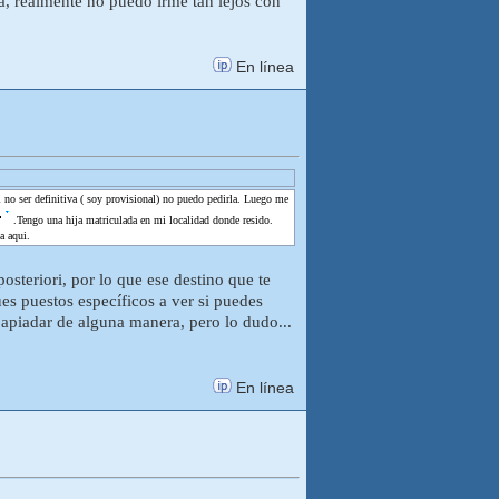
a, realmente no puedo irme tan lejos con
En línea
al no ser definitiva ( soy provisional) no puedo pedirla. Luego me
.Tengo una hija matriculada en mi localidad donde resido.
a aqui.
osteriori, por lo que ese destino que te
es puestos específicos a ver si puedes
 apiadar de alguna manera, pero lo dudo...
En línea