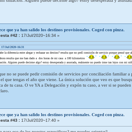
mi situación. Alguien puede decirme algo? estoy desesperada y asustad
ce que ya han salido los destinos provisionales. Coged con pinza.
esta #42 :
17/Jul/2020~16:34 »
n 17/Jul/2020~16:31
abe la diferencia entre alegar y rechazar un destino? resulta que no pedí comisión de servicio porque pensé que 
 ahora resulta que me han dado a dos horas de mi casa a 180 kilometros
ación. Alguien puede decirme algo? estoy desesperada y asustada, realmente no puedo irme tan lejos con mi niñ
que no se puede pedir comisión de servicios por conciliación familiar a p
 el que tengas el año que viene. La única solución que veo es que busqu
ca de tu casa. O ve YA a Delegación y expón tu caso, a ver si se pueden
claro.
ce que ya han salido los destinos provisionales. Coged con pinza.
esta #43 :
17/Jul/2020~17:40 »
 para eso de los puestos especificos? me puedes orientar?