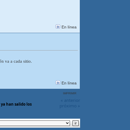
En línea
n va a cada sitio.
En línea
IMPRIMIR
« anterior
ya han salido los
próximo »