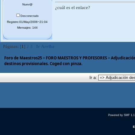
Nuev@
¿cuál es el enlace?
Desconectado
Registro:01/May/2006~21:04
Mensajes: 144
Páginas: [
1
]
2
3
Ir Arriba
Foro de Maestros25
>
FORO MAESTROS Y PROFESORES
>
Adjudicación
destinos provisionales. Coged con pinza.
Ir a:
Powered by SMF 1.1
E