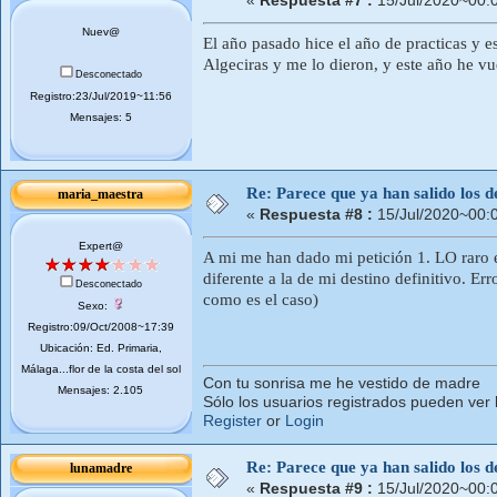
«
Respuesta #7 :
15/Jul/2020~00:
Nuev@
El año pasado hice el año de practicas y 
Algeciras y me lo dieron, y este año he vu
Desconectado
Registro:23/Jul/2019~11:56
Mensajes: 5
Re: Parece que ya han salido los d
maria_maestra
«
Respuesta #8 :
15/Jul/2020~00:
Expert@
A mi me han dado mi petición 1. LO raro e
diferente a la de mi destino definitivo. Er
Desconectado
como es el caso)
Sexo:
Registro:09/Oct/2008~17:39
Ubicación: Ed. Primaria,
Málaga...flor de la costa del sol
Con tu sonrisa me he vestido de madre
Mensajes: 2.105
Sólo los usuarios registrados pueden ver 
Register
or
Login
Re: Parece que ya han salido los d
lunamadre
«
Respuesta #9 :
15/Jul/2020~00: