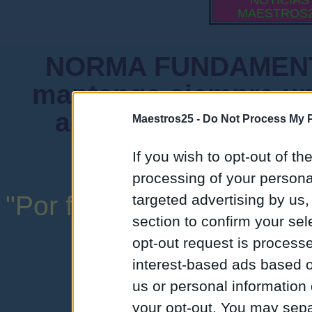
NOTICIAS
MAESTROS
NORMA FUNDAMENTA
mantenga siempre un
admiten mensajes 
Maestros25 -
Do Not Process My P
instituciones ni
If you wish to opt-out of the
processing of your personal
"Por favor, no abuse de l
targeted advertising by us
section to confirm your sel
una expresión y
opt-out request is proces
interest-based ads based o
us or personal information d
your opt-out. You may separ