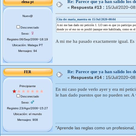
Re: Parece que ya han salido los d
elena pt
«
Respuesta #13 :
15/Jul/2020~08
Nuev@
Cita de: maria_maestra en 15/Jul/2020~00:04
A mi me han dado mi petición 1. LO raro es que yo participo por 
Desconectado
donde yo sé eso no es posibl (aunque este habilitada, como es el
Sexo:
Registro:06/Sep/2006~18:19
A mi me ha pasado exactamente igual. Es 
Ubicación: Malaga PT
Mensajes: 94
Re: Parece que ya han salido los d
FER
«
Respuesta #14 :
15/Jul/2020~08
Principiante
En mi caso pude verlo ayer y era mi peti
le han dado puestos que no pueden ser. A 
Desconectado
Sexo:
Registro:23/Ago/2006~15:27
Ubicación: el mundo
Mensajes: 908
"Aprende las reglas como un profesional,