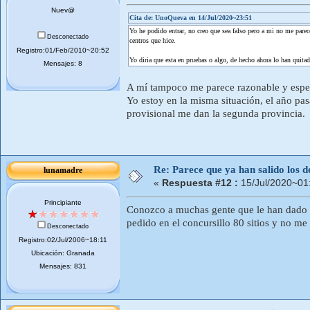
Nuev@
Cita de: UnoQueva en 14/Jul/2020~23:51
Yo he podido entrar, no creo que sea falso pero a mi no me parec
Desconectado
centros que hice.
Registro:01/Feb/2010~20:52
Yo diria que esta en pruebas o algo, de hecho ahora lo han quitad
Mensajes: 8
A mí tampoco me parece razonable y esper
Yo estoy en la misma situación, el año pas
provisional me dan la segunda provincia.
Re: Parece que ya han salido los d
lunamadre
«
Respuesta #12 :
15/Jul/2020~01
Principiante
Conozco a muchas gente que le han dado u
pedido en el concursillo 80 sitios y no m
Desconectado
Registro:02/Jul/2006~18:11
Ubicación: Granada
Mensajes: 831