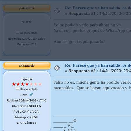
Re: Parece que ya han salido los d
patripatri
«
Respuesta #1 :
14/Jul/2020~23:
Nuev@
Yo he podido verlo pero ahora no va.
Ya circula por los grupos de WhatsApp que
Desconectado
Registro:14/Jul/2011~13:53
Aún así gracias por pasarlo!
Mensajes: 212
Re: Parece que ya han salido los d
akistaertio
«
Respuesta #2 :
14/Jul/2020~23:
Expert@
Falso no es, mucha gente ha podido verlo
razonables. Que se hayan equivocado y lo
Desconectado
Sexo:
Registro:25/May/2007~17:40
Ubicación: ESCUELA
PÚBLICA Y LAICA.
Mensajes: 2.059
______ __O
E.F. - Córdoba
____ _`\<_
____ (_)/(_)