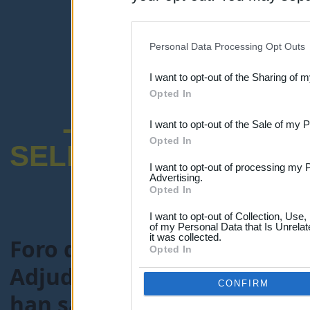
disclosure of your personal
IAB’s list of downstream pa
Personal Data Processing Opt Outs
also be disclosed by us to 
I want to opt-out of the Sharing of 
Downstream Participants
th
Opted In
third parties.
-ENCUESTA SOB
I want to opt-out of the Sale of my 
Opted In
SELECTIVO DOCENT
I want to opt-out of processing my 
Advertising.
Opted In
I want to opt-out of Collection, Use
of my Personal Data that Is Unrelat
it was collected.
Foro de Maestros25
>
FORO
Opted In
Adjudicación destinos prov
CONFIRM
han salido los destinos pro