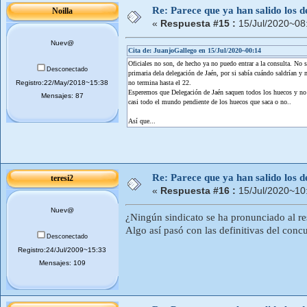
Re: Parece que ya han salido los d
Noilla
«
Respuesta #15 :
15/Jul/2020~08
Nuev@
Cita de: JuanjoGallego en 15/Jul/2020~00:14
Oficiales no son, de hecho ya no puedo entrar a la consulta. No
Desconectado
primaria dela delegación de Jaén, por si sabía cuándo saldrían y
Registro:22/May/2018~15:38
no termina hasta el 22.
Esperemos que Delegación de Jaén saquen todos los huecos y no d
Mensajes: 87
casi todo el mundo pendiente de los huecos que saca o no..
Así que...
Re: Parece que ya han salido los d
teresi2
«
Respuesta #16 :
15/Jul/2020~10
Nuev@
¿Ningún sindicato se ha pronunciado al r
Algo así pasó con las definitivas del concu
Desconectado
Registro:24/Jul/2009~15:33
Mensajes: 109