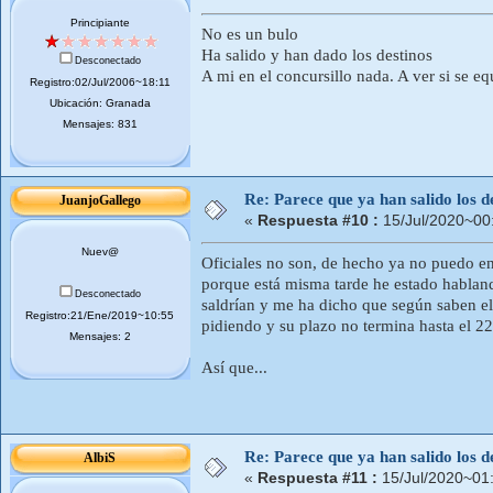
Principiante
No es un bulo
Ha salido y han dado los destinos
Desconectado
A mi en el concursillo nada. A ver si se e
Registro:02/Jul/2006~18:11
Ubicación: Granada
Mensajes: 831
Re: Parece que ya han salido los d
JuanjoGallego
«
Respuesta #10 :
15/Jul/2020~00
Nuev@
Oficiales no son, de hecho ya no puedo ent
porque está misma tarde he estado habland
Desconectado
saldrían y me ha dicho que según saben el
Registro:21/Ene/2019~10:55
pidiendo y su plazo no termina hasta el 22
Mensajes: 2
Así que...
Re: Parece que ya han salido los d
AlbiS
«
Respuesta #11 :
15/Jul/2020~01