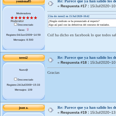
Re: Parece que ya han salido los d
yomisma85
«
Respuesta #17 :
15/Jul/2020~10
Moderadora
Cita de: teresi2 en 15/Jul/2020~10:42
¿Ningún sindicato se ha pronunciado al respecto?
Algo así pasó con las definitivas del concurso de traslados.
Desconectado
Sexo:
Csif ha dicho en facebook lo que todos sa
Registro:04/Jun/2009~14:59
Mensajes: 8.500
Re: Parece que ya han salido los d
teresi2
«
Respuesta #18 :
15/Jul/2020~10
Nuev@
Gracias
Desconectado
Registro:24/Jul/2009~15:33
Mensajes: 109
Re: Parece que ya han salido los d
juan a.
«
Respuesta #19 :
15/Jul/2020~13