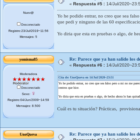
«
Respuesta #5 :
14/Jul/2020~23:
Nuev@
Yo he podido entrar, no creo que sea fals
que pedi y ninguno de las 60 especificacio
Desconectado
Registro:23/Jul/2019~11:56
Yo diria que esta en pruebas o algo, de he
Mensajes: 5
Re: Parece que ya han salido los d
yomisma85
«
Respuesta #6 :
14/Jul/2020~23:
Moderadora
Cita de: UnoQueva en 14/Jul/2020~23:51
Yo he podido entrar, no creo que sea falso pero a mi no me parec
centros que hice.
Desconectado
Sexo:
Yo diria que esta en pruebas o algo, de hecho ahora lo han quitad
Registro:04/Jun/2009~14:59
Mensajes: 8.500
Cuál es tu situación? Prácticas, provisio
Re: Parece que ya han salido los d
UnoQueva