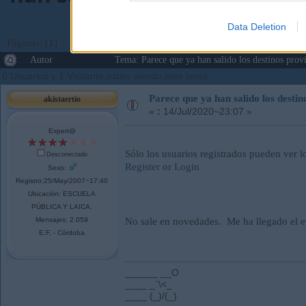
Data Deletion
Páginas: [
1
]
2
3
Ir Abajo
Autor
Tema: Parece que ya han salido los destinos pro
0 Usuarios y 1 Visitante están viendo este tema.
Parece que ya han salido los destin
akistaertio
«
:
14/Jul/2020~23:07 »
Expert@
Sólo los usuarios registrados pueden ver l
Desconectado
Register
or
Login
Sexo:
Registro:25/May/2007~17:40
Ubicación: ESCUELA
PÚBLICA Y LAICA.
Mensajes: 2.059
No sale en novedades. Me ha llegado el 
E.F. - Córdoba
______ __O
____ _`\<_
____ (_)/(_)