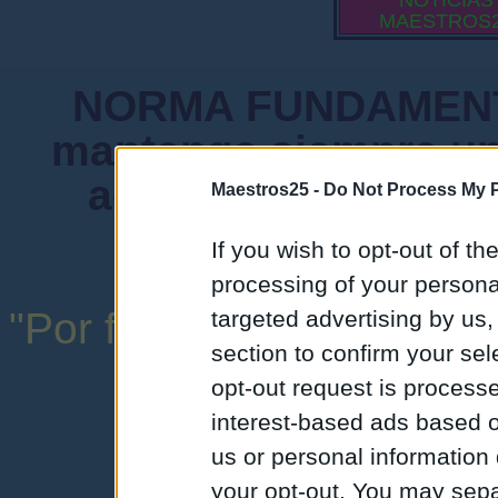
NOTICIAS
MAESTROS
NORMA FUNDAMENTA
mantenga siempre un
admiten mensajes 
Maestros25 -
Do Not Process My P
instituciones ni
If you wish to opt-out of the
processing of your personal
"Por favor, no abuse de l
targeted advertising by us
section to confirm your sel
una expresión y
opt-out request is proces
interest-based ads based o
us or personal information d
your opt-out. You may separ