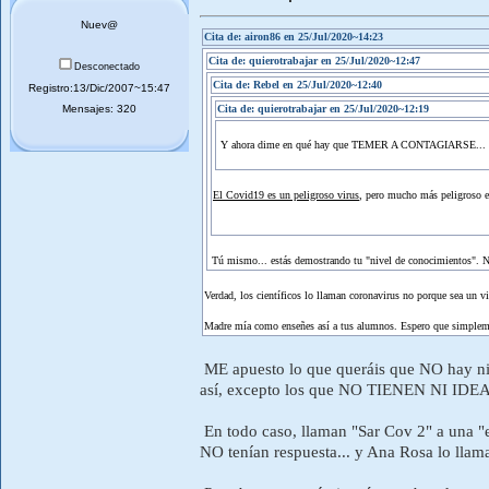
Nuev@
Cita de: airon86 en 25/Jul/2020~14:23
Cita de: quierotrabajar en 25/Jul/2020~12:47
Desconectado
Cita de: Rebel en 25/Jul/2020~12:40
Registro:13/Dic/2007~15:47
Mensajes: 320
Cita de: quierotrabajar en 25/Jul/2020~12:19
Y ahora dime en qué hay que TEMER A CONTAGIARSE... 
El Covid19 es un peligroso virus
, pero mucho más peligroso es
Tú mismo... estás demostrando tu "nivel de conocimientos". N
Verdad, los científicos lo llaman coronavirus no porque sea un v
Madre mía como enseñes así a tus alumnos. Espero que simplement
ME apuesto lo que queráis que NO hay n
así, excepto los que NO TIENEN NI IDEA
En todo caso, llaman "Sar Cov 2" a una "
NO tenían respuesta... y Ana Rosa lo llama