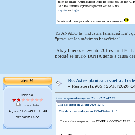
hacen de sangre? Quizá quieran inflar las cifras con los test CP
Sólo los usuarios registrados pueden ver los Links.
Register
or
Login
No está mal, pero yo añadiría extraterrestres y masones
Yo AÑADO la "industria farmaceútica", qu
"procurar los máximos beneficios".
Ah, y bueno, el evento 201 es un HECHO...
porqué se murió TANTA gente a causa del
Re: Así se plantea la vuelta al co
airon86
«
Respuesta #85 :
25/Jul/2020~14
Iniciad@
Cita de: quierotrabajar en 25/Jul/2020~12:47
Cita de: Rebel en 25/Jul/2020~12:40
Desconectado
Registro:11/Abr/2011~13:43
Cita de: quierotrabajar en 25/Jul/2020~12:19
Mensajes: 1.022
Y ahora dime en qué hay que TEMER A CONTAGIARSE... ¿