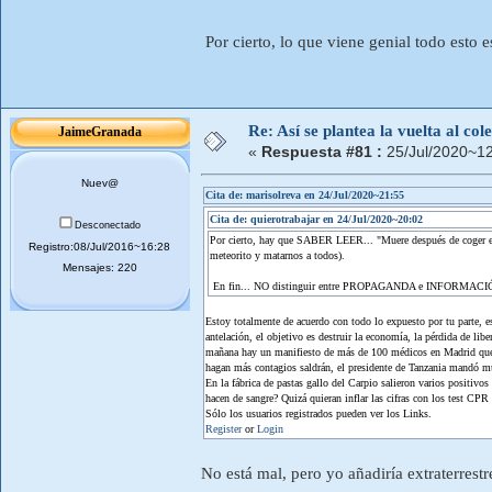
Por cierto, lo que viene genial todo est
Re: Así se plantea la vuelta al co
JaimeGranada
«
Respuesta #81 :
25/Jul/2020~12
Nuev@
Cita de: marisolreva en 24/Jul/2020~21:55
Cita de: quierotrabajar en 24/Jul/2020~20:02
Desconectado
Por cierto, hay que SABER LEER... "Muere después de coger el v
Registro:08/Jul/2016~16:28
meteorito y matarnos a todos).
Mensajes: 220
En fin... NO distinguir entre PROPAGANDA e INFORMACIÓN 
Estoy totalmente de acuerdo con todo lo expuesto por tu parte, 
antelación, el objetivo es destruir la economía, la pérdida de li
mañana hay un manifiesto de más de 100 médicos en Madrid que cu
hagan más contagios saldrán, el presidente de Tanzania mandó mu
En la fábrica de pastas gallo del Carpio salieron varios positivo
hacen de sangre? Quizá quieran inflar las cifras con los test CPR
Sólo los usuarios registrados pueden ver los Links.
Register
or
Login
No está mal, pero yo añadiría extraterres