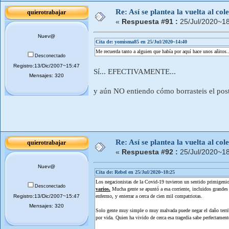
Re: Así se plantea la vuelta al co
quierotrabajar
«
Respuesta #91 :
25/Jul/2020~18
Nuev@
Cita de: yomisma85 en 25/Jul/2020~14:40
Me recuerda tanto a alguien que había por aquí hace unos añitos..
Desconectado
Registro:13/Dic/2007~15:47
Sí... EFECTIVAMENTE...
Mensajes: 320
y aún NO entiendo cómo borrasteis el post
Re: Así se plantea la vuelta al co
quierotrabajar
«
Respuesta #92 :
25/Jul/2020~18
Nuev@
Cita de: Rebel en 25/Jul/2020~18:25
Los negacionistas de la Covid-19 tuvieron un sentido primigenio
Desconectado
varios.
Mucha gente se apuntó a esa corriente, incluidos grandes
Registro:13/Dic/2007~15:47
enfermo, y enterrar a cerca de cien mil compatriotas.
Mensajes: 320
Solo gente muy simple o muy malvada puede negar el daño terribl
por vida. Quien ha vivido de cerca esa tragedia sabe perfectamen