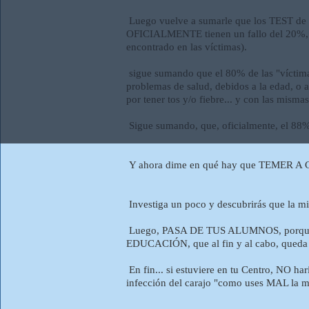
Luego vuelve a sumarle que los TEST de
OFICIALMENTE tienen un fallo del 20%, y 
encontrado en las víctimas).
sigue sumando que el 80% de las "víctima
problemas de salud, debidos a la edad, o 
por tener tos y/o fiebre... y con las mis
Sigue sumando, que, oficialmente, el
Y ahora dime en qué hay que TEMER A
Investiga un poco y descubrirás que la m
Luego, PASA DE TUS ALUMNOS, porque pa
EDUCACIÓN, que al fin y al cabo, queda en 
En fin... si estuviere en tu Centro, NO haría
infección del carajo "como uses MAL la ma