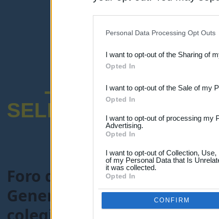
disclosure of your personal
IAB’s list of downstream pa
Personal Data Processing Opt Outs
also be disclosed by us to 
I want to opt-out of the Sharing of 
Downstream Participants
th
Opted In
third parties.
-ENCUESTA SOB
I want to opt-out of the Sale of my 
Opted In
SELECTIVO DOCENT
I want to opt-out of processing my 
Advertising.
Opted In
I want to opt-out of Collection, Use
of my Personal Data that Is Unrelat
it was collected.
Foro de Maestros25
>
FORO
Opted In
General-maestros25.com
> 
CONFIRM
colegio en septiembre en A