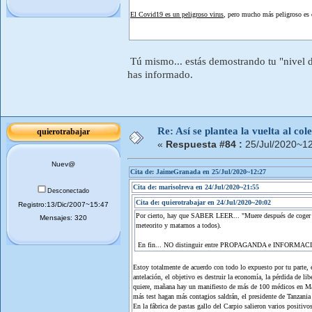
El Covid19 es un peligroso virus
, pero mucho más peligroso es e
Tú mismo... estás demostrando tu "nivel 
has informado.
Re: Así se plantea la vuelta al co
quierotrabajar
«
Respuesta #84 :
25/Jul/2020~12
Nuev@
Cita de: JaimeGranada en 25/Jul/2020~12:27
Cita de: marisolreva en 24/Jul/2020~21:55
Desconectado
Cita de: quierotrabajar en 24/Jul/2020~20:02
Registro:13/Dic/2007~15:47
Por cierto, hay que SABER LEER... "Muere después de coger el 
Mensajes: 320
meteorito y matarnos a todos).
En fin... NO distinguir entre PROPAGANDA e INFORMACIÓN
Estoy totalmente de acuerdo con todo lo expuesto por tu parte,
antelación, el objetivo es destruir la economía, la pérdida de l
quiere, mañana hay un manifiesto de más de 100 médicos en Madri
más test hagan más contagios saldrán, el presidente de Tanzania
En la fábrica de pastas gallo del Carpio salieron varios positiv