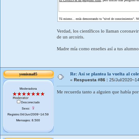
El Covid19 es un peligroso virus
, pero mucho más peligroso es 
Tú mismo... estás demostrando tu "nivel de conocimientos". NO
Verdad, los científicos lo llaman coronav
de un arcoiris.
Madre mía como enseñes así a tus alumnos.
Re: Así se plantea la vuelta al co
yomisma85
«
Respuesta #86 :
25/Jul/2020~14
Moderadora
Me recuerda tanto a alguien que había por 
Desconectado
Sexo:
Registro:04/Jun/2009~14:59
Mensajes: 8.500