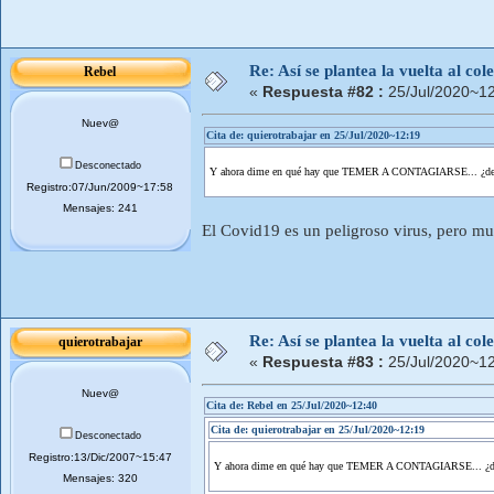
Re: Así se plantea la vuelta al co
Rebel
«
Respuesta #82 :
25/Jul/2020~12
Nuev@
Cita de: quierotrabajar en 25/Jul/2020~12:19
Desconectado
Y ahora dime en qué hay que TEMER A CONTAGIARSE... ¿de
Registro:07/Jun/2009~17:58
Mensajes: 241
El Covid19 es un peligroso virus, pero muc
Re: Así se plantea la vuelta al co
quierotrabajar
«
Respuesta #83 :
25/Jul/2020~12
Nuev@
Cita de: Rebel en 25/Jul/2020~12:40
Cita de: quierotrabajar en 25/Jul/2020~12:19
Desconectado
Registro:13/Dic/2007~15:47
Y ahora dime en qué hay que TEMER A CONTAGIARSE... ¿d
Mensajes: 320