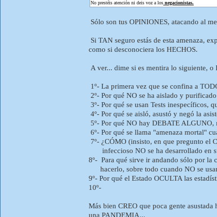
No prestéis atención ni deis voz a los
negacionistas.
Sólo son tus OPINIONES, atacando al mens
Si TAN seguro estás de esta amenaza, expl
como si desconociera los HECHOS.
A ver... dime si es mentira lo siguiente
1º- La primera vez que se confina a TO
2º- Por qué NO se ha aislado y purifica
3º- Por qué se usan Tests inespecíficos, 
4º- Por qué se aisló, asustó y negó la asi
5º- Por qué NO hay DEBATE ALGUNO, ni a n
6º- Por qué se llama "amenaza mortal" c
7º- ¿CÓMO (insisto, en que pregunto el 
infeccioso NO se ha desarrollado en su
8º- Para qué sirve ir andando sólo por la
hacerlo, sobre todo cuando NO se usan b
9º- Por qué el Estado OCULTA las estadíst
10º-
Más bien CREO que poca gente asustada 
una PANDEMIA...