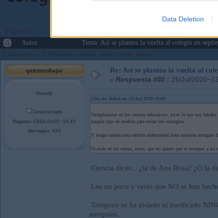
Data Deletion
Páginas:
1
...
3
4
[
5
]
Ir Abajo
Autor
Tema: Así se plantea la vuelta al colegio en sep
0 Usuarios y 2 Visitantes están viendo este tema.
Re: Así se plantea la vuelta al co
quierotrabajar
«
Respuesta #80 :
25/Jul/2020~12
Nuev@
Cita de: Rebel en 25/Jul/2020~11:03
Desconectado
Terraplanistas en los centros educativos, ya es lo que nos faltab
Registro:13/Dic/2007~15:47
ningún tipo de medida para evitar los contagios.
Mensajes: 320
Y luego cuando esta terrible enfermedad llene nuestras morgues de
Si estás en mi centro, avisa, que no quiero que te acerques a mí 
Ciencia dices... ¿la de Ana Rosa? ¿O la
Lee un poco y verás que NO se han hec
Tampoco se ha aislado ni purificado NIN
autopsias.