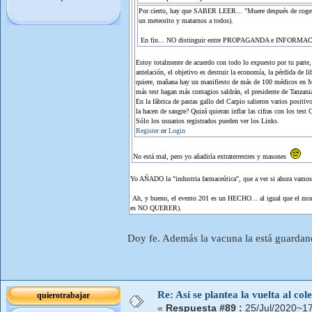
Por cierto, hay que SABER LEER... "Muere después de coger el
un meteorito y matarnos a todos).
En fin... NO distinguir entre PROPAGANDA e INFORMACIÓ
Estoy totalmente de acuerdo con todo lo expuesto por tu parte,
antelación, el objetivo es destruir la economía, la pérdida de 
quiere, mañana hay un manifiesto de más de 100 médicos en Madr
más test hagan más contagios saldrán, el presidente de Tanzani
En la fábrica de pastas gallo del Carpio salieron varios positi
la hacen de sangre? Quizá quieran inflar las cifras con los test
Sólo los usuarios registrados pueden ver los Links.
Register
or
Login
No está mal, pero yo añadiría extraterrestres y masones
Yo AÑADO la "industria farmaceútica", que a ver si ahora vamos
Ah, y bueno, el evento 201 es un HECHO... al igual que el mont
es NO QUERER).
Doy fe. Además la vacuna la está guardand
Re: Así se plantea la vuelta al co
quierotrabajar
«
Respuesta #89 :
25/Jul/2020~17