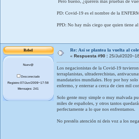
Pero bueno, ¿quéreis más pruebas de v
PD: Covid-19 es el nombre de la ENFERM
PPD: No hay más ciego que quien tiene 
Re: Así se plantea la vuelta al co
Rebel
«
Respuesta #90 :
25/Jul/2020~18
Nuev@
Los negacionistas de la Covid-19 tuvieron 
terraplanistas, ultraderechistas, antivacun
Desconectado
mandatarios mundiales. Hoy por hoy solo 
Registro:07/Jun/2009~17:58
enfermo, y enterrar a cerca de cien mil co
Mensajes: 241
Solo gente muy simple o muy malvada pue
miles de españoles, y otros tantos quedará
perfectamente a lo que nos enfrentamos.
No prestéis atención ni deis voz a los nega