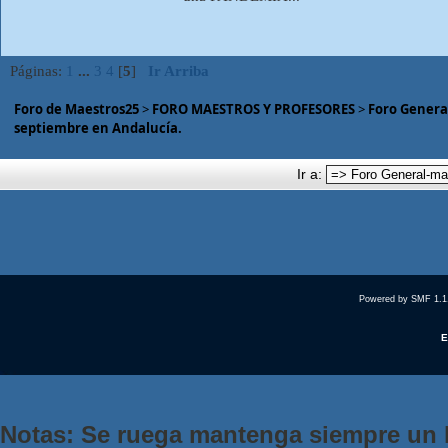
Páginas:
1
...
3
4
[
5
]
Ir Arriba
Foro de Maestros25
>
FORO MAESTROS Y PROFESORES
>
Foro Genera
septiembre en Andalucía.
Ir a:
Powered by SMF 1.1
E
Notas: Se ruega mantenga siempre un 