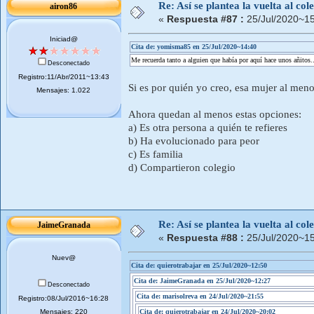
Re: Así se plantea la vuelta al co
airon86
«
Respuesta #87 :
25/Jul/2020~15
Iniciad@
Cita de: yomisma85 en 25/Jul/2020~14:40
Me recuerda tanto a alguien que había por aquí hace unos añitos..
Desconectado
Registro:11/Abr/2011~13:43
Si es por quién yo creo, esa mujer al meno
Mensajes: 1.022
Ahora quedan al menos estas opciones:
a) Es otra persona a quién te refieres
b) Ha evolucionado para peor
c) Es familia
d) Compartieron colegio
Re: Así se plantea la vuelta al co
JaimeGranada
«
Respuesta #88 :
25/Jul/2020~15
Nuev@
Cita de: quierotrabajar en 25/Jul/2020~12:50
Cita de: JaimeGranada en 25/Jul/2020~12:27
Desconectado
Cita de: marisolreva en 24/Jul/2020~21:55
Registro:08/Jul/2016~16:28
Mensajes: 220
Cita de: quierotrabajar en 24/Jul/2020~20:02