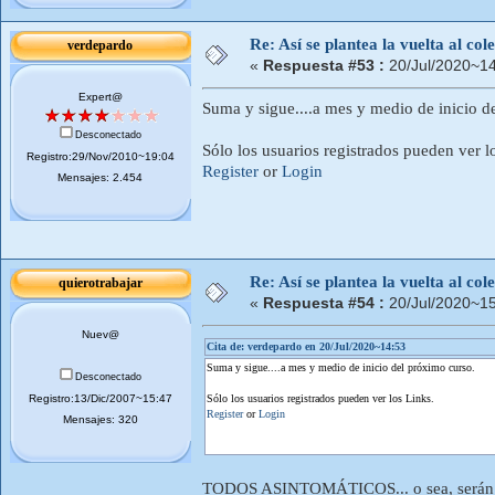
Re: Así se plantea la vuelta al co
verdepardo
«
Respuesta #53 :
20/Jul/2020~14
Expert@
Suma y sigue....a mes y medio de inicio d
Desconectado
Sólo los usuarios registrados pueden ver l
Registro:29/Nov/2010~19:04
Register
or
Login
Mensajes: 2.454
Re: Así se plantea la vuelta al co
quierotrabajar
«
Respuesta #54 :
20/Jul/2020~15
Nuev@
Cita de: verdepardo en 20/Jul/2020~14:53
Suma y sigue....a mes y medio de inicio del próximo curso.
Desconectado
Registro:13/Dic/2007~15:47
Sólo los usuarios registrados pueden ver los Links.
Register
or
Login
Mensajes: 320
TODOS ASINTOMÁTICOS... o sea, serán i