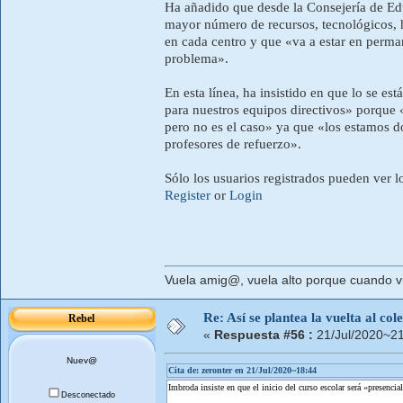
Ha añadido que desde la Consejería de Edu
mayor número de recursos, tecnológicos,
en cada centro y que «va a estar en perma
problema».
En esta línea, ha insistido en que lo se e
para nuestros equipos directivos» porque 
pero no es el caso» ya que «los estamos d
profesores de refuerzo».
Sólo los usuarios registrados pueden ver l
Register
or
Login
Vuela amig@, vuela alto porque cuando vue
Re: Así se plantea la vuelta al co
Rebel
«
Respuesta #56 :
21/Jul/2020~21
Nuev@
Cita de: zeronter en 21/Jul/2020~18:44
Imbroda insiste en que el inicio del curso escolar será «presencia
Desconectado