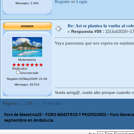
Register
or
Login
Mensajes: 2.454
Re: Así se plantea la vuelta al co
zeronter
«
Respuesta #59 :
22/Jul/2020~17
Vaya panorama que nos espera en septiem
Moderador/a
Desconectado
Registro:02/May/2006~21:04
Mensajes: 49.515
Vuela amig@, vuela alto porque cuando vue
Páginas:
1
2
[
3
]
4
5
Ir Arriba
Foro de Maestros25
>
FORO MAESTROS Y PROFESORES
>
Foro Genera
septiembre en Andalucía.