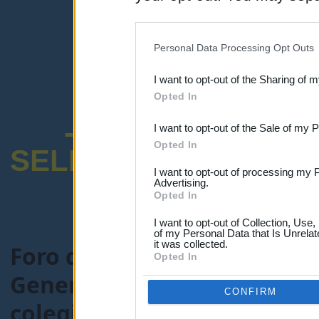
disclosure of your personal
IAB’s list of downstream pa
Personal Data Processing Opt Outs
also be disclosed by us to 
I want to opt-out of the Sharing of 
Downstream Participants
th
Opted In
third parties.
-ENCUESTA SOB
I want to opt-out of the Sale of my 
Opted In
SELECTIVO DOCENT
I want to opt-out of processing my 
Advertising.
Opted In
I want to opt-out of Collection, Use
of my Personal Data that Is Unrelat
it was collected.
Foro de Maestros25
>
FORO
Opted In
General-maestros25.com
> 
CONFIRM
colegio en septiembre en A