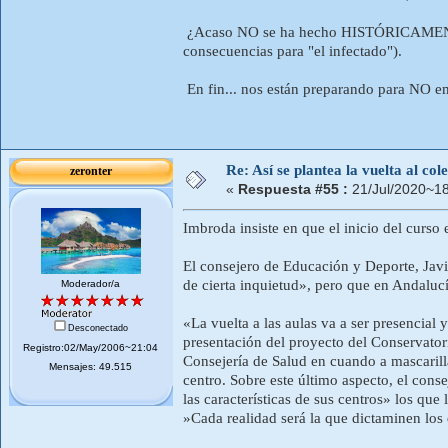
¿Acaso NO se ha hecho HISTÓRICAMENTE 
consecuencias para "el infectado").
En fin... nos están preparando para NO em
Re: Así se plantea la vuelta al co
zeronter
«
Respuesta #55 :
21/Jul/2020~18
Imbroda insiste en que el inicio del curso
El consejero de Educación y Deporte, Javi
de cierta inquietud», pero que en Andaluc
Moderador/a
«La vuelta a las aulas va a ser presencial
Desconectado
presentación del proyecto del Conservator
Registro:02/May/2006~21:04
Consejería de Salud en cuando a mascarilla
Mensajes: 49.515
centro. Sobre este último aspecto, el con
las características de sus centros» los que
»Cada realidad será la que dictaminen los 