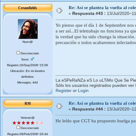
Re: Así se plantea la vuelta al co
Creamfields
«
Respuesta #43 :
13/Jul/2020~11
Yo pienso que el día 1 de Septiembre nos d
a ser así...El teletrabajo no funciona ya 
la verdad que ha sido chunga la situación.
Nuev@
precaución o todos acabaremos infectados
Desconectado
Sexo:
Registro:16/Sep/2008~15:06
Ubicación: En mi destino
definitivo
La eSPeRaNZa eS Lo uLTiMo Que Se Pi
Mensajes: 444
Sólo los usuarios registrados pueden ver 
Register
or
Login
Re: Así se plantea la vuelta al co
RM
«
Respuesta #44 :
13/Jul/2020~12
Veteran@
He leído que CGT ha propuesto huelga par
Desconectado
Registro:09/Feb/2008~20:44