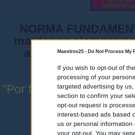
NOTICIAS
MAESTROS
NORMA FUNDAMENTA
mantenga siempre un
admiten mensajes 
Maestros25 -
Do Not Process My P
instituciones ni
If you wish to opt-out of the
processing of your personal
"Por favor, no abuse de l
targeted advertising by us
section to confirm your sel
una expresión y
opt-out request is proces
interest-based ads based o
us or personal information d
your opt-out. You may separ