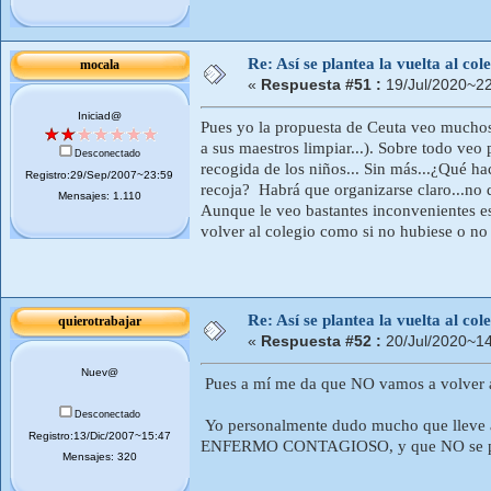
Re: Así se plantea la vuelta al co
mocala
«
Respuesta #51 :
19/Jul/2020~22
Iniciad@
Pues yo la propuesta de Ceuta veo muchos 
a sus maestros limpiar...). Sobre todo veo 
Desconectado
recogida de los niños... Sin más...¿Qué ha
Registro:29/Sep/2007~23:59
recoja? Habrá que organizarse claro...no q
Mensajes: 1.110
Aunque le veo bastantes inconvenientes e
volver al colegio como si no hubiese o no
Re: Así se plantea la vuelta al co
quierotrabajar
«
Respuesta #52 :
20/Jul/2020~14
Nuev@
Pues a mí me da que NO vamos a volver al 
Desconectado
Yo personalmente dudo mucho que lleve a m
Registro:13/Dic/2007~15:47
ENFERMO CONTAGIOSO, y que NO se pueda so
Mensajes: 320