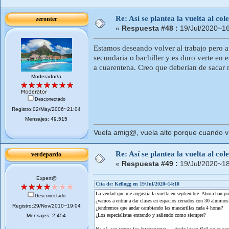
Re: Así se plantea la vuelta al co
zeronter
«
Respuesta #48 :
19/Jul/2020~16
Estamos deseando volver al trabajo pero a
secundaria o bachiller y es duro verte en 
a cuarentena. Creo que deberian de sacar 
Moderador/a
Desconectado
Registro:02/May/2006~21:04
Mensajes: 49.515
Vuela amig@, vuela alto porque cuando vue
Re: Así se plantea la vuelta al co
verdepardo
«
Respuesta #49 :
19/Jul/2020~18
Expert@
Cita de: Kellogg en 19/Jul/2020~14:10
La verdad que me angustia la vuelta en septiembre. Ahora han pues
Desconectado
¿vamos a entrar a dar clases en espacios cerrados con 30 alumnos
Registro:29/Nov/2010~19:04
¿tendremos que andar cambiando las mascarillas cada 4 horas?
¿Los especialistas entrando y saliendo como siempre?
Mensajes: 2.454