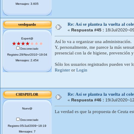
Mensajes: 3.605
Re: Así se plantea la vuelta al co
verdepardo
«
Respuesta #45 :
18/Jul/2020~09
Expert@
Así lo va a organizar una administración.
Y, personalmente, me parece la más sensata 
Desconectado
presencial con la de higiene, prevención 
Registro:29/Nov/2010~19:04
Mensajes: 2.454
Sólo los usuarios registrados pueden ver l
Register
or
Login
Re: Así se plantea la vuelta al co
CHISPIFLOR
«
Respuesta #46 :
19/Jul/2020~12
Nuev@
La verdad es que la propuesta de Ceuta e
Desconectado
Registro:05/Jul/2009~18:19
Mensajes: 7