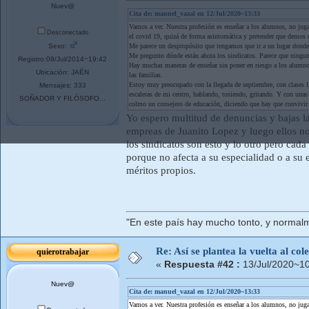
Nuev@
Cita de: manuel_vazal en 12/Jul/2020~13:33
Vamos a ver. Nuestra profesión es enseñar a los alumnos, no juga
Desconectado
el covid 19, quizá de forma asintomática y pretender que demos 
Sexo:
Me parece un despropósito que tengamos que ir a un lugar donde 
Me pregunto dónde están ahora los sindicatos. Parece que ningun
Registro:09/Jul/2014~19:42
Hay muchas maneras de enseñar sin poner en riesgo a los alumnos,
Ubicación: JAÉN
las familias.
Estoy muy preocupado con la llegada de septiembre, con clases ll
Mensajes: 333
escaleras de mi centro, hablando, tosiendo, gritando. Y con una
SOÑADOR Y FILÓSOFO...
colmo un consejero de educación, diciendo que hay que convivir co
Yo espero multitud de denuncias y bajas l
empreas de Juanito Lopez y luego ellos no
los sindicatos son esto y lo otro pero cada
porque no afecta a su especialidad o a su 
méritos propios.
"En este país hay mucho tonto, y normal
Re: Así se plantea la vuelta al co
quierotrabajar
«
Respuesta #42 :
13/Jul/2020~10
Nuev@
Cita de: manuel_vazal en 12/Jul/2020~13:33
Vamos a ver. Nuestra profesión es enseñar a los alumnos, no juga