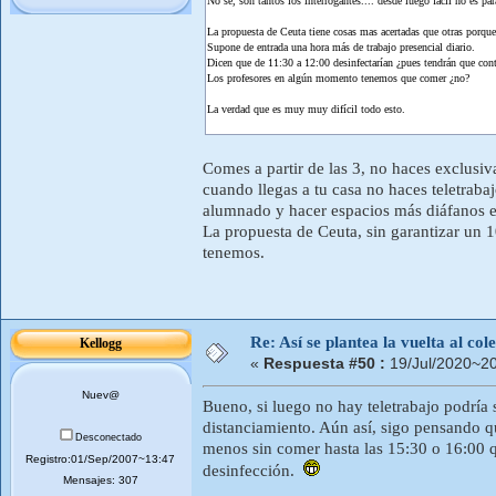
No sé, son tantos los interrogantes.... desde luego fácil no es pa
La propuesta de Ceuta tiene cosas mas acertadas que otras porque
Supone de entrada una hora más de trabajo presencial diario.
Dicen que de 11:30 a 12:00 desinfectarían ¿pues tendrán que cont
Los profesores en algún momento tenemos que comer ¿no?
La verdad que es muy muy difícil todo esto.
Comes a partir de las 3, no haces exclusiv
cuando llegas a tu casa no haces teletrabaj
alumnado y hacer espacios más diáfanos en
La propuesta de Ceuta, sin garantizar un 
tenemos.
Re: Así se plantea la vuelta al co
Kellogg
«
Respuesta #50 :
19/Jul/2020~20
Nuev@
Bueno, si luego no hay teletrabajo podría
distanciamiento. Aún así, sigo pensando q
Desconectado
menos sin comer hasta las 15:30 o 16:00 q
Registro:01/Sep/2007~13:47
desinfección.
Mensajes: 307