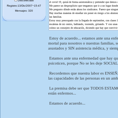
Desconectado
el covid 19, quizá de forma asintomática y pretender que demos 
Registro:13/Dic/2007~15:47
Me parece un despropósito que tengamos que ir a un lugar donde
Me pregunto dónde están ahora los sindicatos. Parece que ningun
Mensajes: 320
Hay muchas maneras de enseñar sin poner en riesgo a los alumnos,
las familias.
Estoy muy preocupado con la llegada de septiembre, con clases ll
escaleras de mi centro, hablando, tosiendo, gritando. Y con una
colmo un consejero de educación, diciendo que hay que convivir co
Estoy de acuerdo... estamos ante una e
mortal para nosotros o nuestras familias, 
asustados y SIN asistencia médica, y siemp
Estamos ante una enfermedad que hay que
psicoticen, porque No se les deje SOCIAL
Recordemos que nuestra labor es ENSEÑA
las capacidades de las personas en un am
La premisa debe ser que TODOS ESTAM
están enfermos...
Estamos de acuerdo...