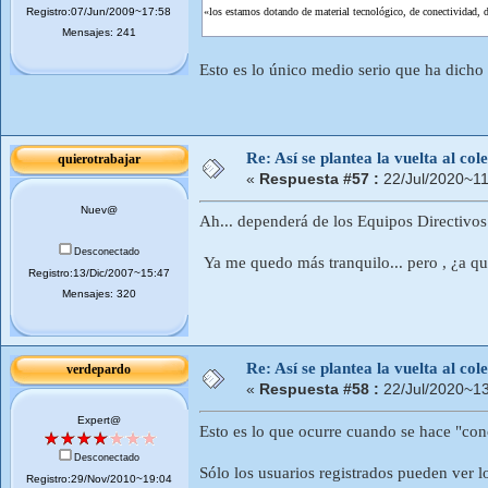
Registro:07/Jun/2009~17:58
«los estamos dotando de material tecnológico, de conectividad,
Mensajes: 241
Esto es lo único medio serio que ha dicho
Re: Así se plantea la vuelta al co
quierotrabajar
«
Respuesta #57 :
22/Jul/2020~11
Nuev@
Ah... dependerá de los Equipos Directivos.
Desconectado
Ya me quedo más tranquilo... pero , ¿a q
Registro:13/Dic/2007~15:47
Mensajes: 320
Re: Así se plantea la vuelta al co
verdepardo
«
Respuesta #58 :
22/Jul/2020~13
Expert@
Esto es lo que ocurre cuando se hace "con
Desconectado
Sólo los usuarios registrados pueden ver l
Registro:29/Nov/2010~19:04