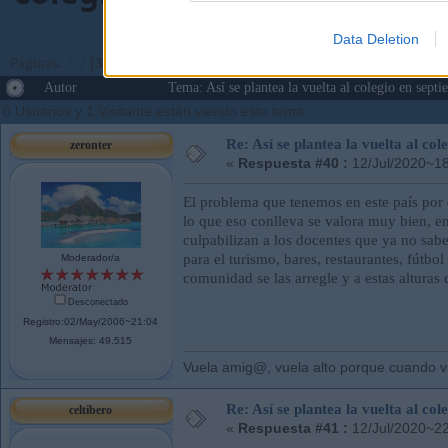
Data Deletion
Páginas:
1
2
[
3
]
4
5
Ir Abajo
Autor
Tema: Así se plantea la vuelta al colegio en sep
0 Usuarios y 1 Visitante están viendo este tema.
Re: Así se plantea la vuelta al co
zeronter
«
Respuesta #40 :
12/Jul/2020~18
El problema que tenemos en este país por 
lo que eso conlleva se valora muy bien, e
culpabilizan a los docentes que ya no sa
para el turismo, bares, restaurantes, fútb
Moderador/a
comunidad se las arregle y a estas altura
Desconectado
Registro:02/May/2006~21:04
Mensajes: 49.515
Vuela amig@, vuela alto porque cuando vue
Re: Así se plantea la vuelta al co
celtibero
«
Respuesta #41 :
12/Jul/2020~22