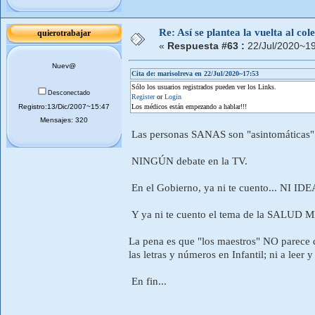
Re: Así se plantea la vuelta al co
quierotrabajar
«
Respuesta #63 :
22/Jul/2020~19
Nuev@
Cita de: marisolreva en 22/Jul/2020~17:53
Sólo los usuarios registrados pueden ver los Links.
Desconectado
Register
or
Login
Registro:13/Dic/2007~15:47
Los médicos están empezando a hablar!!!
Mensajes: 320
Las personas SANAS son "asintomáticas".
NINGÚN debate en la TV.
En el Gobierno, ya ni te cuento... NI IDEA
Y ya ni te cuento el tema de la SALUD M
La pena es que "los maestros" NO parec
las letras y números en Infantil; ni a leer 
En fin...