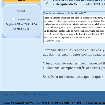
«
Respuesta #79 :
25/Jul/2020~11
Nuev@
Cita de: marisolreva en 24/Jul/2020~21:55
Estoy totalmente de acuerdo con todo lo expuesto por tu parte, 
Desconectado
antelación, el objetivo es destruir la economía, la pérdida de li
Registro:07/Jun/2009~17:58
mañana hay un manifiesto de más de 100 médicos en Madrid que cu
hagan más contagios saldrán, el presidente de Tanzania mandó mu
Mensajes: 241
En la fábrica de pastas gallo del Carpio salieron varios positivo
hacen de sangre? Quizá quieran inflar las cifras con los test CPR
Sólo los usuarios registrados pueden ver los Links.
Register
or
Login
Terraplanistas en los centros educativos, 
trabajar, nos encontramos con los negacion
Y luego cuando esta terrible enfermedad l
ciudadanos, siempre tendréis al coletas par
Si estás en mi centro, avisa, que no quier
Páginas:
1
2
3
[
4
]
5
Ir Arriba
Foro de Maestros25
>
FORO MAESTROS Y PROFESORES
>
Foro Genera