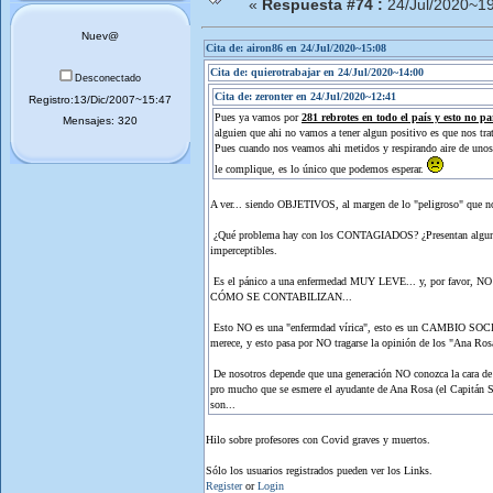
«
Respuesta #74 :
24/Jul/2020~19
Nuev@
Cita de: airon86 en 24/Jul/2020~15:08
Cita de: quierotrabajar en 24/Jul/2020~14:00
Desconectado
Cita de: zeronter en 24/Jul/2020~12:41
Registro:13/Dic/2007~15:47
Pues ya vamos por
281 rebrotes en todo el país y esto no pa
Mensajes: 320
alguien que ahi no vamos a tener algun positivo es que nos tra
Pues cuando nos veamos ahi metidos y respirando aire de unos y
le complique, es lo único que podemos esperar.
A ver... siendo OBJETIVOS, al margen de lo "peligroso" que 
¿Qué problema hay con los CONTAGIADOS? ¿Presentan algun
imperceptibles.
Es el pánico a una enfermedad MUY LEVE... y, por favor, NO met
CÓMO SE CONTABILIZAN...
Esto NO es una "enfermdad vírica", esto es un CAMBIO SOCIAL
merece, y esto pasa por NO tragarse la opinión de los "Ana Ro
De nosotros depende que una generación NO conozca la c
pro mucho que se esmere el ayudante de Ana Rosa (el Capitán S
son...
Hilo sobre profesores con Covid graves y muertos.
Sólo los usuarios registrados pueden ver los Links.
Register
or
Login