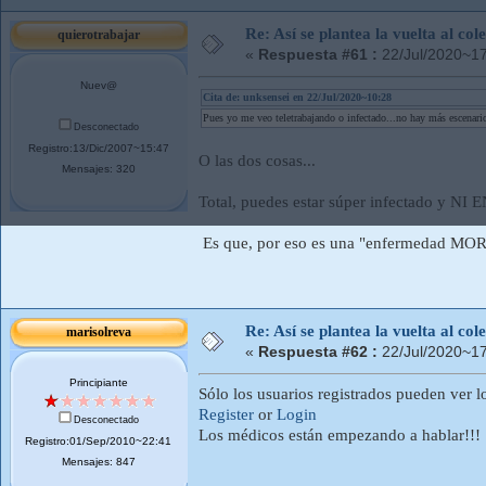
Re: Así se plantea la vuelta al co
quierotrabajar
«
Respuesta #61 :
22/Jul/2020~17
Nuev@
Cita de: unksensei en 22/Jul/2020~10:28
Pues yo me veo teletrabajando o infectado...no hay más escenari
Desconectado
Registro:13/Dic/2007~15:47
O las dos cosas...
Mensajes: 320
Total, puedes estar súper infectado y NI
Es que, por eso es una "enfermedad MOR
Re: Así se plantea la vuelta al co
marisolreva
«
Respuesta #62 :
22/Jul/2020~17
Principiante
Sólo los usuarios registrados pueden ver l
Register
or
Login
Desconectado
Los médicos están empezando a hablar!!!
Registro:01/Sep/2010~22:41
Mensajes: 847