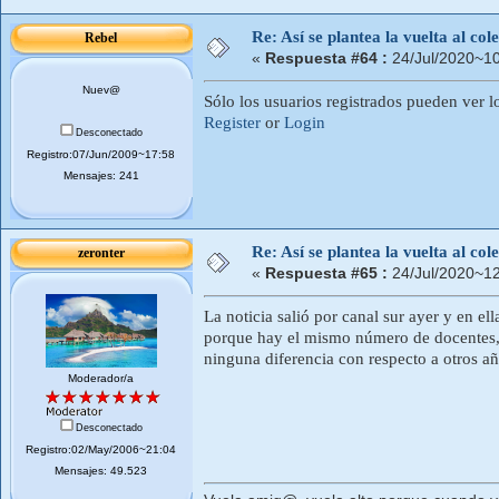
Re: Así se plantea la vuelta al co
Rebel
«
Respuesta #64 :
24/Jul/2020~10
Nuev@
Sólo los usuarios registrados pueden ver l
Register
or
Login
Desconectado
Registro:07/Jun/2009~17:58
Mensajes: 241
Re: Así se plantea la vuelta al co
zeronter
«
Respuesta #65 :
24/Jul/2020~12
La noticia salió por canal sur ayer y en el
porque hay el mismo número de docentes,
ninguna diferencia con respecto a otros a
Moderador/a
Desconectado
Registro:02/May/2006~21:04
Mensajes: 49.523