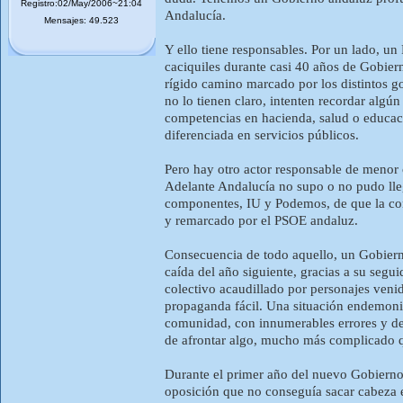
Registro:02/May/2006~21:04
Andalucía.
Mensajes: 49.523
Y ello tiene responsables. Por un lado, u
caciquiles durante casi 40 años de Gobier
rígido camino marcado por los distintos g
no lo tienen claro, intenten recordar algú
competencias en hacienda, salud o educac
diferenciada en servicios públicos.
Pero hay otro actor responsable de menor 
Adelante Andalucía no supo o no pudo lleg
componentes, IU y Podemos, de que la con
y remarcado por el PSOE andaluz.
Consecuencia de todo aquello, un Gobiern
caída del año siguiente, gracias a su segu
colectivo acaudillado por personajes ven
propaganda fácil. Una situación endemoni
comunidad, con innumerables errores y des
de afrontar algo, mucho más complicado qu
Durante el primer año del nuevo Gobierno a
oposición que no conseguía sacar cabeza 