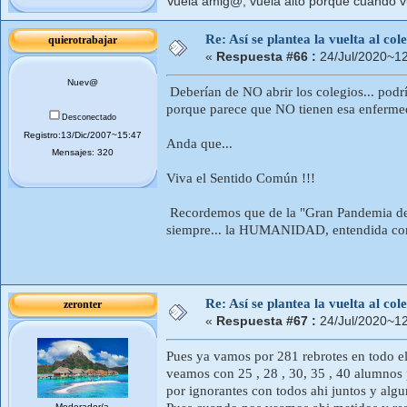
Vuela amig@, vuela alto porque cuando vue
Re: Así se plantea la vuelta al co
quierotrabajar
«
Respuesta #66 :
24/Jul/2020~12
Nuev@
Deberían de NO abrir los colegios... po
porque parece que NO tienen esa enfe
Desconectado
Registro:13/Dic/2007~15:47
Anda que...
Mensajes: 320
Viva el Sentido Común !!!
Recordemos que de la "Gran Pandemia del 
siempre... la HUMANIDAD, entendida com
Re: Así se plantea la vuelta al co
zeronter
«
Respuesta #67 :
24/Jul/2020~12
Pues ya vamos por 281 rebrotes en todo el
veamos con 25 , 28 , 30, 35 , 40 alumnos p
por ignorantes con todos ahi juntos y alg
Moderador/a