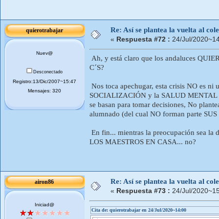
Re: Así se plantea la vuelta al co
quierotrabajar
«
Respuesta #72 :
24/Jul/2020~14
Nuev@
Ah, y está claro que los andaluces QU
C´S?
Desconectado
Registro:13/Dic/2007~15:47
Nos toca apechugar, esta crisis NO es ni 
Mensajes: 320
SOCIALIZACIÓN y la SALUD MENTAL de lo
se basan para tomar decisiones, No plante
alumnado (del cual NO forman parte SUS
En fin... mientras la preocupación sea 
LOS MAESTROS EN CASA... no?
Re: Así se plantea la vuelta al co
airon86
«
Respuesta #73 :
24/Jul/2020~15
Iniciad@
Cita de: quierotrabajar en 24/Jul/2020~14:00