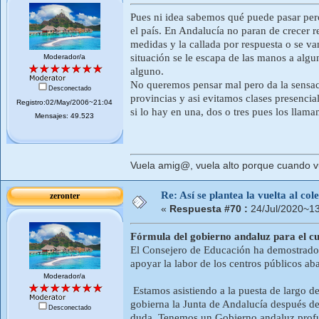
Pues ni idea sabemos qué puede pasar per
el país. En Andalucía no paran de crecer 
medidas y la callada por respuesta o se va
situación se le escapa de las manos a al
Moderador/a
alguno.
No queremos pensar mal pero da la sensac
Desconectado
provincias y asi evitamos clases presenci
Registro:02/May/2006~21:04
si lo hay en una, dos o tres pues los llam
Mensajes: 49.523
Vuela amig@, vuela alto porque cuando vue
Re: Así se plantea la vuelta al co
zeronter
«
Respuesta #70 :
24/Jul/2020~13
Fórmula del gobierno andaluz para el 
El Consejero de Educación ha demostrado qu
apoyar la labor de los centros públicos a
Moderador/a
Estamos asistiendo a la puesta de largo d
gobierna la Junta de Andalucía después del
Desconectado
duda. Tenemos un Gobierno andaluz profund