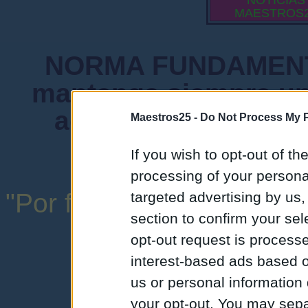
NOTICIAS
MAESTROS
NORMA FUNDAMENTA
mantenga siempre un
admiten mensajes 
Maestros25 -
Do Not Process My P
instituciones ni
If you wish to opt-out of the
processing of your personal
"Por favor, no abuse de l
targeted advertising by us
section to confirm your sel
una expresión y
opt-out request is proces
interest-based ads based o
us or personal information d
your opt-out. You may separ