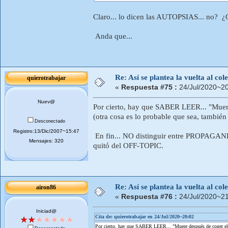
Claro... lo dicen las AUTOPSIAS... no? ¿O
Anda que...
Re: Así se plantea la vuelta al co
quierotrabajar
«
Respuesta #75 :
24/Jul/2020~20
Nuev@
Por cierto, hay que SABER LEER... "Muere 
(otra cosa es lo probable que sea, tambié
Desconectado
Registro:13/Dic/2007~15:47
En fin... NO distinguir entre PROPAGA
Mensajes: 320
quitó del OFF-TOPIC.
Re: Así se plantea la vuelta al co
airon86
«
Respuesta #76 :
24/Jul/2020~21
Iniciad@
Cita de: quierotrabajar en 24/Jul/2020~20:02
Por cierto, hay que SABER LEER... "Muere después de coger el vi