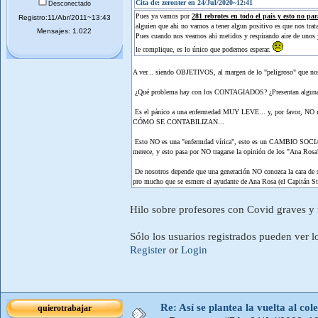
Cita de: zeronter en 24/Jul/2020~12:41
Desconectado
Pues ya vamos por
281 rebrotes en todo el país y esto no par
Registro:11/Abr/2011~13:43
alguien que ahi no vamos a tener algun positivo es que nos trat
Mensajes: 1.022
Pues cuando nos veamos ahi metidos y respirando aire de unos y 
le complique, es lo único que podemos esperar.
A ver... siendo OBJETIVOS, al margen de lo "peligroso" que n
¿Qué problema hay con los CONTAGIADOS? ¿Presentan alguna
Es el pánico a una enfermedad MUY LEVE... y, por favor, NO meta
CÓMO SE CONTABILIZAN...
Esto NO es una "enfermdad vírica", esto es un CAMBIO SOCIAL 
merece, y esto pasa por NO tragarse la opinión de los "Ana Ros
De nosotros depende que una generación NO conozca la ca
pro mucho que se esmere el ayudante de Ana Rosa (el Capitán Sta
Hilo sobre profesores con Covid graves y
Sólo los usuarios registrados pueden ver l
Register
or
Login
Re: Así se plantea la vuelta al co
quierotrabajar