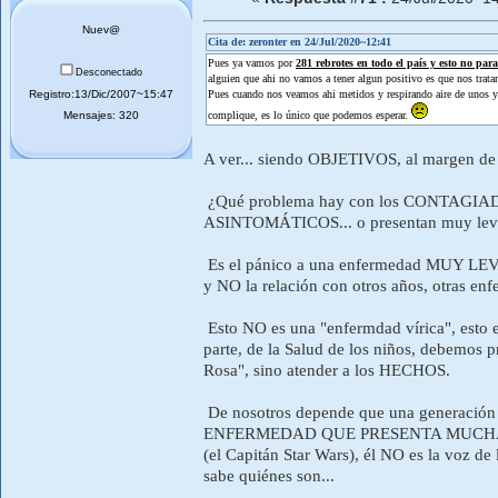
Nuev@
Cita de: zeronter en 24/Jul/2020~12:41
Pues ya vamos por
281 rebrotes en todo el país y esto no para
Desconectado
alguien que ahi no vamos a tener algun positivo es que nos trata
Registro:13/Dic/2007~15:47
Pues cuando nos veamos ahi metidos y respirando aire de unos y o
Mensajes: 320
complique, es lo único que podemos esperar.
A ver... siendo OBJETIVOS, al margen de
¿Qué problema hay con los CONTAGIAD
ASINTOMÁTICOS... o presentan muy leves 
Es el pánico a una enfermedad MUY LEVE...
y NO la relación con otros años, otras 
Esto NO es una "enfermdad vírica", es
parte, de la Salud de los niños, debemos p
Rosa", sino atender a los HECHOS.
De nosotros depende que una generación 
ENFERMEDAD QUE PRESENTA MUCHAS DUD
(el Capitán Star Wars), él NO es la voz d
sabe quiénes son...