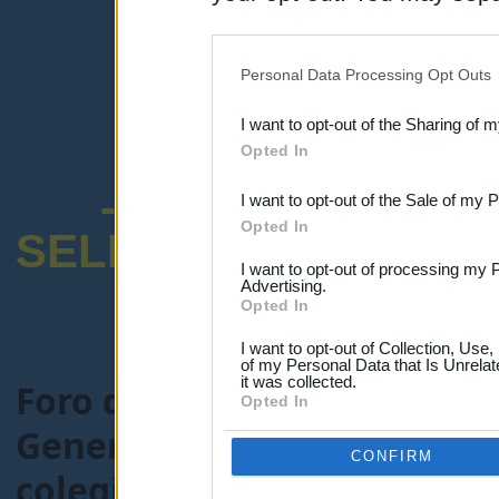
disclosure of your personal
IAB’s list of downstream pa
Personal Data Processing Opt Outs
also be disclosed by us to 
I want to opt-out of the Sharing of 
Downstream Participants
th
Opted In
third parties.
-ENCUESTA SOB
I want to opt-out of the Sale of my 
Opted In
SELECTIVO DOCENT
I want to opt-out of processing my 
Advertising.
Opted In
I want to opt-out of Collection, Use
of my Personal Data that Is Unrelat
it was collected.
Foro de Maestros25
>
FORO
Opted In
General-maestros25.com
> 
CONFIRM
colegio en septiembre en A