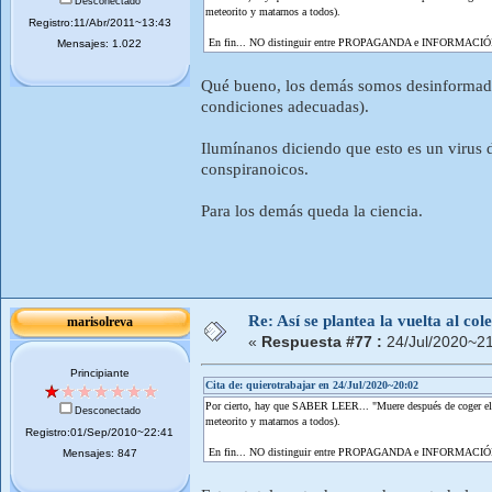
Desconectado
meteorito y matarnos a todos).
Registro:11/Abr/2011~13:43
En fin... NO distinguir entre PROPAGANDA e INFORMACIÓN 
Mensajes: 1.022
Qué bueno, los demás somos desinformados 
condiciones adecuadas).
Ilumínanos diciendo que esto es un virus 
conspiranoicos.
Para los demás queda la ciencia.
Re: Así se plantea la vuelta al co
marisolreva
«
Respuesta #77 :
24/Jul/2020~21
Principiante
Cita de: quierotrabajar en 24/Jul/2020~20:02
Por cierto, hay que SABER LEER... "Muere después de coger el vi
Desconectado
meteorito y matarnos a todos).
Registro:01/Sep/2010~22:41
En fin... NO distinguir entre PROPAGANDA e INFORMACIÓN 
Mensajes: 847