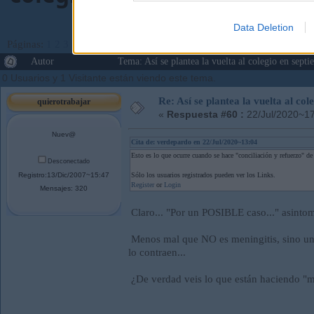
Data Deletion
Páginas:
1
2
3
[
4
]
5
Ir Abajo
Autor
Tema: Así se plantea la vuelta al colegio en sep
0 Usuarios y 1 Visitante están viendo este tema.
Re: Así se plantea la vuelta al co
quierotrabajar
«
Respuesta #60 :
22/Jul/2020~17
Nuev@
Cita de: verdepardo en 22/Jul/2020~13:04
Esto es lo que ocurre cuando se hace "conciliación y refuerzo" de
Desconectado
Registro:13/Dic/2007~15:47
Sólo los usuarios registrados pueden ver los Links.
Register
or
Login
Mensajes: 320
Claro... "Por un POSIBLE caso..." asintom
Menos mal que NO es meningitis, sino un
lo contraen...
¿De verdad veis lo que están haciendo "