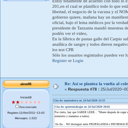
Estoy totalmente de acuerdo con todo lo e
201,en el cual se planifico todo lo que es
libertad, el negocio de la vacuna y el NOM
gobierno quiere, mañana hay un manifiest
oficial, bajo el lema médicos por la verda
presidente de Tanzania mandó muestras de 
podéis ver el video,
En la fábrica de pastas gallo del Carpio sa
analítica de sangre y todos dieron negativ
los test CPR
Sólo los usuarios registrados pueden ver l
Register
or
Login
Re: Así se plantea la vuelta al co
airon86
«
Respuesta #78 :
25/Jul/2020~00
Iniciad@
Cita de: marisolreva en 24/Jul/2020~21:55
Cita de: quierotrabajar en 24/Jul/2020~20:02
Desconectado
Por cierto, hay que SABER LEER... "Muere después de coger el v
Registro:11/Abr/2011~13:43
meteorito y matarnos a todos).
Mensajes: 1.022
En fin... NO distinguir entre PROPAGANDA e INFORMACIÓN 