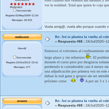
Pues cuando nos veamos ahi metidos y res
ver la realidad. Total que quien lo coja q
Desconectado
Registro:02/May/2006~21:04
Mensajes: 49.523
Vuela amig@, vuela alto porque cuando vue
Re: Así se plantea la vuelta al co
emidocente
«
Respuesta #68 :
24/Jul/2020~12
Nuev@
Entonces sí volvemos al confinamiento otr
largo plazo y sin refuerzos
?. El proble
Desconectado
durante el curso pero por desgracia solam
Registro:22/Oct/2013~23:41
perdiendo ts considerable casi 4 meses s
Mensajes: 477
una adjudicación por primera vez en este 
daban la real gana y grupos sin ser atend
próximo curso
A por un 3 x 1 
Re: Así se plantea la vuelta al co
zeronter
«
Respuesta #69 :
24/Jul/2020~12