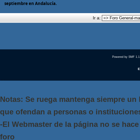
septiembre en Andalucía.
Ir a:
Powered by SMF 1.1
E
Notas: Se ruega mantenga siempre un 
que ofendan a personas o institucione
-El Webmaster de la página no se hace 
foro