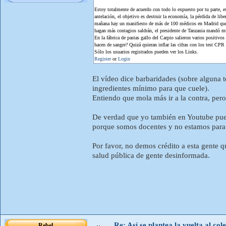
Estoy totalmente de acuerdo con todo lo expuesto por tu parte, 
antelación, el objetivo es destruir la economía, la pérdida de li
mañana hay un manifiesto de más de 100 médicos en Madrid que cu
hagan más contagios saldrán, el presidente de Tanzania mandó mu
En la fábrica de pastas gallo del Carpio salieron varios positivo
hacen de sangre? Quizá quieran inflar las cifras con los test CPR
Sólo los usuarios registrados pueden ver los Links.
Register
or
Login
El vídeo dice barbaridades (sobre alguna t
ingredientes mínimo para que cuele).
Entiendo que mola más ir a la contra, pero 
De verdad que yo también en Youtube pued
porque somos docentes y no estamos para t
Por favor, no demos crédito a esta gente q
salud pública de gente desinformada.
Re: Así se plantea la vuelta al co
Rebel