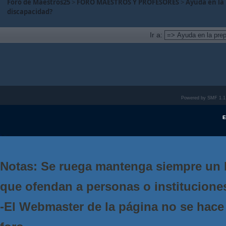
Foro de Maestros25
>
FORO MAESTROS Y PROFESORES
>
Ayuda en la
discapacidad?
Ir a:
Powered by SMF 1.1
E
Notas: Se ruega mantenga siempre un 
que ofendan a personas o institucione
-El Webmaster de la página no se hace 