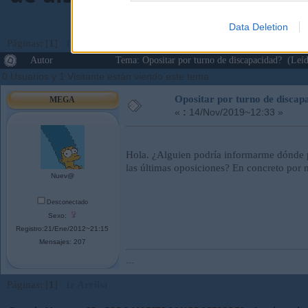
Data Deletion
Páginas: [
1
]
Ir Abajo
Autor
Tema: Opositar por turno de discapacidad? (Leí
0 Usuarios y 1 Visitante están viendo este tema.
Opositar por turno de discap
MEGA
«
:
14/Nov/2019~12:33 »
Hola. ¿Alguien podría informarme dónde p
las últimas oposiciones? En concreto por
Nuev@
Desconectado
Sexo:
Registro:21/Ene/2012~21:15
Mensajes: 207
...
Páginas: [
1
]
Ir Arriba