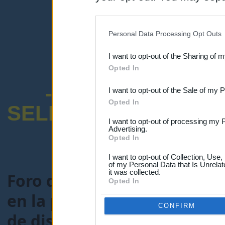
disclosure of your personal
IAB’s list of downstream pa
Personal Data Processing Opt Outs
also be disclosed by us to 
I want to opt-out of the Sharing of 
Downstream Participants
th
Opted In
third parties.
-ENCUESTA SOB
I want to opt-out of the Sale of my 
Opted In
SELECTIVO DOCENT
I want to opt-out of processing my 
Advertising.
Opted In
I want to opt-out of Collection, Use
of my Personal Data that Is Unrelat
it was collected.
Foro de Maestros25
>
FORO
Opted In
en la preparación de Oposi
CONFIRM
de discapacidad?