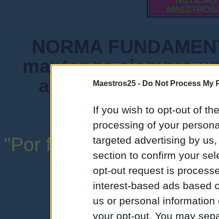
NOTICIAS
MAESTROS
NORMA FUNDAMENTA
mantenga siempre un
admiten mensajes 
Maestros25 -
Do Not Process My P
instituciones ni
If you wish to opt-out of the
processing of your personal
"Por favor, no abuse de l
targeted advertising by us
section to confirm your sel
una expresión y
opt-out request is proces
interest-based ads based o
us or personal information d
your opt-out. You may separ