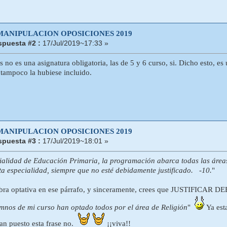
 MANIPULACION OPOSICIONES 2019
puesta #2 :
17/Jul/2019~17:33 »
s no es una asignatura obligatoria, las de 5 y 6 curso, si. Dicho esto, e
 tampoco la hubiese incluido.
 MANIPULACION OPOSICIONES 2019
puesta #3 :
17/Jul/2019~18:01 »
ialidad de Educación Primaria, la programación abarca todas las áreas
ta especialidad, siempre que no esté debidamente justificado. -10.
"
bra optativa en ese párrafo, y sinceramente, crees que JUSTIFICAR D
mnos de mi curso han optado todos por el área de Religión
"
Ya esta
an puesto esta frase no.
¡¡viva!!