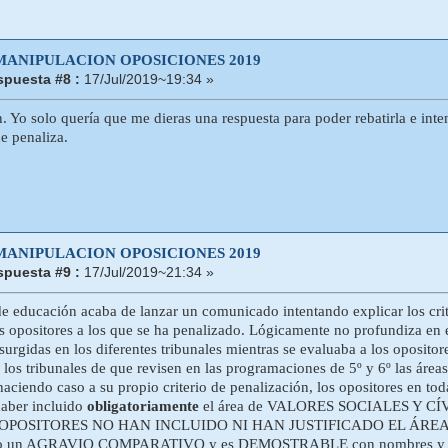
 MANIPULACION OPOSICIONES 2019
puesta #8 :
17/Jul/2019~19:34 »
. Yo solo quería que me dieras una respuesta para poder rebatirla e in
e penaliza.
 MANIPULACION OPOSICIONES 2019
puesta #9 :
17/Jul/2019~21:34 »
de educación acaba de lanzar un comunicado intentando explicar los cri
os opositores a los que se ha penalizado. Lógicamente no profundiza en e
surgidas en los diferentes tribunales mientras se evaluaba a los oposito
 los tribunales de que revisen en las programaciones de 5º y 6º las áreas
haciendo caso a su propio criterio de penalización, los opositores en to
haber incluido
obligatoriamente
el área de VALORES SOCIALES Y CÍVICO
OPOSITORES NO HAN INCLUIDO NI HAN JUSTIFICADO EL ÁREA
do un AGRAVIO COMPARATIVO y es DEMOSTRABLE con nombres y a