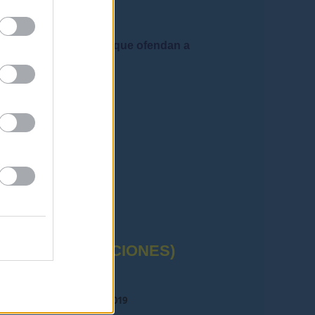
 admiten mensajes que ofendan a
rafía correctas"
CTUAL (OPOSICIONES)
ULACION OPOSICIONES 2019